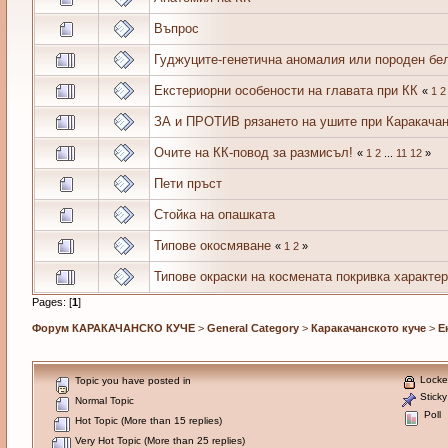
Въпрос
Гуджуците-генетична аномалия или породен бе
Екстериорни особености на главата при КК
«
1
2
ЗА и ПРОТИВ рязането на ушите при Каракачан
Очите на КК-повод за размисъл!
«
1
2
...
11
12
»
Пети пръст
Стойка на опашката
Типове окосмяване
«
1
2
»
Типове окраски на космената покривка характер
Pages: [
1
]
Форум КАРАКАЧАНСКО КУЧЕ
>
General Category
>
Каракачанското куче
>
Е
Locke
Topic you have posted in
Sticky
Normal Topic
Poll
Hot Topic (More than 15 replies)
Very Hot Topic (More than 25 replies)