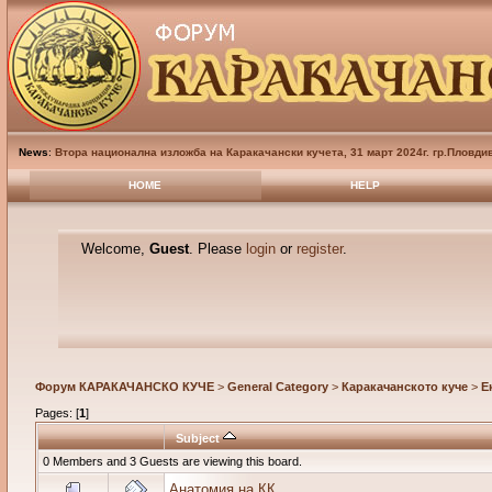
News
:
Втора национална изложба на Каракачански кучета, 31 март 2024г. гр.Пловди
HOME
HELP
Welcome,
Guest
. Please
login
or
register
.
Форум КАРАКАЧАНСКО КУЧЕ
>
General Category
>
Каракачанското куче
>
Е
Pages: [
1
]
Subject
0 Members and 3 Guests are viewing this board.
Анатомия на КК