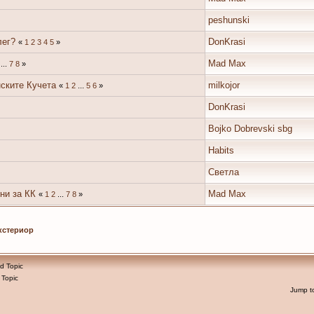
peshunski
лег?
DonKrasi
«
1
2
3
4
5
»
Mad Max
...
7
8
»
ските Кучета
milkojor
«
1
2
...
5
6
»
DonKrasi
Bojko Dobrevski sbg
Habits
Светла
ни за КК
Mad Max
«
1
2
...
7
8
»
кстериор
d Topic
 Topic
Jump t