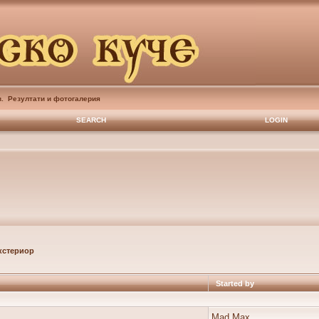
в. Резултати и фотогалерия
SEARCH
LOGIN
кстериор
Started by
Mad Max