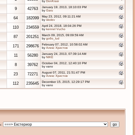
by
DonKrasi
January 19, 2013, 18:10:03 PM
9
42763
by
Garu
May 23, 2012, 09:11:21 AM
64
182099
by
skolev
April 24, 2018, 18:04:26 PM
110
234559
by
kennel Vucho
March 09, 2015, 09:09:59 AM
87
201251
by
go6o_lud
February 07, 2012, 10:58:02 AM
171
298676
by
Алекс Христов
January 24, 2013, 07:39:14 AM
11
56280
by
NIKE
October 04, 2012, 12:40:10 PM
8
39762
by vano
August 07, 2011, 21:51:47 PM
23
72271
by
Алекс Христов
December 15, 2015, 12:29:17 PM
112
235645
by vano
o
: