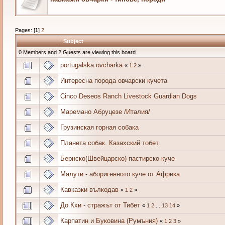
Pages: [
1
]
2
Subject
0 Members and 2 Guests are viewing this board.
portugalska ovcharka
«
1
2
»
Интересна порода овчарски кучета
Cinco Deseos Ranch Livestock Guardian Dogs
Маремано Абруцезе /Италия/
Грузинская горная собака
Планета собак. Казахский тобет.
Бернско(Швейцарско) пастирско куче
Малути - аборигенното куче от Африка
Кавказки вълкодав
«
1
2
»
До Кхи - стражът от Тибет
«
1
2
...
13
14
»
Карпатин и Буковина (Румъния)
«
1
2
3
»