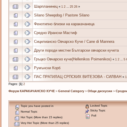
Шарпланинец
«
1
2
...
25
26
»
Silano Sheepdog / Pastore Silano
Фенотипно близки на каракачанеца
Средно Ирански Мастиф
Сицилианско Овчарско Куче / Cane di Mannera
Други породи местни Български овчарски кучета
Гръцко Овчарско куче(Hellenikos Poimenikos)
«
1
2
...
5
Румънски Корб
ПАС ПРАТИЛАЦ СРПСКИХ ВИТЕЗОВА - СИЛВАН
«
1
Pages: [
1
]
2
Форум КАРАКАЧАНСКО КУЧЕ
>
General Category
>
Общи дискусии
>
Сродн
Locked Topic
Topic you have posted in
Sticky Topic
Normal Topic
Poll
Hot Topic (More than 15 replies)
Very Hot Topic (More than 25 replies)