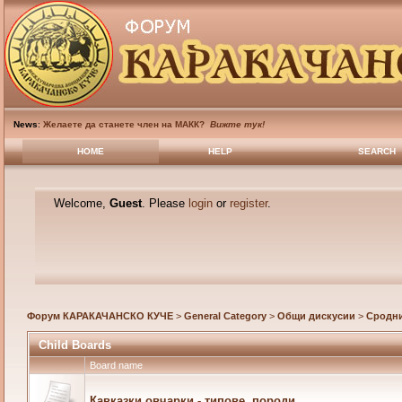
News
:
Желаете да станете член на МАКК?
Вижте тук!
HOME
HELP
SEARCH
Welcome,
Guest
. Please
login
or
register
.
Форум КАРАКАЧАНСКО КУЧЕ
>
General Category
>
Общи дискусии
>
Сродн
Child Boards
Board name
Кавказки овчарки - типове, породи