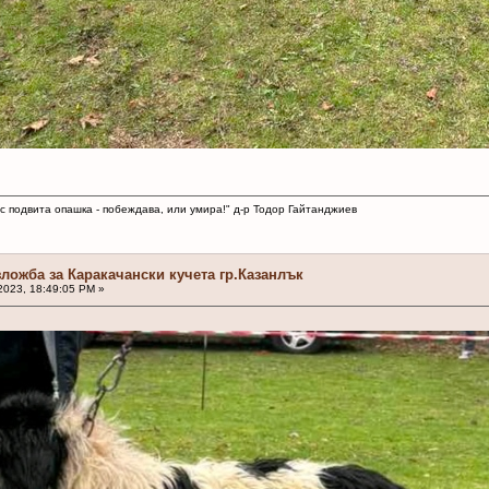
 с подвита опашка - побеждава, или умира!" д-р Тодор Гайтанджиев
зложба за Каракачански кучета гр.Казанлък
2023, 18:49:05 PM »