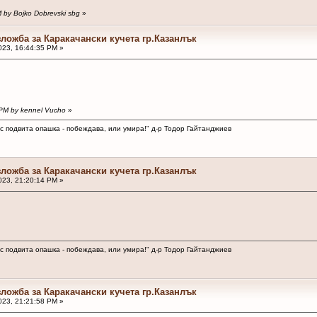
M by Bojko Dobrevski sbg
»
зложба за Каракачански кучета гр.Казанлък
23, 16:44:35 PM »
 PM by kennel Vucho
»
 с подвита опашка - побеждава, или умира!" д-р Тодор Гайтанджиев
зложба за Каракачански кучета гр.Казанлък
23, 21:20:14 PM »
 с подвита опашка - побеждава, или умира!" д-р Тодор Гайтанджиев
зложба за Каракачански кучета гр.Казанлък
23, 21:21:58 PM »