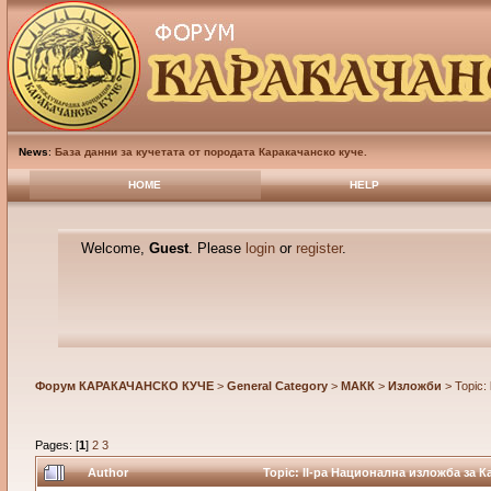
News
:
База данни за кучетата от породата Каракачанско куче.
HOME
HELP
Welcome,
Guest
. Please
login
or
register
.
Форум КАРАКАЧАНСКО КУЧЕ
>
General Category
>
МАКК
>
Изложби
> Topic:
Pages: [
1
]
2
3
Author
Topic: II-ра Национална изложба за К