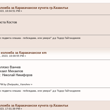
зложба за Каракачански кучета гр.Казанлък
23, 16:04:51 PM »
оста Костов
 с подвита опашка - побеждава, или умира!" д-р Тодор Гайтанджиев
а изложба за Каракачански кm
 2023, 16:09:55 PM »
елязко Ванчев
Михаил Михаилов
к: Николай Никифоров
3 PM by Zhelyazko_Vanchev
»
 с подвита опашка - побеждава, или умира!" д-р Тодор Гайтанджиев
зложба за Каракачански кучета гр.Казанлък
23, 17:01:39 PM »