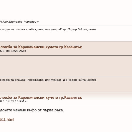
9 PM by Zhelyazko_Vanchev
»
 с подвита опашка - побеждава, или умира!" д-р Тодор Гайтанджиев
зложба за Каракачански кучета гр.Казанлък
23, 08:32:28 AM »
 с подвита опашка - побеждава, или умира!" д-р Тодор Гайтанджиев
зложба за Каракачански кучета гр.Казанлък
23, 14:35:16 PM »
докато чакаме инфо от първа ръка.
611.html