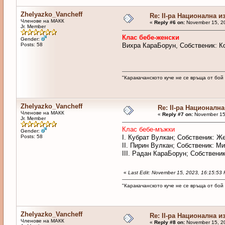
Zhelyazko_Vancheff
Re: II-ра Национална и
Членове на МАКК
«
Reply #6 on:
November 15, 20
Jr. Member
Клас бебе-женски
Gender:
Posts: 58
Вихра КараБорун, Собственик: К
"Каракачанското куче не се връща от бой
Zhelyazko_Vancheff
Re: II-ра Националн
Членове на МАКК
«
Reply #7 on:
November 15,
Jr. Member
Клас бебе-мъжки
Gender:
Posts: 58
I. Кубрат Вулкан; Собственик: Ж
II. Пирин Вулкан; Собственик: 
III. Радан КараБорун; Собствени
«
Last Edit: November 15, 2023, 16:15:5
"Каракачанското куче не се връща от бой
Zhelyazko_Vancheff
Re: II-ра Национална и
Членове на МАКК
«
Reply #8 on:
November 15, 20