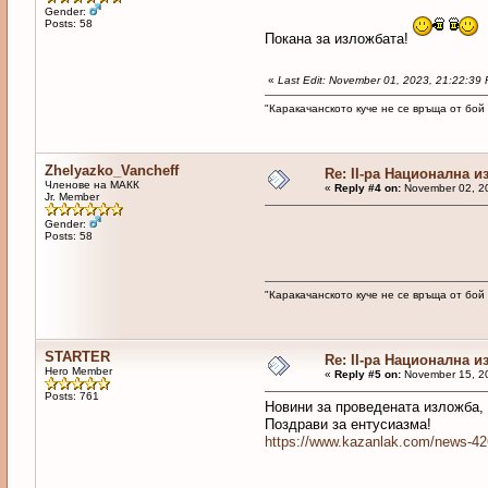
Gender:
Posts: 58
Покана за изложбата!
«
Last Edit: November 01, 2023, 21:22:3
"Каракачанското куче не се връща от бой
Zhelyazko_Vancheff
Re: II-ра Национална и
Членове на МАКК
«
Reply #4 on:
November 02, 20
Jr. Member
Gender:
Posts: 58
"Каракачанското куче не се връща от бой
STARTER
Re: II-ра Национална и
Hero Member
«
Reply #5 on:
November 15, 20
Posts: 761
Новини за проведената изложба, 
Поздрави за ентусиазма!
https://www.kazanlak.com/news-42