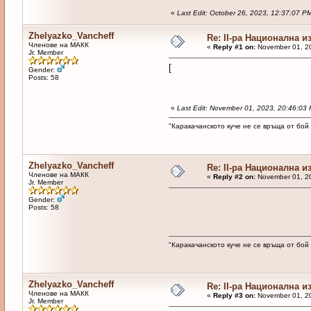
«
Last Edit: October 26, 2023, 12:37:07 P
Zhelyazko_Vancheff
Re: II-ра Национална и
Членове на МАКК
«
Reply #1 on:
November 01, 20
Jr. Member
[
Gender:
Posts: 58
«
Last Edit: November 01, 2023, 20:46:03
"Каракачанското куче не се връща от бой
Zhelyazko_Vancheff
Re: II-ра Национална и
Членове на МАКК
«
Reply #2 on:
November 01, 20
Jr. Member
Gender:
Posts: 58
"Каракачанското куче не се връща от бой
Zhelyazko_Vancheff
Re: II-ра Национална и
Членове на МАКК
«
Reply #3 on:
November 01, 20
Jr. Member