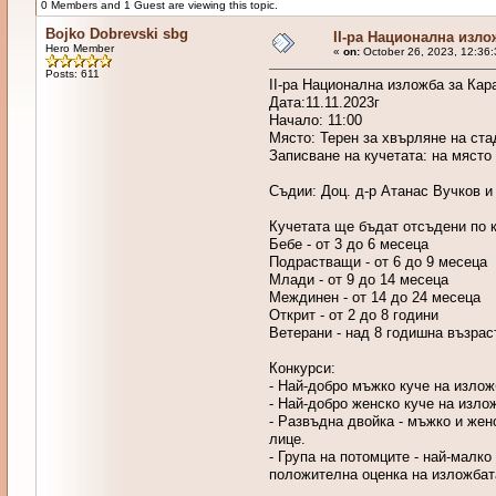
0 Members and 1 Guest are viewing this topic.
Bojko Dobrevski sbg
II-ра Национална изло
Hero Member
«
on:
October 26, 2023, 12:36
Posts: 611
II-ра Национална изложба за Кара
Дата:11.11.2023г
Начало: 11:00
Място: Терен за хвърляне на ста
Записване на кучетата: на място 
Съдии: Доц. д-р Атанас Вучков 
Кучетата ще бъдат отсъдени по к
Бебе - от 3 до 6 месеца
Подрастващи - от 6 до 9 месеца
Млади - от 9 до 14 месеца
Междинен - от 14 до 24 месеца
Открит - от 2 до 8 години
Ветерани - над 8 годишна възрас
Конкурси:
- Най-добро мъжко куче на излож
- Най-добро женско куче на изло
- Развъдна двойка - мъжко и жен
лице.
- Група на потомците - най-малк
положителна оценка на изложбат