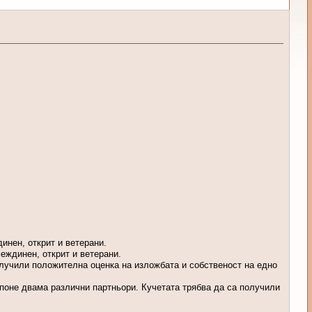
инен, открит и ветерани.
еждинен, открит и ветерани.
олучили положителна оценка на изложбата и собственост на едно
с поне двама различни партньори. Кучетата трябва да са получили