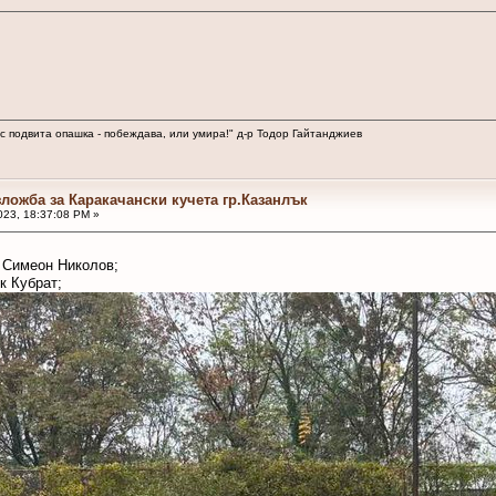
 с подвита опашка - побеждава, или умира!" д-р Тодор Гайтанджиев
зложба за Каракачански кучета гр.Казанлък
23, 18:37:08 PM »
: Симеон Николов;
-к Кубрат;