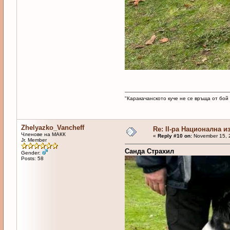
"Каракачанското куче не се връща от бой
Zhelyazko_Vancheff
Re: II-ра Национална и
Членове на МАКК
«
Reply #10 on:
November 15, 
Jr. Member
Санда Страхил
Gender:
Posts: 58