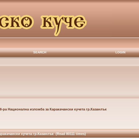
SEARCH
LOGIN
II-ра Национална изложба за Каракачански кучета гр.Казанлък
аракачански кучета гр.Казанлък (Read 80111 times)