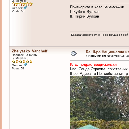
Jr. Member
Призьорите в клас бебе-мъжки
Gender:
Posts: 58
I. Кубрат Вулкан
II. Пирин Вулкан
"Каракачанското куче не се връща от бой
Zhelyazko_Vancheff
Re: II-ра Национална и
Членове на МАКК
«
Reply #9 on:
November 15, 20
Jr. Member
Клас подрастващи-женски
Gender:
Posts: 58
I-во. Санда Страхил, собственик
II-ро. Адира То-По, собственик: р