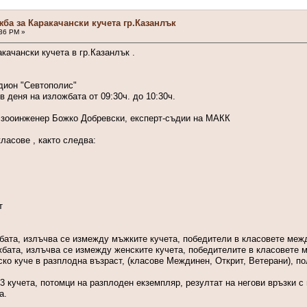
жба за Каракачански кучета гр.Казанлък
:36 PM »
качански кучета в гр.Казанлък .
дион "Севтополис"
в деня на изложбата от 09:30ч. до 10:30ч.
и зооинженер Божко Добревски, експерт-съдии на МАКК
ласове , както следва:
т
бата, излъчва се измежду мъжките кучета, победители в класовете межд
жбата, излъчва се измежду женските кучета, победителите в класовете м
ско куче в разплодна възраст, (класове Междинен, Открит, Ветерани), п
о 3 кучета, потомци на разплоден екземпляр, резултат на негови връзки 
а.