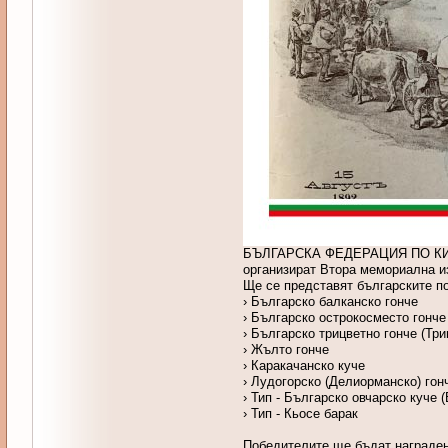
БЪЛГАРСКА ФЕДЕРАЦИЯ ПО КИ
организират Втора мемориална и
Ще се представят българските по
› Българско балканско гонче
› Българско острокосместо гонче
› Българско трицветно гонче (Тр
› Жълто гонче
› Каракачанско куче
› Лудогорско (Делиорманско) гон
› Тип - Българско овчарско куче 
› Тип - Кьосе барак
Победителите ще бъдат награден