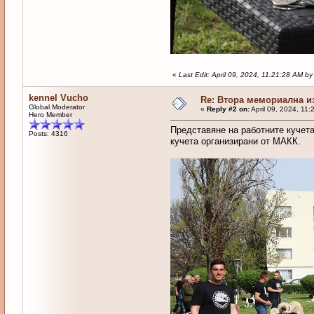
«
Last Edit: April 09, 2024, 11:21:28 AM b
kennel Vucho
Re: Втора мемориална и
Global Moderator
«
Reply #2 on:
April 09, 2024, 11:
Hero Member
Представяне на работните кучета
Posts: 4316
кучета организирани от МАКК.