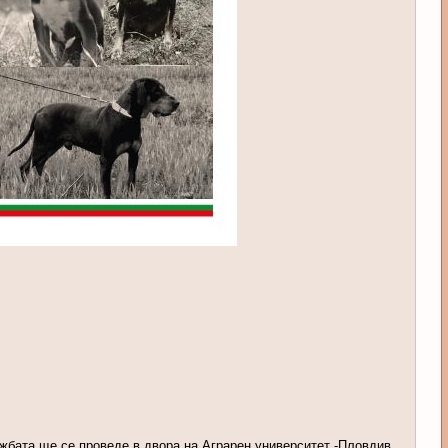
жбата ще се проведе в двора на Аграрен университет -Пловдив,