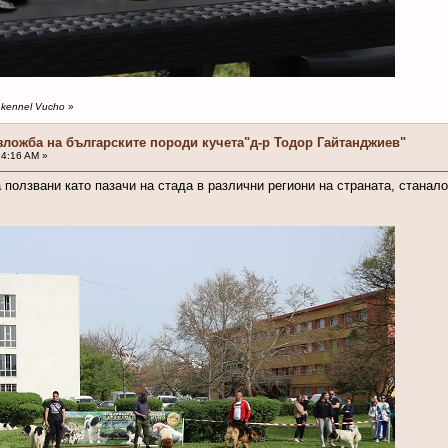
y kennel Vucho
»
зложба на българските породи кучета"д-р Тодор Гайтанджиев"
24:16 AM »
 ползвани като пазачи на стада в различни региони на страната, станал