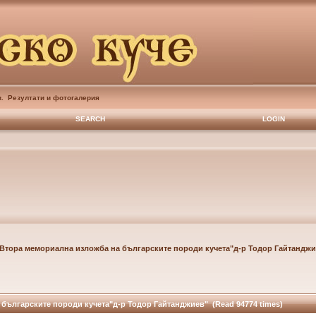
в. Резултати и фотогалерия
SEARCH
LOGIN
Втора мемориална изложба на българските породи кучета"д-р Тодор Гайтанджи
 българските породи кучета"д-р Тодор Гайтанджиев" (Read 94774 times)