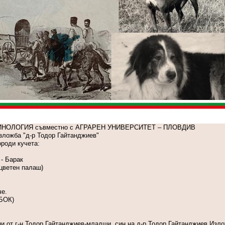
НОЛОГИЯ съвместно с АГРАРЕН УНИВЕРСИТЕТ – ПЛОВДИВ
зложба "д-р Тодор Гайтанджиев"
роди кучета:
 - Барак
ицветен палаш)
че.
(БОК)
и от г-н Тодор Гайтанджиев-младши, син на д-р Тодор Гайтанджиев.Изло