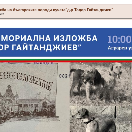
ба на българските породи кучета"д-р Тодор Гайтанджиев"
M »