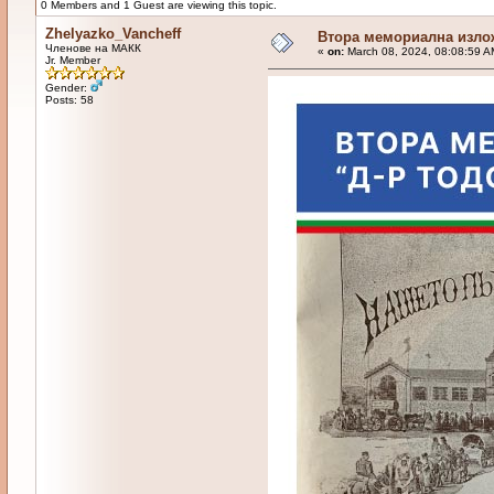
0 Members and 1 Guest are viewing this topic.
Zhelyazko_Vancheff
Втора мемориална излож
Членове на МАКК
«
on:
March 08, 2024, 08:08:59 A
Jr. Member
Gender:
Posts: 58