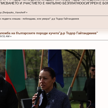
часа.ЗАПИСВАНЕТО И УЧАСТИЕТО Е НАПЪЛНО БЕЗПЛАТНООСИГУРЕН Е Б
 by Zhelyazko_Vancheff
»
 с подвита опашка - побеждава, или умира!" д-р Тодор Гайтанджиев
зложба на българските породи кучета"д-р Тодор Гайтанджиев"
19:51 AM »