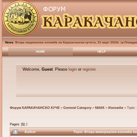
News
:
Втора национална изложба на Каракачански кучета, 31 март 2024г. гр.Пловди
HOME
HELP
Welcome,
Guest
. Please
login
or
register
.
Форум КАРАКАЧАНСКО КУЧЕ
>
General Category
>
МАКК
>
Изложби
> Topic:
Pages: [
1
]
2
Author
Topic: Втора мемориална изложба на