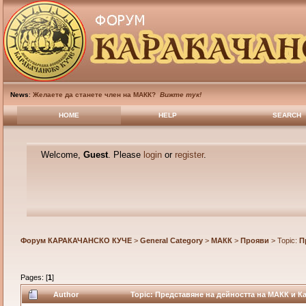
News
:
Желаете да станете член на МАКК?
Вижте тук!
HOME
HELP
SEARCH
Welcome,
Guest
. Please
login
or
register
.
Форум КАРАКАЧАНСКО КУЧЕ
>
General Category
>
МАКК
>
Прояви
> Topic:
П
Pages: [
1
]
Author
Topic: Представяне на дейността на МАКК и К