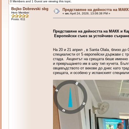
0 Members and 1 Guest are viewing this topic.
Bojko Dobrevski sbg
Представяне на дейността на МАКК
Hero Member
«
on:
April 24, 2026, 13:08:38 PM »
Posts: 611
Представяне на дейността на МАКК и Ка
Eвропейски съюз за устойчиво съхране
На 20 и 21 април , в Santa Olala, близо д
специалисти от 5 европейски държави с т
стада. Акцентът на срещата беше именно р
и превръщането им в шоу тип кучета. Бълг
овцевъдството от векове до днес като тр
срещата, и особено у испанският специали