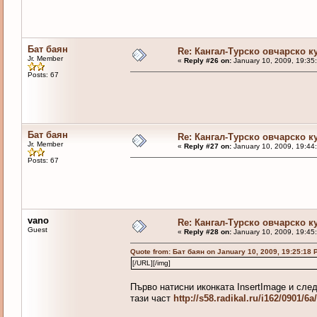
Бат баян
Re: Кангал-Турско овчарско к
Jr. Member
«
Reply #26 on:
January 10, 2009, 19:35
Posts: 67
Бат баян
Re: Кангал-Турско овчарско к
Jr. Member
«
Reply #27 on:
January 10, 2009, 19:44
Posts: 67
vano
Re: Кангал-Турско овчарско к
Guest
«
Reply #28 on:
January 10, 2009, 19:45
Quote from: Бат баян on January 10, 2009, 19:25:18 
[/URL][/img]
Първо натисни иконката InsertImage и след
тази част
http://s58.radikal.ru/i162/0901/6