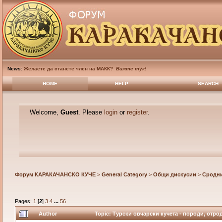
News
:
Желаете да станете член на МАКК?
Вижте тук!
HOME
HELP
SEARCH
Welcome,
Guest
. Please
login
or
register
.
Форум КАРАКАЧАНСКО КУЧЕ
>
General Category
>
Общи дискусии
>
Сродн
Pages:
1
[
2
]
3
4
...
56
Author
Topic: Турски овчарски кучета - породи, отрод