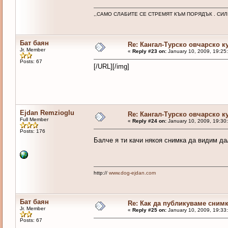
,,САМО СЛАБИТЕ СЕ СТРЕМЯТ КЪМ ПОРЯДЪК . СИЛНИТ
Бат баян
Re: Кангал-Турско овчарско к
Jr. Member
«
Reply #23 on:
January 10, 2009, 19:25
Posts: 67
[/URL][/img]
Ejdan Remzioglu
Re: Кангал-Турско овчарско к
Full Member
«
Reply #24 on:
January 10, 2009, 19:30
Posts: 176
Балче я ти качи някоя снимка да видим д
http://
www.dog-ejdan.com
Бат баян
Re: Как да публикуваме сним
Jr. Member
«
Reply #25 on:
January 10, 2009, 19:33
Posts: 67