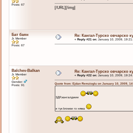
Posts: 67
[/URL][/img]
Бат баян
Re: Кангал-Турско овчарско к
Jr. Member
«
Reply #21 on:
January 10, 2009, 19:21
Posts: 67
Balchev-Balkan
Re: Кангал-Турско овчарско к
Jr. Member
«
Reply #22 on:
January 10, 2009, 19:24
Gender:
Quote from: Ejdan Remzioglu on January 10, 2009, 1
Posts: 91
ЗДР,кангалджии
и тук browse го няма