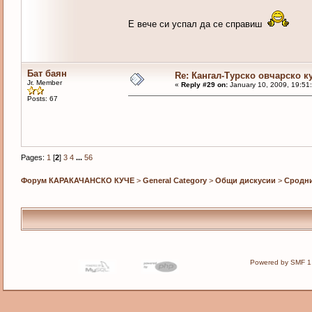
Е вече си успал да се справиш
Бат баян
Re: Кангал-Турско овчарско к
Jr. Member
«
Reply #29 on:
January 10, 2009, 19:51
Posts: 67
Pages:
1
[
2
]
3
4
...
56
Форум КАРАКАЧАНСКО КУЧЕ
>
General Category
>
Общи дискусии
>
Сродн
Powered by SMF 1