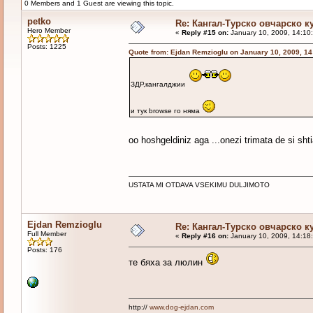
0 Members and 1 Guest are viewing this topic.
petko
Re: Кангал-Турско овчарско к
Hero Member
«
Reply #15 on:
January 10, 2009, 14:10
Posts: 1225
Quote from: Ejdan Remzioglu on January 10, 2009, 1
ЗДР,кангалджии
и тук browse го няма
oo hoshgeldiniz aga ...onezi trimata de si s
USTATA MI OTDAVA VSEKIMU DULJIMOTO
Ejdan Remzioglu
Re: Кангал-Турско овчарско к
Full Member
«
Reply #16 on:
January 10, 2009, 14:18
Posts: 176
те бяха за люлин
http://
www.dog-ejdan.com