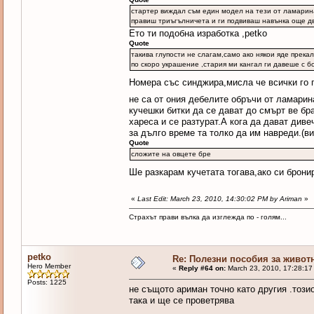
стартер виждал съм един модел на тези от ламарина 
правиш триъгълничета и ги подвиваш навънка още дв
Eто ти подобна изработка ,petko
Quote
такива глупости не слагам,само ако някои яде прека
по скоро украшение ,стария ми кангал ги давеше с б
Номера със синджира,мисла че всички го
не са от ония дебелите обръчи от ламарина
кучешки битки да се дават до смърт ве бр
хареса и се разтурат.А кога да дават диве
за дълго време та толко да им навреди.(в
Quote
сложите на овцете бре
Ше разкарам кучетата тогава,ако си брон
«
Last Edit: March 23, 2010, 14:30:02 PM by Ariman
»
Страхът прави вълка да изглежда по - голям...
petko
Re: Полезни пособия за живот
Hero Member
«
Reply #64 on:
March 23, 2010, 17:28:17
Posts: 1225
не същото ариман точно като другия .тозио
така и ще се проветрява