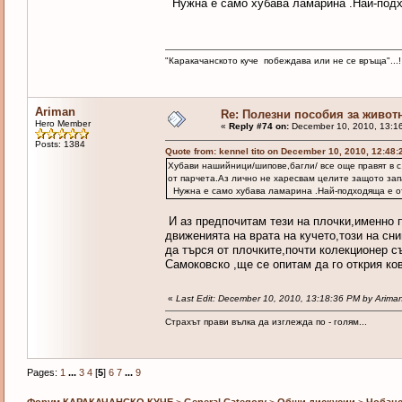
Нужна е само хубава ламарина .Най-подхо
"Каракачанското куче побеждава или не се връща"...!
Ariman
Re: Полезни пособия за живот
Hero Member
«
Reply #74 on:
December 10, 2010, 13:1
Posts: 1384
Quote from: kennel tito on December 10, 2010, 12:48
Хубави нашийници/шипове,багли/ все още правят в с
от парчета.Аз лично не харесвам целите защото зап
Нужна е само хубава ламарина .Най-подходяща е от 
И аз предпочитам тези на плочки,именно п
движенията на врата на кучето,този на сн
да търся от плочките,почти колекционер 
Самоковско ,ще се опитам да го открия ко
«
Last Edit: December 10, 2010, 13:18:36 PM by Arima
Страхът прави вълка да изглежда по - голям...
Pages:
1
...
3
4
[
5
]
6
7
...
9
Форум КАРАКАЧАНСКО КУЧЕ
>
General Category
>
Общи дискусии
>
Чобанс