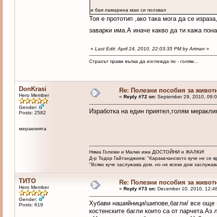
и бая ламарина маи си ползвал
Тоя е прототип ,ако така мога да се израз
заварки има.А иначе какво да ти кажа пон
«
Last Edit: April 24, 2010, 22:03:35 PM by Ariman
»
Страхът прави вълка да изглежда по - голям...
DonKrasi
Re: Полезни пособия за живот
Hero Member
«
Reply #72 on:
September 29, 2010, 09:0
Gender:
Изработка на един приятел,голям мераклия
Posts: 2582
мераклията
Няма Големи и Малки има ДОСТОЙНИ и ЖАЛКИ!
Д-р Тодор Гайтанджиев: "Каракачанското куче не се 
"Всяко куче заслужава дом, но не всеки дом заслужава 
ТИТО
Re: Полезни пособия за живот
Hero Member
«
Reply #73 on:
December 10, 2010, 12:4
Gender:
Хубави нашийници/шипове,багли/ все още 
Posts: 619
костенските багли които са от парчета.Аз