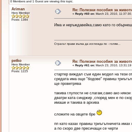
0 Members and 1 Guest are viewing this topic.
Ariman
Re: Полезни пособия за живот
Hero Member
«
Reply #60 on:
March 23, 2010, 11:37:30
Posts: 1384
Има и неръждавейка,само като го обърнеш
Страхът прави вълка да изглежда по - голям...
petko
Re: Полезни пособия за живот
Hero Member
«
Reply #61 on:
March 23, 2010, 13:31:19
Posts: 1225
стартер виждал съм един модел на тези от 
средата има още "бодове" правиш триъгълн
ще проветрява
такива глупости не слагам,само ако някои
дватри ката синджир ,според мен е по ско
имаше и такива в архива
сложите на овцете бре
пп като казах правиш триъгълничета имах 
а по скоро две пресичащи се черти