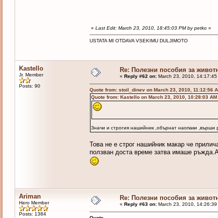
«
Last Edit: March 23, 2010, 18:45:03 PM by petko
»
USTATA MI OTDAVA VSEKIMU DULJIMOTO
Kastello
Re: Полезни пособия за живот
Jr. Member
«
Reply #62 on:
March 23, 2010, 14:17:45
Posts: 90
Quote from: stoil_dinev on March 23, 2010, 11:12:56 
Quote from: Kastello on March 23, 2010, 10:28:03 AM
Значи и строгия нашийник ,обърнат наопаки ,върши
Това не е строг нашийник макар че прилич
ползван доста време затва имаше ръжда.А 
Ariman
Re: Полезни пособия за живот
Hero Member
«
Reply #63 on:
March 23, 2010, 14:26:39
Posts: 1384
Quote