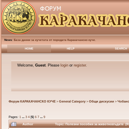
News
:
База данни за кучетата от породата Каракачанско куче.
HOME
HELP
SEARCH
Welcome,
Guest
. Please
login
or
register
.
Форум КАРАКАЧАНСКО КУЧЕ
>
General Category
>
Общи дискусии
>
Чобанс
Pages:
1
...
3
4
[
5
]
6
7
...
9
Author
Topic: Полезни пособия за животновъдите (Re