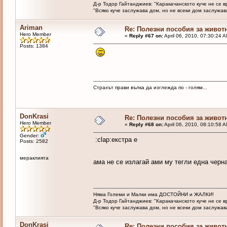
Д-р Тодор Гайтанджиев: "Каракачанското куче не се 
"Всяко куче заслужава дом, но не всеки дом заслужава 
Ariman
Re: Полезни пособия за живот
Hero Member
«
Reply #67 on:
April 06, 2010, 07:30:24 
Posts: 1384
Страхът прави вълка да изглежда по - голям...
DonKrasi
Re: Полезни пособия за живот
Hero Member
«
Reply #68 on:
April 06, 2010, 08:10:58 
Gender:
:clap:екстра е
Posts: 2582
мераклията
ама не се излагай ами му тегли една черн
Няма Големи и Малки има ДОСТОЙНИ и ЖАЛКИ!
Д-р Тодор Гайтанджиев: "Каракачанското куче не се 
"Всяко куче заслужава дом, но не всеки дом заслужава 
DonKrasi
Re: Полезни пособия за живот