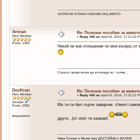
USTATA MI OTDAVA VSEKIMU DULJIMOTO
Ariman
Re: Полезни пособия за живот
Hero Member
«
Reply #65 on:
April 03, 2010, 17:21:22 
Posts: 1384
Никой не взе отношение по моя въпрос,от к
Страхът прави вълка да изглежда по - голям...
DonKrasi
Re: Полезни пособия за живот
Hero Member
«
Reply #66 on:
April 03, 2010, 17:31:12 
Gender:
Ма ти си бил пърче заварчик :cheers:само
Posts: 2582
мераклията
други...(от опит ти казвам)
Няма Големи и Малки има ДОСТОЙНИ и ЖАЛКИ!