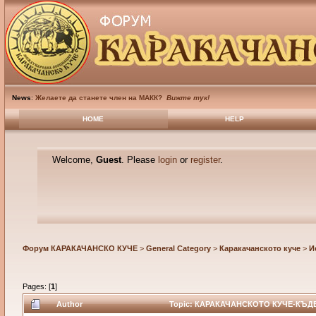
News
:
Желаете да станете член на МАКК?
Вижте тук!
HOME
HELP
Welcome,
Guest
. Please
login
or
register
.
Форум КАРАКАЧАНСКО КУЧЕ
>
General Category
>
Каракачанското куче
>
И
Pages: [
1
]
Author
Topic: КАРАКАЧАНСКОТО КУЧЕ-КЪДЕ,К