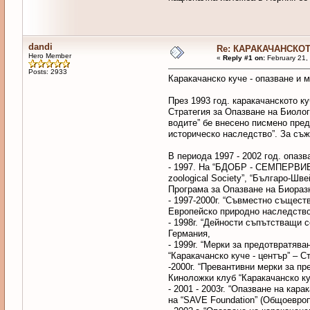
dandi
Re: КАРАКАЧАНСКОТ
Hero Member
«
Reply #1 on:
February 21,
Posts: 2933
Каракачанско куче - опазване и
През 1993 год. каракачанското к
Стратегия за Опазване на Биолог
водите” бе внесено писмено пре
историческо наследство”. За съ
В периода 1997 - 2002 год. опаз
- 1997. На “БДОБР - СЕМПЕРВИВА”
zoological Society”, “Българо-Ш
Програма за Опазване на Биораз
- 1997-2000г. “Съвместно същес
Европейско природно наследство
- 1998г. “Дейности съпътстващи 
Германия,
- 1999г. “Мерки за предотвратя
“Каракачанско куче - център” – 
-2000г. “Превантивни мерки за пр
Киноложки клуб “Каракачанско ку
- 2001 - 2003г. “Опазване на ка
на “SAVE Foundation” (Общоевро