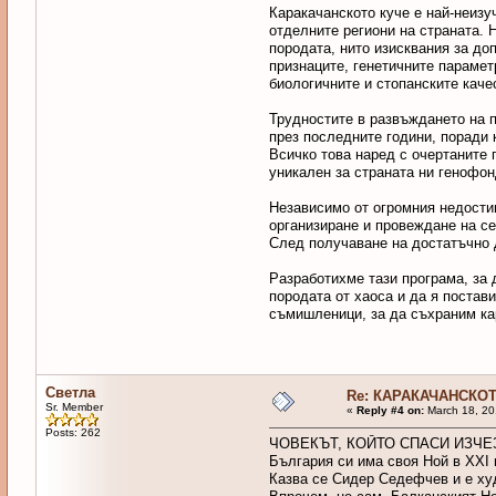
Каракачанското куче е най-неизу
отделните региони на страната. 
породата, нито изисквания за до
признаците, генетичните парамет
биологичните и стопанските качес
Трудностите в развъждането на п
през последните години, поради 
Всичко това наред с очертаните 
уникален за страната ни генофон
Независимо от огромния недостиг
организиране и провеждане на с
След получаване на достатъчно 
Разработихме тази програма, за 
породата от хаоса и да я поста
съмишленици, за да съхраним кар
Светла
Re: КАРАКАЧАНСКОТ
Sr. Member
«
Reply #4 on:
March 18, 20
Posts: 262
ЧОВЕКЪТ, КОЙТО СПАСИ ИЗЧ
България си има своя Ной в XXI в
Казва се Сидер Седефчев и е худ