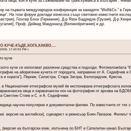
ката овца, кон и куче за съживяване на трансхуманса в България”. Финанси
тор на първата международна конференция за канидите “Wolf&Со.” в Герм
ици”. На този форум доклади изнесоха също световно известните изсл
Австрия), Гюнтер Блох (Германия), Д-р Язон Бадридзе (Грузия), Д-р Хенр
угалия), Проф. Дейвид Макдоналд (Великобритания) и др.
О КУЧЕ-КЪДЕ,КОГА,КАКВО....
 2009, 17:40:53 PM »
то куче
ското куче се използват различни средства и подходи. Фотоизложбата 
графии на аборигенни кучета от породата, направени от А. Седефчев и 
 и хората”), Перник, Силистра, Стара Загора, Белоградчик, Кресна.
., в Националния етнографски музей бе експонирана етнографската излож
каракачанска овца и каракачански кон на фотографии от архива на БД
а Светлин Стоев и С. и А. Седефчеви.
 редица научно-популярни и документални филми. По известните от тях с
(ориг. версия на английски), сценарист и режисьор Боян Папазов. Филмът
г., (версия на български език, излъчена по БНТ и Сателитен канал Бълг