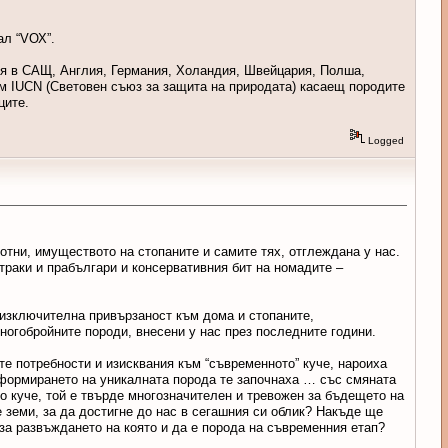
нал “VОХ”.
ия в САЩ, Англия, Германия, Холандия, Швейцария, Полша,
ъм IUСN (Световен съюз за защита на природата) касаещ породите
ците.
Logged
отни, имуществото на стопаните и самите тях, отглеждана у нас.
траки и прабългари и консервативния бит на номадите –
, изключителна привързаност към дома и стопаните,
огобройните породи, внесени у нас през последните години.
те потребности и изисквания към “съвременното” куче, нароиха
 формирането на уникалната порода те започнаха … със смяната
ко куче, той е твърде многозначителен и тревожен за бъдещето на
е земи, за да достигне до нас в сегашния си облик? Накъде ще
за развъждането на която и да е порода на съвременния етап?