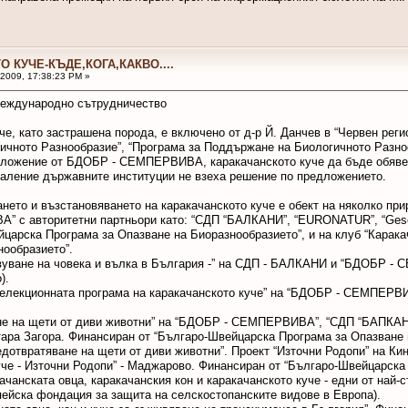
О КУЧЕ-КЪДЕ,КОГА,КАКВО....
 2009, 17:38:23 PM »
 международно сътрудничество
уче, като застрашена порода, е включено от д-р Й. Данчев в “Червен ре
ичното Разнообразие”, “Програма за Поддържане на Биологичното Разноо
дложение от БДОБР - СЕМПЕРВИВА, каракачанското куче да бъде обявено
жаление държавните институции не взеха решение по предложението.
ването и възстановяването на каракачанското куче е обект на няколко пр
 с авторитетни партньори като: “СДП “БАЛКАНИ”, “EURONATUR”, “Gesellsc
вейцарска Програма за Опазване на Биоразнообразието”, и на клуб “Карак
нообразието”.
твуване на човека и вълка в България -” на СДП - БАЛКАНИ и “БДОБР
).
селекционната програма на каракачанското куче” на “БДОБР - СЕМПЕРВИВА
ване на щети от диви животни” на “БДОБР - СЕМПЕРВИВА”, “СДП “БАПКАН
Стара Загора. Финансиран от “Българо-Швейцарска Програма за Опазване 
едотвратяване на щети от диви животни”. Проект “Източни Родопи” на Кин
че - Източни Родопи” - Маджарово. Финансиран от “Българо-Швейцарска
ракачанската овца, каракачанския кон и каракачанското куче - едни от 
пейска фондация за защита на селскостопанските видове в Европа).