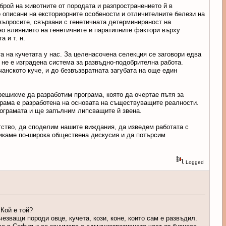
брой на животните от породата и разпространението й в
о описани на ексториорните особености и отличителните белези на
въпросите, свързани с генетичната детерминираност на
но влиянието на генетичните и паратипните фактори върху
 и т. н.
а на кучетата у нас. За целенасочена селекция се заговори едва
, не е изградена система за развъдно-подобрителна работа.
чанското куче, и до безвъзвратната загубата на още един
решихме да разработим програма, която да очертае пътя за
грама е разработена на основата на съществуващите реалности.
ограмата и ще запълним липсващите й звена.
тство, да споделим нашите виждания, да изведем работата с
викаме по-широка обществена дискусия и да потърсим
Logged
 Кой е той?
езващи породи овце, кучета, кози, коне, които сам е развъдил.