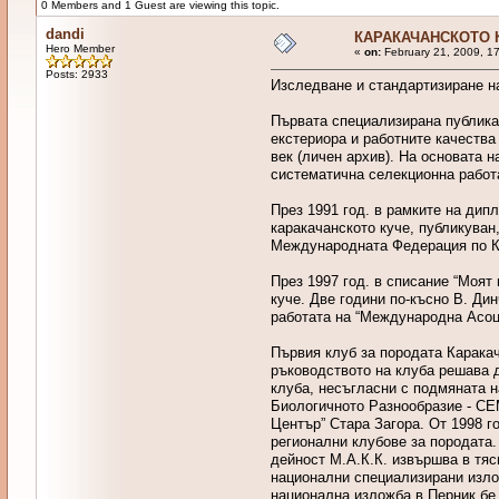
0 Members and 1 Guest are viewing this topic.
dandi
КАРАКАЧАНСКОТО К
Hero Member
«
on:
February 21, 2009, 1
Posts: 2933
Изследване и стандартизиране н
Първата специализирана публикац
екстериора и работните качества
век (личен архив). На основата н
систематична селекционна работ
През 1991 год. в рамките на дип
каракачанското куче, публикуван,
Международната Федерация по Ки
През 1997 год. в списание “Моят
куче. Две години по-късно В. Дин
работата на “Международна Асоци
Първия клуб за породата Каракача
ръководството на клуба решава д
клуба, несъгласни с подмяната н
Биологичното Разнообразие - СЕМ
Център” Стара Загора. От 1998 г
регионални клубове за породата.
дейност М.А.К.К. извършва в тяс
национални специализирани излож
национална изложба в Перник бе