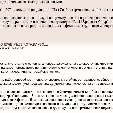
едните балкански номади - каракачаните.
en”, 1997 г, излъчен в предаването “”Tier Zeit” по германския сателитен ка
териали за каракачанското куче са публикувани в специализирани издан
то куче присъства и в официалния доклад на “Canid Specialist Group” к
ното използване за предотвратяване на конфликта между човека и хищни
О КУЧЕ-КЪДЕ,КОГА,КАКВО....
 2009, 17:43:09 PM »
ачанското куче е основната порода за охрана на селскостопанските жив
 на животновъдството по нашите земи, чиито корени се крият в опита на 
 като наследници на тракийския етнос.
ла, работоспособност, непретенциозност, устойчивост, жизнеспособност
ракачанското куче продължава да увеличава числеността си, въпреки мн
аче, изостриха апетитите към силната й комерсиализация. Разнопосочни
подобрят” породата. В стремежа си по-бързо да внесат своя принос към
н да е този факт, тъй като каракачанското куче ще си остане каракачанс
ат името, ще се зачете ли това което е създавано хилядолетия по нашит
одата след като липсва каквато и да е научна информация, необходима 