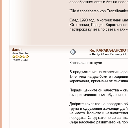
своеобразния свят и бит на посл
“Die Asphaltbaren von Transilvani
След 1990 год. многочислени ма
Югославия, Гърция. Каракачанско
пастирски кучета по света и тях
dandi
Re: КАРАКАЧАНСКОТ
Hero Member
«
Reply #3 on:
February 21,
Posts: 2933
Каракачанско куче
В продължение на столетия карак
Тя е плод на дълбоките традиции
каракачани, приемани от мнозина
Поради ценните си качества – си
възприемчивост към обучение, ка
Добрите качества на породата об
групи и сдружения желаещи да “
на името. Колкото и незначителе
породата. След като не се зачит
бъде насочено развитието на пор