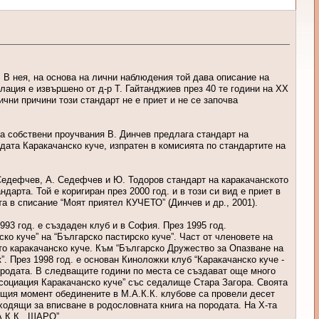
. В нея, на основа на лични наблюдения той дава описание на
лация е извършено от д-р Т. Гайтанджиев през 40 те години на ХХ
ични причини този стандарт не е приет и не се започва
на собствени проучвания В. Динчев предлага стандарт на
одата Каракачанско куче, изпратен в комисията по стандартите на
 Седефчев, А. Седефчев и Ю. Тодоров стандарт на каракачанското
дарта. Той е коригиран през 2000 год. и в този си вид е приет в
а в списание “Моят приятел КУЧЕТО” (Динчев и др., 2001).
993 год. е създаден клуб и в София. През 1995 год.
ко куче” на “Българско пастирско куче”. Част от членовете на
то каракачанско куче. Към “Българско Дружество за Опазване на
. През 1998 год. е основан Киноложки клуб “Каракачанско куче -
породата. В следващите години по места се създават още много
Асоциация Каракачанско куче” със седалище Стара Загора. Своята
оящия момент обединените в М.А.К.К. клубове са провели десет
ходящи за вписване в родословната книга на породата. На Х-та
.К.К. „ШАРО”.