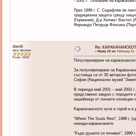
- 2002 г. “Опазване на каракачанс
През 1999 г. С. Седефчев бе лек
традиционна защита срещу хищн
(Германия), Д-р Хелмут Вахтел (
Фернандо Петруци Фонсека (Порт
dandi
Re: КАРАКАЧАНСКОТ
Hero Member
«
Reply #2 on:
February 21,
Posts: 2933
Популяризиране на каракачанско
За популяризиране на Каракачан
състояща се от 30 авторски фото
София (Национален музей “Земята
В периода май 2001 – май 2002 г
представено заедно с породите 
нашийници от личните колекции н
Каракачанското куче е герой и в
“Where The Souls Rest”, 1998 г, 
номади-каракачаните.
“Къде душите си почиват”, 1999 