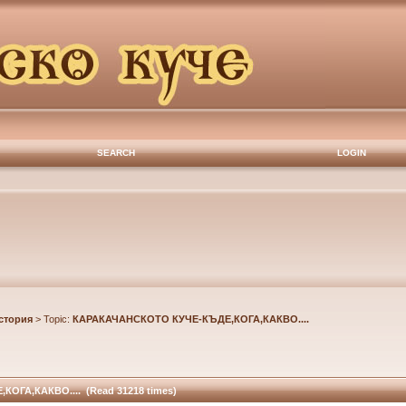
SEARCH
LOGIN
стория
> Topic:
КАРАКАЧАНСКОТО КУЧЕ-КЪДЕ,КОГА,КАКВО....
ОГА,КАКВО.... (Read 31218 times)