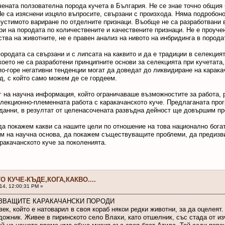
чената ползователна порода кучета в България. Не се знае точно общия 
Не са изяснени изцяло въпросите, свързани с произхода. Няма подробон
пустимото вариране по отделните признаци. Въобще не са разработвани 
ри на породата по количествените и качествените признаци. Не е проуче
тва на животните, не е правен анализ на нивото на инбридинга в породата
ородата са свързани и с липсата на каквито и да е традиции в селекцият
което не са разработени принципните основи за селекцията при кучетата
по-горе негативни тенденции могат да доведат до ликвидиране на карака
д, с който само можем де се гордеем.
 на научна информация, който ограничаваше възможностите за работа, 
елекционно-племенната работа с каракачанското куче. Предлаганата про
данни, в резултат от целенасочената развъдна дейност ще довършим пр
да покажем какви са нашите цели по отношение на това национално бога
вим на научна основа, да покажем съществуващите проблеми, да предиз
акачанското куче за поколенията.
О КУЧЕ-КЪДЕ,КОГА,КАКВО....
14, 12:00:31 PM »
ЕЗВАЩИТЕ КАРАКАЧАНСКИ ПОРОДИ
ек, който е натоварил в своя кораб някои редки животни, за да оцелеят.
ожник. Живее в пиринското село Влахи, като отшелник, със стада от изч