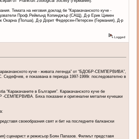
ран от “Frankfurt zoological Society”(Германия).
ания. Темата на неговия доклад бе “Каракачанското куче -
едователи Проф.Реймънд Копинджър (САЩ), Д-р Ерик Цимен
ик Окарна (Полша), Д-р Дорит Федерсен-Петерсен (Германия), Д-р
Logged
“Каракачанското куче - живата легенда” от “БДОБР-СЕМПЕРВИВА”,
С. Седефчев, е показвана в периода 1997-1999г. последователно в
ба “Каракачаните в България”. Каракачанското куче бе
ОБР -СЕМПЕРВИВА. Бяха показани и оригинални метални кучешки
а:
 представя своеобразния свят и бит на последните балкански
ария) сценарист и режисьор Боян Папазов. Филмът представя