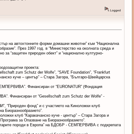
Logged
гистър на автохтонните форми домашни животни” към “Национална
бразие”. През 1997 год. в “Министерство на околната среда и
 за “защитен природен обект” и “национално културно-
иродозащитни проекта:
haft zum Schutz der Wolfe”, “SAVE Foundation”, “Frankfurt
ачанско куче – център” – Стара Загора, “Българо-Швейцарска
 - СЕМПЕРВИВА”. Финансиран от “EURONATUR” (Фондация
”. Финансиран от “Gesellschaft zum Schutz der Wolfe” -
И”, “Природен фонд” и с участието на Киноложки клуб
на Биоразнообразието”.
оложки клуб “Каракачанско куче - център” – Стара Загора и
 Програма за Опазване на Биоразнообразието”.
най-старите породи в Европа” на БДОБР - СЕМПЕРВИВА с подкрепата