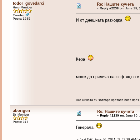
todor_govedarci
Re: Нашите кучета
Hero Member
«
Reply #2238 on:
June 29, 
Gender:
Posts: 1685
И от днешната разходка
Кера
може да прилича на кюфтак,но е
Ако живота ти затваря вратата влез пре
aborigen
Re: Нашите кучета
Sr. Member
«
Reply #2239 on:
June 30, 
Posts: 317
Генерала.
«
Last Edit: June 30, 2011, 11:32:30 AM b