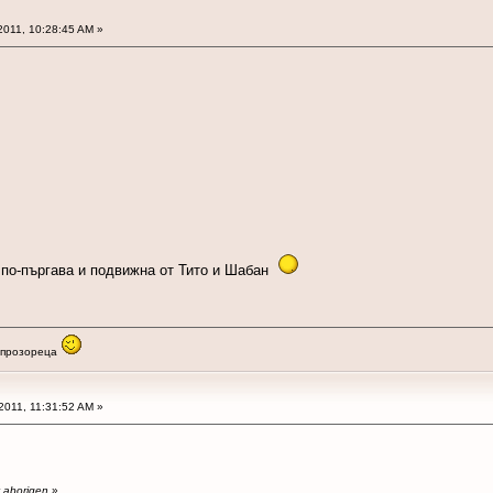
2011, 10:28:45 AM »
 по-пъргава и подвижна от Тито и Шабан
з прозореца
2011, 11:31:52 AM »
y aborigen
»