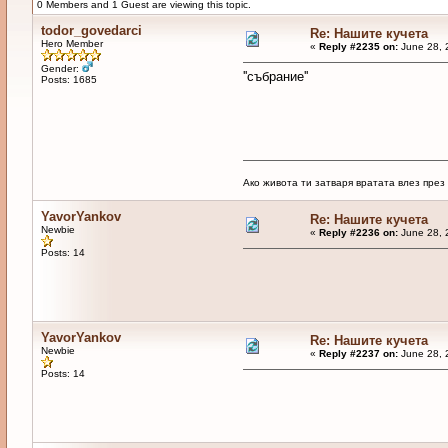
0 Members and 1 Guest are viewing this topic.
todor_govedarci
Re: Нашите кучета
Hero Member
«
Reply #2235 on:
June 28, 
Gender:
''събрание''
Posts: 1685
Ако живота ти затваря вратата влез пре
YavorYankov
Re: Нашите кучета
Newbie
«
Reply #2236 on:
June 28, 
Posts: 14
YavorYankov
Re: Нашите кучета
Newbie
«
Reply #2237 on:
June 28, 
Posts: 14