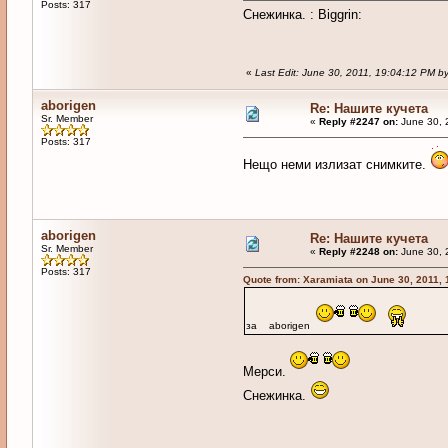
Posts: 317
Снежинка. : Biggrin:
«
Last Edit: June 30, 2011, 19:04:12 PM b
aborigen
Re: Нашите кучета
Sr. Member
«
Reply #2247 on:
June 30, 
Posts: 317
Нещо неми излизат снимките.
aborigen
Re: Нашите кучета
Sr. Member
«
Reply #2248 on:
June 30, 
Posts: 317
Quote from: Xaramiata on June 30, 2011,
за aborigen
Мерси.
Снежинка.