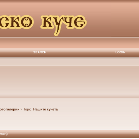
SEARCH
LOGIN
отогалерии
> Topic:
Нашите кучета
imes)