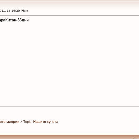
2011, 15:16:39 PM »
араКитан-36дни
отогалерии
> Topic:
Нашите кучета