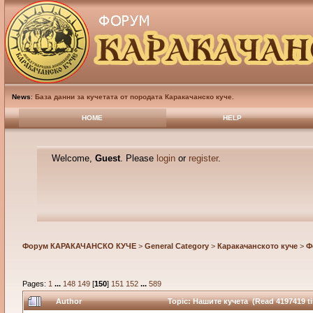
News
:
База данни за кучетата от породата Каракачанско куче.
HOME
HELP
Welcome,
Guest
. Please
login
or
register
.
Форум КАРАКАЧАНСКО КУЧЕ
>
General Category
>
Каракачанското куче
>
Ф
Pages:
1
...
148
149
[
150
]
151
152
...
589
Author
Topic: Нашите кучета (Read 4197419 t