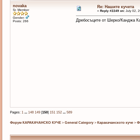
novaka
Re: Нашите кучета
Sr. Member
«
Reply #2249 on:
July 02, 
Gender:
Дребосъците от Шерко/Канджа К
Posts: 266
Pages:
1
...
148
149
[
150
]
151
152
...
589
Форум КАРАКАЧАНСКО КУЧЕ
>
General Category
>
Каракачанското куче
>
Ф