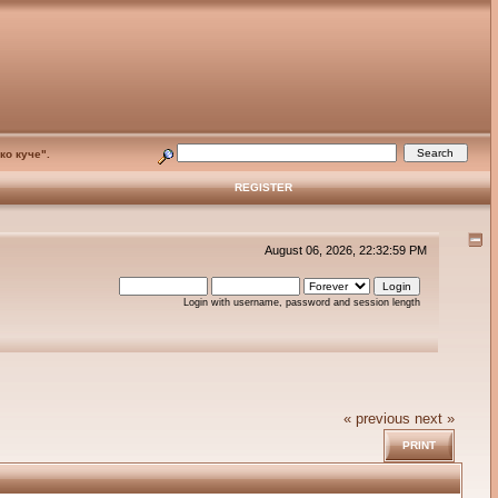
ко куче".
REGISTER
August 06, 2026, 22:32:59 PM
Login with username, password and session length
« previous
next »
PRINT