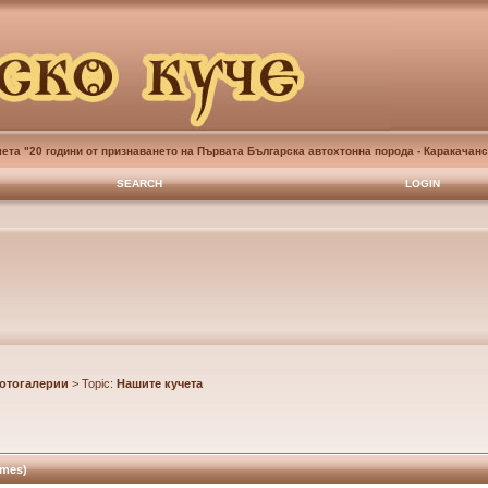
ета "20 години от признаването на Първата Българска автохтонна порода - Каракачанс
SEARCH
LOGIN
отогалерии
> Topic:
Нашите кучета
imes)