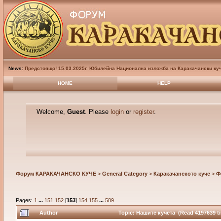
News
:
Предстоящо! 15.03.2025г. Юбилейна Национална изложба на Каракачански куч
HOME
HELP
Welcome,
Guest
. Please
login
or
register
.
Форум КАРАКАЧАНСКО КУЧЕ
>
General Category
>
Каракачанското куче
>
Ф
Pages:
1
...
151
152
[
153
]
154
155
...
589
Author
Topic: Нашите кучета (Read 4197639 t