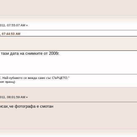
2011, 07:55:07 AM »
1, 07:44:53 AM
 тази дата на снимките от 2008г.
. Най-хубавото се вижда само със СЪРЦЕТО."
ринц)
2011, 08:01:59 AM »
писах,че фотографа е смотан