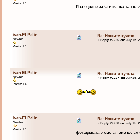
Posts: 14
И спецялно за Оги малко таласъ
ivan-El.Pelin
Re: Нашите кучета
Newbie
«
Reply #2286 on:
July 15, 
Posts: 14
ivan-El.Pelin
Re: Нашите кучета
Newbie
«
Reply #2287 on:
July 15, 
Posts: 14
ivan-El.Pelin
Re: Нашите кучета
Newbie
«
Reply #2288 on:
July 15, 
Posts: 14
фотаджиата е смотан ама ше се 