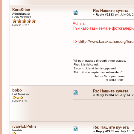
KaraKitan
Re: Нашите кучета
Administrator
«
Reply #2283 on:
July 09, 
Hero Member
Admin:
Posts: 3357
Тъй като тази тема е фотогалери
ТУК
http://www.karakachan.org/foru
"All truth passes through three stages.
First, it is ridiculed.
Second, it is violently opposed.
Third, it is accepted as self-evident"
Arthur Schopenhauer
/1788-1860/
bobo
Re: Нашите кучета
Full Member
«
Reply #2284 on:
July 14, 
Posts: 139
ivan-El.Pelin
Re: Нашите кучета
Newbie
«
Reply #2285 on:
July 15, 