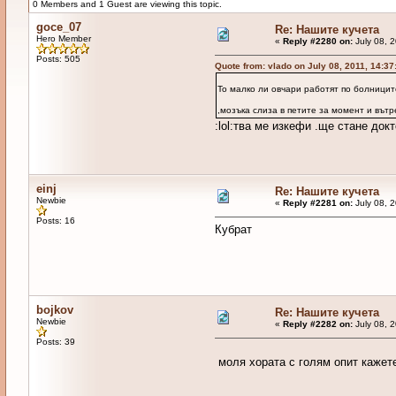
0 Members and 1 Guest are viewing this topic.
goce_07
Re: Нашите кучета
Hero Member
«
Reply #2280 on:
July 08, 
Posts: 505
Quote from: vlado on July 08, 2011, 14:3
То малко ли овчари работят по болници
,мозъка слиза в петите за момент и въ
:lol:тва ме изкефи .ще стане докт
einj
Re: Нашите кучета
Newbie
«
Reply #2281 on:
July 08, 
Posts: 16
Кубрат
bojkov
Re: Нашите кучета
Newbie
«
Reply #2282 on:
July 08, 
Posts: 39
моля хората с голям опит кажете