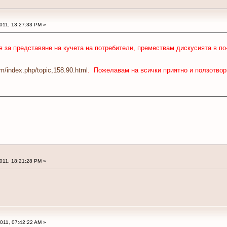
2011, 13:27:33 PM »
я за представяне на кучета на потребители, премествам дискусията в п
m/index.php/topic,158.90.html
. Пожелавам на всички приятно и ползотво
2011, 18:21:28 PM »
2011, 07:42:22 AM »