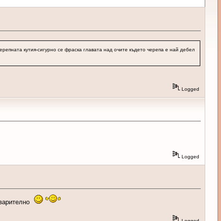
ерепната кутия-сигурно се фраска главата над очите където черепа е най дебел
Logged
Logged
едварително
Logged