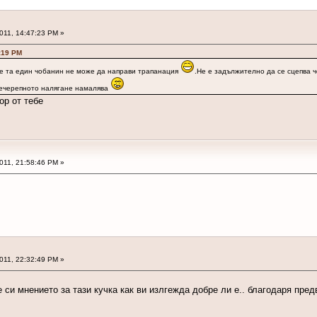
2011, 14:47:23 PM »
7:19 PM
те та един чобанин не може да направи трапанация
.Не е задължително да се сцепва ч
тречерепното налягане намалява
ор от тебе
2011, 21:58:46 PM »
2011, 22:32:49 PM »
 си мнението за тази кучка как ви излгежда добре ли е.. благодаря пр