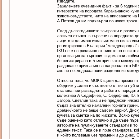
изводите.
Забележете очевидния факт - за 6 години
интересите на породата Каракачанско куче
животновъдството, нито на вписването на
А.Петков да им подхвърля по някоя троха.
След дългогодишните заигравки с различни
логичен стъпка в търсене на поредната до
лицето и да имаш изключително ниско сам
регистрирана в България "международна" 
IKU не е по-различно от нивото на онзи въ
организация за търговия с домашни любим
бе регистрирана в България като междуна
раздаваше признания на националната БКК
ако не последваха нови разделяния между
Относно това, че МОКК щели да променят 
обедним усилия и съответно от вече публи
еталона при развъдната работа с породата
колектива А Седефчев, С. Седефчев, Ю.То
Загора. Светлин така и не предложи някак
бъдат значително намалени горната границ
дребни/което не беше съвсем вярно/. Диск
кучета за сметка на по ниските. Всяко ку
бъде оценено като отлично и да бъде първ
авторите на публикуваните стандарти и то
единен текст. Така се и прие стандарта, к
и който ползваме без промени и до днес.