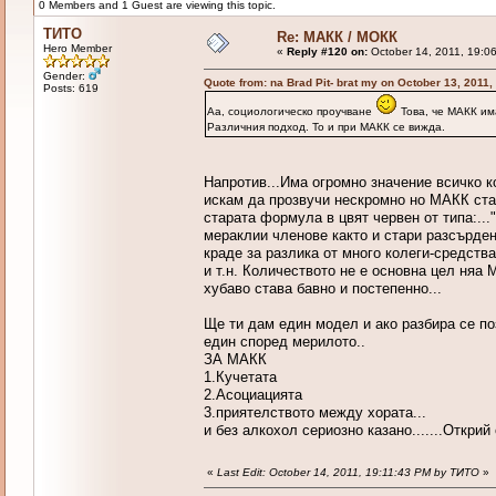
0 Members and 1 Guest are viewing this topic.
ТИТО
Re: МАКК / МОКК
Hero Member
«
Reply #120 on:
October 14, 2011, 19:0
Gender:
Quote from: na Brad Pit- brat my on October 13, 2011
Posts: 619
Аа, социологическо проучване
Това, че МАКК им
Различния подход. То и при МАКК се вижда.
Напротив...Има огромно значение всичко ко
искам да прозвучи нескромно но МАКК ста
старата формула в цвят червен от типа:...
мераклии членове както и стари разсърден
краде за разлика от много колеги-средств
и т.н. Количеството не е основна цел няа 
хубаво става бавно и постепенно...
Ще ти дам един модел и ако разбира се п
един според мерилото..
ЗА МАКК
1.Кучетата
2.Асоциацията
3.приятелството между хората...
и без алкохол сериозно казано.......Откри
«
Last Edit: October 14, 2011, 19:11:43 PM by ТИТО
»