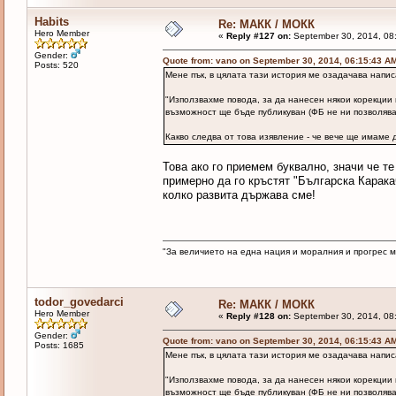
Habits
Re: МАКК / МОКК
Hero Member
«
Reply #127 on:
September 30, 2014, 08
Gender:
Quote from: vano on September 30, 2014, 06:15:43 A
Posts: 520
Мене пък, в цялата тази история ме озадачава напи
"Използвахме повода, за да нанесен някои корекции
възможност ще бъде публикуван (ФБ не ни позволява 
Какво следва от това изявление - че вече ще имаме 
Това ако го приемем буквално, значи че т
примерно да го кръстят "Българска Карака
колко развита държава сме!
"За величието на една нация и моралния и прогрес 
todor_govedarci
Re: МАКК / МОКК
Hero Member
«
Reply #128 on:
September 30, 2014, 08
Gender:
Quote from: vano on September 30, 2014, 06:15:43 A
Posts: 1685
Мене пък, в цялата тази история ме озадачава напи
"Използвахме повода, за да нанесен някои корекции
възможност ще бъде публикуван (ФБ не ни позволява 