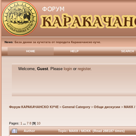
News
:
База данни за кучетата от породата Каракачанско куче.
HOME
HELP
SEARCH
Welcome,
Guest
. Please
login
or
register
.
Форум КАРАКАЧАНСКО КУЧЕ
>
General Category
>
Общи дискусии
>
МАКК /
Pages:
1
...
7
8
[
9
]
10
Author
Topic: МАКК / МОКК (Read 288187 times)