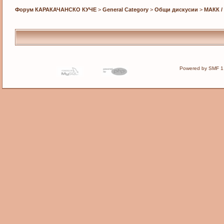
Форум КАРАКАЧАНСКО КУЧЕ
>
General Category
>
Общи дискусии
>
МАКК /
Powered by SMF 1