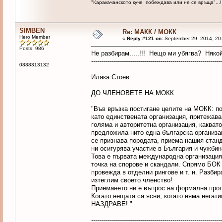
"Каракачанското куче побеждава или не се връща"...!
SIMBEN
Re: МАКК / МОКК
Hero Member
«
Reply #121 on:
September 29, 2014, 20
Posts: 986
Не разбирам.....!!! Нещо ми убягва? Няко
------------------------------------------------------------------
0888313132
Иляка Стоев:
ДО ЧЛЕНОВЕТЕ НА МОКК
"Във връзка постигане целите на МОКК: 
като единствената организация, притежа
голяма и авторитетна организация, каквато
предложила нито една българска организац
се признава породата, приема нашия станд
ни осигурява участие в България и чужбин
Това е първата международна организация,
точка на спорове и скандали. Спрямо БОК
провежда в отделни рингове и т. н. Разбир
изтеглим своето членство!
Приемането ни е въпрос на формална проц
Когато нещата са ясни, когато няма негат
НАЗДРАВЕ! "
------------------------------------------------------------------