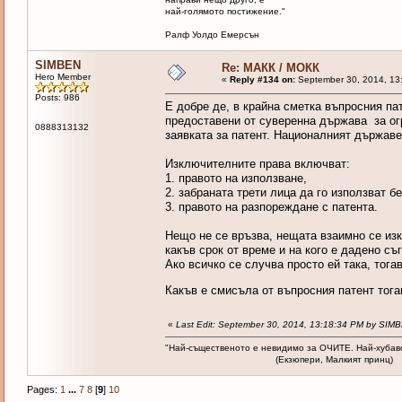
най-голямото постижение."
Ралф Уолдо Емерсън
SIMBEN
Re: МАКК / МОКК
Hero Member
«
Reply #134 on:
September 30, 2014, 13
Posts: 986
Е добре де, в крайна сметка въпросния па
предоставени от суверенна държава за огр
0888313132
заявката за патент. Националният държаве
Изключителните права включват:
1. правото на използване,
2. забраната трети лица да го използват б
3. правото на разпореждане с патента.
Нещо не се връзва, нещата взаимно се изк
какъв срок от време и на кого е дадено съ
Ако всичко се случва просто ей така, тога
Какъв е смисъла от въпросния патент тогава
«
Last Edit: September 30, 2014, 13:18:34 PM by SIM
"Най-същественото е невидимо за ОЧИТЕ. Най-хубав
(Екзюпери, Малкият принц)
Pages:
1
...
7
8
[
9
]
10