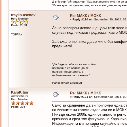
Д-р Тодор Гайтанджиев: "Каракачанското куче не се 
"Всяко куче заслужава дом, но не всеки дом заслужава 
trayko.asenov
Re: МАКК / МОКК
Hero Member
«
Reply #130 on:
September 30, 2014, 09
Posts: 2879
Аз не разбирам докога ще цари този хаос и
случват под някакъв предтекст, както МОК
ТОРЛАК
За съжаление няма да се мине без конфлик
преди него!
"Да бъдеш себе си в свят, който
постоянно се опитва да те
направи нещо друго, е
най-голямото постижение."
Ралф Уолдо Емерсън
KaraKitan
Re: МАКК / МОКК
Administrator
«
Reply #131 on:
September 30, 2014, 09
Hero Member
Само за сравнение да ви припомня една ст
Posts: 3357
на бившите ни колеги отделили се в МОКК
Някъде около 2000г. един от многото регис
признава и сред тях фигурираше Каракачан
Информацията ми попадна случайно в нета