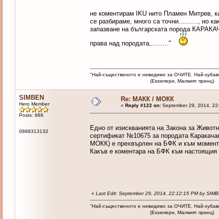
не коментирам IKU нито Пламен Митрев, ка
се разбираме, много са точни.........., но
запазване на българската порода КАРАКА
права над породата,........."
"Най-същественото е невидимо за ОЧИТЕ. Най-хубав
(Екзюпери, Малкият принц)
SIMBEN
Re: МАКК / МОКК
Hero Member
«
Reply #122 on:
September 29, 2014, 22
Posts: 986
Едно от изискванията на Закона за Животн
0888313132
сертификат №10675 за породата Каракачан
МОКК) е прехвърлен на БФК и към момента
Какъв е коментара на БФК към настоящия
«
Last Edit: September 29, 2014, 22:12:15 PM by SIM
"Най-същественото е невидимо за ОЧИТЕ. Най-хубав
(Екзюпери, Малкият принц)