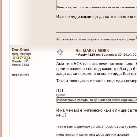
Какво следва от това изявление - че вече ще имаме 
И аз се чудя какви ще да са тез промени 
Ако живота ти затваря вратата влез през прозореца
DonKrasi
Re: МАКК / МОКК
Hero Member
«
Reply #129 on:
September 30, 2014, 09
Gender:
Ами те и БОК са кажи-речи няколко вида: 
Posts: 2582
цели и различен поглед какво трябва да бъ
защо да си нямаме и няколко вида Каракача
мераклията
Така и така цирка е пълен, още един ном
П.П.
Quote
Използвахме повода, за да нанесен някои корекции 
И на мен ми е интересно какви ли ще са т
не...?
«
Last Edit: September 30, 2014, 09:27:24 AM by DonK
Няма Големи и Малки има ДОСТОЙНИ и ЖАЛКИ!