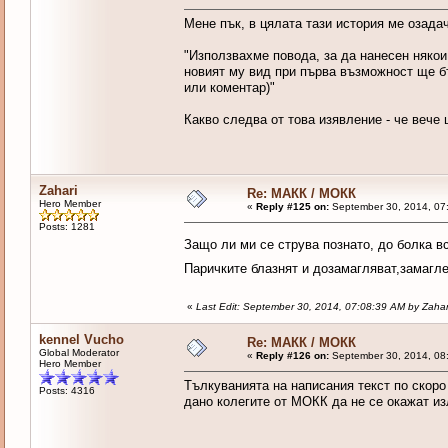
Мене пък, в цялата тази история ме озада
"Използвахме повода, за да нанесен няко
новият му вид при първа възможност ще бъ
или коментар)"
Какво следва от това изявление - че веч
Zahari
Re: МАКК / МОКК
Hero Member
«
Reply #125 on:
September 30, 2014, 07
Posts: 1281
Защо ли ми се струва познато, до болка 
Паричките блазнят и дозамагляват,замагл
«
Last Edit: September 30, 2014, 07:08:39 AM by Zahar
kennel Vucho
Re: МАКК / МОКК
Global Moderator
«
Reply #126 on:
September 30, 2014, 08
Hero Member
Тълкуванията на написания текст по скоро
Posts: 4316
дано колегите от МОКК да не се окажат из