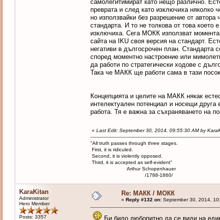
самолегитимират като нещо различно. Ест
преврата и след като изключиха няколко ч
но използвайки без разрешение от автора ч
стандарта. И то не толкова от това което 
изключиха. Сега МОКК използват момента с
сайта на IKU своя версия на стандарт. Ес
негативи в дългосрочен план. Стандарта с
според моментно настроение или мимолетн
да работи по стратегически ходове с дълг
Така че МАКК ще работи сама в тази посок
Концепцията и целите на МАКК някак естес
интелектуален потенциал и носещи друга е
работа. Тя е важна за съхраняването на п
«
Last Edit: September 30, 2014, 09:55:30 AM by Kara
"All truth passes through three stages.
First, it is ridiculed.
Second, it is violently opposed.
Third, it is accepted as self-evident"
Arthur Schopenhauer
/1788-1860/
KaraKitan
Re: МАКК / МОКК
Administrator
«
Reply #132 on:
September 30, 2014, 10
Hero Member
Posts: 3357
Би било любопитно да се види на един