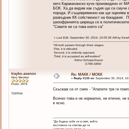
него Каракачанско куче произведено от М
БОК. Ха да видим как съдия ще си смуче 
порода. И същевременно как ще оценява в
развъдник КК собственост на бокаджия. 
шизофренията ширеща се в политическите н
"Совите не са това което са".
«
Last Edit: September 30, 2014, 10:05:36 AM by Kara
"All truth passes through three stages.
First, it is ridiculed.
Second, it is violently opposed.
Third, it is accepted as self-evident"
Arthur Schopenhauer
/1788-1860/
trayko.asenov
Re: МАКК / МОКК
Hero Member
«
Reply #133 on:
September 30, 2014, 10
Posts: 2879
Скъсвам се от смях - "Апапите тря ги пом
ТОРЛАК
Всичко това е не нормално, не етично, не 
е ясно.
"Да бъдеш себе си в свят, който
постоянно се опитва да те
направи нещо друго, е