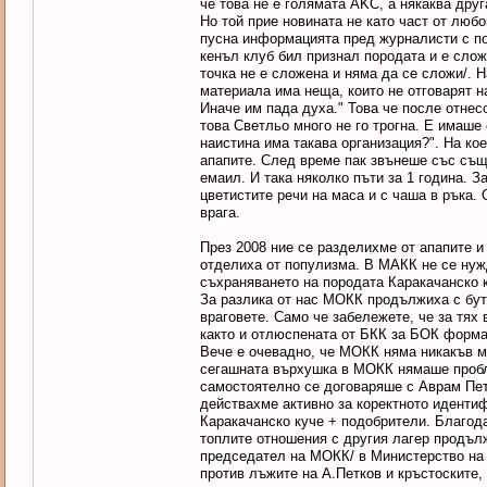
че това не е голямата AKC, а някаква дру
Но той прие новината не като част от любо
пусна информацията пред журналисти с по
кенъл клуб бил признал породата и е слож
точка не е сложена и няма да се сложи/. 
материала има неща, които не отговарят на
Иначе им пада духа." Това че после отнес
това Светльо много не го трогна. Е имаше
наистина има такава организация?". На ко
апапите. След време пак звънеше със същ
емаил. И така няколко пъти за 1 година. З
цветистите речи на маса и с чаша в ръка.
врага.
През 2008 ние се разделихме от апапите и
отделиха от популизма. В МАКК не се нуж
съхраняването на породата Каракачанско к
За разлика от нас МОКК продължиха с бут
враговете. Само че забележете, че за тях
както и отлюспената от БКК за БОК форма
Вече е очевадно, че МОКК няма никакъв м
сегашната върхушка в МОКК нямаше пробле
самостоятелно се договаряше с Аврам Петк
действахме активно за коректното иденти
Каракачанско куче + подобрители. Благод
топлите отношения с другия лагер продъл
председател на МОКК/ в Министерство на з
против лъжите на А.Петков и кръстоските, 