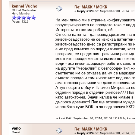
kennel Vucho
Re: МАКК / МОКК
Global Moderator
«
Reply #123 on:
September 30, 2014, 03
Hero Member
На мен лично ми е странна конфигурацият
Posts: 4316
популяризирането на породата така е надд
Интересът е голяма работа, ей!
Относно патента - да праводържателя на 
животновъдството не се изисква патентен с
животновъдство днес са регистрирани по 
е че пред комисия по породи животни, коя
програма, се представят различни развъдн
местните породи животни имаме по няколк
води - ако някоя асоциация работи съвест
на другите "мераклии" с безпороден тип ж
съответно им се отказва да им се маркира
същата порода и там животните веднага ги
ама толкова различни че даже и специалист
А тук нещата с Ику и Пламен Митрев са яс
отделни породи в отделни рингове??? Пък 
като автохтонни. Значи излиза че имаме в
дълбока древност! Пак ще втрещим чужден
изложбата куче БОК, а за подгласник КК!? 
«
Last Edit: September 30, 2014, 03:58:17 AM by kenn
vano
Re: МАКК / МОКК
Guest
«
Reply #124 on:
September 30, 2014, 06