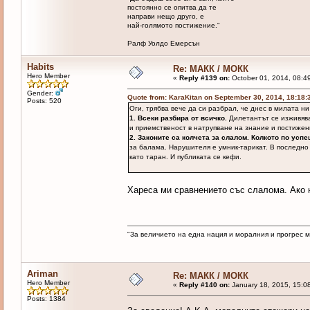
постоянно се опитва да те
направи нещо друго, е
най-голямото постижение."
Ралф Уолдо Емерсън
Habits
Re: МАКК / МОКК
Hero Member
«
Reply #139 on:
October 01, 2014, 08:4
Gender:
Quote from: KaraKitan on September 30, 2014, 18:18
Posts: 520
Оги, трябва вече да си разбрал, че днес в милата н
1. Всеки разбира от всичко.
Дилетантът се изживява
и приемственост в натрупване на знание и постижен
2. Законите са колчета за слалом. Колкото по успе
за балама. Нарушителя е умник-тарикат. В последно
като таран. И публиката се кефи.
Хареса ми сравнението със слалома. Ако н
"За величието на една нация и моралния и прогрес 
Ariman
Re: МАКК / МОКК
Hero Member
«
Reply #140 on:
January 18, 2015, 15:0
Posts: 1384