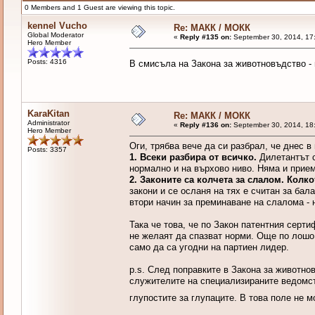
0 Members and 1 Guest are viewing this topic.
kennel Vucho
Re: МАКК / МОКК
Global Moderator
«
Reply #135 on:
September 30, 2014, 17
Hero Member
Posts: 4316
В смисъла на Закона за животновъдство -
KaraKitan
Re: МАКК / МОКК
Administrator
«
Reply #136 on:
September 30, 2014, 18
Hero Member
Оги, трябва вече да си разбрал, че днес 
Posts: 3357
1. Всеки разбира от всичко.
Дилетантът с
нормално и на върхово ниво. Няма и прием
2. Законите са колчета за слалом. Колк
закони и се осланя на тях е считан за ба
втори начин за преминаване на слалома - н
Така че това, че по Закон патентния серти
не желаят да спазват норми. Още по лошо 
само да са угодни на партиен лидер.
p.s. След поправките в Закона за животно
служителите на специализираните ведомств
глупостите за глупаците. В това поле не 