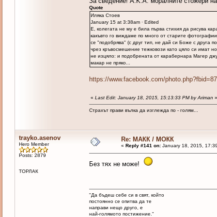
За сведение! А.K.A. моралните стожери 
Quote
Иляка Стоев
January 15 at 3:38am · Edited
Е, колегата не му е била първа стихия да рисува ка
какъвто го виждаме по много от старите фотографии 
се "подобрява" (с друг тип, не дай си Боже с друга 
чрез кръвосмешение тежковози като цяло си имат нов
не изцяло: и подобрената от карабернара Магер джук
макар не пряко...
https://www.facebook.com/photo.php?fbid=
«
Last Edit: January 18, 2015, 15:13:33 PM by Ariman
Страхът прави вълка да изглежда по - голям...
trayko.asenov
Re: МАКК / МОКК
Hero Member
«
Reply #141 on:
January 18, 2015, 17:3
Posts: 2879
Без тях не може!
ТОРЛАК
"Да бъдеш себе си в свят, който
постоянно се опитва да те
направи нещо друго, е
най-голямото постижение."