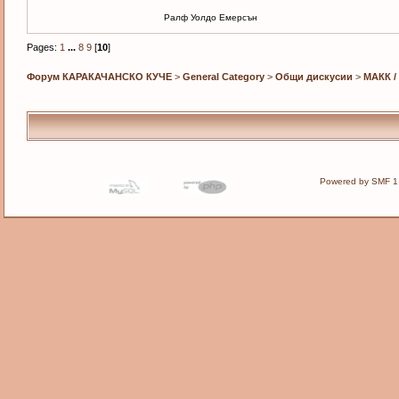
Ралф Уолдо Емерсън
Pages:
1
...
8
9
[
10
]
Форум КАРАКАЧАНСКО КУЧЕ
>
General Category
>
Общи дискусии
>
МАКК /
Powered by SMF 1