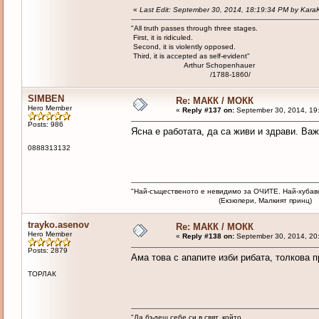
«
Last Edit: September 30, 2014, 18:19:34 PM by Kara
"All truth passes through three stages.
First, it is ridiculed.
Second, it is violently opposed.
Third, it is accepted as self-evident"
Arthur Schopenhauer
/1788-1860/
SIMBEN
Re: МАКК / МОКК
Hero Member
«
Reply #137 on:
September 30, 2014, 19
Posts: 986
Ясна е работата, да са живи и здрави. Важ
0888313132
"Най-същественото е невидимо за ОЧИТЕ. Най-хубав
(Екзюпери, Малкият принц)
trayko.asenov
Re: МАКК / МОКК
Hero Member
«
Reply #138 on:
September 30, 2014, 20
Posts: 2879
Ама това с апапите изби рибата, толкова п
ТОРЛАК
"Да бъдеш себе си в свят, който