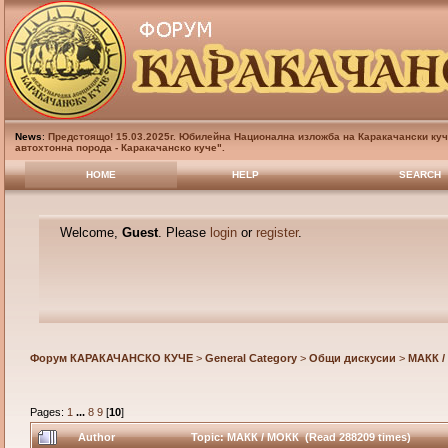
News
:
Предстоящо! 15.03.2025г. Юбилейна Национална изложба на Каракачански куч
автохтонна порода - Каракачанско куче".
HOME
HELP
SEARCH
Welcome,
Guest
. Please
login
or
register
.
Форум КАРАКАЧАНСКО КУЧЕ
>
General Category
>
Общи дискусии
>
МАКК /
Pages:
1
...
8
9
[
10
]
Author
Topic: МАКК / МОКК (Read 288209 times)