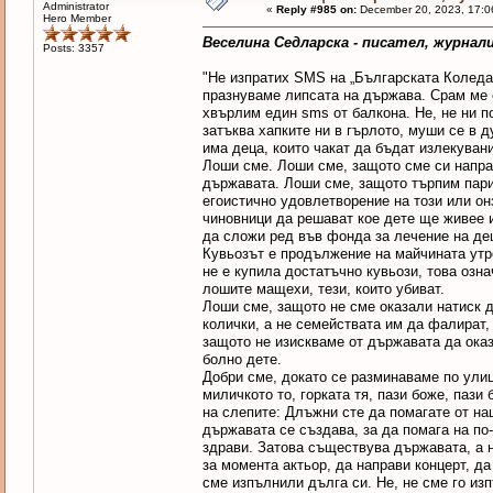
Administrator
«
Reply #985 on:
December 20, 2023, 17:0
Hero Member
Веселина Седларска - писател, журнал
Posts: 3357
"Не изпратих SMS на „Българската Коледа“.
празнуваме липсата на държава. Срам ме е
хвърлим един sms от балкона. Не, не ни п
затъква хапките ни в гърлото, муши се в д
има деца, които чакат да бъдат излекуван
Лоши сме. Лоши сме, защото сме си направ
държавата. Лоши сме, защото търпим парите
егоистично удовлетворение на този или он
чиновници да решават кое дете ще живее 
да сложи ред във фонда за лечение на дец
Кувьозът е продължение на майчината утр
не е купила достатъчно кувьози, това озна
лошите мащехи, тези, които убиват.
Лоши сме, защото не сме оказали натиск д
колички, а не семействата им да фалират,
защото не изискваме от държавата да оказ
болно дете.
Добри сме, докато се разминаваме по улиц
миличкото то, горката тя, пази боже, пази
на слепите: Длъжни сте да помагате от на
държавата се създава, за да помага на по
здрави. Затова съществува държавата, а н
за момента актьор, да направи концерт, да
сме изпълнили дълга си. Не, не сме го из