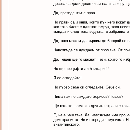
досега са дали десетки сигнали за корупц
Да, президентът е прав.
Но прави са и ония, които пък него искат 
как така бяхте с вдигнат юмрук, така неис
мандат и след това веднага го забравихт
Да, така можем да вървим до безкрай по 
Навсякъде се нуждаем от промяна. От пон
Да, Гешев ще го махнат. Тези, които го из
Но ще процъфти ли България?
Я се огледайте!
Но първо себе си огледайте. Себе си.
Нима там не виждате Борисов? Гешев?
Ще кажете – ама и в другите страни е така
Е, не е баш така. Да, навсякъде има пробл
демокрацията. Не и отпреди комунизма. Не
византийското.