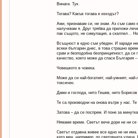
Винаги. Тук.
Тогава? Какъв тогава е изходът?
Ами, признавам си, не знам. Аз съм само 
налучквам я. Друг трябва да приложи лече
пак същото, не симулация, а скалпел… Но 
Всъщност в едно съм убеден. И заради него
всеки българин днес, в това страшно врем
срам и безподобна безпринципност, да се 
качество, което може да спаси България –
Човешкото в човека.
Може да си най-богатият, най-умният, най-
токсичен.
Дами и господа, нито Гешев, нито Борисов 
Те са производни на онова вътре у нас. Те
Затова – да се поспрем. И поне за минутка
Нямаме време. Светът вече дори не ни се 
Светът отдавна живее все едно не ни има.
като мен, например, по световната улица 