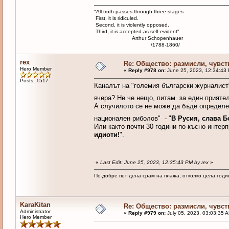
"All truth passes through three stages.
First, it is ridiculed.
Second, it is violently opposed.
Third, it is accepted as self-evident"
Arthur Schopenhauer
/1788-1860/
rex
Re: Общество: размисли, чувст
Hero Member
«
Reply #978 on:
June 25, 2023, 12:34:43
Posts: 1517
Каналът на "големия български журналист
вчера? Не че нещо, питам за един прият
А случилото се не може да бъде определе
национален риболов" - "
В Русия, слава Б
Или както почти 30 години по-късно интер
идиоти!
".
«
Last Edit: June 25, 2023, 12:35:43 PM by rex
»
По-добре пет дена срам на плажа, отколко цела годи
KaraKitan
Re: Общество: размисли, чувст
Administrator
«
Reply #979 on:
July 05, 2023, 03:03:35 
Hero Member