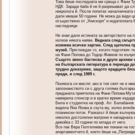
Това беше последната ми среща с Фани Ту
НДК. Заради баба й не й разрешават да с
некролога й. После попитах началничката 
дали имаше 50 години. Не можа да види ця
осъществено от „Унискорп“ и издателката В
наследници.
Не зная дали истината за авторството на
излезе някога наяве.
Веднага след смъртт
изземва всички хартии. След щателна п
музей.
Преглеждах го, когато подготвях т
на Фани Попова до Тодор Живков по въпро
Същото звено бастисва и други архиви 
на българската литература в периода до 
трудно доказуеми, защото крадците бях
преди, и след 1989 г.
Понякога си мисля: ако в тоя свят не е и
запознанството си с друга голяма българк
преданата приятелка на Фани Попова-Мута
намерила спонсор и в кратко време издаде
Била е студентка на проф. Ал. Балабанов и
видяла Яна Язова в скута му, колко влюбе
планински поток. Разказът й беше вълнува
няколко достолепни матрони я нападнаха 
девойка с 33 години по млада от него.
Все пак Вера Гюлгелиева ме покани на гос
апартаментчето й, което беше на „Патриар