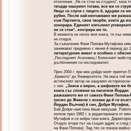
отопление. „Не се стои на студено“, каза т
твърде нашумял тогава, все ми се струва
Нещо се случи с лицето й, вдърви се няк
рубин.
После най-неочаквано ми разказа
към Партията, свои творби, които да изл
хонорара. Единият изпълнил уговорката 
не се стои“, контрира ме тя.
В момента не носех моя книга, тя пък ням
не отидох.
За съжаление Фани Попова-Мутафова нямаш
занимават предимно с явния й период до 19
литературния живот и особено с обясне
„Последният Асеновец / Боянският майстор“
дълбочинния си изследовател.
През 2004 г. при мен дойде моят приятел 
„Кривото“ до Университета. На маса той м
истинският автор на нашумял исторически
с нея.
„Значи е вярно, а шефовете ми бя
книга със спомени на писателя Йордан 
разказаното ми от самата Фани Попова-
писмо до Живков с искане да й се възс
Йордан Вълчев) й син, Добри Мутафов, 
Бай Добри наистина беше мекушав. Работих
излезе през 1992 г. в редактираната от ме
Мутафов и се избра тази книга. Директорк
Отидох втори път на същия адрес и след п
на Фани Попова). Зад тях се показа майка