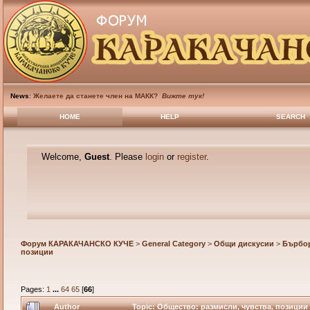
News
:
Желаете да станете член на МАКК?
Вижте тук!
HOME
HELP
SEARCH
Welcome,
Guest
. Please
login
or
register
.
Форум КАРАКАЧАНСКО КУЧЕ
>
General Category
>
Общи дискусии
>
Бърбор
позиции
Pages:
1
...
64
65
[
66
]
Author
Topic: Общество: размисли, чувства, позиции 