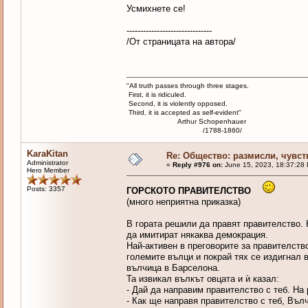
Усмихнете се!
-------------------------------
/От страницата на автора/
"All truth passes through three stages.
First, it is ridiculed.
Second, it is violently opposed.
Third, it is accepted as self-evident"
Arthur Schopenhauer
/1788-1860/
KaraKitan
Re: Общество: размисли, чувст
Administrator
«
Reply #976 on:
June 15, 2023, 18:37:28
Hero Member
Posts: 3357
ГОРСКОТО ПРАВИТЕЛСТВО
(много неприятна приказка)
В гората решили да правят правителство. 
да имитират някаква демокрация.
Най-активен в преговорите за правителств
големите вълци и покрай тях се издигнал 
вълчица в Барселона.
Та извикал вълкът овцата и ѝ казал:
- Дай да направим правителство с теб. На
- Как ще направя правителство с теб, Въл