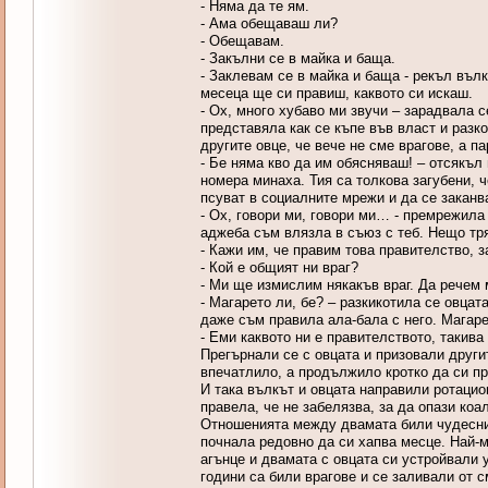
- Няма да те ям.
- Ама обещаваш ли?
- Обещавам.
- Закълни се в майка и баща.
- Заклевам се в майка и баща - рекъл въл
месеца ще си правиш, каквото си искаш.
- Ох, много хубаво ми звучи – зарадвала с
представяла как се къпе във власт и разк
другите овце, че вече не сме врагове, а п
- Бе няма кво да им обясняваш! – отсякъл
номера минаха. Тия са толкова загубени, ч
псуват в социалните мрежи и да се заканв
- Ох, говори ми, говори ми… - премрежила
аджеба съм влязла в съюз с теб. Нещо тр
- Кажи им, че правим това правителство, з
- Кой е общият ни враг?
- Ми ще измислим някакъв враг. Да речем 
- Магарето ли, бе? – разкикотила се овцат
даже съм правила ала-бала с него. Магаре
- Еми каквото ни е правителството, такива
Прегърнали се с овцата и призовали другит
впечатлило, а продължило кротко да си пр
И така вълкът и овцата направили ротацио
правела, че не забелязва, за да опази ко
Отношенията между двамата били чудесни.
почнала редовно да си хапва месце. Най-м
агънце и двамата с овцата си устройвали 
години са били врагове и се заливали от с