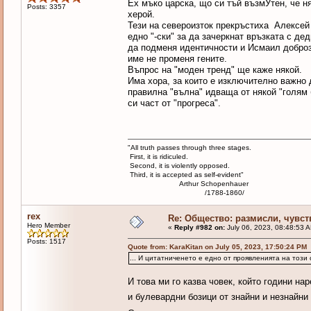
Ех мъко царска, що си тъй възмУтен, че н
Posts: 3357
херой.
Тези на североизток прекръстиха Алексей 
едно "-ски" за да зачеркнат връзката с де
да подменя идентичности и Исмаил доброзо
име не променя гените.
Въпрос на "моден тренд" ще каже някой.
Има хора, за които е изключително важно д
правилна "вълна" идваща от някой "голям 
си част от "прогреса".
"All truth passes through three stages.
First, it is ridiculed.
Second, it is violently opposed.
Third, it is accepted as self-evident"
Arthur Schopenhauer
/1788-1860/
rex
Re: Общество: размисли, чувст
Hero Member
«
Reply #982 on:
July 06, 2023, 08:48:53 
Posts: 1517
Quote from: KaraKitan on July 05, 2023, 17:50:24 PM
... И цитатниченето е едно от проявленията на този
И това ми го казва човек, който години н
и булевардни бозици от знайни и незнайн