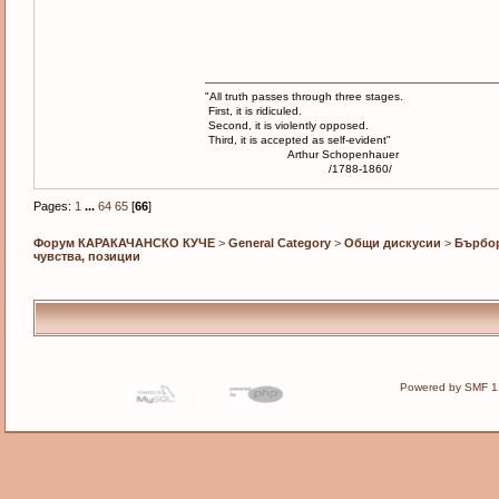
"All truth passes through three stages.
First, it is ridiculed.
Second, it is violently opposed.
Third, it is accepted as self-evident"
Arthur Schopenhauer
/1788-1860/
Pages:
1
...
64
65
[
66
]
Форум КАРАКАЧАНСКО КУЧЕ
>
General Category
>
Общи дискусии
>
Бърбор
чувства, позиции
Powered by SMF 1