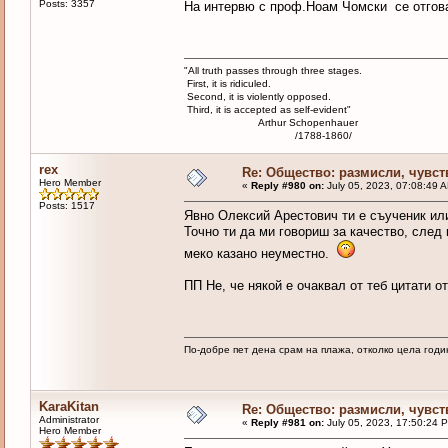
Posts: 3357
На интервю с проф.Ноам Чомски се отгов
"All truth passes through three stages.
First, it is ridiculed.
Second, it is violently opposed.
Third, it is accepted as self-evident"
Arthur Schopenhauer
/1788-1860/
rex
Re: Общество: размисли, чувст
Hero Member
«
Reply #980 on:
July 05, 2023, 07:08:49 
Posts: 1517
Явно Олексий Арестович ти е съученик или
Точно ти да ми говориш за качество, след 
меко казано неуместно.
ПП Не, че някой е очаквал от теб цитати о
По-добре пет дена срам на плажа, отколко цела годи
KaraKitan
Re: Общество: размисли, чувст
Administrator
«
Reply #981 on:
July 05, 2023, 17:50:24 
Hero Member