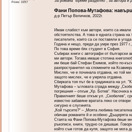
За романа "Време разделно", за автора и 
Posts: 3357
Фани Попова-Мутафова: навършв
д-р Петър Величков, 2022г.
Имам слабост към автори, които са имали 
обстоятелства. А това е едната страна на 
писателите, които са се поставяли в угода
Година и нещо, преди да умре през 1977 г
По това време бях студент в София.
Събирах книги с автографи от български ав
ми автори. Тогава имаше стотина книголюб
им беше бай Стефан Екимов, който по-късн
разпространител на спомените на Ксавиер
Мислех, че е починала отдавна, но той ми 
защото мислех, че е умряла отдавна.
Сбирката тоя път бе в градинката на ул. "
Мутафова – ъгловата сграда между „Скобел
погрешния – откъм „Хр. Ботев“. Насочиха 
Правилният беше откъм ул. „Скобелев“, сре
известно забавяне вратата леко се отвори
сигурно е слугинята.
„Кой търсите?“ – „Моята любима писателк
обичам романите й и особено „Дъщерята на
Стаята на Фани Попова-Мутафова беше мно
ръкописи, книги, трудно се дишаше. Говори
който съм готов да купя, защото не мога д