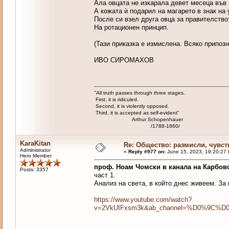
Ала овцата не изкарала девет месеца във 
А кожата ѝ подарил на магарето в знак на
После си взел друга овца за правителство
На ротационен принцип.
(Тази приказка е измислена. Всяко припоз
ИВО СИРОМАХОВ
"All truth passes through three stages.
First, it is ridiculed.
Second, it is violently opposed.
Third, it is accepted as self-evident"
Arthur Schopenhauer
/1788-1860/
KaraKitan
Re: Общество: размисли, чувст
Administrator
«
Reply #977 on:
June 15, 2023, 19:20:27
Hero Member
проф. Ноам Чомски в канала на Карбов
Posts: 3357
част 1.
Анализ на света, в който днес живеем. За 
https://www.youtube.com/watch?
v=2VkUIFxsm3k&ab_channel=%D0%