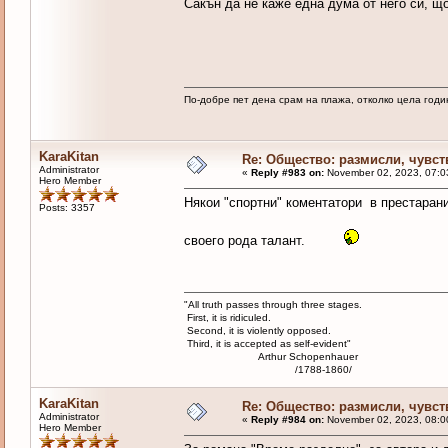
Сакън да не каже една дума от него си, 
По-добре пет дена срам на плажа, отколко цела годи
KaraKitan
Re: Общество: размисли, чувст
Administrator
«
Reply #983 on:
November 02, 2023, 07:0
Hero Member
Някои "спортни" коментатори в престарани
Posts: 3357
своего рода талант.
"All truth passes through three stages.
First, it is ridiculed.
Second, it is violently opposed.
Third, it is accepted as self-evident"
Arthur Schopenhauer
/1788-1860/
KaraKitan
Re: Общество: размисли, чувст
Administrator
«
Reply #984 on:
November 02, 2023, 08:0
Hero Member