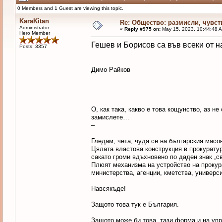
0 Members and 1 Guest are viewing this topic.
KaraKitan
Re: Общество: размисли, чувст
Administrator
«
Reply #975 on:
May 15, 2023, 10:44:48 
Hero Member
Гешев и Борисов са във всеки от н
Posts: 3357
Димо Райков
О, как така, какво е това кощунство, аз н
замислете…
–
Гледам, чета, чудя се на българския мас
Цялата властова конструкция в прокуратура
сакато громи вдъхновено по даден знак „с
Плюят механизма на устройство на прокура
министерства, агенции, кметства, универс
Навсякъде!
Защото това тук е България.
Защото може би това, тази форма и на упр