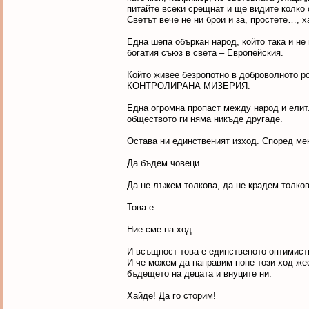
питайте всеки срещнат и ще видите колко
Светът вече не ни брои и за, простете…, 
Една шепа объркан народ, който така и не
богатия съюз в света – Европейския.
Който живее безропотно в доброволното ро
КОНТРОЛИРАНА МИЗЕРИЯ.
Една огромна пропаст между народ и елит.
обществото ги няма никъде другаде.
Остава ни единственият изход. Според мен
Да бъдем човеци.
Да не лъжем толкова, да не крадем толко
Това е.
Ние сме на ход.
И всъщност това е единственото оптимист
И че можем да направим поне този ход-жес
бъдещето на децата и внуците ни.
Хайде! Да го сторим!