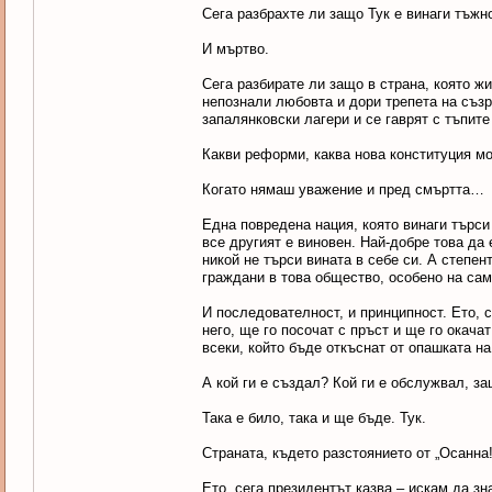
Сега разбрахте ли защо Тук е винаги тъжн
И мъртво.
Сега разбирате ли защо в страна, която ж
непознали любовта и дори трепета на съзр
запалянковски лагери и се гаврят с тъпи
Какви реформи, каква нова конституция м
Когато нямаш уважение и пред смъртта…
Една повредена нация, която винаги търси
все другият е виновен. Най-добре това да 
никой не търси вината в себе си. А степе
граждани в това общество, особено на са
И последователност, и принципност. Ето, 
него, ще го посочат с пръст и ще го окача
всеки, който бъде откъснат от опашката на
А кой ги е създал? Кой ги е обслужвал, з
Така е било, така и ще бъде. Тук.
Страната, където разстоянието от „Осанна!
Ето, сега президентът казва – искам да з