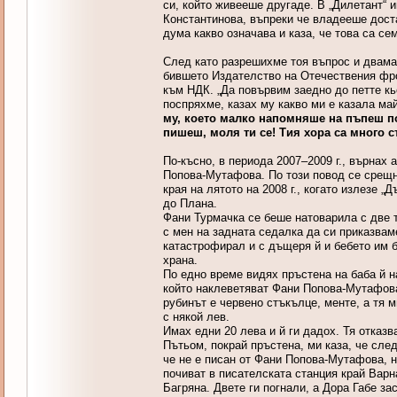
си, който живееше другаде. В „Дилетант“ 
Константинова, въпреки че владееше доста
дума какво означава и каза, че това са с
След като разрешихме тоя въпрос и двамат
бившето Издателство на Отечествения фрон
към НДК. „Да повървим заедно до петте к
поспряхме, казах му какво ми е казала май
му, което малко напомняше на пъпеш по
пишеш, моля ти се! Тия хора са много с
По-късно, в периода 2007–2009 г., върнах 
Попова-Мутафова. По този повод се срещн
края на лятото на 2008 г., когато излезе 
до Плана.
Фани Турмачка се беше натоварила с две то
с мен на задната седалка да си приказваме
катастрофирал и с дъщеря й и бебето им б
храна.
По едно време видях пръстена на баба й н
който наклеветяват Фани Попова-Мутафова 
рубинът е червено стъкълце, менте, а тя 
с някой лев.
Имах едни 20 лева и й ги дадох. Тя отказв
Пътьом, покрай пръстена, ми каза, че след
че не е писан от Фани Попова-Мутафова, н
почиват в писателската станция край Варн
Багряна. Двете ги погнали, а Дора Габе з