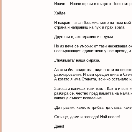
Иначе… Иначе ще си е същото. Тоест мър
Хайде!
И накрая – зная безсмислието на този мой 
страна и направиш на пух и прах врага.
Друго си е, ако мразиш и с думи.
Но аз вече се уморих от тази несекваща о
несвършващия единствено у нас преход и е
„Любимата“ наша омраза.
Аз съм бил свидетел, видял съм за своите
разочарования. И съм срещал винаги Стена
А когато я има Стената, всичко останало 
Затова и написах този текст. Както и всич
разбира се, честно пред паметта на мама 
капчица съвест поколение.
„Да правим, каквото трябва, да става, какв
Слънце, дами и господа! Най-после!
Дано!