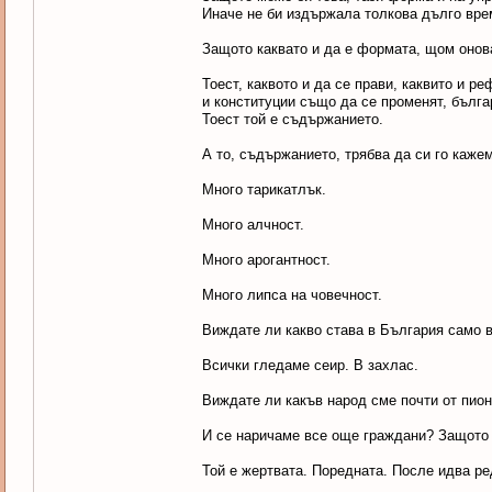
Иначе не би издържала толкова дълго вре
Защото каквато и да е формата, щом онов
Тоест, каквото и да се прави, каквито и р
и конституции също да се променят, бълга
Тоест той е съдържанието.
А то, съдържанието, трябва да си го каже
Много тарикатлък.
Много алчност.
Много арогантност.
Много липса на човечност.
Виждате ли какво става в България само 
Всички гледаме сеир. В захлас.
Виждате ли какъв народ сме почти от пион
И се наричаме все още граждани? Защото 
Той е жертвата. Поредната. После идва р