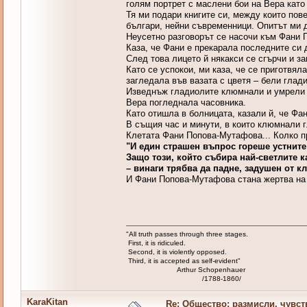
голям портрет с маслени бои на Вера като
Тя ми подари книгите си, между които пове
българи, нейни съвременници. Опитът ми д
Неусетно разговорът се насочи към Фани П
Каза, че Фани е прекарала последните си 
След това лицето й някакси се сгърчи и за
Като се успокои, ми каза, че се приготвял
загледала във вазата с цветя – бели глади
Изведнъж гладиолите клюмнали и умрели 
Вера погледнала часовника.
Като отишла в болницата, казали й, че Ф
В същия час и минути, в които клюмнали 
Клетата Фани Попова-Мутафова... Колко пр
"И един страшен въпрос гореше устните
Защо този, който събира най-светлите к
– винаги трябва да падне, задушен от кл
И Фани Попова-Мутафова стана жертва на 
"All truth passes through three stages.
First, it is ridiculed.
Second, it is violently opposed.
Third, it is accepted as self-evident"
Arthur Schopenhauer
/1788-1860/
KaraKitan
Re: Общество: размисли, чувст