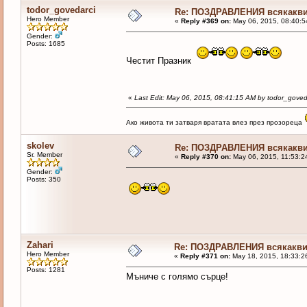
todor_govedarci
Re: ПОЗДРАВЛЕНИЯ всякакв
Hero Member
«
Reply #369 on:
May 06, 2015, 08:40:5
Gender:
Posts: 1685
Честит Празник
«
Last Edit: May 06, 2015, 08:41:15 AM by todor_goved
Ако живота ти затваря вратата влез през прозореца
skolev
Re: ПОЗДРАВЛЕНИЯ всякакв
Sr. Member
«
Reply #370 on:
May 06, 2015, 11:53:2
Gender:
Posts: 350
Zahari
Re: ПОЗДРАВЛЕНИЯ всякакв
Hero Member
«
Reply #371 on:
May 18, 2015, 18:33:2
Posts: 1281
Мъниче с голямо сърце!