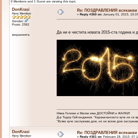
0 Members and 1 Guest are viewing this topic.
DonKrasi
Re: ПОЗДРАВЛЕНИЯ всякакви
Hero Member
«
Reply #360 on:
January 01, 2015, 10:3
Gender:
Posts: 2582
Да ни е честита новата 2015-ста година и
мераклията
Няма Големи и Малки има ДОСТОЙНИ и ЖАЛКИ!
Д-р Тодор Гайтанджиев: "Каракачанското куче не се 
"Всяко куче заслужава дом, но не всеки дом заслужава 
DonKrasi
Re: ПОЗДРАВЛЕНИЯ всякакви
Hero Member
«
Reply #361 on:
February 28, 2015, 07: