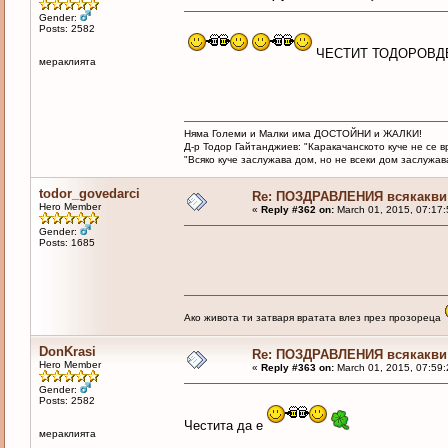
Gender:
Posts: 2582
ЧЕСТИТ ТОДОРОВДЕ
мераклията
Няма Големи и Малки има ДОСТОЙНИ и ЖАЛКИ!
Д-р Тодор Гайтанджиев: "Каракачанското куче не се 
"Всяко куче заслужава дом, но не всеки дом заслужава 
todor_govedarci
Re: ПОЗДРАВЛЕНИЯ всякакви
Hero Member
«
Reply #362 on:
March 01, 2015, 07:17:
Gender:
Posts: 1685
Ако живота ти затваря вратата влез през прозореца
DonKrasi
Re: ПОЗДРАВЛЕНИЯ всякакви
Hero Member
«
Reply #363 on:
March 01, 2015, 07:59:
Gender:
Posts: 2582
Честита да е
мераклията