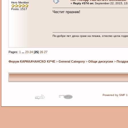
Hero Member
«
Reply #374 on:
September 22, 2015, 13
Posts: 1517
Честит празник!
По-добре пет дена срам на плажа, отколко цела годи
Pages:
1
...
23
24
[
25
]
26
27
Форум КАРАКАЧАНСКО КУЧЕ
>
General Category
>
Общи дискусии
>
Поздра
Powered by SMF 1