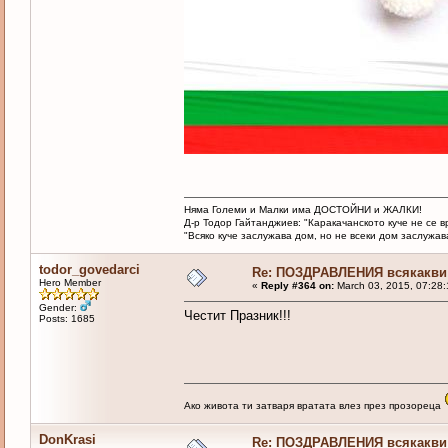
Няма Големи и Малки има ДОСТОЙНИ и ЖАЛКИ!
Д-р Тодор Гайтанджиев: "Каракачанското куче не се 
"Всяко куче заслужава дом, но не всеки дом заслужава 
todor_govedarci
Re: ПОЗДРАВЛЕНИЯ всякакви
Hero Member
«
Reply #364 on:
March 03, 2015, 07:28:
Gender:
Честит Празник!!!
Posts: 1685
Ако живота ти затваря вратата влез през прозореца
DonKrasi
Re: ПОЗДРАВЛЕНИЯ всякакви