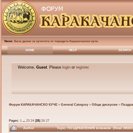
News
:
База данни за кучетата от породата Каракачанско куче.
HOME
HELP
SEARCH
Welcome,
Guest
. Please
login
or
register
.
Форум КАРАКАЧАНСКО КУЧЕ
>
General Category
>
Общи дискусии
>
Поздра
Pages:
1
...
23
24
[
25
]
26
27
Author
Topic: ПОЗДРАВЛЕНИЯ всякакви (Read 385833