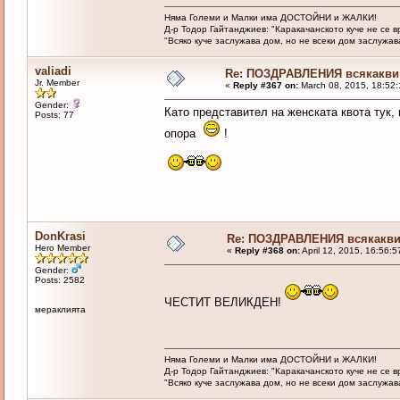
Няма Големи и Малки има ДОСТОЙНИ и ЖАЛКИ!
Д-р Тодор Гайтанджиев: "Каракачанското куче не се 
"Всяко куче заслужава дом, но не всеки дом заслужава 
valiadi
Re: ПОЗДРАВЛЕНИЯ всякакви
Jr. Member
«
Reply #367 on:
March 08, 2015, 18:52
Gender:
Като представител на женската квота тук,
Posts: 77
опора
!
DonKrasi
Re: ПОЗДРАВЛЕНИЯ всякакв
Hero Member
«
Reply #368 on:
April 12, 2015, 16:56:
Gender:
Posts: 2582
ЧЕСТИТ ВЕЛИКДЕН!
мераклията
Няма Големи и Малки има ДОСТОЙНИ и ЖАЛКИ!
Д-р Тодор Гайтанджиев: "Каракачанското куче не се 
"Всяко куче заслужава дом, но не всеки дом заслужава 