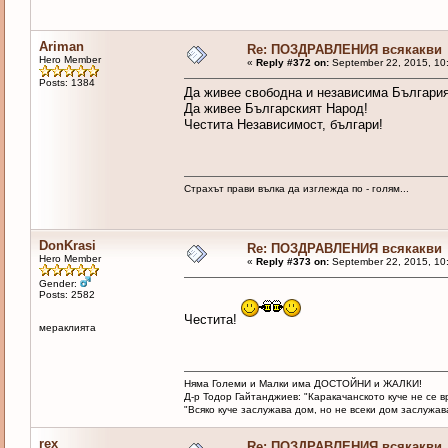
Ariman
Re: ПОЗДРАВЛЕНИЯ всякакви
Hero Member
«
Reply #372 on:
September 22, 2015, 10
Posts: 1384
Да живее свободна и независима България
Да живее Българският Народ!
Честита Независимост, българи!
Страхът прави вълка да изглежда по - голям...
DonKrasi
Re: ПОЗДРАВЛЕНИЯ всякакви
Hero Member
«
Reply #373 on:
September 22, 2015, 10
Gender:
Posts: 2582
Честита!
мераклията
Няма Големи и Малки има ДОСТОЙНИ и ЖАЛКИ!
Д-р Тодор Гайтанджиев: "Каракачанското куче не се 
"Всяко куче заслужава дом, но не всеки дом заслужава 
rex
Re: ПОЗДРАВЛЕНИЯ всякакви