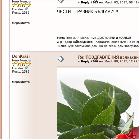
Hero Member
«
Reply #365 on:
March 03, 2015, 08:42:
Gender:
ЧЕСТИТ ПРАЗНИК БЪЛГАРИ!!!!
Posts: 2582
мераклията
Няма Големи и Малки има ДОСТОЙНИ и ЖАЛКИ!
Д-р Тодор Гайтанджиев: "Каракачанското куче не се 
"Всяко куче заслужава дом, но не всеки дом заслужава 
DonKrasi
Re: ПОЗДРАВЛЕНИЯ всякакви
Hero Member
«
Reply #366 on:
March 08, 2015, 12:22
Gender:
Posts: 2582
мераклията