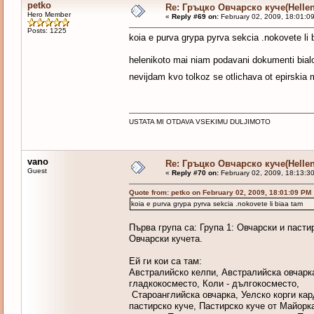
petko
Re: Гръцко Овчарско куче(Helle
Hero Member
«
Reply #69 on:
February 02, 2009, 18:01:0
Posts: 1225
koia e purva grypa pyrva sekcia .nokovete li 
helenikoto mai niam podavani dokumenti bialo
nevijdam kvo tolkoz se otlichava ot epirskia
USTATA MI OTDAVA VSEKIMU DULJIMOTO
vano
Re: Гръцко Овчарско куче(Helle
Guest
«
Reply #70 on:
February 02, 2009, 18:13:3
Quote from: petko on February 02, 2009, 18:01:09 PM
koia e purva grypa pyrva sekcia .nokovete li biaa tam
Първа група са: Група 1: Овчарски и пасти
Овчарски кучета.
Ей ги кои са там:
Австралийско келпи, Австралийска овчарка
гладкокосместо, Коли - дългокосместо,
Староанглийска овчарка, Уелско корги кар
пастирско куче, Пастирско куче от Майорк