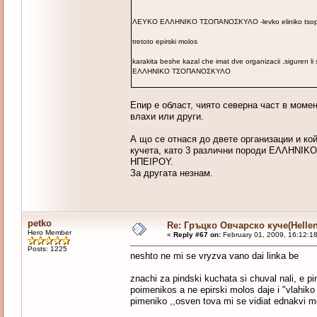
ΛΕΥΚΟ ΕΛΛΗΝΙΚΟ ΤΣΟΠΑΝΟΣΚΥΛΟ -levko eliniko tsopan
tretoto epirski molos
karakita beshe kazal che imat dve organizacii ,sigure
ΕΛΛΗΝΙΚΟ ΤΣΟΠΑΝΟΣΚΥΛΟ
Епир е област, чиято северна част в моме
влахи или други.
А що се отнася до двете организации и кой
кучета, като 3 различни породи ΕΛΛΗ
ΗΠΕΙΡΟΥ.
За другата незнам.
petko
Re: Гръцко Овчарско куче(Helle
Hero Member
«
Reply #67 on:
February 01, 2009, 16:12:1
Posts: 1225
neshto ne mi se vryzva vano dai linka be
znachi za pindski kuchata si chuval nali, e pi
poimenikos a ne epirski molos daje i "vlahiko
pimeniko ,,osven tova mi se vidiat ednakvi m