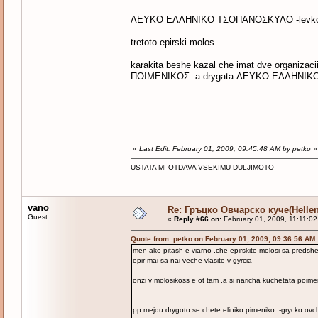
ΛΕΥΚΟ ΕΛΛΗΝΙΚΟ ΤΣΟΠΑΝΟΣΚΥΛΟ -levko elin
tretoto epirski molos
karakita beshe kazal che imat dve organizaci
ΠΟΙΜΕΝΙΚΟΣ a drygata ΛΕΥΚΟ ΕΛΛΗΝΙ
«
Last Edit: February 01, 2009, 09:45:48 AM by petko
»
USTATA MI OTDAVA VSEKIMU DULJIMOTO
vano
Re: Гръцко Овчарско куче(Helle
Guest
«
Reply #66 on:
February 01, 2009, 11:11:02
Quote from: petko on February 01, 2009, 09:36:56 AM
men ako pitash e viarno ,che epirskite molosi sa predshest
epir mai sa nai veche vlasite v gyrcia
onzi v molosikoss e ot tam ,a si naricha kuchetata poimen
pp mejdu drygoto se chete eliniko pimeniko -grycko ovc