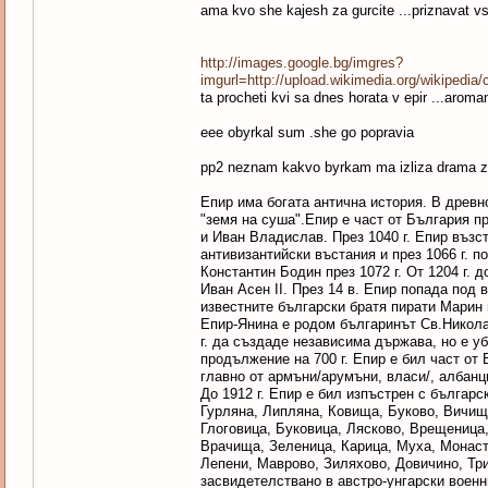
ama kvo she kajesh za gurcite ...priznavat v
http://images.google.bg/imgres?
imgurl=http://upload.wikimedia.org/w
ta procheti kvi sa dnes horata v epir ...aroman
eee obyrkal sum .she go popravia
pp2 neznam kakvo byrkam ma izliza drama za
Епир има богата антична история. В древн
"земя на суша".Епир е част от България п
и Иван Владислав. През 1040 г. Епир възс
антивизантийски въстания и през 1066 г. п
Константин Бодин през 1072 г. От 1204 г. 
Иван Асен II. През 14 в. Епир попада под 
известните български братя пирати Марин 
Епир-Янина е родом българинът Св.Никола
г. да създаде независима държава, но е уби
продължение на 700 г. Епир е бил част от
главно от армъни/арумъни, власи/, албанц
До 1912 г. Епир е бил изпъстрен с българс
Гурляна, Липляна, Ковища, Буково, Вичищ
Глоговица, Буковица, Лясково, Врещеница
Врачища, Зеленица, Карица, Муха, Монаст
Лепени, Маврово, Зиляхово, Довичино, Тр
засвидетелствано в австро-унгарски военн