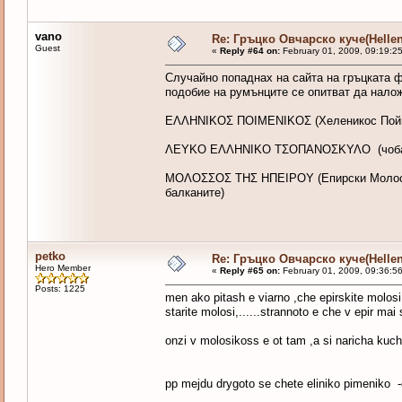
vano
Re: Гръцко Овчарско куче(Helle
Guest
«
Reply #64 on:
February 01, 2009, 09:19:2
Случайно попаднах на сайта на гръцката ф
подобие на румънците се опитват да нало
ΕΛΛΗΝΙΚΟΣ ΠΟΙΜΕΝΙΚΟΣ (Хеленикос Пой
ΛΕΥΚΟ ΕΛΛΗΝΙΚΟ ΤΣΟΠΑΝΟΣΚΥΛΟ (чобанско
ΜΟΛΟΣΣΟΣ ΤΗΣ ΗΠΕΙΡΟΥ (Епирски Молос - 
балканите)
petko
Re: Гръцко Овчарско куче(Helle
Hero Member
«
Reply #65 on:
February 01, 2009, 09:36:5
Posts: 1225
men ako pitash e viarno ,che epirskite molosi
starite molosi,......strannoto e che v epir mai
onzi v molosikoss e ot tam ,a si naricha kuch
pp mejdu drygoto se chete eliniko pimeniko 