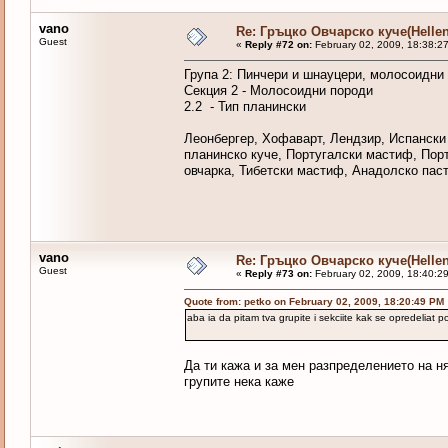
vano
Re: Гръцко Овчарско куче(Helle
Guest
«
Reply #72 on:
February 02, 2009, 18:38:2
Група 2: Пинчери и шнауцери, молосоидни 
Секция 2 - Молосоидни породи
2.2 - Тип планински
Леонбергер, Хофаварт, Лендзир, Испанск
планинско куче, Португалски мастиф, Порт
овчарка, Тибетски мастиф, Анадолско паст
vano
Re: Гръцко Овчарско куче(Helle
Guest
«
Reply #73 on:
February 02, 2009, 18:40:2
Quote from: petko on February 02, 2009, 18:20:49 PM
aba ia da pitam tva grupite i sekciite kak se opredeliat 
Да ти кажа и за мен разпределението на ня
групите нека каже