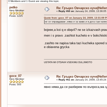
0 Members and 1 Guest are viewing this topic.
petko
Re: Гръцко Овчарско куче(Helle
Hero Member
«
Reply #60 on:
January 24, 2009, 13:36:05
Posts: 1225
Quote from: goce_07 on January 24, 2009, 13:31:09 
не се оправдавам ,няма и за какво.и в дога съм нап
bojeee,a koi q e obqvil? ne se izkazvash pravi
men i s pravo .zashtot kucheto e v bokchiiski
.zashto ne napisa taka tazi kucheka spored s
e obiavena grycka
USTATA MI OTDAVA VSEKIMU DULJIMOTO
goce_07
Re: Гръцко Овчарско куче(Helle
Hero Member
«
Reply #61 on:
January 24, 2009, 13:45:24
Posts: 505
явно няма да се разберем по въпроса,ма з