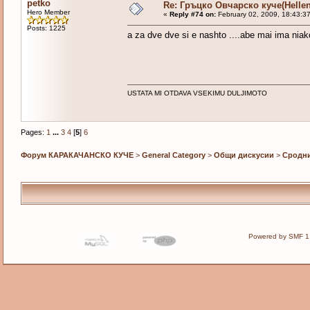
petko
Re: Гръцко Овчарско куче(Helle
Hero Member
«
Reply #74 on:
February 02, 2009, 18:43:3
Posts: 1225
a za dve dve si e nashto ....abe mai ima niak
USTATA MI OTDAVA VSEKIMU DULJIMOTO
Pages:
1
...
3
4
[
5
]
6
Форум КАРАКАЧАНСКО КУЧЕ
>
General Category
>
Общи дискусии
>
Сродн
Powered by SMF 1