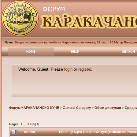
News
:
Втора национална изложба на Каракачански кучета, 31 март 2024г. гр.Пловди
HOME
HELP
SEARCH
Welcome,
Guest
. Please
login
or
register
.
Форум КАРАКАЧАНСКО КУЧЕ
>
General Category
>
Общи дискусии
>
Сродн
Pages:
1
...
3
4
[
5
]
6
Author
Topic: Гръцко Овчарско куче(Hellenikos Poime