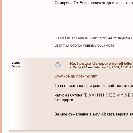
Самарина.От Епир произхожда и известна
«
Last Edit: February 01, 2009, 17:00:44 PM by petko
»
USTATA MI OTDAVA VSEKIMU DULJIMOTO
vano
Re: Гръцко Овчарско куче(Helle
Guest
«
Reply #68 on:
February 01, 2009, 18:41:2
www.koe.gr/indexmy.htm
Това е линка на официалния сайт на гръц
натисни бутона "Ε Λ Λ Η Ν Ι Κ Ε Σ Φ Υ Λ Ε 
стандарти.
За мое съжаление в английската версия за 