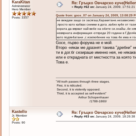
KaraKitan
Re: Гръцко Овчарско куче(Helle
Administrator
«
Reply #62 on:
January 24, 2009, 17:51:21
Hero Member
Quote from: goce_07 on January 24, 2009, 13:08:29 
Posts: 3357
не виждам защо се засягаш,Каракитане.независимо к
.просто като ка4вах снимки в дога ,ка4их ку4е от та
хората да вярват най-ве4е на о4ите си.знайш ,4е н
невярната информация -отпреди 20 години в Г.Дел4ев
като подпе4атани ,с изклю4ение на това 4е има и г
Goce, първо форума не е мой.
Второ -някак ме дразнят такива "дребни" н
ти в дог.бг сезираше именно нея, не някак
или е открадната от местността за която т
Това е.
"All truth passes through three stages.
First, it is ridiculed.
Second, it is violently opposed.
Third, it is accepted as self-evident"
Arthur Schopenhauer
/1788-1860/
Kastello
Re: Гръцко Овчарско куче(Helle
Jr. Member
«
Reply #63 on:
January 24, 2009, 18:26:38
Posts: 90