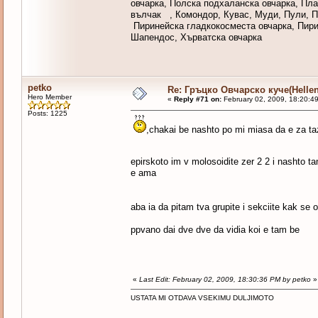
овчарка, Полска подхаланска овчарка, Пл
вълчак , Комондор, Кувас, Муди, Пули, 
Пиринейска гладкокосместа овчарка, Пири
Шапендос, Хърватска овчарка
petko
Re: Гръцко Овчарско куче(Helle
Hero Member
«
Reply #71 on:
February 02, 2009, 18:20:4
Posts: 1225
,chakai be nashto po mi miasa da e za ta
epirskoto im v molosoidite zer 2 2 i nashto 
e ama
aba ia da pitam tva grupite i sekciite kak se 
ppvano dai dve dve da vidia koi e tam be
«
Last Edit: February 02, 2009, 18:30:36 PM by petko
»
USTATA MI OTDAVA VSEKIMU DULJIMOTO