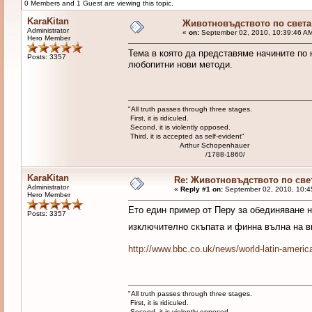
0 Members and 1 Guest are viewing this topic.
KaraKitan
Животновъдството по света
Administrator
«
on:
September 02, 2010, 10:39:46 A
Hero Member
Тема в която да представяме начините по 
Posts: 3357
любопитни нови методи.
"All truth passes through three stages.
First, it is ridiculed.
Second, it is violently opposed.
Third, it is accepted as self-evident"
Arthur Schopenhauer
/1788-1860/
KaraKitan
Re: Животновъдството по све
Administrator
«
Reply #1 on:
September 02, 2010, 10:4
Hero Member
Ето един пример от Перу за обединяване н
Posts: 3357
изключително скъпата и финна вълна на ви
http://www.bbc.co.uk/news/world-latin-ameri
"All truth passes through three stages.
First, it is ridiculed.
Second, it is violently opposed.