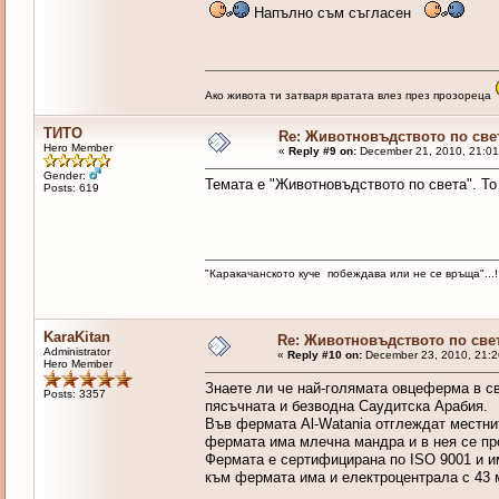
Напълно съм съгласен
Ако живота ти затваря вратата влез през прозореца
ТИТО
Re: Животновъдството по све
Hero Member
«
Reply #9 on:
December 21, 2010, 21:01
Gender:
Темата е "Животновъдството по света". То 
Posts: 619
"Каракачанското куче побеждава или не се връща"...!
KaraKitan
Re: Животновъдството по све
Administrator
«
Reply #10 on:
December 23, 2010, 21:2
Hero Member
Знаете ли че най-голямата овцеферма в све
Posts: 3357
пясъчната и безводна Саудитска Арабия.
Във фермата Al-Watania отглеждат местните
фермата има млечна мандра и в нея се про
Фермата е сертифицирана по ISO 9001 и и
към фермата има и електроцентрала с 43 