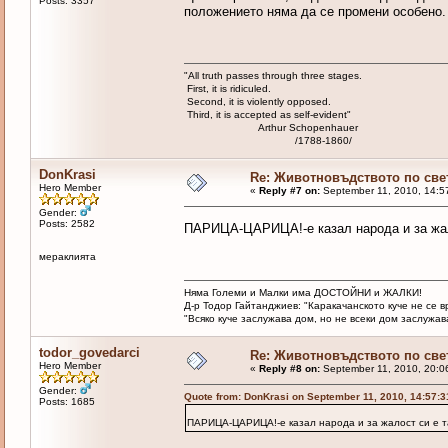
Posts: 3357
положението няма да се промени особено.
"All truth passes through three stages.
First, it is ridiculed.
Second, it is violently opposed.
Third, it is accepted as self-evident"
Arthur Schopenhauer
/1788-1860/
DonKrasi
Re: Животновъдството по све
Hero Member
«
Reply #7 on:
September 11, 2010, 14:5
Gender:
Posts: 2582
ПАРИЦА-ЦАРИЦА!-е казал народа и за жал
мераклията
Няма Големи и Малки има ДОСТОЙНИ и ЖАЛКИ!
Д-р Тодор Гайтанджиев: "Каракачанското куче не се 
"Всяко куче заслужава дом, но не всеки дом заслужава 
todor_govedarci
Re: Животновъдството по све
Hero Member
«
Reply #8 on:
September 11, 2010, 20:0
Gender:
Quote from: DonKrasi on September 11, 2010, 14:57:
Posts: 1685
ПАРИЦА-ЦАРИЦА!-е казал народа и за жалост си е 