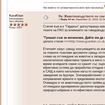
Ако живота ти затваря вратата влез през прозореца
KaraKitan
Re: Животновъдството по све
Administrator
«
Reply #4 on:
September 11, 2010, 11:5
Hero Member
Статия във в-к "Гардиън" дискутираща нов
Posts: 3357
тезите на FAO за влиянието на говедовъдс
"Грешал съм за веганизма. Дайте им да 
цялата статия >>>
http://www.guardian.co.u
Етичният казус срещу консумацията на жи
за ловките лъжливи аргументи срещу отгл
схема на отглеждане на животни в западн
изключително ефективно тревата в месо с
време всеядните свине се хранят със зърн
ефективно успява да преработва отпадни п
в САЩ в които натъпкани нагъсто хиляди г
заведения за бургери. Злепреработеният о
изпражнения вреките и предизвиква еколо
Очевидно е че животновъдството трябва д
отглеждаха едновремнно различни видове ж
природосъобразни и по-ефективно използва