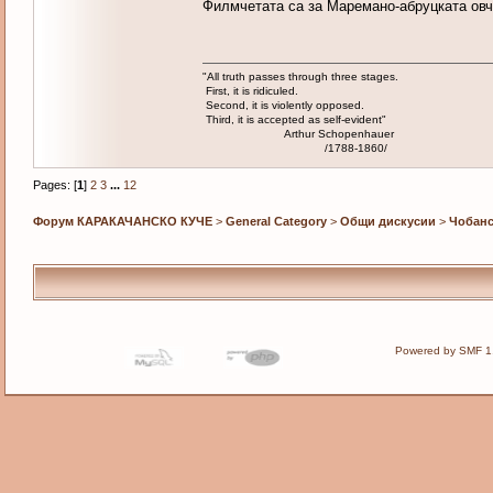
Филмчетата са за Маремано-абруцката овча
"All truth passes through three stages.
First, it is ridiculed.
Second, it is violently opposed.
Third, it is accepted as self-evident"
Arthur Schopenhauer
/1788-1860/
Pages: [
1
]
2
3
...
12
Форум КАРАКАЧАНСКО КУЧЕ
>
General Category
>
Общи дискусии
>
Чобанс
Powered by SMF 1