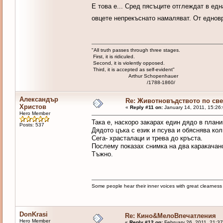
Е това е... Сред пясъците отглеждат в ед
овцете непрекъснато намаляват. От еднов
"All truth passes through three stages.
First, it is ridiculed.
Second, it is violently opposed.
Third, it is accepted as self-evident"
Arthur Schopenhauer
/1788-1860/
Александър
Re: Животновъдството по све
Христов
«
Reply #11 on:
January 14, 2011, 15:26
Hero Member
Така е, наскоро закарах един дядо в план
Posts: 537
Дядото цъка с език и псува и обяснява ко
Сега- храсталаци и трева до кръста.
Послему показах снимка на два каракачанс
Тъжно.
Some people hear their inner voices with great clearnes
DonKrasi
Re: Кино&МелоВпечатления
Hero Member
«
Reply #12 on:
February 26, 2011, 21:3