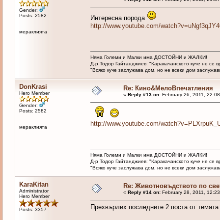
Gender:
Posts: 2582
Интересна порода
http://www.youtube.com/watch?v=uNgf3qJY
мераклията
Няма Големи и Малки има ДОСТОЙНИ и ЖАЛКИ!
Д-р Тодор Гайтанджиев: "Каракачанското куче не се 
"Всяко куче заслужава дом, но не всеки дом заслужава 
DonKrasi
Re: Кино&МелоВпечатления
Hero Member
«
Reply #13 on:
February 26, 2011, 22:0
Gender:
Posts: 2582
http://www.youtube.com/watch?v=PLXrpuK_
мераклията
Няма Големи и Малки има ДОСТОЙНИ и ЖАЛКИ!
Д-р Тодор Гайтанджиев: "Каракачанското куче не се 
"Всяко куче заслужава дом, но не всеки дом заслужава 
KaraKitan
Re: Животновъдството по све
Administrator
«
Reply #14 on:
February 28, 2011, 12:2
Hero Member
Прехвърлих последните 2 поста от темата
Posts: 3357