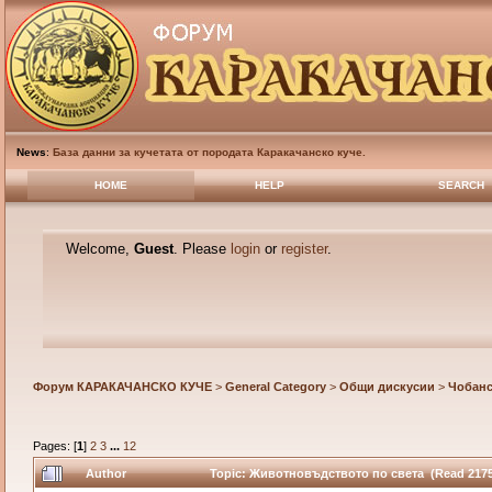
News
:
База данни за кучетата от породата Каракачанско куче.
HOME
HELP
SEARCH
Welcome,
Guest
. Please
login
or
register
.
Форум КАРАКАЧАНСКО КУЧЕ
>
General Category
>
Общи дискусии
>
Чобанс
Pages: [
1
]
2
3
...
12
Author
Topic: Животновъдството по света (Read 2175