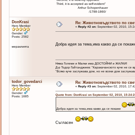
Third, it is accepted as self-evident"
Arthur Schopenhauer
/1788-1860/
DonKrasi
Re: Животновъдството по све
Hero Member
«
Reply #2 on:
September 02, 2010, 15:2
Gender:
Posts: 2582
Добра идея за тема,има какво да се пока
мераклията
Няма Големи и Малки има ДОСТОЙНИ и ЖАЛКИ!
Д-р Тодор Гайтанджиев: "Каракачанското куче не се 
"Всяко куче заслужава дом, но не всеки дом заслужава 
todor_govedarci
Re: Животновъдството по све
Hero Member
«
Reply #3 on:
September 02, 2010, 17:4
Gender:
Quote from: DonKrasi on September 02, 2010, 15:24:
Posts: 1685
Добра идея за тема,има какво да се покаже
Съгласен