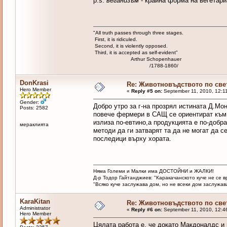
p.s.
веганизъм
- крайна форма на вегетари
"All truth passes through three stages.
First, it is ridiculed.
Second, it is violently opposed.
Third, it is accepted as self-evident"
Arthur Schopenhauer
/1788-1860/
DonKrasi
Re: Животновъдството по све
Hero Member
«
Reply #5 on:
September 11, 2010, 12:1
Gender:
Добро утро за г-на прозрял истината Д.Мо
Posts: 2582
повече фермери в САЩ се ориентират към 
излиза по-евтино,а продукцията е по-добр
мераклията
методи да ги затварят та да не могат да с
последици върху хората.
Няма Големи и Малки има ДОСТОЙНИ и ЖАЛКИ!
Д-р Тодор Гайтанджиев: "Каракачанското куче не се 
"Всяко куче заслужава дом, но не всеки дом заслужава 
KaraKitan
Re: Животновъдството по све
Administrator
«
Reply #6 on:
September 11, 2010, 12:4
Hero Member
Цялата работа е, че докато Макдоналдс и