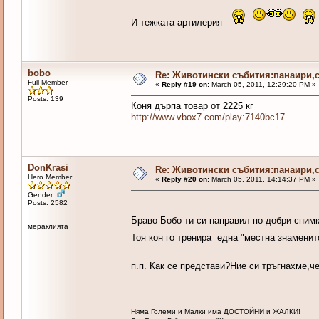
И тежката артилерия
bobo
Re: Животински събития:панаири,с
Full Member
«
Reply #19 on:
March 05, 2011, 12:29:20 PM »
Posts: 139
Коня дърпа товар от 2225 кг
http://www.vbox7.com/play:7140bc17
DonKrasi
Re: Животински събития:панаири,с
Hero Member
«
Reply #20 on:
March 05, 2011, 14:14:37 PM »
Gender:
Posts: 2582
Браво Бобо ти си направил по-добри сним
мераклията
Тоя кон го тренира една "местна знаменит
п.п. Как се представи?Ние си тръгнахме,ч
Няма Големи и Малки има ДОСТОЙНИ и ЖАЛКИ!