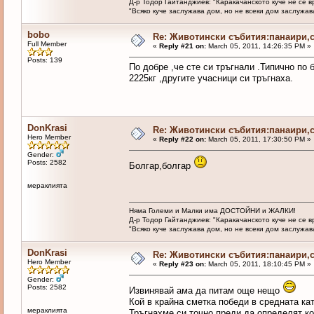
Д-р Тодор Гайтанджиев: "Каракачанското куче не се 
"Всяко куче заслужава дом, но не всеки дом заслужава 
bobo
Re: Животински събития:панаири,с
Full Member
«
Reply #21 on:
March 05, 2011, 14:26:35 PM »
Posts: 139
По добре ,че сте си тръгнали .Типично по
2225кг ,другите учасници си тръгнаха.
DonKrasi
Re: Животински събития:панаири,с
Hero Member
«
Reply #22 on:
March 05, 2011, 17:30:50 PM »
Gender:
Posts: 2582
Болгар,болгар
мераклията
Няма Големи и Малки има ДОСТОЙНИ и ЖАЛКИ!
Д-р Тодор Гайтанджиев: "Каракачанското куче не се 
"Всяко куче заслужава дом, но не всеки дом заслужава 
DonKrasi
Re: Животински събития:панаири,с
Hero Member
«
Reply #23 on:
March 05, 2011, 18:10:45 PM »
Gender:
Posts: 2582
Извинявай ама да питам още нещо
Кой в крайна сметка победи в средната кат
мераклията
Тръгнахме си точно преди да определят к