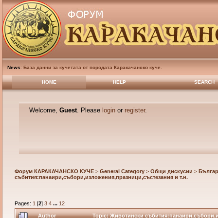
News
:
База данни за кучетата от породата Каракачанско куче.
HOME
HELP
SEARCH
Welcome,
Guest
. Please
login
or
register
.
Форум КАРАКАЧАНСКО КУЧЕ
>
General Category
>
Общи дискусии
>
Българ
събития:панаири,събори,изложения,празници,състезания и т.н.
Pages:
1
[
2
]
3
4
...
12
Author
Topic: Животински събития:панаири,събори,из