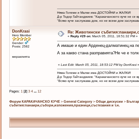
Няма Големи и Малки има ДОСТОЙНИ и ЖАЛКИ!
Д-р Тодор Гайтанджиев: "Каракачанското куче не се 
"Всяко куче заслужава дом, но не всеки дом заслужава 
DonKrasi
Re: Животински събития:панаири,с
Hero Member
«
Reply #29 on:
March 05, 2011, 18:51:32 PM »
Gender:
А имаше и един Арденец-далматинец,на пе
Posts: 2582
А за какво стана разправията?Не че е тол
мераклията
«
Last Edit: March 05, 2011, 18:53:12 PM by DonKrasi
Няма Големи и Малки има ДОСТОЙНИ и ЖАЛКИ!
Д-р Тодор Гайтанджиев: "Каракачанското куче не се 
"Всяко куче заслужава дом, но не всеки дом заслужава 
Pages:
1
[
2
]
3
4
...
12
Форум КАРАКАЧАНСКО КУЧЕ
>
General Category
>
Общи дискусии
>
Българ
събития:панаири,събори,изложения,празници,състезания и т.н.