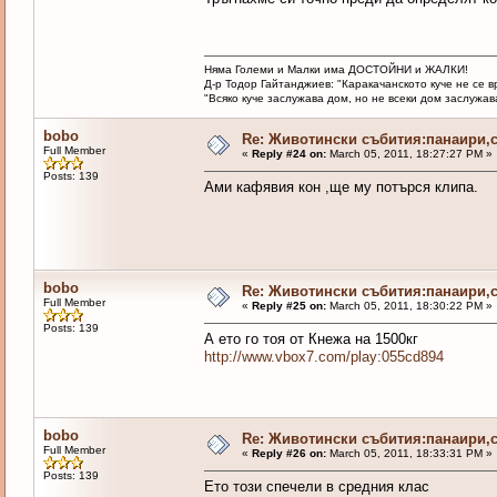
Няма Големи и Малки има ДОСТОЙНИ и ЖАЛКИ!
Д-р Тодор Гайтанджиев: "Каракачанското куче не се 
"Всяко куче заслужава дом, но не всеки дом заслужава 
bobo
Re: Животински събития:панаири,с
Full Member
«
Reply #24 on:
March 05, 2011, 18:27:27 PM »
Posts: 139
Ами кафявия кон ,ще му потърся клипа.
bobo
Re: Животински събития:панаири,с
Full Member
«
Reply #25 on:
March 05, 2011, 18:30:22 PM »
Posts: 139
А ето го тоя от Кнежа на 1500кг
http://www.vbox7.com/play:055cd894
bobo
Re: Животински събития:панаири,с
Full Member
«
Reply #26 on:
March 05, 2011, 18:33:31 PM »
Posts: 139
Ето този спечели в средния клас