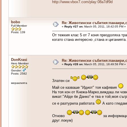
http://www.vbox7.com/play:08a7df9d
bobo
Re: Животински събития:панаири,с
Full Member
«
Reply #27 on:
March 05, 2011, 18:42:05 PM »
Posts: 139
От тежкия клас 5 от 7 коня преодоляха тр
когато стана интересно ,стана и циганията
DonKrasi
Re: Животински събития:панаири,с
Hero Member
«
Reply #28 on:
March 05, 2011, 18:49:58 PM »
Gender:
Posts: 2582
Златен си
мераклията
Май се казваше "Идиот" тоя кафявия
На тоя кон от Кнежа-Марко,виждаш ли чове
викат:"Айде бе Данко"-е тва е той,моя съ
се е разтурила работата
А като гледам
Отново
за информация
друг локум)