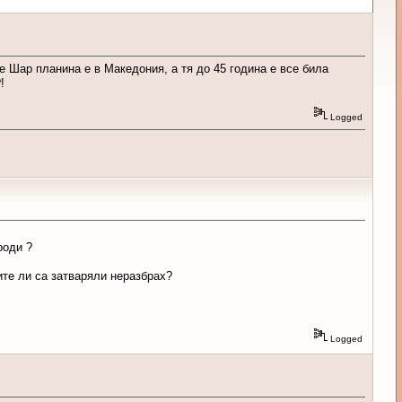
е Шар планина е в Македония, а тя до 45 година е все била
?!
Logged
роди ?
ите ли са затваряли неразбрах?
Logged