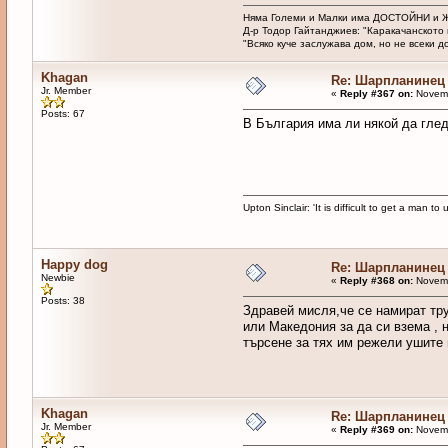
Няма Големи и Малки има ДОСТОЙНИ и 
Д-р Тодор Гайтанджиев: "Каракачанското 
"Всяко куче заслужава дом, но не всеки до
Khagan
Re: Шарпланинец
Jr. Member
«
Reply #367 on:
Novemb
Posts: 67
В България има ли някой да гле
Upton Sinclair: 'It is difficult to get a man
Happy dog
Re: Шарпланинец
Newbie
«
Reply #368 on:
Novemb
Posts: 38
Здравей мисля,че се намират тру
или Македония за да си взема , н
търсене за тях им режели ушите 
Khagan
Re: Шарпланинец
Jr. Member
«
Reply #369 on:
Novemb