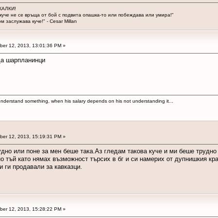
ЖАЛКИ!
куче не се връща от бой с подвита опашка-то или побеждава или умира!"
м заслужава куче!" - Cesar Millan
er 12, 2013, 13:01:36 PM »
да шарпланинци
 to understand something, when his salary depends on his not understanding it...
er 12, 2013, 15:19:31 PM »
дно или поне за мен беше така.Аз гледам такова куче и ми беше трудно
о тъй като нямах възможност търсих в бг и си намерих от дупнишкия кра
и ги продавали за кавказци.
er 12, 2013, 15:28:22 PM »