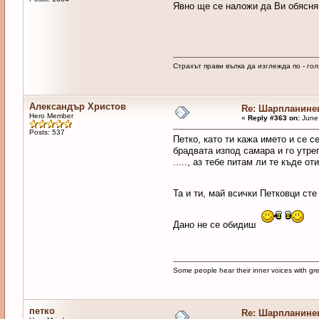
Явно ще се наложи да Ви обясняв
Страхът прави вълка да изглежда по - голя
Александър Христов
Re: Шарпланине
Hero Member
«
Reply #363 on:
June 
Posts: 537
Петко, като ти кажа името и се 
брадвата изпод самара и го утреп
....., аз тебе питам ли те къде 
Та и ти, май всички Петковци ст
Дано не се обидиш
Some people hear their inner voices with g
петко
Re: Шарпланине