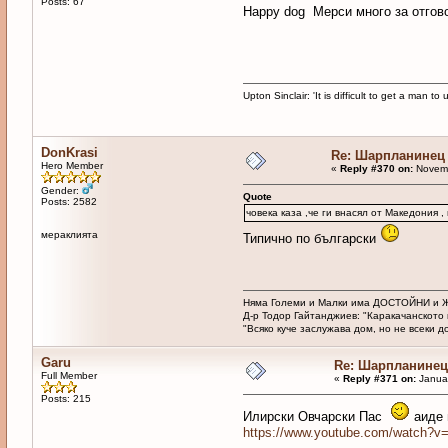
Posts: 67
Happy dog Мерси много за отгово
Upton Sinclair: 'It is difficult to get a man
DonKrasi
Re: Шарпланинец
Hero Member
«
Reply #370 on:
Novemb
Gender:
Quote
Posts: 2582
човека каза ,че ги внасял от Македония 
мераклията
Типично по български
Няма Големи и Малки има ДОСТОЙНИ и 
Д-р Тодор Гайтанджиев: "Каракачанското 
"Всяко куче заслужава дом, но не всеки до
Garu
Re: Шарпланинец
Full Member
«
Reply #371 on:
Januar
Posts: 215
Илирски Овчарски Пас
аиде 
https://www.youtube.com/watch?v=