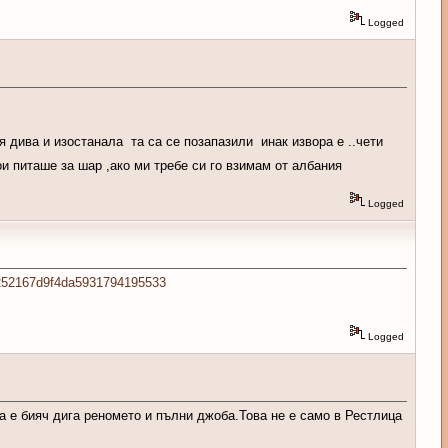
Logged
я дива и изостанала та са се позапазили инак извора е ..чети
ои питаше за шар ,ако ми требе си го взимам от албания
Logged
9e252167d9f4da5931794195533
Logged
а е бияч дига реномето и пълни джоба.Това не е само в Рестлица