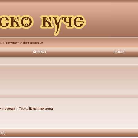
в. Резултати и фотогалерия
SEARCH
LOGIN
и породи
> Topic:
Шарпланинец
es)