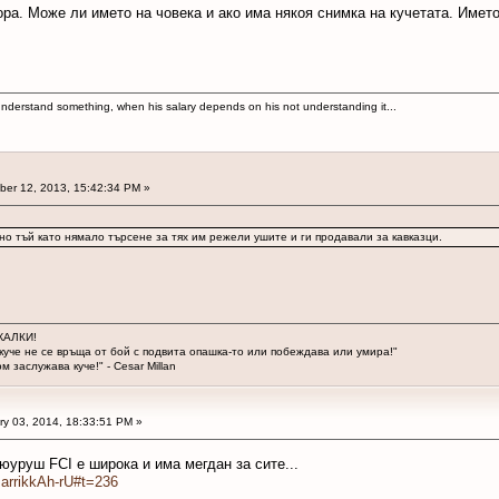
ра. Може ли името на човека и ако има някоя снимка на кучетата. Името
 to understand something, when his salary depends on his not understanding it...
er 12, 2013, 15:42:34 PM »
, но тъй като нямало търсене за тях им режели ушите и ги продавали за кавказци.
ЖАЛКИ!
куче не се връща от бой с подвита опашка-то или побеждава или умира!"
м заслужава куче!" - Cesar Millan
y 03, 2014, 18:33:51 PM »
юуруш FCI е широка и има мегдан за сите...
arrikkAh-rU#t=236