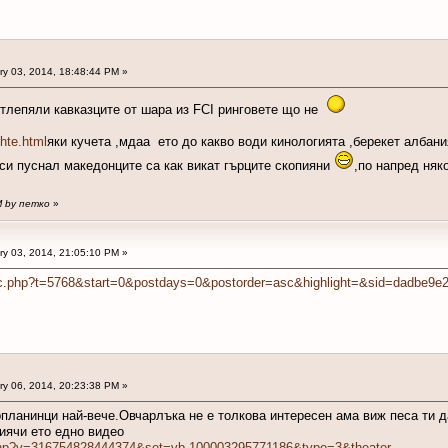
y 03, 2014, 18:48:44 PM »
отлепяли кавказците от шара из FCI ринговете що не
hte.html
яки кучета ,мдаа ето до какво води кинологията ,берекет албани
си пуснал македонците са как викат гърците скопияни
,по напред няк
PM by петко
»
y 03, 2014, 21:05:10 PM »
topic.php?t=5768&start=0&postdays=0&postorder=asc&highlight=&sid=dadbe
y 06, 2014, 20:23:38 PM »
рпланинци най-вече.Овчарлъка не е толкова интересен ама виж песа ти д
иячи ето едно видео
.php?v=316754828444374&set=vb.100003295771186&type=3&theater