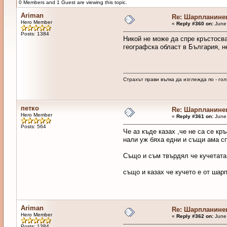
0 Members and 1 Guest are viewing this topic.
Ariman
Re: Шарпланине
Hero Member
«
Reply #360 on:
June 
Posts: 1384
Никой не може да спре кръстосва
географска област в България, н
Страхът прави вълка да изглежда по - голя
петко
Re: Шарпланине
Hero Member
«
Reply #361 on:
June 
Posts: 564
Че аз къде казах ,че не са се кр
нали уж бяха едни и същи ама сп
Също и съм твърдял че кучетата 
също и казах че кучето е от шарп
Ariman
Re: Шарпланине
Hero Member
«
Reply #362 on:
June 
Posts: 1384