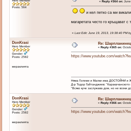
Hero Member
«
Reply #364 on:
June 
Posts: 564
и кел петко са ми викали 
магаретата често го кръщават с 
«
Last Edit: June 19, 2013, 19:38:40 PM 
DonKrasi
Re: Шарпланине
Hero Member
«
Reply #365 on:
Octobe
Gender:
https://www.youtube.com/watch?f
Posts: 2582
мераклията
Няма Големи и Малки има ДОСТОЙНИ и 
Д-р Тодор Гайтанджиев: "Каракачанското 
"Всяко куче заслужава дом, но не всеки до
DonKrasi
Re: Шарпланине
Hero Member
«
Reply #366 on:
Octobe
Gender:
https://www.youtube.com/watch?fe
Posts: 2582
мераклията