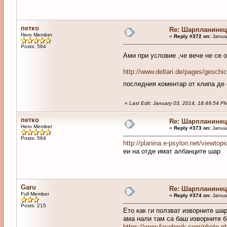
петко
Re: Шарпланинец
Hero Member
«
Reply #372 on:
Januar
Posts: 564
Ами при условие ,че вече не се 
http://www.deltari.de/pages/geschic
последния коментар от клипа де 
«
Last Edit: January 03, 2014, 18:49:54 
петко
Re: Шарпланинец
Hero Member
«
Reply #373 on:
Januar
Posts: 564
http://planina.e-psylon.net/view
еи на отде имат албанците шар
Garu
Re: Шарпланинец
Full Member
«
Reply #374 on:
Januar
Posts: 215
Ето как ги ползват изворните ша
ама нали там са баш изворните б
https://www.facebook.com/photo