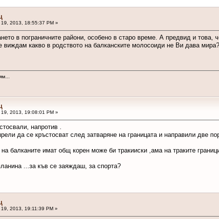
ц
19, 2013, 18:55:37 PM »
нето в пограничните райони, особено в старо време. А предвид и това, ч
е виждам какво в родството на балканските молосоиди не Ви дава мира
м...
ц
19, 2013, 19:08:01 PM »
ъстосвали, напротив .
рели да се кръстосват след затваряне на границата и направили две по
на балканите имат общ корен може би тракииски ,ама на траките границ
ланина ...за къв се заяждаш, за спорта?
ц
19, 2013, 19:11:39 PM »