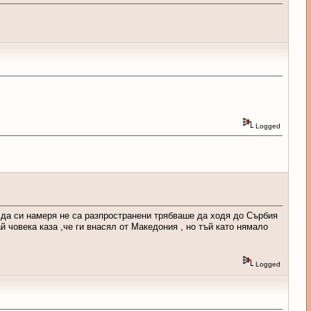
Logged
 да си намеря не са разпространени трябваше да ходя до Сърбия
й човека каза ,че ги внасял от Македония , но тъй като нямало
Logged