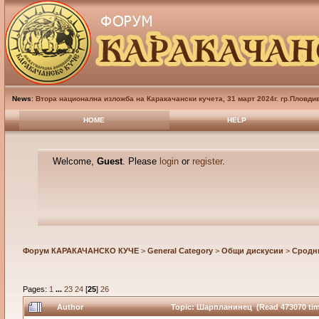
News
:
Втора национална изложба на Каракачански кучета, 31 март 2024г. гр.Пловди
HOME
HELP
Welcome,
Guest
. Please
login
or
register
.
Форум КАРАКАЧАНСКО КУЧЕ
>
General Category
>
Общи дискусии
>
Сродн
Pages:
1
...
23
24
[
25
]
26
Author
Topic: Шарпланинец (Read 473070 tim