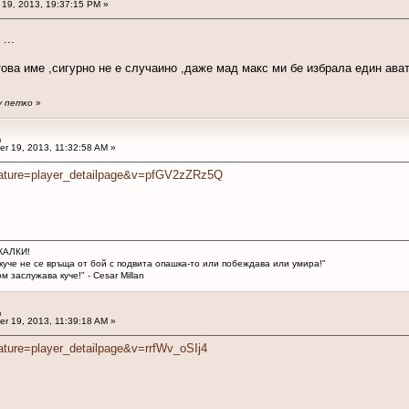
19, 2013, 19:37:15 PM »
...
това име ,сигурно не е случаино ,даже мад макс ми бе избрала един ава
by петко
»
ц
r 19, 2013, 11:32:58 AM »
eature=player_detailpage&v=pfGV2zZRz5Q
ЖАЛКИ!
куче не се връща от бой с подвита опашка-то или побеждава или умира!"
м заслужава куче!" - Cesar Millan
ц
r 19, 2013, 11:39:18 AM »
ature=player_detailpage&v=rrfWv_oSIj4