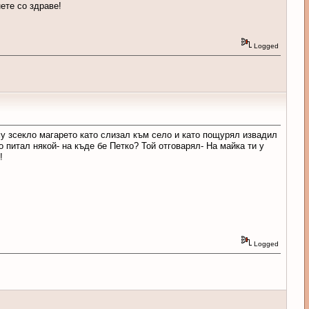
ете со здраве!
Logged
му зсекло магарето като слизал към село и като пощурял извадил
о питал някой- на къде бе Петко? Той отговарял- На майка ти у
!
Logged