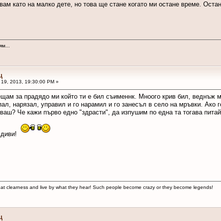
ам като на малко дете, но това ще стане когато ми остане време. Остан
м...
ц
19, 2013, 19:30:00 PM »
сещам за прадядо ми който ти е бил съименнк. Мноого крив бил, веднъж 
ал, нарязал, управил и го нарамил и го занесъл в село на мръвки. Ако г
отиваш? Че кажи първо едно "здрасти", да изпушим по една та тогава питай
е диви!
reat clearness and live by what they hear! Such people become crazy or they become legends!
ц