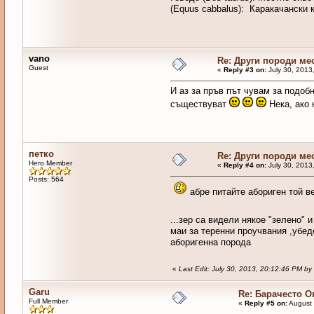
(Equus cabbalus): Каракачански к
vano
Re: Други породи ме
Guest
«
Reply #3 on:
July 30, 2013
И аз за пръв път чувам за подобн
съществуват
Нека, ако 
петко
Re: Други породи ме
Hero Member
«
Reply #4 on:
July 30, 2013
Posts: 564
абре питайте абориген той в
...зер са видели някое "зелено" 
маи за теренни проучвания ,убед
аборигенна порода
«
Last Edit: July 30, 2013, 20:12:46 PM b
Garu
Re: Барачесто О
Full Member
«
Reply #5 on:
August 