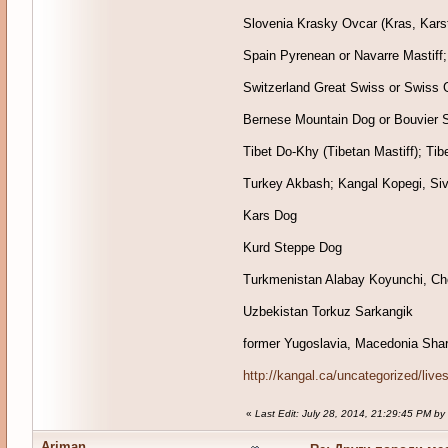
Slovenia Krasky Ovcar (Kras, Karst
Spain Pyrenean or Navarre Mastiff;
Switzerland Great Swiss or Swiss 
Bernese Mountain Dog or Bouvier St
Tibet Do-Khy (Tibetan Mastiff); Ti
Turkey Akbash; Kangal Kopegi, Siv
Kars Dog
Kurd Steppe Dog
Turkmenistan Alabay Koyunchi, Ch
Uzbekistan Torkuz Sarkangik
former Yugoslavia, Macedonia Shar
http://kangal.ca/uncategorized/live
«
Last Edit: July 28, 2014, 21:29:45 PM by
Ariman