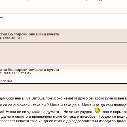
м...
стни Български овчарски кучета
4, 16:55:39 PM »
стни Български овчарски кучета
, 2014, 22:14:27 PM »
55:39 PM
длибоко нема! От Витоша по-високо нема! И друго овчарско куче освен 
 са се объркали - така ли ? Може и така да е. Може и аз да съм подведе
чай
Някои не си удържа на думата... Не че ме учудва
това е нормалн
 да не е оплюто и преиначено може би така е по-добре ! Трудно се води
пресявят нещата така че да се стигне до задоволителни изводи за даде