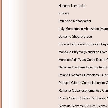
Hungary Komondor
Kuvasz
Iran Sage Mazandarani
Italy Maremmano-Abruzzese (Mar
Bergamo Shepherd Dog
Kirgizia Kirgizkaya ovcharka (Kirg
Mongolia Buryato (Mongolian Lives
Morocco Aidi (Atlas Guard Dog or Ch
Nepal and northern India Bhotia (Hi
Poland Owczarek Podhalañski (Tatr
Portugal Cão de Castro Laboreiro C
Romania Ciobanese romanesc Carpa
Russia South Russian Ovtcharka; S
Slovakia Slovenský èuvaè (Slovak 