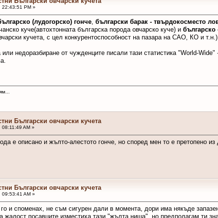
стни Български овчарски кучета
, 22:43:51 PM »
българско (лудогорско) гонче
,
български барак - твърдокосместо ло
ачанско куче(автохтонната българска порода овчарско куче) и
българско 
чарски кучета, с цел конкурентоспособност на пазара на САО, КО и т.н.)
или недоразбиране от чужденците писали тази статистика "World-Wide"
а.
м...
стни Български овчарски кучета
, 08:11:49 AM »
ода е описано и жълто-алестото гонче, но според мен то е претопено из 
стни Български овчарски кучета
, 09:53:41 AM »
 го и споменах, не съм сигурен дали в момента, дори има някъде запазе
а жалост посавците изместиха тази "жълта ниша", но предполагам ти знае