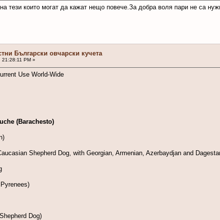
на тези които могат да кажат нещо повече.За добра воля пари не са нуж
стни Български овчарски кучета
, 21:28:11 PM »
urrent Use World-Wide
uche (Barachesto)
n)
ucasian Shepherd Dog, with Georgian, Armenian, Azerbaydjan and Dagestan 
g
 Pyrenees)
 Shepherd Dog)