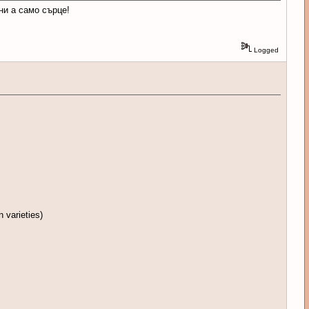
ни а само сърце!
Logged
varieties)