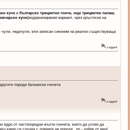
вно куче
и
българско трицветно гонче, още трицветен палаш
,
овчарско куче
(модернизирания вариант, чрез кръстоски на
.
 - чули, недочули, или записан синоним на реално съществуваща
Logged
другите породи балкански гончета.
Logged
но ядро от чистопородни жълти гончета, което да успее да
ш какво се случва с ловните ни породи , по - добре от мен!