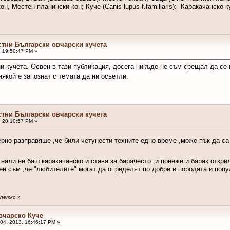
он, Местен планински кон; Куче (Canis lupus f.familiaris): Каракачанско 
стни Български овчарски кучета
, 19:50:47 PM »
и кучета. Освен в тази публикация, досега никъде не съм срещал да се 
някой е запознат с темата да ни осветли.
стни Български овчарски кучета
, 20:10:57 PM »
ерно разправяше ,че били четунести техните едно време ,може пък да са
и нали не баш каракачанско и става за барачесто ,и понеже и барак откр
ен съм ,че "любителите" могат да определят по добре и породата и попу
y петко
»
вчарско Куче
04, 2013, 16:46:17 PM »