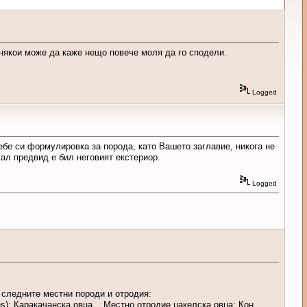
 някои може да каже нещо повече моля да го сподели.
Logged
ебе си формулировка за порода, като Вашето заглавие, никога не
мал предвид е бил неговият екстериор.
Logged
 следните местни породи и отродия:
ries): Каракачанска овца, Местно отродие цакелска овца; Кон