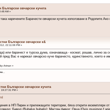
и Български овчарски кучета
0:48 AM »
 така наречените Барачести овчарски кучета използвани в Родопите.Ако
естни Български овчарски к&
012, 22:11:06 PM »
да) или барачест е турска дума, означаваща - космат, рошав, лично за с
ой пред Вас е нарекал овчарско куче барачесто, единственото, което е и
 by Ariman
»
м...
стни Български овчарски кучета
, 19:27:31 PM »
ml
ения в НП Пирин и прилежащите територии, бяха открити екземпляри от
 говедо; Бивол (Bubalus bubalis): Местен бивол; Овца (Ovis musimon f.a