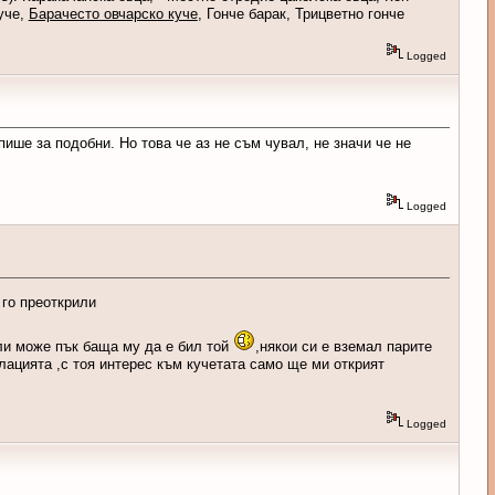
куче,
Барачесто овчарско куче
, Гонче барак, Трицветно гонче
Logged
пише за подобни. Но това че аз не съм чувал, не значи че не
Logged
 го преоткрили
или може пък баща му да е бил той
,някои си е вземал парите
лацията ,с тоя интерес към кучетата само ще ми открият
Logged