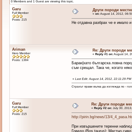
0 Members and 1 Guest are viewing this topic.
Garu
Други породи местн
Full Member
«
on:
August 14, 2012, 06:5
Posts: 215
Не отдавна разбрах че е имало и
Ariman
Re: Други породи м
Hero Member
«
Reply #1 on:
August 14, 2
Posts: 1384
Барак(като българска ловна поро
съм срещал. Така че, когато няк
«
Last Edit: August 14, 2012, 22:11:29 PM
Страхът прави вълка да изглежда по - голя
Garu
Re: Други породи ме
Full Member
«
Reply #2 on:
July 30, 2013
Posts: 215
http://pirin.bg/news/13/4_4_pasa.ht
При извършените теренни наблюд
Говедо (Bos taurus): Местно сиво