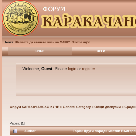
News
:
Желаете да станете член на МАКК?
Вижте тук!
HOME
HELP
Welcome,
Guest
. Please
login
or
register
.
Форум КАРАКАЧАНСКО КУЧЕ
>
General Category
>
Общи дискусии
>
Сродн
Pages: [
1
]
Author
Topic: Други породи местни Българск