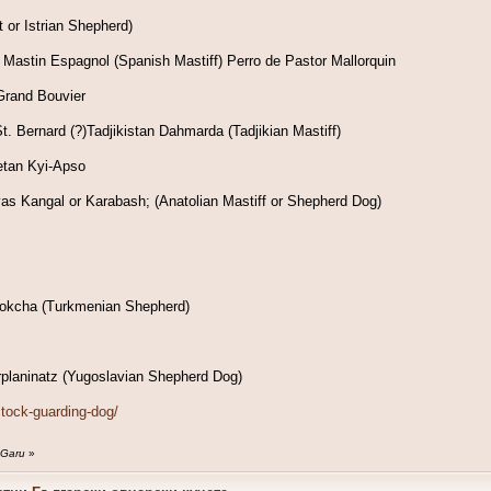
 or Istrian Shepherd)
 Mastin Espagnol (Spanish Mastiff) Perro de Pastor Mallorquin
Grand Bouvier
. Bernard (?)Tadjikistan Dahmarda (Tadjikian Mastiff)
betan Kyi-Apso
as Kangal or Karabash; (Anatolian Mastiff or Shepherd Dog)
okcha (Turkmenian Shepherd)
planinatz (Yugoslavian Shepherd Dog)
stock-guarding-dog/
 Garu
»