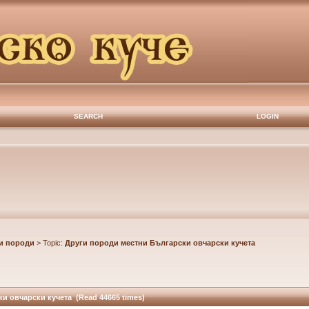
SEARCH
LOGIN
и породи
> Topic:
Други породи местни Български овчарски кучета
и овчарски кучета (Read 44665 times)