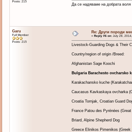
Posts: 215
Да се надяваме на добрата воля 
Garu
Re: Други породи ме
Full Member
«
Reply #6 on:
July 28, 2014
Posts: 215
Livestock-Guarding Dogs & Their C
Country/region of origin /Breed:
Afghanistan Sage Koochi
Bulgaria Barachesto ovcharsko k
Karakachansko kuche (Karakatcha
Caucasus Kavkaskaya ovcharka (Ca
Croatia Tornjak, Croatian Guard Do
France Patou des Pyrénées (Great
Briard, Alpine Shepherd Dog
Greece Elinikos Pimenikos (Greek