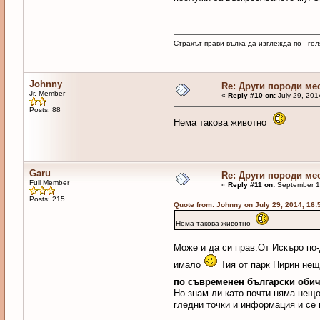
Страхът прави вълка да изглежда по - голя
Johnny
Re: Други породи ме
Jr. Member
«
Reply #10 on:
July 29, 201
Posts: 88
Нема такова животно
Garu
Re: Други породи ме
Full Member
«
Reply #11 on:
September 17
Posts: 215
Quote from: Johnny on July 29, 2014, 16:
Нема такова животно
Може и да си прав.От Искъро по-
имало
Тия от парк Пирин нещо
по съвременен български оби
Но знам ли като почти няма нещо
гледни точки и информация и се 