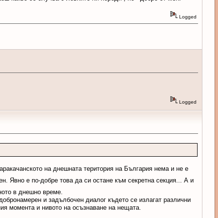
Logged
Logged
каракачанското на днешната територия на България нема и не е
н. Явно е по-добре това да си остане към секретна секция... А и
ото в днешно време.
 добронамерен и задълбочен диалог където се излагат различни
ния момента и нивото на осъзнаване на нещата.