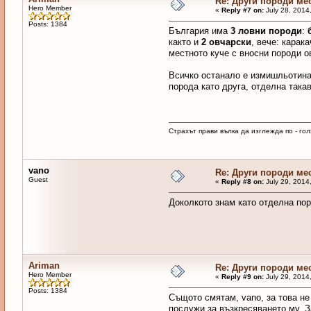
Re: Други породи ме
Hero Member
«
Reply #7 on:
July 28, 2014
Posts: 1384
България има
3 ловни породи
:
както и
2 овчарски
, вече: карак
местното куче с вносни породи ов
Всичко останало е измишльотина 
порода като друга, отделна такав
Страхът прави вълка да изглежда по - голя
vano
Re: Други породи ме
Guest
«
Reply #8 on:
July 29, 2014
Доколкото знам като отделна пор
Ariman
Re: Други породи ме
Hero Member
«
Reply #9 on:
July 29, 2014
Posts: 1384
Същото смятам, vano, за това не
послужи за възкресяването му. З