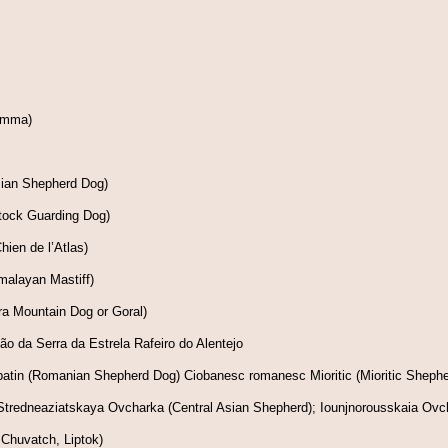
emma)
izian Shepherd Dog)
tock Guarding Dog)
ien de l’Atlas)
malayan Mastiff)
a Mountain Dog or Goral)
ão da Serra da Estrela Rafeiro do Alentejo
tin (Romanian Shepherd Dog) Ciobanesc romanesc Mioritic (Mioritic Shephe
tredneaziatskaya Ovcharka (Central Asian Shepherd); Iounjnorousskaia Ovch
Chuvatch, Liptok)