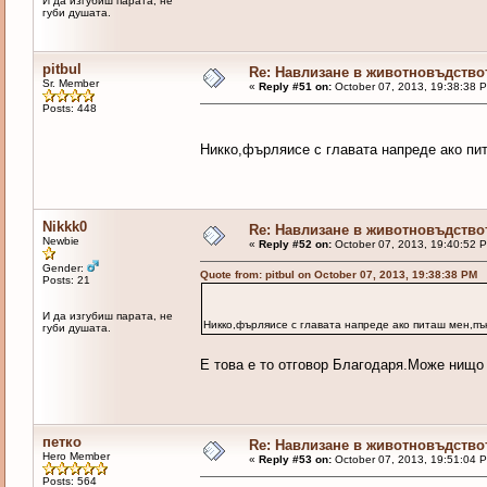
И да изгубиш парата, не
губи душата.
pitbul
Re: Навлизане в животновъдство
Sr. Member
«
Reply #51 on:
October 07, 2013, 19:38:38 
Posts: 448
Никко,фърляисе с главата напреде ако пи
Nikkk0
Re: Навлизане в животновъдство
Newbie
«
Reply #52 on:
October 07, 2013, 19:40:52 
Gender:
Quote from: pitbul on October 07, 2013, 19:38:38 PM
Posts: 21
И да изгубиш парата, не
Никко,фърляисе с главата напреде ако питаш мен,пък
губи душата.
Е това е то отговор Благодаря.Може нищо
петко
Re: Навлизане в животновъдство
Hero Member
«
Reply #53 on:
October 07, 2013, 19:51:04 
Posts: 564