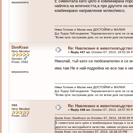
Е симентала като цяло е комбинирана поро
мераклията
набляга на млечността,а при другите на м
комбинирано направление мляко/месо.
Няма Големи и Малки има ДОСТОЙНИ и ЖАЛКИ!
Д-р Тодор Гайтанджиев: "Каракачанското куче не се 
"Всяко куче заслужава дом, но не всеки дом заслужава 
DonKrasi
Re: Навлизане в животновъдство
Hero Member
«
Reply #47 on:
October 07, 2013, 18:52:36 
Gender:
Николай, тъй като си любознателен и се 
Posts: 2582
има там.Не е най-подробна но все пак е 
мераклията
Няма Големи и Малки има ДОСТОЙНИ и ЖАЛКИ!
Д-р Тодор Гайтанджиев: "Каракачанското куче не се 
"Всяко куче заслужава дом, но не всеки дом заслужава 
rex
Re: Навлизане в животновъдство
Hero Member
«
Reply #48 on:
October 07, 2013, 18:57:50 
Posts: 1517
Quote from: DonKrasi on October 07, 2013, 18:50:35 
Е симентала като цяло е комбинирана порода и за м
другите на месодайните качества, нямам сигурна ин
Quote from: rex on October 07, 2013, 18:38:15 PM