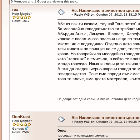
0 Members and 1 Guest are viewing this topic.
rex
Re: Навлизане в животновъдство
Hero Member
«
Reply #45 on:
October 07, 2013, 18:38:15 
Posts: 1517
Абе аз пак ти казвам, слушай "оня петко" 
За месодайно говедовъдство ти трябват ме
Абърдин Ангъс, Лимузин, Шароле, Херефор
човека е писал много полезни неща по тем
мисля, че е подходящо. Отделно дето зап
тези животни по принцип не се доят, телет
крави. Но говорейки за месодайно говедов
като "телешко" в смисъла, в който се влаг
младо говеждо. Няма и кланици за такива 
А пък да гледаш черно-шарени говеда за 
говедовъдство. Поне има породи със смесе
това те влече, има доста материали, които
По-добре пет дена срам на плажа, отколко цела годи
DonKrasi
Re: Навлизане в животновъдство
Hero Member
«
Reply #46 on:
October 07, 2013, 18:50:35 
Gender:
Quote
Posts: 2582
месодаен и млекодаен симентал