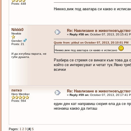
Posts: 448
Никкко,виж под аватара си какво е исписа
Nikkk0
Re: Навлизане в животновъдство
Newbie
«
Reply #58 on:
October 07, 2013, 20:15:41 
Gender:
Quote from: pitbul on October 07, 2013, 20:10:01 PM
Posts: 21
Никкко,виж под аватара си какво е исписано
И да изгубиш парата, не
губи душата.
Разбира се стремя се винаги към това да 
който се интересуват и четат тук.Явно тр
всички
петко
Re: Навлизане в животновъдство
Hero Member
«
Reply #59 on:
October 07, 2013, 20:17:41 
Posts: 564
един ден кат направиш сюрия ела да се п
незнаеш какво да питаш
Pages:
1
2
3
[
4
]
5