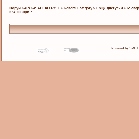
Форум КАРАКАЧАНСКО КУЧЕ
>
General Category
>
Общи дискусии
>
Българ
и Отговори ?!
Powered by SMF 1