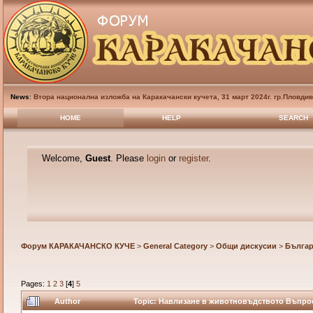
News
:
Втора национална изложба на Каракачански кучета, 31 март 2024г. гр.Пловди
HOME
HELP
SEARCH
Welcome,
Guest
. Please
login
or
register
.
Форум КАРАКАЧАНСКО КУЧЕ
>
General Category
>
Общи дискусии
>
Българ
Pages:
1
2
3
[
4
]
5
Author
Topic: Навлизане в животновъдството Въпрос