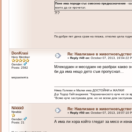
Поне има породи със смесено предназначение
- ка
които да се прочетат.
?!?
По-добре пет дена срам на плажа, отколко цела годи
DonKrasi
Re: Навлизане в животновъдство
Hero Member
«
Reply #49 on:
October 07, 2013, 19:04:22 
Gender:
Млекодаен и месодаен не разбрах какво зн
Posts: 2582
би да има нещо дето съм пропуснал...
мераклията
Няма Големи и Малки има ДОСТОЙНИ и ЖАЛКИ!
Д-р Тодор Гайтанджиев: "Каракачанското куче не се 
"Всяко куче заслужава дом, но не всеки дом заслужава 
Nikkk0
Re: Навлизане в животновъдство
Newbie
«
Reply #50 on:
October 07, 2013, 19:07:10 
Gender:
А има ли хора който гледат за месо и изн
Posts: 21