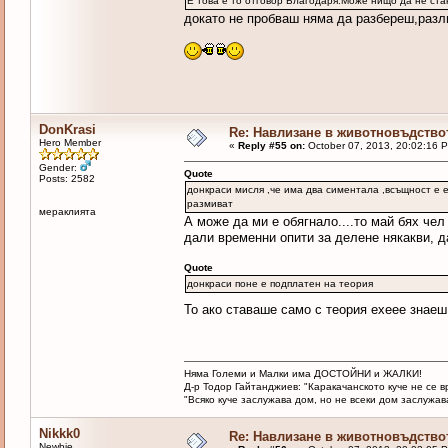
Е това е то отговор Благодаря.Може нищо да не ст
докато не пробваш няма да разбереш,раз
DonKrasi
Re: Навлизане в животновъдство
Hero Member
«
Reply #55 on:
October 07, 2013, 20:02:16 
Gender:
Quote
Posts: 2582
донкраси мисля ,че има два симентала ,всъщност е е
размиват
мераклията
А може да ми е обягнало....то май бях чел
дали временни опити за делене някакви, д
Quote
донкраси поне е подплатен на теория
То ако ставаше само с теория ехеее знаеш
Няма Големи и Малки има ДОСТОЙНИ и ЖАЛКИ!
Д-р Тодор Гайтанджиев: "Каракачанското куче не се 
"Всяко куче заслужава дом, но не всеки дом заслужава 
Nikkk0
Re: Навлизане в животновъдство
Newbie