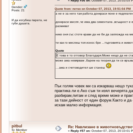
«
Reply #56 on:
October 07, 2013, 20:03:05 
Gender:
Quote from: петко on October 07, 2013, 19:51:04 PM
Posts: 21
а не е за него тая работа донкраси поне е подплате
И да изгубиш парата, не
донкраси мисля ,че има два симентала ,всъщност е е
губи душата.
размиват
нико оня със стоте крави да не би да запложда на м
ти как го мислиш тоя износ бре ...търговията и жив
Quote
Е това е то отговор Благодаря.Може нищо да не ст
може ама невярвам ,барем на теория да ти се връзва
....ама и счетоводител ше станеш
Пък голям човек ми са изкарваш нещо тука
практика ли е.Ако съм ти изял вечерята 
разбирам,питам и след време може и прак
за тази дейност от един форум.Както и да 
искам малко информация.
pitbul
Re: Навлизане в животновъдство
Sr. Member
«
Reply #57 on:
October 07, 2013, 20:10:01 