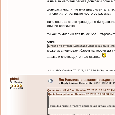
а не е за него тая работа донкраси поне е
донкраси мисля ,че има два симентала ,вс
типове ,като границите често се размиват
нико оня със стоте крави да не би да зап
ссинио белгииско
ти как го мислиш тоя износ бре ...търгов
Quote
Е това е то отговор Благодаря.Може нищо да не ста
може ама невярвам ,барем на теория да ти 
....ама и счетоводител ше станеш
«
Last Edit: October 07, 2013, 19:53:29 PM by петко
»
pitbul
Re: Навлизане в животновъдство
Sr. Member
«
Reply #54 on:
October 07, 2013, 19:55:06 
Posts: 448
Quote from: Nikkk0 on October 07, 2013, 19:40:52 PM
Quote from: pitbul on October 07, 2013, 19:38:38 PM
Никко,фърляисе с главата напреде ако питаш мен,пъ