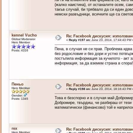
(жалко наистина), от останалите осем, само
такъв случай, би трябвало да си един до
немски развъдници, всичките ще са светов
kennel Vucho
Re: Facebook дискусия: използван
Global Moderator
«
Reply #197 on:
June 23, 2014, 17:44:43 PM 
Hero Member
Пена, в случая не си прав. Проблема идва
Posts: 4316
без родословие и без дори и устно потвър
постъпила информация за кучилото - акт з
информация, за да вземем страна в спора!
Пеньо
Re: Facebook дискусия: използван
Hero Member
«
Reply #198 on:
June 23, 2014, 18:16:43 PM 
Gender:
Това е безспорно и в случая май Добромир
Posts: 1345
Добромире, твърдиш, че разбираш от тези 
математически (финансово) той е наприло
rex
Re: Facebook дискусия: използван
Hero Member