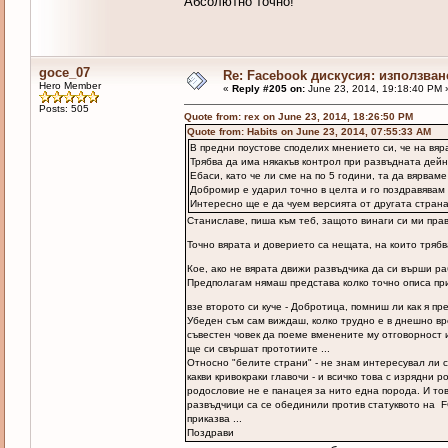
Абсолютно точно!
goce_07
Re: Facebook дискусия: използван
Hero Member
«
Reply #205 on:
June 23, 2014, 19:18:40 PM 
Posts: 505
Quote from: rex on June 23, 2014, 18:26:50 PM
Quote from: Habits on June 23, 2014, 07:55:33 AM
В предни поустове споделих мнението си, че на вяр
Трябва да има някакъв контрол при развъдната дейн
Ебаси, като че ли сме на по 5 години, та да вярваме
Добромир е ударил точно в целта и го поздравявам з
Интересно ще е да чуем версията от другата страна
Станиславе, пиша към теб, защото винаги си ми прав
Точно вярата и доверието са нещата, на които тря
Кое, ако не вярата движи развъдчика да си върши р
Предполагам нямаш представа колко точно описа при
взе второто си куче - Добротица, помниш ли как я пр
Убеден съм сам виждаш, колко трудно е в днешно вре
съвестен човек да поеме вменените му отговорност и
ще си свършат прототиите ...
Относно "белите страни" - не знам интересувал ли с
какви кривокраки главочи - и всичко това с изрядни 
родословие не е панацея за нито една порода. И това
развъдчици са се обединили против статуквото на F
приказва ...
Поздрави