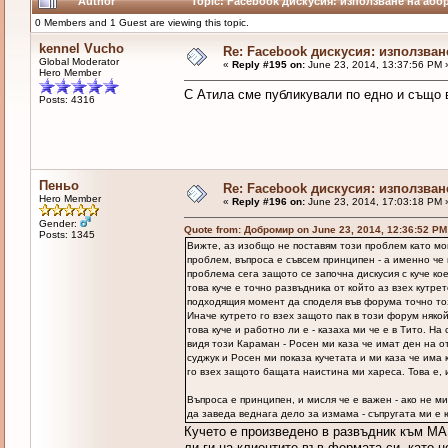
Author
Topic: Facebook дискусия: използване на або
0 Members and 1 Guest are viewing this topic.
kennel Vucho
Re: Facebook дискусия: използван
Global Moderator
«
Reply #195 on:
June 23, 2014, 13:37:56 PM 
Hero Member
С Атила сме публикували по едно и също в
Posts: 4316
Пеньо
Re: Facebook дискусия: използван
Hero Member
«
Reply #196 on:
June 23, 2014, 17:03:18 PM 
Gender:
Quote from: Добромир on June 23, 2014, 12:36:52 PM
Posts: 1345
Вижте, аз изобщо не поставям този проблем като мой
проблем, въпроса е съвсем принципен - а именно че 
проблема сега защото се започна дискусия с куче ко
това куче е точно развъдника от който аз взех кутре
подходящия момент да споделя във форума точно то
Иначе кутрето го взех защото пак в този форум няко
това куче и работно ли е - казаха ми че е в Тито. Н
видя този Караман - Росен ми каза че имат ден на о
суджук и Росен ми показа кучетата и ми каза че има 
го взех защото бащата наистина ми хареса. Това е, ин
Въпроса е принципен, и мисля че е важен - ако не ми
да заведа веднага дело за измама - съпругата ми е 
Кучето е произведено в развъдник към МАК
ли ги на клиентите във фермата си, като н