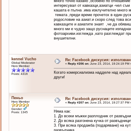
много точно казано ,особено по отношение
интересувал от кавказци,азиатци -чел съм 
кашата е пълна .има изклучително много м
темата ,преди време прочетох в един руск
родословие на азиат.и скоро след това вси
кавказците и азиатите знаят ,че да обявиш
много ми е чудно защо руснаците изпаднах
фотоархиви.изглежда ,като разглеждат пр
внушителни.
kennel Vucho
Re: Facebook дискусия: използван
Global Moderator
«
Reply #206 on:
June 23, 2014, 19:24:19 PM 
Hero Member
Когато комерсиализма надделе над идеализ
Posts: 4316
други!
Пеньо
Re: Facebook дискусия: използван
Hero Member
«
Reply #207 on:
June 23, 2014, 19:27:37 PM 
Gender:
Няма как:
Posts: 1345
1. До всеки мъжки разплодник от развъдн
2. До всяка разгонена кучка от развъдниц
3. При всяка продажба (подаряване) на ку
развъдчика.