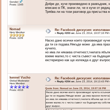
Gender:
Добре де, куче произведено в развъдник, 
Posts: 1345
вписано в ПК, значи ли, че е куче от реди
Трябва ли на този разговор да присъства 
Nomad
Re: Facebook дискусия: използван
Hero Member
«
Reply #203 on:
June 23, 2014, 19:07:16 PM 
Posts: 1109
Наско дано всички които произвеждат куче
да ти се подава.Някъде може да има празн
кучило,
но има ли някаква отчетност,гнилата ябъл
вземе малко,то с чиста съвест на бъдещия
екстериорно как ще излежда е друг въпрос
kennel Vucho
Re: Facebook дискусия: използван
Global Moderator
«
Reply #204 on:
June 23, 2014, 19:13:43 PM 
Hero Member
Quote from: Nomad on June 23, 2014, 19:07:16 PM
Posts: 4316
Наско дано всички които произвеждат кучета осъзная
да ти се подава.Някъде може да има празни полета( 
но има ли някаква отчетност,гнилата ябълка ще се 
вземе малко,то с чиста съвест на бъдещия му собств
друг въпрос.