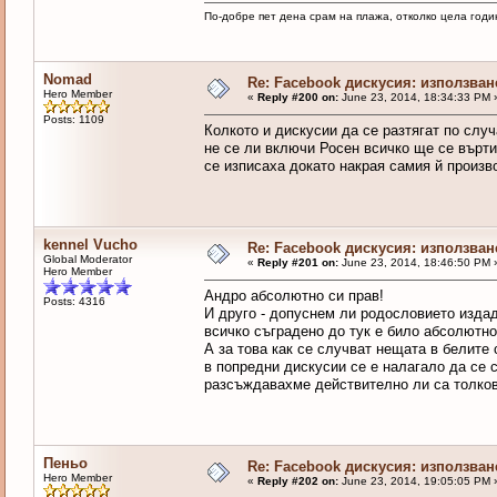
По-добре пет дена срам на плажа, отколко цела годи
Nomad
Re: Facebook дискусия: използван
Hero Member
«
Reply #200 on:
June 23, 2014, 18:34:33 PM 
Posts: 1109
Колкото и дискусии да се разтягат по слу
не се ли включи Росен всичко ще се върт
се изписаха докато накрая самия й произв
kennel Vucho
Re: Facebook дискусия: използван
Global Moderator
«
Reply #201 on:
June 23, 2014, 18:46:50 PM 
Hero Member
Андро абсолютно си прав!
Posts: 4316
И друго - допуснем ли родословието изда
всичко съградено до тук е било абсолютно
А за това как се случват нещата в белите 
в попредни дискусии се е налагало да се 
разсъждавахме действително ли са толкова
Пеньо
Re: Facebook дискусия: използван
Hero Member
«
Reply #202 on:
June 23, 2014, 19:05:05 PM 