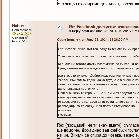
Ето защо пак опираме до съвест, коректнос
Habits
Re: Facebook дискусия: използван
Hero Member
«
Reply #208 on:
June 23, 2014, 19:28:37 PM 
Gender:
Quote from: rex on June 23, 2014, 18:26:50 PM
Posts: 520
Станиславе, пиша към теб, защото винаги си ми прав
Точно вярата и доверието са нещата, на които тря
Кое, ако не вярата движи развъдчика да си върши р
Предполагам нямаш представа колко точно описа при
взе второто си куче - Добротица, помниш ли как я пр
Убеден съм сам виждаш, колко трудно е в днешно вре
съвестен човек да поеме вменените му отговорност и
ще си свършат прототиите ...
Относно "белите страни" - не знам интересувал ли с
какви кривокраки главочи - и всичко това с изрядни 
родословие не е панацея за нито една порода. И това
развъдчици са се обединили против статуквото на F
приказва ...
Поздрави
Rex (прощавай, не ти знам името), съглас
ще помогне. Дори днес във фейсбук група
начин. Винаги се опира до човека, верно е