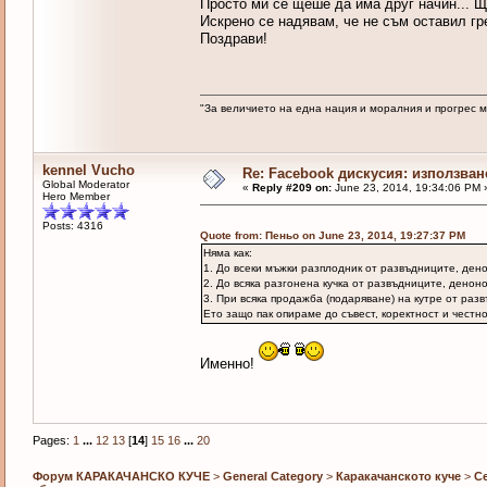
Просто ми се щеше да има друг начин... Щ
Искрено се надявам, че не съм оставил гр
Поздрави!
"За величието на една нация и моралния и прогрес 
kennel Vucho
Re: Facebook дискусия: използван
Global Moderator
«
Reply #209 on:
June 23, 2014, 19:34:06 PM 
Hero Member
Posts: 4316
Quote from: Пеньо on June 23, 2014, 19:27:37 PM
Няма как:
1. До всеки мъжки разплодник от развъдниците, ден
2. До всяка разгонена кучка от развъдниците, денон
3. При всяка продажба (подаряване) на кутре от раз
Ето защо пак опираме до съвест, коректност и честн
Именно!
Pages:
1
...
12
13
[
14
]
15
16
...
20
Форум КАРАКАЧАНСКО КУЧЕ
>
General Category
>
Каракачанското куче
>
С