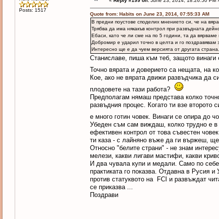
«
Reply #199 on:
June 23, 2014, 18:26:50 PM 
Posts: 1517
Quote from: Habits on June 23, 2014, 07:55:33 AM
В предни поустове споделих мнението си, че на вяра
Трябва да има някакъв контрол при развъдната дейно
Ебаси, като че ли сме на по 5 години, та да вярваме 
Добромир е ударил точно в целта и го поздравявам з
Интересно ще е да чуем версията от другата страна
Станиславе, пиша към теб, защото винаги 
Точно вярата и доверието са нещата, на 
Кое, ако не вярата движи развъдчика да си
плодовете на тази работа?
Предполагам нямаш представа колко точно
развъдния процес. Когато ти взе второто с
е много готин човек. Винаги се опира до 
Убеден съм сам виждаш, колко трудно е в 
ефективен контрол от това съвестен човек
ти каза - с лайняно въже да ги вържеш, ще
Относно "белите страни" - не знам интерес
мелези, какви лигави мастифи, какви криво
И два чувала купи и медали. Само по себе
практиката го показва. Отдавна в Русия и 
против статуквото на FCI и развъждат чи
се приказва ...
Поздрави