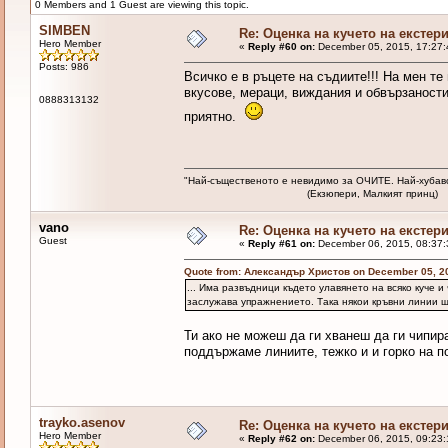
0 Members and 1 Guest are viewing this topic.
SIMBEN
Re: Оценка на кучето на екстер
Hero Member
«
Reply #60 on:
December 05, 2015, 17:27:
Posts: 986
Всичко е в ръцете на съдиите!!! На мен те
вкусове, мераци, виждания и обвързаности
0888313132
приятно.
"Най-същественото е невидимо за ОЧИТЕ. Най-хубав
(Екзюпери, Малкият принц)
vano
Re: Оценка на кучето на екстер
Guest
«
Reply #61 on:
December 06, 2015, 08:37:
Quote from: Александър Христов on December 05, 2
... Има развъдници където улавянето на всяко куче и
заслужава упражнението. Така някои кръвни линии ще 
Ти ако не можеш да ги хванеш да ги чипира
поддържаме линиите, тежко и и горко на п
trayko.asenov
Re: Оценка на кучето на екстер
Hero Member
«
Reply #62 on:
December 06, 2015, 09:23: