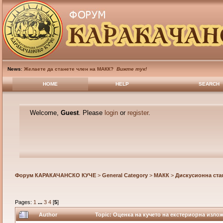
News
:
Желаете да станете член на МАКК?
Вижте тук!
HOME
HELP
SEARCH
Welcome,
Guest
. Please
login
or
register
.
Форум КАРАКАЧАНСКО КУЧЕ
>
General Category
>
МАКК
>
Дискусионна ста
Pages:
1
...
3
4
[
5
]
Author
Topic: Оценка на кучето на екстериорна излож