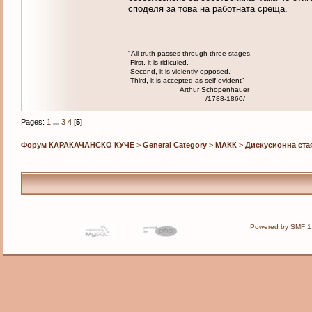
споделя за това на работната среща.
"All truth passes through three stages.
First, it is ridiculed.
Second, it is violently opposed.
Third, it is accepted as self-evident"
Arthur Schopenhauer
/1788-1860/
Pages:
1
...
3
4
[
5
]
Форум КАРАКАЧАНСКО КУЧЕ
>
General Category
>
МАКК
>
Дискусионна ста
Powered by SMF 1