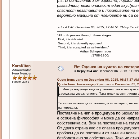
p.s.
В допълнение към горното, поради д
развъдчици, няма опасност един вкус(ти
опасност негативите и позитивите на ед
вероятно малцина от членовете ни са се
«
Last Edit: December 06, 2015, 12:40:51 PM by KaraK
"All truth passes through three stages.
First, it is ridiculed.
Second, it is violently opposed.
Third, it is accepted as self-evident"
Arthur Schopenhauer
/1788-1860/
KaraKitan
Re: Оценка на кучето на екстер
Administrator
«
Reply #64 on:
December 06, 2015, 11:25:
Hero Member
Quote from: vano on December 06, 2015, 08:37:37 AM
Posts: 3357
Quote from: Александър Христов on December 05, 2
... Има развъдници където улавянето на всяко куче 
заслужава упражнението. Така някои кръвни линии ще
Ти ако не можеш да ги хванеш да ги чипираш, не ми 
на породата.
Поставяне на чип е процедура по безболез
е особена философия и може да се направи
собственика си. Виж за поставяне на татуи
От друга страна ако се спазва процедурата
проблем да се постави и от външен човек.
безболезнено за собственика. Така че стиг