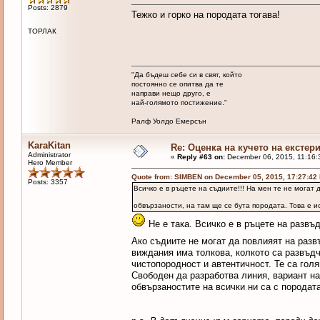
Posts: 2879
Тежко и горко на породата тогава!
ТОРЛАК
"Да бъдеш себе си в свят, който
постоянно се опитва да те
направи нещо друго, е
най-голямото постижение."
Ралф Уолдо Емерсън
KaraKitan
Re: Оценка на кучето на екстер
Administrator
«
Reply #63 on:
December 06, 2015, 11:16:
Hero Member
Quote from: SIMBEN on December 05, 2015, 17:27:42
Posts: 3357
Всичко е в ръцете на съдиите!!! На мен те не могат 
обвързаности, на там ще се бута породата. Това е 
Не е така. Всичко е в ръцете на развъ
Ако съдиите не могат да повлияят на разв
виждания има толкова, колкото са развъд
чистопородност и автентичност. Те са голя
Свободен да разработва линия, вариант на
обвързаностите на всички ни са с породата