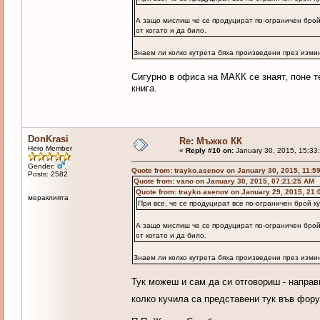
А защо мислиш че се продуцират по-ограничен брой
от когато и да било.
Знаем ли колко кутрета бяха произведени през изми
Сигурно в офиса на МАКК се знаят, поне т
книга.
DonKrasi
Re: Мъжко КК
Hero Member
«
Reply #10 on:
January 30, 2015, 15:33
Gender:
Quote from: trayko.asenov on January 30, 2015, 11:5
Posts: 2582
Quote from: vano on January 30, 2015, 07:21:25 AM
Quote from: trayko.asenov on January 29, 2015, 21:
мераклията
При все, че се продуцират все по-ограничен брой 
А защо мислиш че се продуцират по-ограничен брой
от когато и да било.
Знаем ли колко кутрета бяха произведени през изми
Тук можеш и сам да си отговориш - направ
колко кучила са представени тук във фор