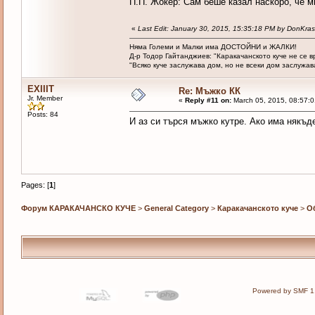
П.П. Жокер: Сам беше казал наскоро, че мн
«
Last Edit: January 30, 2015, 15:35:18 PM by DonKras
Няма Големи и Малки има ДОСТОЙНИ и ЖАЛКИ!
Д-р Тодор Гайтанджиев: "Каракачанското куче не се 
"Всяко куче заслужава дом, но не всеки дом заслужава 
EXIIIT
Re: Мъжко КК
Jr. Member
«
Reply #11 on:
March 05, 2015, 08:57:0
Posts: 84
И аз си търся мъжко кутре. Ако има някъд
Pages: [
1
]
Форум КАРАКАЧАНСКО КУЧЕ
>
General Category
>
Каракачанското куче
>
О
Powered by SMF 1