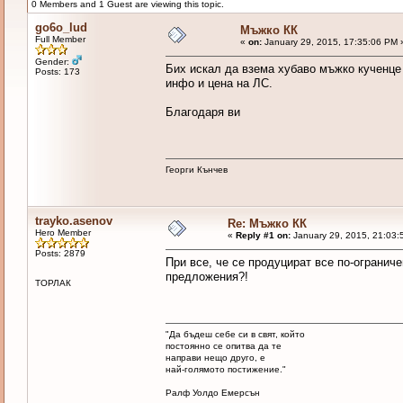
0 Members and 1 Guest are viewing this topic.
go6o_lud
Мъжко КК
Full Member
«
on:
January 29, 2015, 17:35:06 PM 
Gender:
Бих искал да взема хубаво мъжко кученце
Posts: 173
инфо и цена на ЛС.
Благодаря ви
Георги Кънчев
trayko.asenov
Re: Мъжко КК
Hero Member
«
Reply #1 on:
January 29, 2015, 21:03:
Posts: 2879
При все, че се продуцират все по-огранич
предложения?!
ТОРЛАК
"Да бъдеш себе си в свят, който
постоянно се опитва да те
направи нещо друго, е
най-голямото постижение."
Ралф Уолдо Емерсън