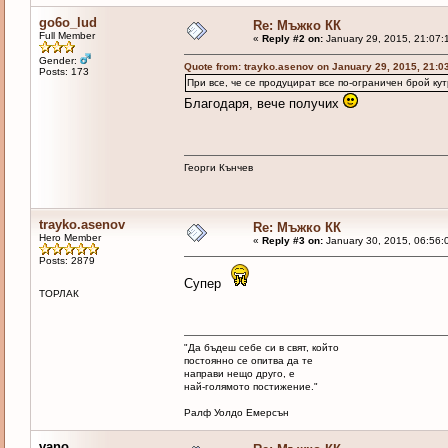
go6o_lud
Re: Мъжко КК
Full Member
«
Reply #2 on:
January 29, 2015, 21:07:
Gender:
Quote from: trayko.asenov on January 29, 2015, 21:0
Posts: 173
При все, че се продуцират все по-ограничен брой к
Благодаря, вече получих
Георги Кънчев
trayko.asenov
Re: Мъжко КК
Hero Member
«
Reply #3 on:
January 30, 2015, 06:56:
Posts: 2879
Супер
ТОРЛАК
"Да бъдеш себе си в свят, който
постоянно се опитва да те
направи нещо друго, е
най-голямото постижение."
Ралф Уолдо Емерсън
vano