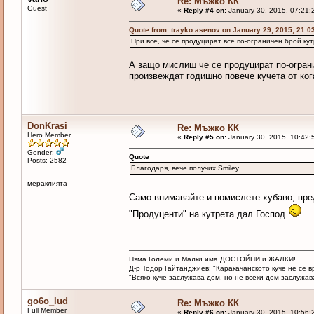
Re: Мъжко КК
Guest
«
Reply #4 on:
January 30, 2015, 07:21:
Quote from: trayko.asenov on January 29, 2015, 21:0
При все, че се продуцират все по-ограничен брой к
А защо мислиш че се продуцират по-огран
произвеждат годишно повече кучета от ког
DonKrasi
Re: Мъжко КК
Hero Member
«
Reply #5 on:
January 30, 2015, 10:42:
Gender:
Quote
Posts: 2582
Благодаря, вече получих Smiley
мераклията
Само внимавайте и помислете хубаво, пре
"Продуценти" на кутрета дал Господ
Няма Големи и Малки има ДОСТОЙНИ и ЖАЛКИ!
Д-р Тодор Гайтанджиев: "Каракачанското куче не се 
"Всяко куче заслужава дом, но не всеки дом заслужава 
go6o_lud
Re: Мъжко КК
Full Member
«
Reply #6 on:
January 30, 2015, 10:56: