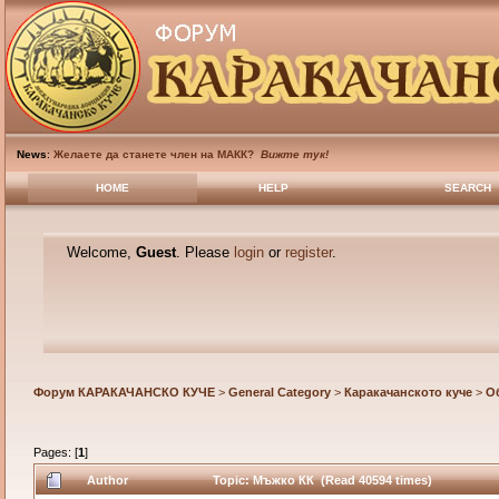
News
:
Желаете да станете член на МАКК?
Вижте тук!
HOME
HELP
SEARCH
Welcome,
Guest
. Please
login
or
register
.
Форум КАРАКАЧАНСКО КУЧЕ
>
General Category
>
Каракачанското куче
>
О
Pages: [
1
]
Author
Topic: Мъжко КК (Read 40594 times)