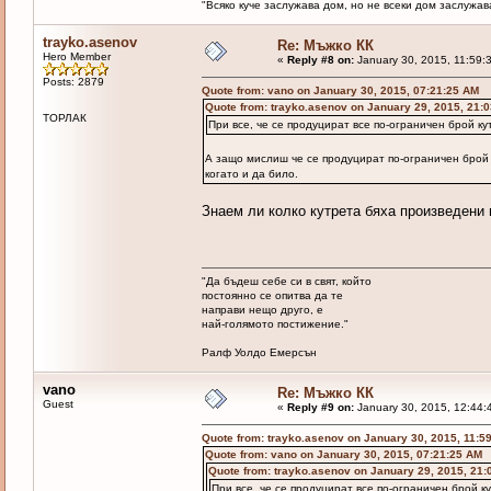
"Всяко куче заслужава дом, но не всеки дом заслужава 
trayko.asenov
Re: Мъжко КК
Hero Member
«
Reply #8 on:
January 30, 2015, 11:59:
Posts: 2879
Quote from: vano on January 30, 2015, 07:21:25 AM
Quote from: trayko.asenov on January 29, 2015, 21:
ТОРЛАК
При все, че се продуцират все по-ограничен брой к
А защо мислиш че се продуцират по-ограничен брой 
когато и да било.
Знаем ли колко кутрета бяха произведени 
"Да бъдеш себе си в свят, който
постоянно се опитва да те
направи нещо друго, е
най-голямото постижение."
Ралф Уолдо Емерсън
vano
Re: Мъжко КК
Guest
«
Reply #9 on:
January 30, 2015, 12:44:
Quote from: trayko.asenov on January 30, 2015, 11:5
Quote from: vano on January 30, 2015, 07:21:25 AM
Quote from: trayko.asenov on January 29, 2015, 21:
При все, че се продуцират все по-ограничен брой 