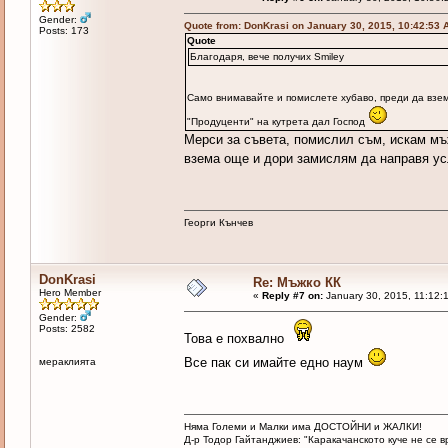
Gender:
Quote from: DonKrasi on January 30, 2015, 10:42:53 
Posts: 173
Quote
Благодаря, вече получих Smiley
Само внимавайте и помислете хубаво, преди да взе
"Продуценти" на кутрета дал Господ
Мерси за съвета, помислил съм, искам мъж
взема още и дори замислям да направя усл
Георги Кънчев
DonKrasi
Re: Мъжко КК
Hero Member
«
Reply #7 on:
January 30, 2015, 11:12:
Gender:
Posts: 2582
Това е похвално
Все пак си имайте едно наум
мераклията
Няма Големи и Малки има ДОСТОЙНИ и ЖАЛКИ!
Д-р Тодор Гайтанджиев: "Каракачанското куче не се 