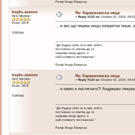
Ралф Уолдо Емерсън
trayko.asenov
Re: Каракачанска овца
Hero Member
«
Reply #123 on:
October 02, 2020, 09:5
Posts: 2879
... и ако ще пишеш нещо конкретно пиши, о
ТОРЛАК
"Да бъдеш себе си в свят, който
постоянно се опитва да те
направи нещо друго, е
най-голямото постижение."
Ралф Уолдо Емерсън
trayko.asenov
Re: Каракачанска овца
Hero Member
«
Reply #124 on:
October 02, 2020, 09:5
Posts: 2879
... и какво е постигнато?! Андрешко лекув
ТОРЛАК
"Да бъдеш себе си в свят, който
постоянно се опитва да те
направи нещо друго, е
най-голямото постижение."
Ралф Уолдо Емерсън