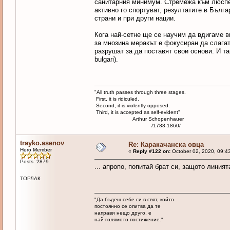
санитарния минимум. Стремежа към люспен
активно го спортуват, резултатите в Бълга
страни и при други нации.
Кога най-сетне ще се научим да вдигаме 
за мнозина меракът е фокусиран да слагат 
разрушат за да поставят свои основи. И так
bulgari).
"All truth passes through three stages.
First, it is ridiculed.
Second, it is violently opposed.
Third, it is accepted as self-evident"
Arthur Schopenhauer
/1788-1860/
trayko.asenov
Re: Каракачанска овца
Hero Member
«
Reply #122 on:
October 02, 2020, 09:4
Posts: 2879
... апропо, попитай брат си, защото линият
ТОРЛАК
"Да бъдеш себе си в свят, който
постоянно се опитва да те
направи нещо друго, е
най-голямото постижение."