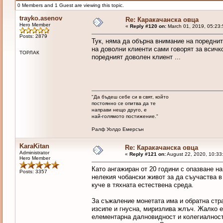
0 Members and 1 Guest are viewing this topic.
trayko.asenov
Re: Каракачанска овца
Hero Member
«
Reply #120 on:
March 01, 2019, 05:23:
Posts: 2879
Тук, няма да обърна внимание на поредни
на доволни клиенти сами говорят за всичк
ТОРЛАК
поредният доволен клиент ...
"Да бъдеш себе си в свят, който
постоянно се опитва да те
направи нещо друго, е
най-голямото постижение."
Ралф Уолдо Емерсън
KaraKitan
Re: Каракачанска овца
Administrator
«
Reply #121 on:
August 22, 2020, 10:33
Hero Member
Като ангажиран от 20 години с опазване н
Posts: 3357
нелекия чобански живот за да съучаства в
куче в тяхната естествена среда.
За съжаление монетата има и обратна стра
изсипе и гнусна, миризлива жлъч. Жалко е
елементарна далновидност и колегиалност