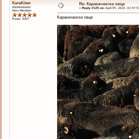
KaraKitan
Re: Каракачанска овца
Administrator
«
Reply #125 on:
April 05, 2022, 01:57:
Hero Member
Каракачански овце
Posts: 3357