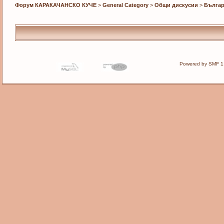
Форум КАРАКАЧАНСКО КУЧЕ
>
General Category
>
Общи дискусии
>
Българ
Powered by SMF 1