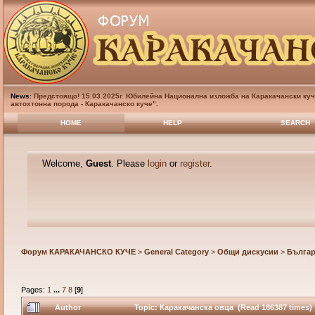
News
:
Предстоящо! 15.03.2025г. Юбилейна Национална изложба на Каракачански куч
автохтонна порода - Каракачанско куче".
HOME
HELP
SEARCH
Welcome,
Guest
. Please
login
or
register
.
Форум КАРАКАЧАНСКО КУЧЕ
>
General Category
>
Общи дискусии
>
Българ
Pages:
1
...
7
8
[
9
]
Author
Topic: Каракачанска овца (Read 186387 times)