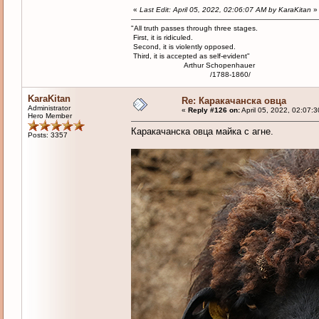
«
Last Edit: April 05, 2022, 02:06:07 AM by KaraKitan
»
"All truth passes through three stages.
First, it is ridiculed.
Second, it is violently opposed.
Third, it is accepted as self-evident"
Arthur Schopenhauer
/1788-1860/
KaraKitan
Re: Каракачанска овца
Administrator
«
Reply #126 on:
April 05, 2022, 02:07:
Hero Member
Каракачанска овца майка с агне.
Posts: 3357