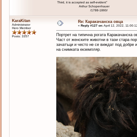
Third, it is accepted as self-evident"
Arthur Schopenhauer
/1788-1860/
KaraKitan
Re: Каракачанска овца
Administrator
«
Reply #127 on:
April 12, 2022, 11:00:1
Hero Member
Портрет на типична рогата Каракачанска о
Posts: 3357
Част от женските животни в тази стара по
зачатъци и често не се виждат под добре 
на снимката екземпляр.