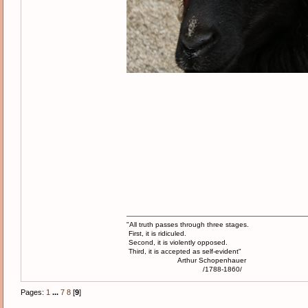
"All truth passes through three stages.
First, it is ridiculed.
Second, it is violently opposed.
Third, it is accepted as self-evident"
Arthur Schopenhauer
/1788-1860/
Pages:
1
...
7
8
[
9
]