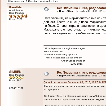
0 Members and 1 Guest are viewing this topic.
KaraKitan
Re: Племенна книга, родословия
Administrator
«
Reply #45 on:
December 03, 2015, 22:15
Hero Member
Нека уточним, че маркирането с чип или 
Posts: 3357
дейност. Тоест не е нещо ново. Маркиран
на Гошо. От своя страна наличието на иде
Маркирането е просто част от нужните нещ
печат на надлежно служебно лице, което г
"All truth passes through three stages.
First, it is ridiculed.
Second, it is violently opposed.
Third, it is accepted as self-evident"
Arthur Schopenhauer
/1788-1860/
SIMBEN
Re: Племенна книга, родословия
Hero Member
«
Reply #46 on:
December 03, 2015, 23:33
Posts: 986
Quote from: vano on December 03, 2015, 16:27:14 PM
Ето и едно конкретно предложение, което може да се
0888313132
асоциацията:
От 1 март 2016 г. в Племенната книга на МАКК да се 
задължително родословие за сметка на развъдчика.
Дава се гратисен период до 01.06.2016 г. на всички р