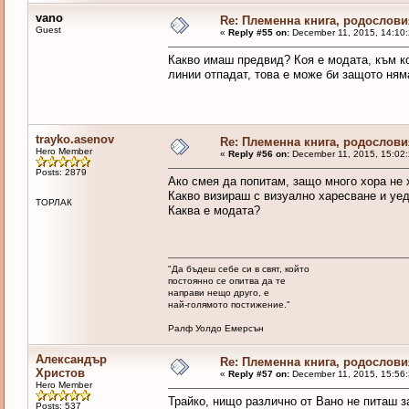
vano
Re: Племенна книга, родословия
Guest
«
Reply #55 on:
December 11, 2015, 14:10
Какво имаш предвид? Коя е модата, към ко
линии отпадат, това е може би защото ням
trayko.asenov
Re: Племенна книга, родословия
Hero Member
«
Reply #56 on:
December 11, 2015, 15:02
Posts: 2879
Ако смея да попитам, защо много хора не 
Какво визираш с визуално харесване и уе
ТОРЛАК
Каква е модата?
"Да бъдеш себе си в свят, който
постоянно се опитва да те
направи нещо друго, е
най-голямото постижение."
Ралф Уолдо Емерсън
Александър
Re: Племенна книга, родословия
Христов
«
Reply #57 on:
December 11, 2015, 15:56
Hero Member
Трайко, нищо различно от Вано не питаш з
Posts: 537