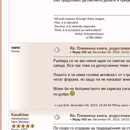
Бих предложил детайлните дебати и преци
"All truth passes through three stages.
First, it is ridiculed.
Second, it is violently opposed.
Third, it is accepted as self-evident"
Arthur Schopenhauer
/1788-1860/
vano
Re: Племенна книга, родословия
Guest
«
Reply #52 on:
December 04, 2015, 14:41
Разбира се че ако някоя идея се сметне з
среща. Все пак това са дискусионни теми 
Лошото е че няма голяма активност от стр
четат форума, но защо ли не изказват мне
Може би на болшинството им харесва сега
по-добро
«
Last Edit: December 04, 2015, 14:43:49 PM by vano
KaraKitan
Re: Племенна книга, родословия
Administrator
«
Reply #53 on:
December 04, 2015, 16:52
Hero Member
По скоро го отдавам на традиционния за с
Posts: 3357