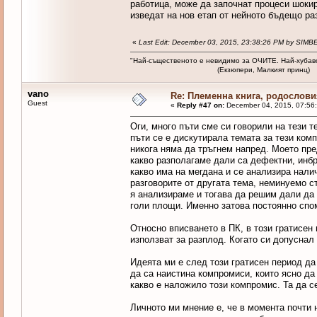
работица, може да започнат процеси шокир
изведат на нов етап от нейното бъдещо ра
«
Last Edit: December 03, 2015, 23:38:26 PM by SIMB
"Най-същественото е невидимо за ОЧИТЕ. Най-хубав
(Екзюпери, Малкият принц)
vano
Re: Племенна книга, родословия
Guest
«
Reply #47 on:
December 04, 2015, 07:56
Оги, много пъти сме си говорили на тези 
пъти се е дискутирала темата за тези ком
никога няма да тръгнем напред. Моето пр
какво разполагаме дали са дефектни, инбр
какво има на мегдана и се анализира нали
разговорите от другата тема, неминуемо с
я анализираме и тогава да решим дали да 
голи площи. Именно затова постоянно спо
Относно вписването в ПК, в този гратисен 
използват за разплод. Когато си допуснал
Идеята ми е след този гратисен период да 
да са наистина компромиси, които ясно да
какво е наложило този компромис. Та да се
Личното ми мнение е, че в момента почти 