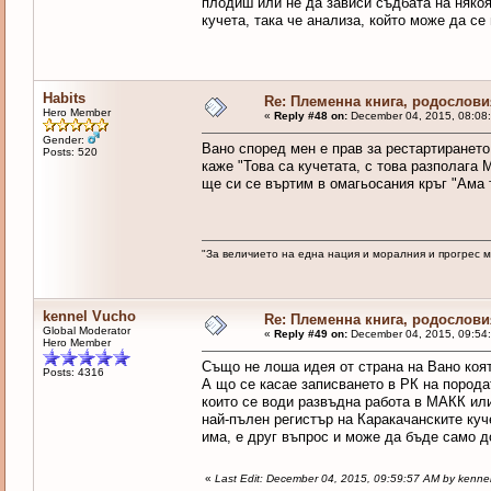
плодиш или не да зависи съдбата на някоя
кучета, така че анализа, който може да с
Habits
Re: Племенна книга, родословия
Hero Member
«
Reply #48 on:
December 04, 2015, 08:08
Gender:
Вано според мен е прав за рестартирането
Posts: 520
каже "Това са кучетата, с това разполага
ще си се въртим в омагьосания кръг "Ама т
"За величието на една нация и моралния и прогрес 
kennel Vucho
Re: Племенна книга, родословия
Global Moderator
«
Reply #49 on:
December 04, 2015, 09:54
Hero Member
Също не лоша идея от страна на Вано коя
Posts: 4316
А що се касае записването в РК на порода
които се води развъдна работа в МАКК или
най-пълен регистър на Каракачанските куч
има, е друг въпрос и може да бъде само 
«
Last Edit: December 04, 2015, 09:59:57 AM by kenne