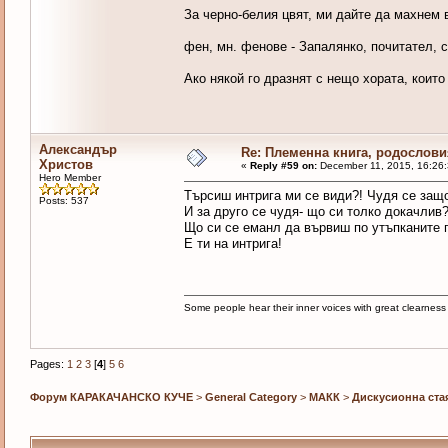
За черно-белия цвят, ми дайте да махнем 
фен, мн. фенове - Запалянко, почитател, 
Ако някой го дразнят с нещо хората, които
Александър
Re: Племенна книга, родословия
Христов
«
Reply #59 on:
December 11, 2015, 16:26
Hero Member
Търсиш интрига ми се види?! Чудя се защ
Posts: 537
И за друго се чудя- що си толко докачлив?
Що си се еманл да вървиш по утъпканите п
Е ти на интрига!
Some people hear their inner voices with great clearnes
Pages:
1
2
3
[
4
]
5
6
Форум КАРАКАЧАНСКО КУЧЕ
>
General Category
>
МАКК
>
Дискусионна ста