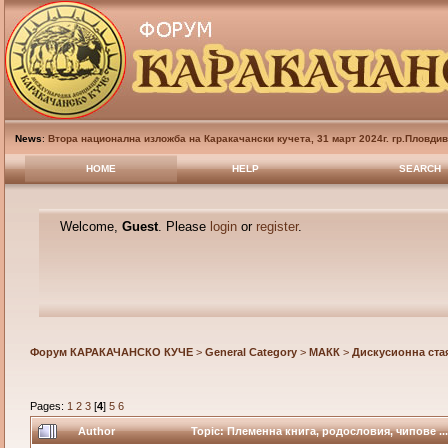
News
:
Втора национална изложба на Каракачански кучета, 31 март 2024г. гр.Пловди
HOME
HELP
SEARCH
Welcome,
Guest
. Please
login
or
register
.
Форум КАРАКАЧАНСКО КУЧЕ
>
General Category
>
МАКК
>
Дискусионна ста
Pages:
1
2
3
[
4
]
5
6
Author
Topic: Племенна книга, родословия, чипове ...