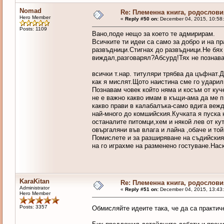
Nomad
Re: Племенна книга, родословия
Hero Member
«
Reply #50 on:
December 04, 2015, 10:58
Posts: 1109
Вано,поде нещо за което те адмирирам.
Всичките ти идеи са само за добро и на п
развъдници.Стигнах до развъдници.Не бях 
виждал,разговарял?Абсурд!Тях не по
За да се тръг
всички т.нар. титуляри трябва да цъфнат.Д
как я мислят.Щото наистина сме го ударил
Познавам човек който няма и косъм от куч
не е важно какво имам в къщи-ама да ме п
какво прави в калабалъка-само вдига вежд
най-много до комшийския.Кучката я пуска н
останалите питомци,хем и някой лев от ку
овъргаляни във влага и лайна ,обаче и то
Помислете и за разширяване на съдийския 
на го играхме на разменено гостуване.Наск
KaraKitan
Re: Племенна книга, родословия
Administrator
«
Reply #51 on:
December 04, 2015, 13:43
Hero Member
Posts: 3357
Обмисляйте идеите така, че да са практи