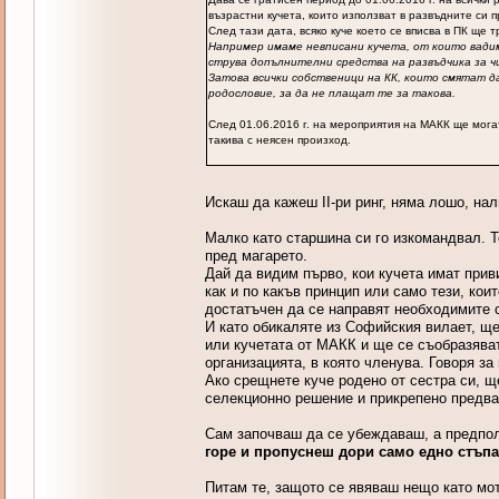
възрастни кучета, които използват в развъдните си п
След тази дата, всяко куче което се вписва в ПК ще 
Например имаме невписани кучета, от които вадим
струва допълнителни средства на развъдчика за ч
Затова всички собственици на КК, които смятат д
родословие, за да не плащат те за такова.
След 01.06.2016 г. на мероприятия на МАКК ще могат
такива с неясен произход.
Искаш да кажеш II-ри ринг, няма лошо, на
Малко като старшина си го изкомандвал. Т
пред магарето.
Дай да видим първо, кои кучета имат прив
как и по какъв принцип или само тези, ко
достатъчен да се направят необходимите с
И като обикаляте из Софийския вилает, ще
или кучетата от МАКК и ще се съобразяват
организацията, в която членува. Говоря за 
Ако срещнете куче родено от сестра си, щ
селекционно решение и прикрепено предвар
Сам започваш да се убеждаваш, а предпола
горе и пропуснеш дори само едно стъпал
Питам те, защото се явяваш нещо като мот