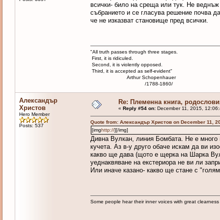
всички- било на среща или тук. Не веднъж
събранието и се гласува решение почва да
че не изказват становище пред всички.
"All truth passes through three stages.
First, it is ridiculed.
Second, it is violently opposed.
Third, it is accepted as self-evident"
Arthur Schopenhauer
/1788-1860/
Александър
Re: Племенна книга, родословия
Христов
«
Reply #54 on:
December 11, 2015, 12:06
Hero Member
Quote from: Александър Христов on December 11, 20
Posts: 537
[img
http://
][/img]
Дивна Вулкан, линия Бомбата. Не е много 
кучета. Аз в-у друго обаче искам да ви из
какво ще дава (щото е щерка на Шарка Вул
уеднаквяване на екстериора не ви ли запр
Или иначе казано- какво ще стане с "голя
Some people hear their inner voices with great clearnes