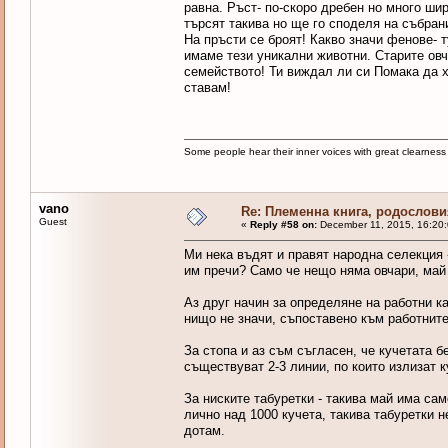
равна. Ръст- по-скоро дребен но много ши
търсят такива но ще го споделя на събран
На пръсти се броят! Какво значи фенове- 
имаме тези уникални животни. Старите овча
семейството! Ти виждал ли си Помака да 
ставам!
Some people hear their inner voices with great clearnes
vano
Re: Племенна книга, родословия
Guest
«
Reply #58 on:
December 11, 2015, 16:20
Ми нека въдят и правят народна селекция -
им пречи? Само че нещо няма овчари, май 
Аз друг начин за определяне на работни ка
нищо не значи, съпоставено към работните
За стопа и аз съм съгласен, че кучетата б
съществуват 2-3 линии, по които излизат к
За ниските табуретки - такива май има са
лично над 1000 кучета, такива табуретки н
дотам.