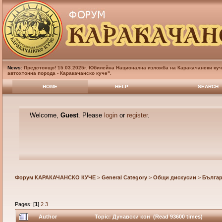
News
:
Предстоящо! 15.03.2025г. Юбилейна Национална изложба на Каракачански куч
автохтонна порода - Каракачанско куче".
HOME
HELP
SEARCH
Welcome,
Guest
. Please
login
or
register
.
Форум КАРАКАЧАНСКО КУЧЕ
>
General Category
>
Общи дискусии
>
Българ
Pages: [
1
]
2
3
Author
Topic: Дунавски кон (Read 93600 times)