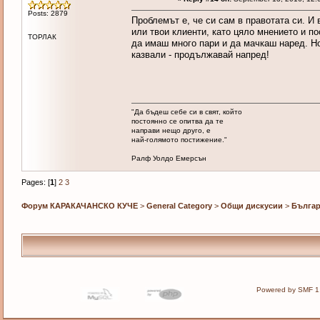
Posts: 2879
Проблемът е, че си сам в правотата си. И 
или твои клиенти, като цяло мнението и по
ТОРЛАК
да имаш много пари и да мачкаш наред. Но
казвали - продължавай напред!
"Да бъдеш себе си в свят, който
постоянно се опитва да те
направи нещо друго, е
най-голямото постижение."
Ралф Уолдо Емерсън
Pages: [
1
]
2
3
Форум КАРАКАЧАНСКО КУЧЕ
>
General Category
>
Общи дискусии
>
Българ
Powered by SMF 1