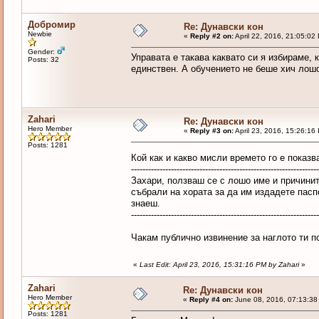
Добромир
Re: Дунавски кон
Newbie
«
Reply #2 on:
April 22, 2016, 21:05:02
Gender:
Управата е такава каквато си я избираме, 
Posts: 32
единствен. А обучението не беше хич лош
Zahari
Re: Дунавски кон
Hero Member
«
Reply #3 on:
April 23, 2016, 15:26:16
Posts: 1281
Кой как и какво мисли времето го е показ
------------------------------------------------------------------
Захари, ползваш се с лошо име и причинит
събрали на хората за да им издадете паспо
знаеш.
------------------------------------------------------------------
Чакам публично извинение за наглото ти п
«
Last Edit: April 23, 2016, 15:31:16 PM by Zahari
»
Zahari
Re: Дунавски кон
Hero Member
«
Reply #4 on:
June 08, 2016, 07:13:38
Posts: 1281