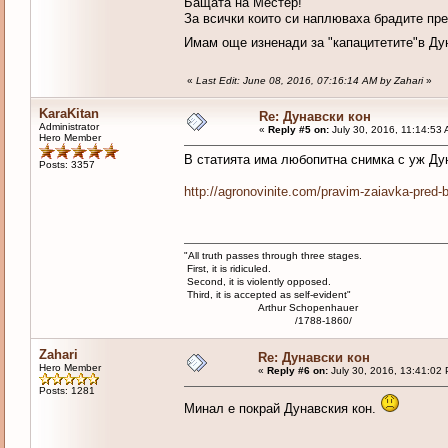
Бащата на Местер!
За всички които си наплюваха брадите пре
Имам още изненади за "капацитетите"в Ду
«
Last Edit: June 08, 2016, 07:16:14 AM by Zahari
»
KaraKitan
Re: Дунавски кон
Administrator
«
Reply #5 on:
July 30, 2016, 11:14:53
Hero Member
В статията има любопитна снимка с уж Дун
Posts: 3357
http://agronovinite.com/pravim-zaiavka-pred-b
"All truth passes through three stages.
First, it is ridiculed.
Second, it is violently opposed.
Third, it is accepted as self-evident"
Arthur Schopenhauer
/1788-1860/
Zahari
Re: Дунавски кон
Hero Member
«
Reply #6 on:
July 30, 2016, 13:41:02
Posts: 1281
Минал е покрай Дунавския кон.