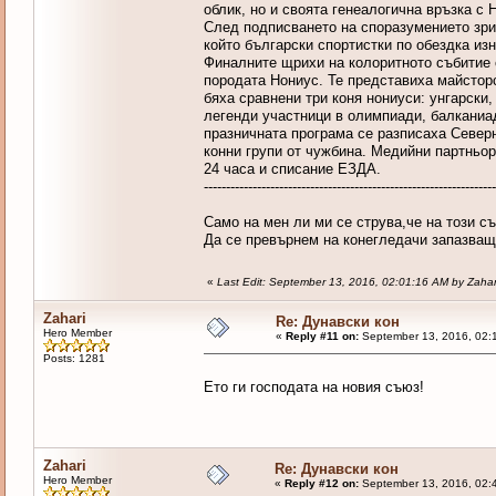
облик, но и своята генеалогична връзка с 
След подписването на споразумението зри
който български спортистки по обездка из
Финалните щрихи на колоритното събитие с
породата Нониус. Те представиха майсторс
бяха сравнени три коня нониуси: унгарски
легенди участници в олимпиади, балканиад
празничната програма се разписаха Север
конни групи от чужбина. Медийни партньор
24 часа и списание ЕЗДА.
------------------------------------------------------------------
Само на мен ли ми се струва,че на този с
Да се превърнем на конегледачи запазващ
«
Last Edit: September 13, 2016, 02:01:16 AM by Zahar
Zahari
Re: Дунавски кон
Hero Member
«
Reply #11 on:
September 13, 2016, 02:
Posts: 1281
Ето ги господата на новия съюз!
Zahari
Re: Дунавски кон
Hero Member
«
Reply #12 on:
September 13, 2016, 02: