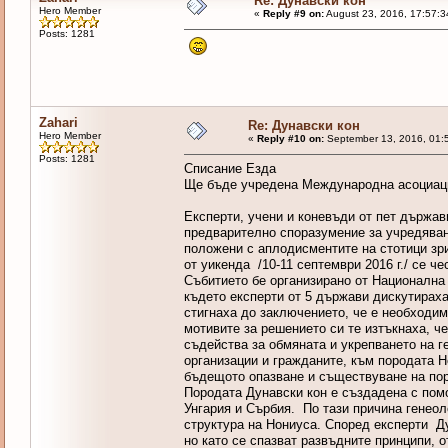
Re: Дунавски кон
Hero Member
«
Reply #9 on:
August 23, 2016, 17:57:3
Posts: 1281
Zahari
Re: Дунавски кон
Hero Member
«
Reply #10 on:
September 13, 2016, 01:
Posts: 1281
Списание Езда
Ще бъде учредена Международна асоциац
Експерти, учени и коневъди от пет държав
предварително споразумение за учредява
положени с аплодисментите на стотици зри
от уикенда /10-11 септември 2016 г./ се ч
Събитието бе организирано от Национална 
където експерти от 5 държави дискутираха
стигнаха до заключението, че е необходи
мотивите за решението си те изтъкнаха, ч
съдейства за обмяната и укрепването на 
организации и гражданите, към породата Н
бъдещото опазване и съществуване на по
Породата Дунавски кон е създадена с помо
Унгария и Сърбия. По тази причина генеол
структура на Нониуса. Според експерти Ду
но като се спазват развъдните принципи, 