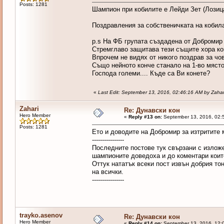
Posts: 1281
Шампион при кобилите е Лейди Зет (Лозица
Поздравления за собственичката на кобил
p.s На ФБ групата създадена от Добромир 
Стремглаво защитава тези същите хора ко
Впрочем не видях от никого поздрав за чов
Също нейното конче станало на 1-во място
Господа големи.... Къде са Ви конете?
«
Last Edit: September 13, 2016, 02:46:16 AM by Zahar
Zahari
Re: Дунавски кон
Hero Member
«
Reply #13 on:
September 13, 2016, 02:
Posts: 1281
Ето и доводите на Добромир за изтритите 
----------------
Последните постове тук свързани с изложе
шампионите доведоха и до коментари коит
Оттук нататък всеки пост извън добрия то
на всички.
----------------
trayko.asenov
Re: Дунавски кон
Hero Member
«
Reply #14 on:
September 13, 2016, 12: