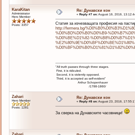
KaraKitan
Re: Дунавски кон
Administrator
«
Reply #7 on:
August 16, 2016, 13:12:4
Hero Member
Статия за изчезващата професия на пастир
Posts: 3357
http://fermera.bg/%D0%B0%D0%B3
%D0%BD%D0%B0%D0%B9-%D0%B7%D0
%D0%BE%D1%82-%D0%B8%D0%B7%D1
%E2%80%9E%D0%BF%D0%BE%D1%80%
%D0%BF%D0%B0%D1%81%D1%82%D0%B
"All truth passes through three stages.
First, it is ridiculed.
Second, it is violently opposed.
Third, it is accepted as self-evident"
Arthur Schopenhauer
/1788-1860/
Zahari
Re: Дунавски кон
Hero Member
«
Reply #8 on:
August 23, 2016, 17:55:1
Posts: 1281
За сверка на Дунавските часовници!
Zahari