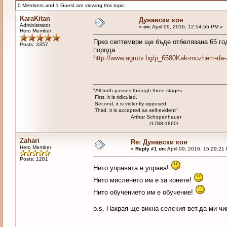
0 Members and 1 Guest are viewing this topic.
KaraKitan
Дунавски кон
Administrator
«
on:
April 09, 2016, 12:54:55 PM »
Hero Member
През септември ще бъде отбелязана 65 го
Posts: 3357
порода
http://www.agrotv.bg/p_6580Kak-mozhem-da-za
"All truth passes through three stages.
First, it is ridiculed.
Second, it is violently opposed.
Third, it is accepted as self-evident"
Arthur Schopenhauer
/1788-1860/
Zahari
Re: Дунавски кон
Hero Member
«
Reply #1 on:
April 09, 2016, 15:29:21
Posts: 1281
Нито управата е управа!
Нито мисленето им е за конете!
Нито обучението им е обучение!
p.s. Накрая ще викна селския вет.да ми чи