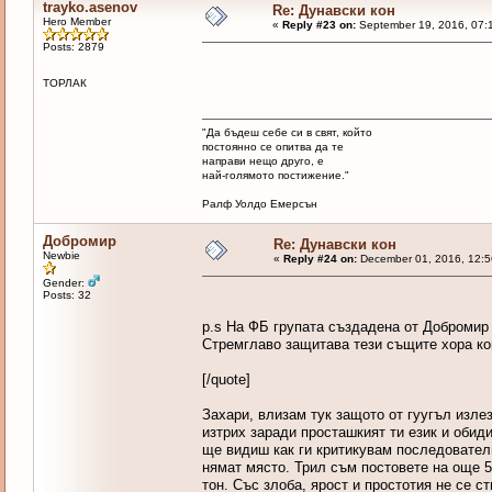
trayko.asenov
Re: Дунавски кон
Hero Member
«
Reply #23 on:
September 19, 2016, 07:
Posts: 2879
ТОРЛАК
"Да бъдеш себе си в свят, който
постоянно се опитва да те
направи нещо друго, е
най-голямото постижение."
Ралф Уолдо Емерсън
Добромир
Re: Дунавски кон
Newbie
«
Reply #24 on:
December 01, 2016, 12:5
Gender:
Posts: 32
p.s На ФБ групата създадена от Добромир 
Стремглаво защитава тези същите хора ко
[/quote]
Захари, влизам тук защото от гуугъл излез
изтрих заради просташкият ти език и обид
ще видиш как ги критикувам последователн
нямат място. Трил съм постовете на още 5
тон. Със злоба, ярост и простотия не се с