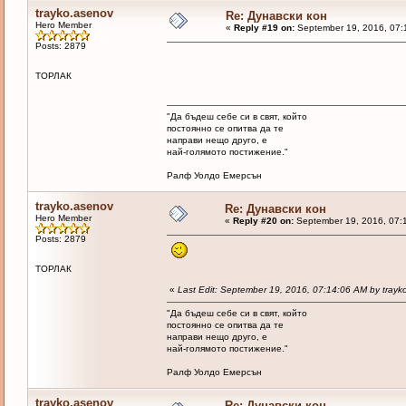
trayko.asenov
Re: Дунавски кон
Hero Member
«
Reply #19 on:
September 19, 2016, 07:
Posts: 2879
ТОРЛАК
"Да бъдеш себе си в свят, който
постоянно се опитва да те
направи нещо друго, е
най-голямото постижение."
Ралф Уолдо Емерсън
trayko.asenov
Re: Дунавски кон
Hero Member
«
Reply #20 on:
September 19, 2016, 07:
Posts: 2879
ТОРЛАК
«
Last Edit: September 19, 2016, 07:14:06 AM by trayk
"Да бъдеш себе си в свят, който
постоянно се опитва да те
направи нещо друго, е
най-голямото постижение."
Ралф Уолдо Емерсън
trayko.asenov
Re: Дунавски кон