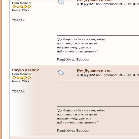
Hero Member
«
Reply #21 on:
September 19, 2016, 07:
Posts: 2879
ТОРЛАК
"Да бъдеш себе си в свят, който
постоянно се опитва да те
направи нещо друго, е
най-голямото постижение."
Ралф Уолдо Емерсън
trayko.asenov
Re: Дунавски кон
Hero Member
«
Reply #22 on:
September 19, 2016, 07:
Posts: 2879
ТОРЛАК
"Да бъдеш себе си в свят, който
постоянно се опитва да те
направи нещо друго, е
най-голямото постижение."
Ралф Уолдо Емерсън