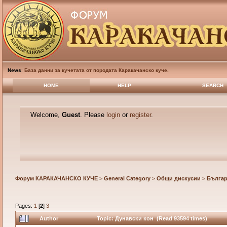
News
:
База данни за кучетата от породата Каракачанско куче.
HOME
HELP
SEARCH
Welcome,
Guest
. Please
login
or
register
.
Форум КАРАКАЧАНСКО КУЧЕ
>
General Category
>
Общи дискусии
>
Българ
Pages:
1
[
2
]
3
Author
Topic: Дунавски кон (Read 93594 times)