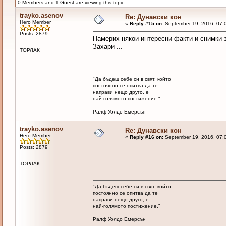
0 Members and 1 Guest are viewing this topic.
trayko.asenov
Re: Дунавски кон
Hero Member
«
Reply #15 on:
September 19, 2016, 07:
Posts: 2879
Намерих някои интересни факти и снимки з
Захари ...
ТОРЛАК
"Да бъдеш себе си в свят, който
постоянно се опитва да те
направи нещо друго, е
най-голямото постижение."
Ралф Уолдо Емерсън
trayko.asenov
Re: Дунавски кон
Hero Member
«
Reply #16 on:
September 19, 2016, 07:
Posts: 2879
ТОРЛАК
"Да бъдеш себе си в свят, който
постоянно се опитва да те
направи нещо друго, е
най-голямото постижение."
Ралф Уолдо Емерсън