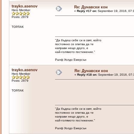
trayko.asenov
Re: Дунавски кон
Hero Member
«
Reply #17 on:
September 19, 2016, 07:
Posts: 2879
ТОРЛАК
"Да бъдеш себе си в свят, който
постоянно се опитва да те
направи нещо друго, е
най-голямото постижение."
Ралф Уолдо Емерсън
trayko.asenov
Re: Дунавски кон
Hero Member
«
Reply #18 on:
September 19, 2016, 07:
Posts: 2879
ТОРЛАК
"Да бъдеш себе си в свят, който
постоянно се опитва да те
направи нещо друго, е
най-голямото постижение."
Ралф Уолдо Емерсън