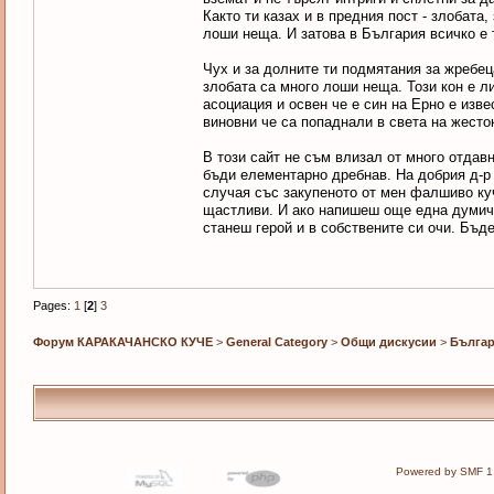
Както ти казах и в предния пост - злобата
лоши неща. И затова в България всичко е т
Чух и за долните ти подмятания за жребеца
злобата са много лоши неща. Този кон е л
асоциация и освен че е син на Ерно е изве
виновни че са попаднали в света на жесток
В този сайт не съм влизал от много отдав
бъди елементарно дребнав. На добрия д-р
случая със закупеното от мен фалшиво куч
щастливи. И ако напишеш още една думичка
станеш герой и в собствените си очи. Бъде
Pages:
1
[
2
]
3
Форум КАРАКАЧАНСКО КУЧЕ
>
General Category
>
Общи дискусии
>
Българ
Powered by SMF 1