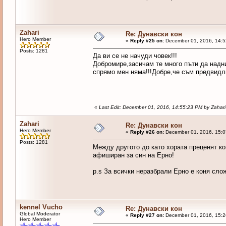
Zahari
Re: Дунавски кон
Hero Member
«
Reply #25 on:
December 01, 2016, 14:5
Posts: 1281
Да ви се не начуди човек!!!
Добромире,засичам те много пъти да надн
спрямо мен няма!!!Добре,че съм предвидл
«
Last Edit: December 01, 2016, 14:55:23 PM by Zahari
Zahari
Re: Дунавски кон
Hero Member
«
Reply #26 on:
December 01, 2016, 15:0
Posts: 1281
Между другото до като хората преценят кой
афиширан за син на Ерно!
p.s За всички неразбрали Ерно е коня сло
kennel Vucho
Re: Дунавски кон
Global Moderator
«
Reply #27 on:
December 01, 2016, 15:2
Hero Member