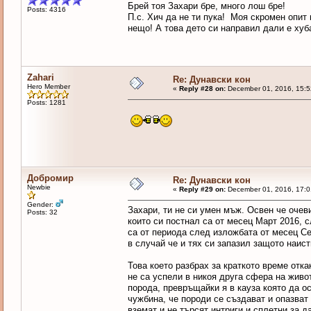
Брей тоя Захари бре, много лош бре!
Posts: 4316
П.с. Хич да не ти пука! Моя скромен опит 
нещо! А това дето си направил дали е хуба
Zahari
Re: Дунавски кон
Hero Member
«
Reply #28 on:
December 01, 2016, 15:5
Posts: 1281
Добромир
Re: Дунавски кон
Newbie
«
Reply #29 on:
December 01, 2016, 17:0
Gender:
Захари, ти не си умен мъж. Освен че очев
Posts: 32
които си постнал са от месец Март 2016, с
са от периода след изложбата от месец Се
в случай че и тях си запазил защото наис
Това което разбрах за краткото време отка
не са успели в никоя друга сфера на живо
порода, превръщайки я в кауза която да ос
чужбина, че породи се създават и опазват 
вземат и не търсят интриги и сплетни за 