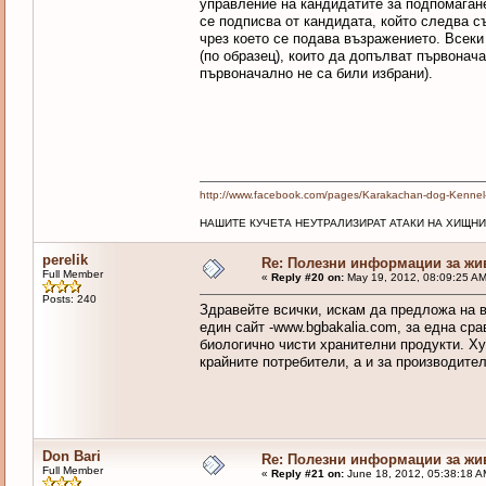
управление на кандидатите за подпомаган
се подписва от кандидата, който следва с
чрез което се подава възражението. Всек
(по образец), които да допълват първонач
първоначално не са били избрани).
http://www.facebook.com/pages/Karakachan-dog-Kenne
НАШИТЕ КУЧЕТА НЕУТРАЛИЗИРАТ АТАКИ НА ХИЩНИ
perelik
Re: Полезни информации за жи
Full Member
«
Reply #20 on:
May 19, 2012, 08:09:25 AM
Posts: 240
Здравейте всички, искам да предложа на в
един сайт -www.bgbakalia.com, за една ср
биологично чисти хранителни продукти. Ху
крайните потребители, а и за производител
Don Bari
Re: Полезни информации за жи
Full Member
«
Reply #21 on:
June 18, 2012, 05:38:18 A