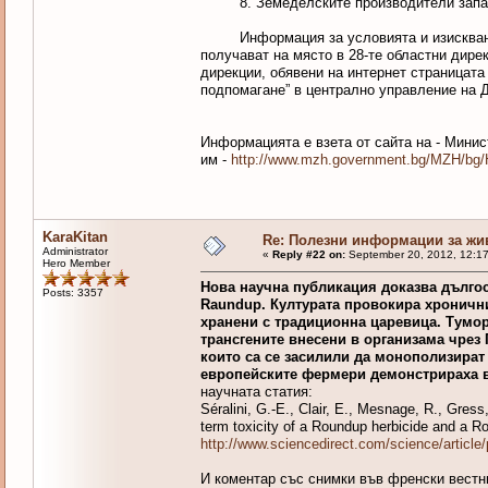
8. Земеделските производители запазват 
Информация за условията и изискваният
получават на място в 28-те областни дире
дирекции, обявени на интернет страницат
подпомагане” в централно управление на Д
Информацията е взета от сайта на - Минис
им -
http://www.mzh.government.bg/MZH/b
KaraKitan
Re: Полезни информации за жи
Administrator
«
Reply #22 on:
September 20, 2012, 12:1
Hero Member
Нова научна публикация доказва дълго
Posts: 3357
Raundup. Културата провокира хронични
хранени с традиционна царевица. Тумори
трансгените внесени в организама чрез
които са се засилили да монополизират 
европейските фермери демонстрираха в
научната статия:
Séralini, G.-E., Clair, E., Mesnage, R., Gres
term toxicity of a Roundup herbicide and a R
http://www.sciencedirect.com/science/articl
И коментар със снимки във френски вестн