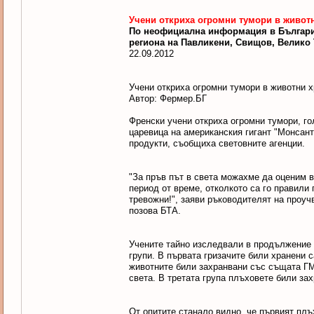
Учени откриха огромни тумори в живот
По неофициална информация в България
региона на Павликени, Свищов, Велико
22.09.2012
Учени откриха огромни тумори в животни 
Автор: Фермер.БГ
Френски учени откриха огромни тумори, го
царевица на американския гигант "Монсанто
продукти, съобщиха световните агенции.
"За пръв път в света можахме да оценим в
период от време, отколкото са го правили
тревожни!", заяви ръководителят на проуч
позова БТА.
Учените тайно изследвали в продължение н
групи. В първата гризачите били хранени 
животните били захранвани със същата ГМО
света. В третата група плъховете били за
От опитите станало видно, че първият плъ