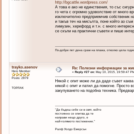
http://bgcattle.wordpress.com/
А това е ако не единствения, то със сигу
го чета с огромно удоволствие от много в
изключително предприемчив собственик н
и такъв теч на мисълта, поне който аз съм
лимузин, херефорд и т.н. с много интерес
се скъпи на практични съвети и пише интер
По-добре пет дена срам на плажа, отколко цела годи
trayko.asenov
Re: Полезни информации за жи
Hero Member
«
Reply #27 on:
May 10, 2015, 19:59:47 P
Posts: 2879
Някой с опит може ли да даде съвет каква
някой с опит и патил да помогне. Просто в
ТОРЛАК
закупуването на подобна техника. Предва
"Да бъдеш себе си в свят, който
постоянно се опитва да те
направи нещо друго, е
най-голямото постижение."
Ралф Уолдо Емерсън