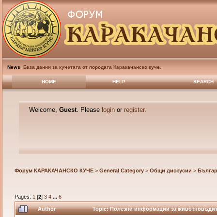
News
:
База данни за кучетата от породата Каракачанско куче.
HOME
HELP
SEARCH
Welcome,
Guest
. Please
login
or
register
.
Форум КАРАКАЧАНСКО КУЧЕ
>
General Category
>
Общи дискусии
>
Българ
Pages:
1
[
2
]
3
4
...
6
Author
Topic: Полезни информации за животновъдите