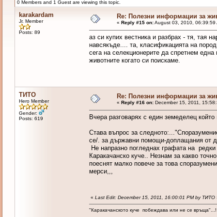
0 Members and 1 Guest are viewing this topic.
karakardam
Re: Полезни информации за жи
Jr. Member
«
Reply #15 on:
August 03, 2010, 06:39:59
Posts: 89
аз си купих вестника и разбрах - тя, тая 
навсякъде.... та, класификацията на пород
сега на селекционерите да спретнем една 
животните когато си поискаме.
ТИТО
Re: Полезни информации за жи
Hero Member
«
Reply #16 on:
December 15, 2011, 15:58
Gender:
Вчера разговарях с един земеделец който 
Posts: 619
Става въпрос за следното:..."Споразумен
се/. за държавни помощи-доплащания от д
Не напразно погледнах графата на редки м
Каракачанско куче.. Незнам за какво точн
поеснят малко повече за това споразумение
мерси,,,
«
Last Edit: December 15, 2011, 16:00:01 PM by ТИТО
"Каракачанското куче побеждава или не се връща"...!