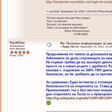
http://tempsreel.nouvelobs.com/ogm-le-scan
«
Last Edit: September 20, 2012, 13:03:56 PM by Kara
"All truth passes through three stages.
First, it is ridiculed.
Second, it is violently opposed.
Third, it is accepted as self-evident"
Arthur Schopenhauer
/1788-1860/
KaraKitan
Re: Полезни информации за жи
Administrator
«
Reply #23 on:
September 23, 2012, 23:4
Hero Member
Продължение по темата за доказаната в
Posts: 3357
Забележете по долу становищата на наши
На първия трябва да му анулират дипло
просто си е измил ръцете с удобното 'Е
наказва с подлагане на 100% ГМО диета 
безопасни, не би трябвало да се против
За сравнение: Един истински и отговор
безопасността на откритията си. Става 
Променливият ток е бил жестоко атакува
дни откритието на Тесла се е превърнал
http://bg.wikipedia.org/wiki/%D
------------------------------------------------------------------