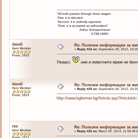
"All truth passes through three stages.
First, it is ridiculed.
Second, it is violently opposed.
Third, it is accepted as self-evident"
Arthur Schopenhauer
/1788-1860/
dandi
Re: Полезни информации за жи
Hero Member
«
Reply #24 on:
September 28, 2012, 16:2
Posts: 2933
Ужаасс
,ние и животните мрем не без
dandi
Re: Полезни информации за жи
Hero Member
«
Reply #25 on:
September 28, 2012, 16:2
Posts: 2933
http://www.bgfermer.bg/Article.asp?ArticleId
rex
Re: Полезни информации за жи
Hero Member
«
Reply #26 on:
March 05, 2013, 11:58:48 
Posts: 1517