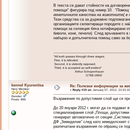
В текста се дават стойности на договоре
помощи" фигурира под номер 10.
"Помощ 
генетичните качества на животните( в т.
Тези средства са за държавно подпомаган
организациите селектиращи породите с на
помощи за селекция бяха нотифицирани от 
биволи, коне, печели). След връчването в 
набързо и допълнителна помощ само за бок
"All truth passes through three stages.
First, it is ridiculed.
Second, it is violently opposed.
Third, it is accepted as self-evident"
Arthur Schopenhauer
/1788-1860/
kennel Kyurenitsa
Re: Полезни информации за жи
Hero Member
«
Reply #19 on:
January 07, 2012, 22:01:4
Gender:
Възражения по допустимия слой ще се прие
Posts: 886
До 20 януари 2012 г. могат да се подават
специализирания слой „Площи, допустими 
генерират автоматично от секция „Система
ДФ „Земеделие” след като земеделският ст
разпечатани възражения по образец се по