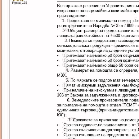
Posts: 133
Във връзка с решение на Управителния съв
изхранване на овце-майки и кози-майки пр
производители:
1. Предоставя се минимална помощ de min
регистрираните по Наредба № 3 от 1999 г.
2. Общият размер на предоставените на
левовата равностойност на 7 500 евро за пе
3. Помощта се предоставя на земеделск
селскостопанска продукция – физически ли
кози-майки, отговарящи на следните услов
• Притежават най-малко 50 броя овце-май
• Притежават най-малко 50 броя кози-май
• Притежават най-малко общо 50 броя овц
4. Размерът на помощта се определя, кат
МЗХ.
5. По мярката се подпомагат земеделск
• Нямат изискуеми задължения към Фонд
• При наличие на изискуеми и ликвидни 
103 от Закона за задълженията и договори
6. Земеделските производители подават 
за прилагане на помощта в отдел “ПСМП” 
едноличния търговец (при кандидатстване
ЮЛ).
7. Сроковете за прилагане на помощта
• Срок за подаване на заявленията – от 1
• Срок за сключване на договорите – от 1
• Срок за изплащане на средствата - до 10