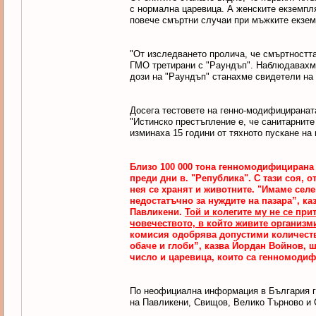
с нормална царевица. А женските екземпля
повече смъртни случаи при мъжките екзем
"От изследването пролича, че смъртността
ГМО третирани с "Раундъп". Наблюдавахме 
дози на "Раундъп" станахме свидетели на 
Досега тестовете на генно-модифицираната
"Истинско престъпление е, че санитарните
изминаха 15 години от тяхното пускане на
Близо 100 000 тона генномодифицирана 
преди дни в. "Република". С тази соя, 
нея се хранят и животните. "Имаме сел
недостатъчно за нуждите на пазара”, каз
Павликени.
Той и колегите му не се при
човечеството, в който живите организми
комисия одобрява допустими количеств
обаче и глоби”, казва Йордан Войнов, ш
число и царевица, които са генномоди
По неофициална информация в България 
на Павликени, Свищов, Велико Търново и 