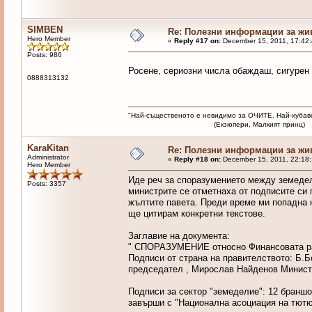
SIMBEN
Re: Полезни информации за жи
Hero Member
«
Reply #17 on:
December 15, 2011, 17:42
Posts: 986
Росене, сериозни числа обаждаш, сигурен
0888313132
"Най-същественото е невидимо за ОЧИТЕ. Най-хубав
(Екзюпери, Малкият принц)
KaraKitan
Re: Полезни информации за жи
Administrator
«
Reply #18 on:
December 15, 2011, 22:18
Hero Member
Иде реч за споразумението между земедел
Posts: 3357
министрите се отметнаха от подписите си 
жълтите павета. Преди време ми попадна 
ще цитирам конкретни текстове.
Заглавие на документа:
" СПОРАЗУМЕНИЕ относно Финансовата рамк
Подписи от страна на правителството: Б.
председател , Мирослав Найденов Минист
Подписи за сектор "земеделие": 12 браншо
завърши с "Национална асоциация на тютюн