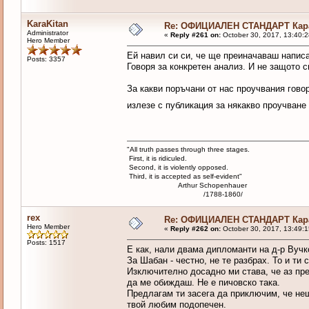
KaraKitan
Re: ОФИЦИАЛЕН СТАНДАРТ Кара
Administrator
«
Reply #261 on:
October 30, 2017, 13:40:
Hero Member
Ей навил си си, че ще преиначаваш написа
Posts: 3357
Говоря за конкретен анализ. И не защото 
За какви поръчани от нас проучвания говор
излезе с публикация за някакво проучване
"All truth passes through three stages.
First, it is ridiculed.
Second, it is violently opposed.
Third, it is accepted as self-evident"
Arthur Schopenhauer
/1788-1860/
rex
Re: ОФИЦИАЛЕН СТАНДАРТ Кара
Hero Member
«
Reply #262 on:
October 30, 2017, 13:49:
Posts: 1517
Е как, нали двама дипломанти на д-р Вучк
За Шабан - честно, не те разбрах. То и ти 
Изключително досадно ми става, че аз пре
да ме обиждаш. Не е пичовско така.
Предлагам ти засега да приключим, че не
твой любим подопечен.