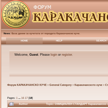
News
:
База данни за кучетата от породата Каракачанско куче.
HOME
HELP
SEARCH
Welcome,
Guest
. Please
login
or
register
.
Форум КАРАКАЧАНСКО КУЧЕ
>
General Category
>
Каракачанското куче
>
С
Pages:
1
...
16
17
[
18
]
Author
Topic: ОФИЦИАЛЕН СТАНДАРТ Каракачанско ку