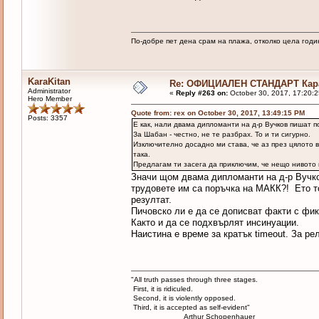
По-добре пет дена срам на плажа, отколко цела годи
KaraKitan
Re: ОФИЦИАЛЕН СТАНДАРТ Кара
Administrator
«
Reply #263 on:
October 30, 2017, 17:20:
Hero Member
Quote from: rex on October 30, 2017, 13:49:15 PM
Posts: 3357
Е как, нали двама дипломанти на д-р Вучков пишат п
За Шабан - честно, не те разбрах. То и ти сигурно.
Изключително досадно ми става, че аз през цялото в
така.
Предлагам ти засега да приключим, че нещо нивото 
Значи щом двама дипломанти на д-р Вучко
трудовете им са поръчка на МАКК?! Ето т
резултат.
Пичовско ли е да се дописват факти с фик
Както и да се подхвърлят инсинуации.
Наистина е време за кратък timeout. За ре
"All truth passes through three stages.
First, it is ridiculed.
Second, it is violently opposed.
Third, it is accepted as self-evident"
Arthur Schopenhauer