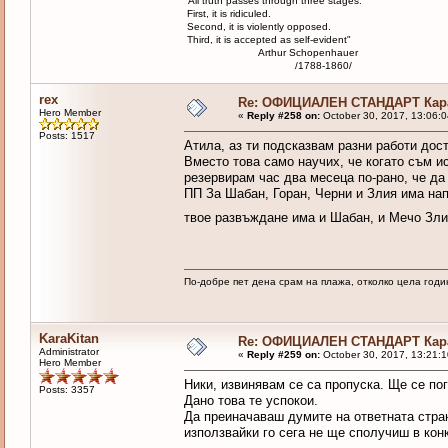
"All truth passes through three stages.
First, it is ridiculed.
Second, it is violently opposed.
Third, it is accepted as self-evident"
Arthur Schopenhauer
/1788-1860/
rex
Re: ОФИЦИАЛЕН СТАНДАРТ Кара
Hero Member
«
Reply #258 on:
October 30, 2017, 13:06:
Posts: 1517
Атила, аз ти подсказвам разни работи дост
Вместо това само научих, че когато съм и
резервирам час два месеца по-рано, че да
ПП За Шабан, Горан, Черни и Злия има нап
твое развъждане има и Шабан, и Мечо Зл
По-добре пет дена срам на плажа, отколко цела годи
KaraKitan
Re: ОФИЦИАЛЕН СТАНДАРТ Кара
Administrator
«
Reply #259 on:
October 30, 2017, 13:21:
Hero Member
Ники, извинявам се са пропуска. Ще се по
Posts: 3357
Дано това те успокои.
Да преиначаваш думите на ответната стран
използвайки го сега не ще сполучиш в кон