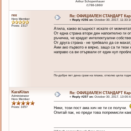
Arthur Schopenhauer
/1788-1860/
rex
Re: ОФИЦИАЛЕН СТАНДАРТ Кара
Hero Member
«
Reply #256 on:
October 30, 2017, 11:33:1
Posts: 1517
Атила, какво всъщност искате от момчетат
От една страна втори ден напоително ги оп
ръчичка, че крадат интелектуални собстве
От друга страна - не трябвало да се маха
Ами ако първото е вярно, защо са ти тези 
направо са ви отървали от един куп пробл
По-добре пет дена срам на плажа, отколко цела годи
KaraKitan
Re: ОФИЦИАЛЕН СТАНДАРТ Кара
Administrator
«
Reply #257 on:
October 30, 2017, 13:00:
Hero Member
Posts: 3357
Ники, този пост ама хич не ти се получи.
Опитай пак, но преди това попремисли как