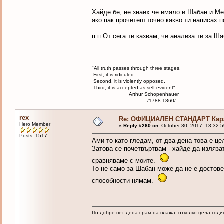
Хайде бе, не знаех че имало и Шабан и Ме
ако пак прочетеш точно какво ти написах п
п.п.От сега ти казвам, че анализа ти за Ш
"All truth passes through three stages.
First, it is ridiculed.
Second, it is violently opposed.
Third, it is accepted as self-evident"
Arthur Schopenhauer
/1788-1860/
rex
Re: ОФИЦИАЛЕН СТАНДАРТ Кара
Hero Member
«
Reply #260 on:
October 30, 2017, 13:32:
Posts: 1517
Ами то като гледам, от два дена това е це
Затова се почетвъртвам - хайде да изляза
сравняваме с моите.
То не само за Шабан може да не е достов
способности нямам.
По-добре пет дена срам на плажа, отколко цела годи