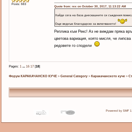
Posts: 683
Quote from: rex on October 30, 2017, 11:13:22 AM
Хайде сега на база днескашните си съждения помисл
Още веднъж благодарско за включването!
Реплика към Рекс! Аз не виждам пряка вр
цветова вариация, която мисля, че липсва
редовете го сподели
Pages:
1
...
16
17
[
18
]
Форум КАРАКАЧАНСКО КУЧЕ
>
General Category
>
Каракачанското куче
>
С
Powered by SMF 1