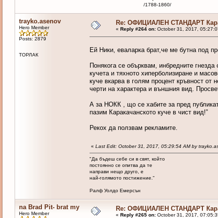
/1788-1860/
trayko.asenov
Re: ОФИЦИАЛЕН СТАНДАРТ Кара
Hero Member
«
Reply #264 on:
October 31, 2017, 05:27:
Posts: 2879
Ей Ники, еваларка брат,че ме бутна под 
ТОРЛАК
Понякога се обърквам, инбредните гнезда
кучета и тяхното хиперболизиране и масов
куче вкарва в голям процент кръвност от 
черти на характера и външния вид. Просв
А за НОКК , що се хабите за пред публикат
пазим Каракачанското куче в чист вид!”
Рекох да ползвам рекламите.
«
Last Edit: October 31, 2017, 05:29:54 AM by trayko.
"Да бъдеш себе си в свят, който
постоянно се опитва да те
направи нещо друго, е
най-голямото постижение."
Ралф Уолдо Емерсън
na Brad Pit- brat my
Re: ОФИЦИАЛЕН СТАНДАРТ Кара
Hero Member
«
Reply #265 on:
October 31, 2017, 07:05: