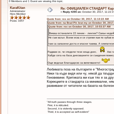
0 Members and 1 Guest are viewing this topic.
KaraKitan
Re: ОФИЦИАЛЕН СТАНДАРТ Кара
Administrator
«
Reply #255 on:
October 30, 2017, 11:22:3
Hero Member
Quote from: rex on October 30, 2017, 11:13:22 AM
Posts: 3357
Quote from: na Brad Pit- brat my on October 30, 2017
Quote from: rex on October 30, 2017, 10:53:37 AM
Викаш останалите 22 линии - лингии? Сакън недей
Не съм казъл. Всеки иска и се стреми към по хубав 
там са запазени доста и класни такива. А симпати
Радвам се, че сподели тези неща днес.
Ако г
Хайде сега на база днескашните си съждения помисл
Още веднъж благодарско за включването!
Любимата поза на българите е "Многостра
Ники та къде видя или чу, някой да твърд
Геновевини. Критиката ми към тях е за дру
Корекциите в стандарта са минимални, няма
развивани от читатели на базата на болез
"All truth passes through three stages.
First, it is ridiculed.
Second, it is violently opposed.
Third, it is accepted as self-evident"