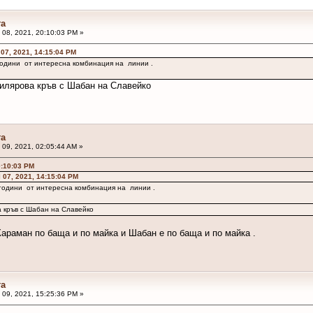
та
l 08, 2021, 20:10:03 PM »
 07, 2021, 14:15:04 PM
години от интересна комбинация на линии .
Билярова кръв с Шабан на Славейко
та
l 09, 2021, 02:05:44 AM »
0:10:03 PM
l 07, 2021, 14:15:04 PM
 години от интересна комбинация на линии .
а кръв с Шабан на Славейко
Караман по баща и по майка и Шабан е по баща и по майка .
та
l 09, 2021, 15:25:36 PM »