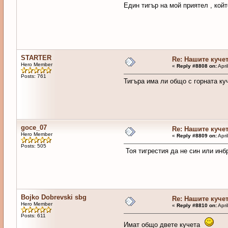
Eдин тигър на мой приятел , койт
STARTER
Re: Нашите куче
Hero Member
«
Reply #8808 on:
Apri
Posts: 761
Тигъра има ли общо с горната ку
goce_07
Re: Нашите куче
Hero Member
«
Reply #8809 on:
Apri
Posts: 505
Тоя тигрестия да не син или инб
Bojko Dobrevski sbg
Re: Нашите куче
Hero Member
«
Reply #8810 on:
Apri
Posts: 611
Имат общо двете кучета