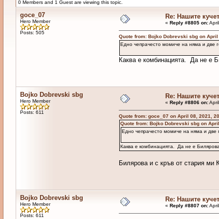
0 Members and 1 Guest are viewing this topic.
goce_07
Re: Нашите куче
Hero Member
«
Reply #8805 on:
Apri
Posts: 505
Quote from: Bojko Dobrevski sbg on April
Едно чепрачесто момиче на няма и две 
Каква е комбинацията. Да не е 
Bojko Dobrevski sbg
Re: Нашите куче
Hero Member
«
Reply #8806 on:
Apri
Posts: 611
Quote from: goce_07 on April 08, 2021, 2
Quote from: Bojko Dobrevski sbg on Apri
Едно чепрачесто момиче на няма и две
Каква е комбинацията. Да не е Биляров
Билярова и с кръв от стария ми 
Bojko Dobrevski sbg
Re: Нашите куче
Hero Member
«
Reply #8807 on:
Apri
Posts: 611