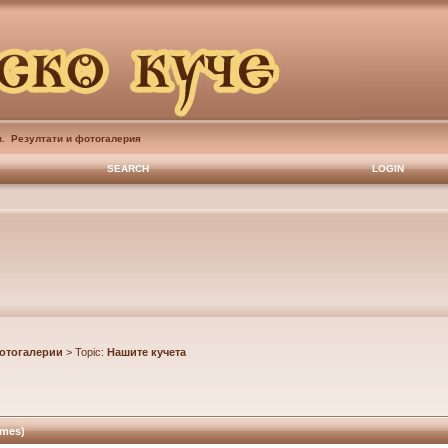
в. Резултати и фотогалерия
SEARCH
LOGIN
отогалерии
> Topic:
Нашите кучета
imes)