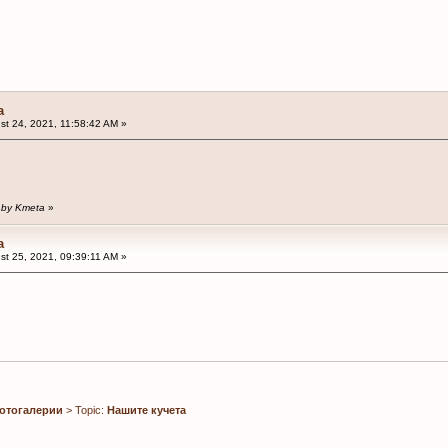
а
t 24, 2021, 11:58:42 AM »
M by Kmeta
»
а
t 25, 2021, 09:39:11 AM »
отогалерии
> Topic:
Нашите кучета