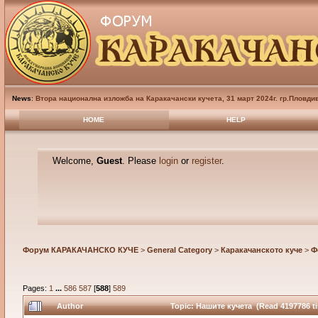
News
:
Втора национална изложба на Каракачански кучета, 31 март 2024г. гр.Пловди
HOME
HELP
Welcome,
Guest
. Please
login
or
register
.
Форум КАРАКАЧАНСКО КУЧЕ
>
General Category
>
Каракачанското куче
>
Ф
Pages:
1
...
586
587
[
588
]
589
Author
Topic: Нашите кучета (Read 4197786 t