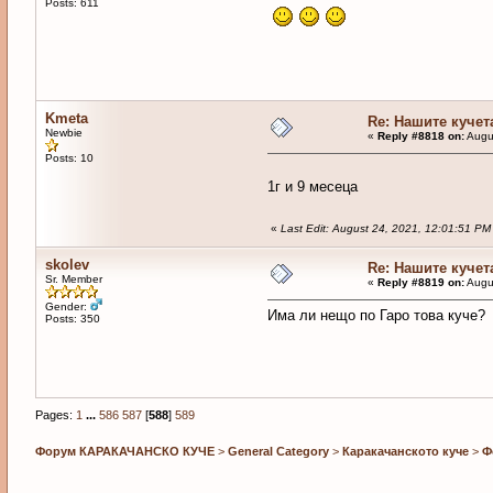
Posts: 611
Kmeta
Re: Нашите кучет
Newbie
«
Reply #8818 on:
Augus
Posts: 10
1г и 9 месеца
«
Last Edit: August 24, 2021, 12:01:51 P
skolev
Re: Нашите кучет
Sr. Member
«
Reply #8819 on:
Augus
Gender:
Има ли нещо по Гаро това куче?
Posts: 350
Pages:
1
...
586
587
[
588
]
589
Форум КАРАКАЧАНСКО КУЧЕ
>
General Category
>
Каракачанското куче
>
Ф