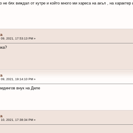
о не бях виждал от кутре и който много ми хареса на акъл , на характер
та
l 09, 2021, 17:53:13 PM »
чка?
та
l 09, 2021, 19:14:10 PM »
ридингов внук на Диле
та
l 10, 2021, 17:38:34 PM »