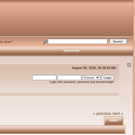
ко куче".
REGISTER
August 08, 2026, 06:38:59 AM
Login with username, password and session length
« previous
next »
PRINT