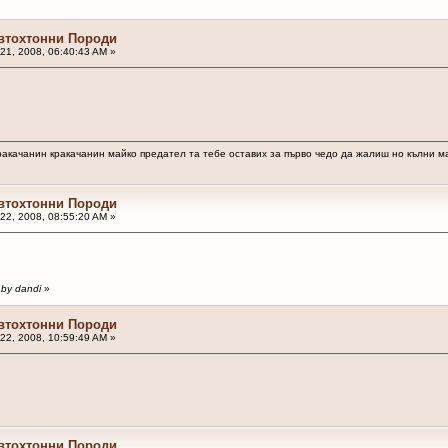
Автохтонни Породи
21, 2008, 06:40:43 AM »
аракачанин кракачанин майко предател та тебе оставих за първо чедо да жалиш но кълни 
Автохтонни Породи
22, 2008, 08:55:20 AM »
 by dandi
»
Автохтонни Породи
22, 2008, 10:59:49 AM »
Автохтонни Породи