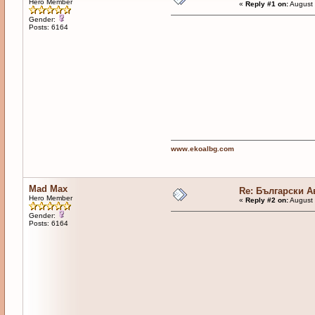
Hero Member
«
Reply #1 on:
August 
Gender:
Posts: 6164
www.ekoalbg.com
Mad Max
Re: Български 
Hero Member
«
Reply #2 on:
August 
Gender:
Posts: 6164