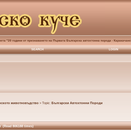
ета "20 години от признаването на Първата Българска автохтонна порода - Каракачанс
SEARCH
LOGIN
рското животновъдство
> Topic:
Български Автохтонни Породи
 (Read 806188 times)