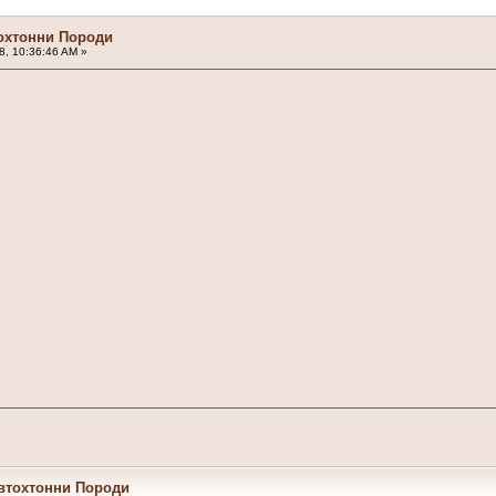
охтонни Породи
8, 10:36:46 AM »
Автохтонни Породи