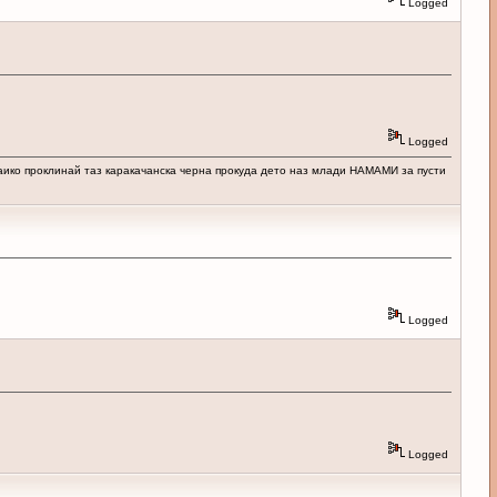
Logged
Logged
маико проклинай таз каракачанска черна прокуда дето наз млади НАМАМИ за пусти
Logged
Logged