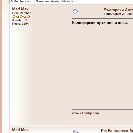
0 Members and 1 Guest are viewing this topic.
Mad Max
Български Авт
Hero Member
«
on:
August 20, 200
Gender:
Калоферски пръчове и кози.
Posts: 6164
www.ekoalbg.com
Mad Max
Re: Български 