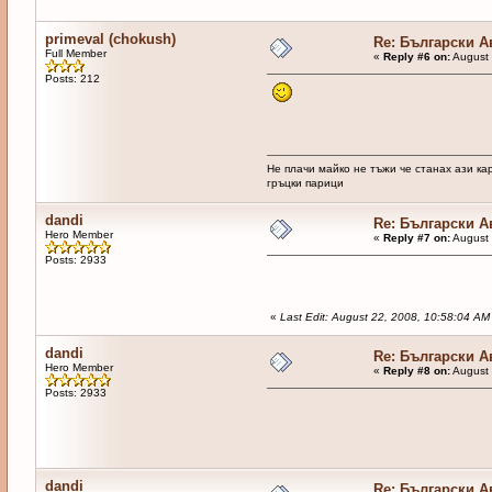
primeval (chokush)
Re: Български 
Full Member
«
Reply #6 on:
August 
Posts: 212
Не плачи майко не тъжи че станах ази к
гръцки парици
dandi
Re: Български 
Hero Member
«
Reply #7 on:
August 
Posts: 2933
«
Last Edit: August 22, 2008, 10:58:04 AM
dandi
Re: Български 
Hero Member
«
Reply #8 on:
August 
Posts: 2933
dandi
Re: Български 