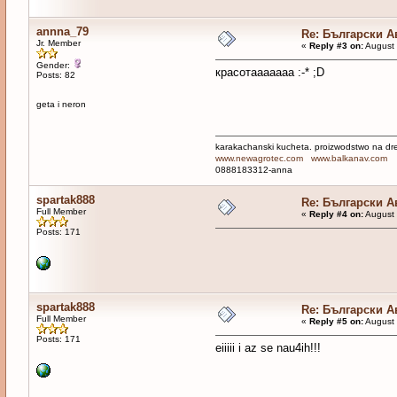
annna_79
Re: Български 
Jr. Member
«
Reply #3 on:
August 
Gender:
красотааааааа :-* ;D
Posts: 82
geta i neron
karakachanski kucheta. proizwodstwo na drehi
www.newagrotec.com
www.balkanav.com
0888183312-anna
spartak888
Re: Български 
Full Member
«
Reply #4 on:
August 
Posts: 171
spartak888
Re: Български 
Full Member
«
Reply #5 on:
August 
Posts: 171
eiiiii i az se nau4ih!!!