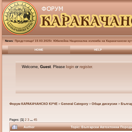
News
:
Предстоящо! 15.03.2025г. Юбилейна Национална изложба на Каракачански куч
HOME
HELP
Welcome,
Guest
. Please
login
or
register
.
Форум КАРАКАЧАНСКО КУЧЕ
>
General Category
>
Общи дискусии
>
Бълга
Pages: [
1
]
2
3
...
45
Author
Topic: Български Автохтонни Породи