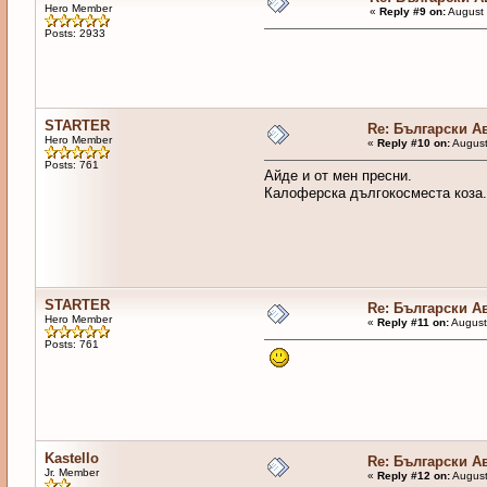
Hero Member
«
Reply #9 on:
August 
Posts: 2933
STARTER
Re: Български А
Hero Member
«
Reply #10 on:
August
Posts: 761
Айде и от мен пресни.
Калоферска дългокосместа коза.
STARTER
Re: Български А
Hero Member
«
Reply #11 on:
August
Posts: 761
Kastello
Re: Български А
Jr. Member
«
Reply #12 on:
August