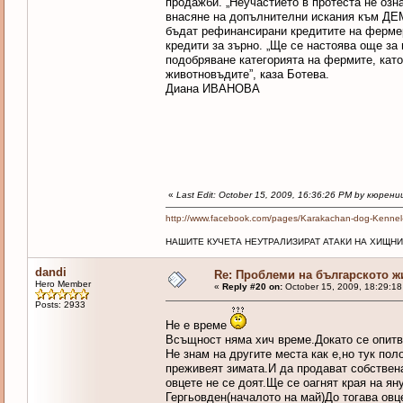
продажби. „Неучастието в протеста не озн
внасяне на допълнителни искания към ДЕ
бъдат рефинансирани кредитите на фермери
кредити за зърно. „Ще се настоява още за 
подобряване категорията на фермите, като
животновъдите”, каза Ботева.
Диана ИВАНОВА
«
Last Edit: October 15, 2009, 16:36:26 PM by кюрени
http://www.facebook.com/pages/Karakachan-dog-Kenne
НАШИТЕ КУЧЕТА НЕУТРАЛИЗИРАТ АТАКИ НА ХИЩНИ
dandi
Re: Проблеми на българското 
Hero Member
«
Reply #20 on:
October 15, 2009, 18:29:1
Posts: 2933
Не е време
Всъщност няма хич време.Докато се опитва
Не знам на другите места как е,но тук по
преживеят зимата.И да продават собствен
овцете не се доят.Ще се оагнят края на я
Гергьовден(началото на май)До тогава овц