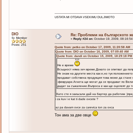
USTATA MI OTDAVA VSEKIMU DULJIMOTO
DIO
Re: Проблеми на българското 
Sr. Member
«
Reply #24 on:
October 19, 2009, 08:16:54
Posts: 251
Quote from: petko on October 17, 2009, 11:20:58 AM
Quote from: DIO on October 16, 2009, 07:09:40 AM
Quote from: dandi on October 15, 2009, 18:29:18 PM
Не е време
Всъщност няма хич време.Докато се опитват да попр
Не знам на другите места как е,но тук положениет
продават собствена продукция това може да стане 
-февруари.Агнета ще могат да се продават по Вели
дадат за съжаление.Въпроса е как ще оцелеят до т
Като сте я закъсали дай на бартер да работим ;)пре
i za kuv i e kat ti dade ovcete ?
az pa davam ovce za carevica ton za ovca
Тон ама за две овце