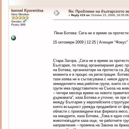
kennel Kyurenitsa
Re: Проблеми на българското 
Hero Member
«
Reply #19 on:
October 15, 2009, 16:35:0
Gender:
Posts: 886
Пени Ботева: Сега не е време за протести
15 октомври 2009 | 12:25 | Агенция "Фокус
Стара Загора. „Сега не е време за протест
България, по повод организирания днес пр
на Ботева, организатори на протеста са „
момента е в процес на регистрация. Ботев
тази изява не е съгласувана с никоя друга
земеделието има работни групи, които се 
групи има представители на Съюза на живо
– четири месеца време на новото правител
държавата”, каза Ботева и уточни, че при
между България у европейските структури.
която всъщност урежда продажбите от фе
области с произведени във фермата месо, 
на мандрите, каза Ботева. „Това е едно с
животновъдите каза още, че работните гру
направления – промяна на Закона за бранш