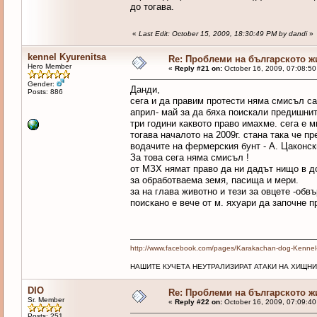
до тогава.
«
Last Edit: October 15, 2009, 18:30:49 PM by dandi
»
kennel Kyurenitsa
Re: Проблеми на българското 
Hero Member
«
Reply #21 on:
October 16, 2009, 07:08:50
Gender:
Данди,
Posts: 886
сега и да правим протести няма смисъл са
април- май за да бяха поискали предишни
три години каквото право имахме. сега е м
тогава началото на 2009г. стана така че п
водачите на фермерския бунт - А. Цаконск
За това сега няма смисъл !
от МЗХ нямат право да ни дадът нищо в д
за обработваема земя, пасища и мери.
за на глава животно и тези за овцете -обв
поискано е вече от м. яхуари да започне 
http://www.facebook.com/pages/Karakachan-dog-Kenne
НАШИТЕ КУЧЕТА НЕУТРАЛИЗИРАТ АТАКИ НА ХИЩНИ
DIO
Re: Проблеми на българското 
Sr. Member
«
Reply #22 on:
October 16, 2009, 07:09:40
Posts: 251