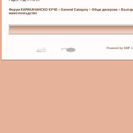
Форум КАРАКАЧАНСКО КУЧЕ
>
General Category
>
Общи дискусии
>
Българ
животновъдство
Powered by SMF 1