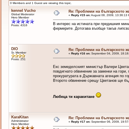
0 Members and 1 Guest are viewing this topic.
kennel Vucho
Re: Проблеми на българското 
Global Moderator
«
Reply #15 on:
August 08, 2009, 13:36:13
Hero Member
В интерес на истината при предишния мин
Posts: 4316
фермерите. Дотогава въобще такъв липсваш
DIO
Re: Проблеми на българското 
Sr. Member
«
Reply #16 on:
September 04, 2009, 18:18
Posts: 251
Екс земеделският министър Валери Цветан
повдигнато обвинение за заменки на гори,
прокуратурата в Държавната агенция по гор
Второто обвинение срещу Цветанов ще бъд
Любеца ти каракитане
KaraKitan
Re: Проблеми на българското 
Administrator
«
Reply #17 on:
September 06, 2009, 19:57
Hero Member