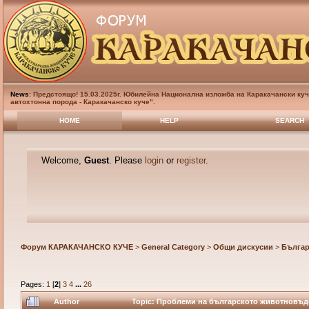
News
:
Предстоящо! 15.03.2025г. Юбилейна Национална изложба на Каракачански куч
автохтонна порода - Каракачанско куче".
HOME
HELP
SEARCH
Welcome,
Guest
. Please
login
or
register
.
Форум КАРАКАЧАНСКО КУЧЕ
>
General Category
>
Общи дискусии
>
Българ
Pages:
1
[
2
]
3
4
...
26
Author
Topic: Проблеми на българското животновъдс