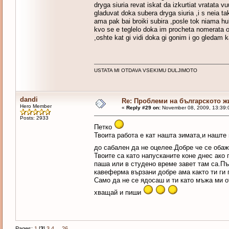
dryga siuria revat iskat da izkurtiat vratata v
gladuvat doka subera dryga siuria ,i s neia t
ama pak bai broiki subira ,posle tok niama hu
kvo se e teglelo doka im procheta nomerata ot
,oshte kat gi vidi doka gi gonim i go gledam k
USTATA MI OTDAVA VSEKIMU DULJIMOTO
dandi
Re: Проблеми на българското 
Hero Member
«
Reply #29 on:
November 08, 2009, 13:39:
Posts: 2933
Петко
Твоита работа е кат нашта зимата,и наште 
до сабален да не оцелее.Добре че се обаж
Твоите са като напусканите коне днес ако
паша или в студено време завет там са.Пък
кавеферма вързани добре ама както ти ги гл
Само да не се ядосаш и ти като мъжа ми о
хващай и пиши
Pages:
1
[
2
]
3
4
...
26