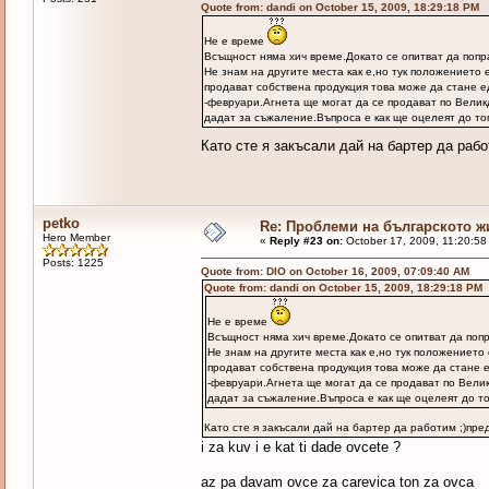
Quote from: dandi on October 15, 2009, 18:29:18 PM
Не е време
Всъщност няма хич време.Докато се опитват да попра
Не знам на другите места как е,но тук положението 
продават собствена продукция това може да стане е
-февруари.Агнета ще могат да се продават по Велик
дадат за съжаление.Въпроса е как ще оцелеят до то
Като сте я закъсали дай на бартер да рабо
petko
Re: Проблеми на българското 
Hero Member
«
Reply #23 on:
October 17, 2009, 11:20:58
Posts: 1225
Quote from: DIO on October 16, 2009, 07:09:40 AM
Quote from: dandi on October 15, 2009, 18:29:18 PM
Не е време
Всъщност няма хич време.Докато се опитват да попра
Не знам на другите места как е,но тук положението
продават собствена продукция това може да стане е
-февруари.Агнета ще могат да се продават по Велик
дадат за съжаление.Въпроса е как ще оцелеят до то
Като сте я закъсали дай на бартер да работим ;)пре
i za kuv i e kat ti dade ovcete ?
az pa davam ovce za carevica ton za ovca