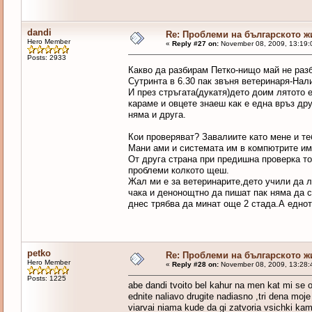
dandi
Re: Проблеми на българското 
Hero Member
«
Reply #27 on:
November 08, 2009, 13:19:
Posts: 2933
Какво да разбирам Петко-нищо май не ра
Сутринта в 6.30 пак звъня ветеринаря-Нали
И през стръгата(дукатя)дето доим лятото 
караме и овцете знаеш как е една връз др
няма и друга.
Кои проверяват? Завалиите като мене и те
Мани ами и системата им в компютрите им 
От друга страна при предишна проверка то
проблеми колкото щеш.
Жал ми е за ветеринарите,дето учили да л
чака и денонощтно да пишат пак няма да с
днес трябва да минат още 2 стада.А еднот
petko
Re: Проблеми на българското 
Hero Member
«
Reply #28 on:
November 08, 2009, 13:28:
Posts: 1225
abe dandi tvoito bel kahur na men kat mi se 
ednite naliavo drugite nadiasno ,tri dena moje
viarvai niama kude da gi zatvoria vsichki kam