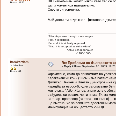
DIO най-обичам когато някой като теб се о
Posts: 3357
да ги коментира назидателно.
Спести си усилията.
Май доста ти е бръкнал Цветанов в джиг
"All truth passes through three stages.
First, it is ridiculed.
Second, it is violently opposed.
Third, it is accepted as self-evident"
Arthur Schopenhauer
/1788-1860/
karakardam
Re: Проблеми на българското 
Jr. Member
«
Reply #18 on:
September 08, 2009, 16:23
Posts: 89
каракитане, само да припомним на уважае
Каракачански кон? ("щом няма патент няма
Димитър Пейчев и Цветан Димитров - на с
наредба за евросубсидии за опазване бълг
кончетата: "Абе, Желев, значи аз в събота 
събудил, си решил, че ги няма! Ти, за ма
на т.нар. професор (за това - по-късно)...
ще вметна, че за всичките досегашни мага
манипулация на обществото към ДС.....