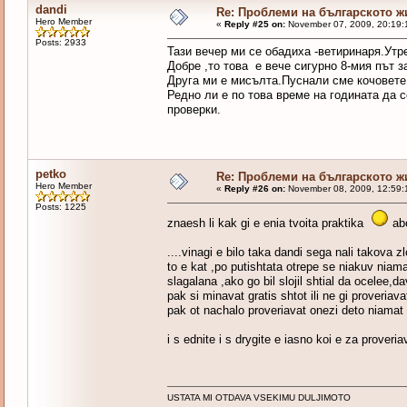
dandi
Re: Проблеми на българското 
Hero Member
«
Reply #25 on:
November 07, 2009, 20:19:
Posts: 2933
Тази вечер ми се обадиха -ветиринаря.Утре
Добре ,то това е вече сигурно 8-мия път з
Друга ми е мисълта.Пуснали сме кочовете 
Редно ли е по това време на годината да 
проверки.
petko
Re: Проблеми на българското 
Hero Member
«
Reply #26 on:
November 08, 2009, 12:59:
Posts: 1225
znaesh li kak gi e enia tvoita praktika
abe
....vinagi e bilo taka dandi sega nali takova z
to e kat ,po putishtata otrepe se niakuv niama
slagalana ,ako go bil slojil shtial da ocelee,d
pak si minavat gratis shtot ili ne gi proveriav
pak ot nachalo proveriavat onezi deto niamat z
i s ednite i s drygite e iasno koi e za prover
USTATA MI OTDAVA VSEKIMU DULJIMOTO