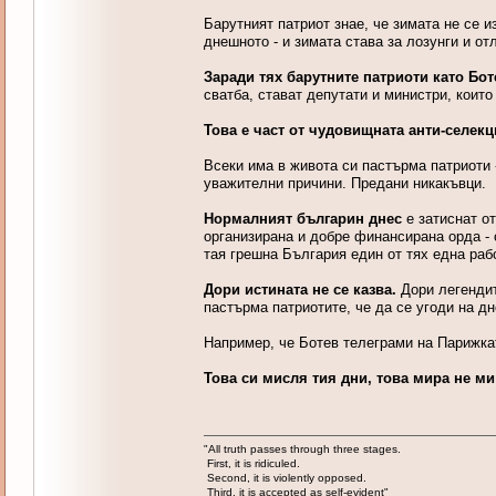
Барутният патриот знае, че зимата не се и
днешното - и зимата става за лозунги и о
Заради тях барутните патриоти като Бот
сватба, стават депутати и министри, които
Това е част от чудовищната анти-селекц
Всеки има в живота си пастърма патриоти 
уважителни причини. Предани никакъвци.
Нормалният българин днес
е затиснат от
организирана и добре финансирана орда - 
тая грешна България един от тях една рабо
Дори истината не се казва.
Дори легендите
пастърма патриотите, че да се угоди на д
Например, че Ботев телеграми на Парижкат
Това си мисля тия дни, това мира не ми
"All truth passes through three stages.
First, it is ridiculed.
Second, it is violently opposed.
Third, it is accepted as self-evident"