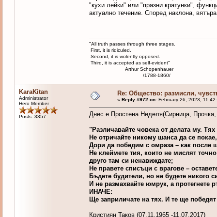
"кухи лейки" или "празни кратунки", функ
актуално течение. Според наклона, вятъра
"All truth passes through three stages.
First, it is ridiculed.
Second, it is violently opposed.
Third, it is accepted as self-evident"
Arthur Schopenhauer
/1788-1860/
KaraKitan
Re: Общество: размисли, чувст
Administrator
«
Reply #972 on:
February 26, 2023, 11:42
Hero Member
Днес е Простена Неделя(Сирница, Прочка,
Posts: 3357
"Различавайте човека от делата му. Тях
Не отричайте никому шанса да се покае,
Дори да победим с омраза – как после 
Не клеймете тия, които не мислят точно 
друго там си ненавиждате;
Не правете списъци с врагове – оставете
Бъдете будители, но не будете никого с
И не размахвайте юмрук, а протегнете р
ИНАЧЕ:
Ще заприличате на тях. И те ще победя
Кристиян Таков (07.11.1965 -11.07.2017)