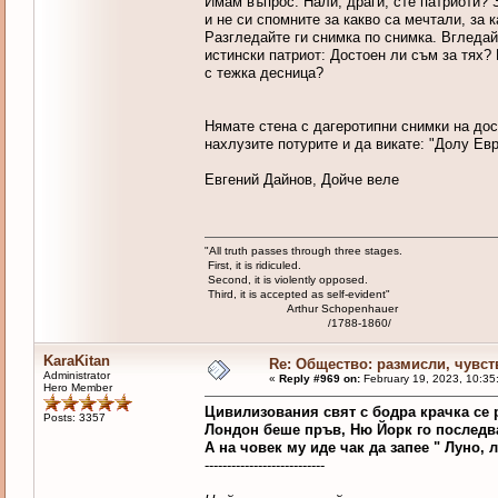
Имам въпрос. Нали, драги, сте патриоти? 
и не си спомните за какво са мечтали, за к
Разгледайте ги снимка по снимка. Вгледайт
истински патриот: Достоен ли съм за тях?
с тежка десница?
Нямате стена с дагеротипни снимки на дос
нахлузите потурите и да викате: "Долу Евр
Евгений Дайнов, Дойче веле
"All truth passes through three stages.
First, it is ridiculed.
Second, it is violently opposed.
Third, it is accepted as self-evident"
Arthur Schopenhauer
/1788-1860/
KaraKitan
Re: Общество: размисли, чувст
Administrator
«
Reply #969 on:
February 19, 2023, 10:35
Hero Member
Цивилизования свят с бодра крачка се 
Posts: 3357
Лондон беше пръв, Ню Йорк го последва
А на човек му иде чак да запее " Луно, л
---------------------------