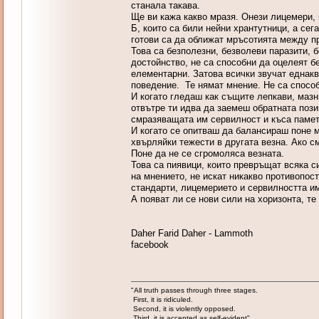
станала такава.
Ще ви кажа какво мразя. Онези лицемери, 
Б, които са били нейни хрантутници, а сег
готови са да оближат мръсотията между пр
Това са безполезни, безволеви паразити, б
достойнство, не са способни да оцелеят бе
елементарни. Затова всички звучат еднакв
поведение. Те нямат мнение. Не са способ
И когато гледаш как същите лепкави, мазн
отвътре ти идва да заемеш обратната позиц
смразяващата им сервилност и къса памет.
И когато се опитваш да балансираш поне м
хвърляйки тежести в другата везна. Ако с
Поне да не се сгромоляса везната.
Това са пиявици, които превръщат всяка с
на мнението, не искат никакво противопос
стандарти, лицемерието и сервилността и
А появат ли се нови сили на хоризонта, те
Daher Farid Daher - Lammoth
facebook
"All truth passes through three stages.
First, it is ridiculed.
Second, it is violently opposed.
Third, it is accepted as self-evident"