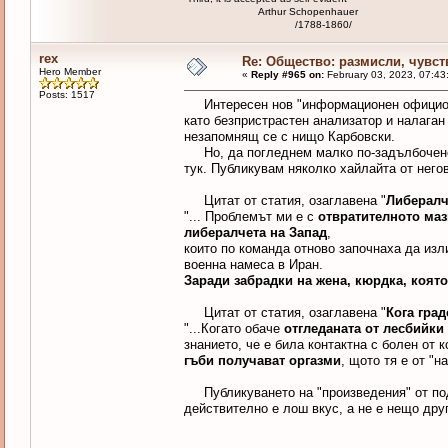
Arthur Schopenhauer
/1788-1860/
rex
Re: Общество: размисли, чувст
Hero Member
«
Reply #965 on:
February 03, 2023, 07:43
Posts: 1517
Интересен нов "информационен официоз" 
като безпристрастен анализатор и налаган
незапомнящ се с нищо Карбовски.
Но, да погледнем малко по-задълбочено щ
тук. Публикувам няколко хайлайта от него
Цитат от статия, озаглавена "
Либералч
"... Проблемът ми е с
отвратителното маз
либералчета на Запад
,
които по команда отново започнаха да изл
военна намеса в Иран.
Заради забрадки на жена, кюрдка, коят
Цитат от статия, озаглавена "
Кога гра
"...Когато обаче
отгледаната от лесбийки
знанието, че е била контактна с болен от 
гъби получават оргазми
, щото тя е от "на
Публикуването на "произведения" от подо
действително е лош вкус, а не е нещо друго