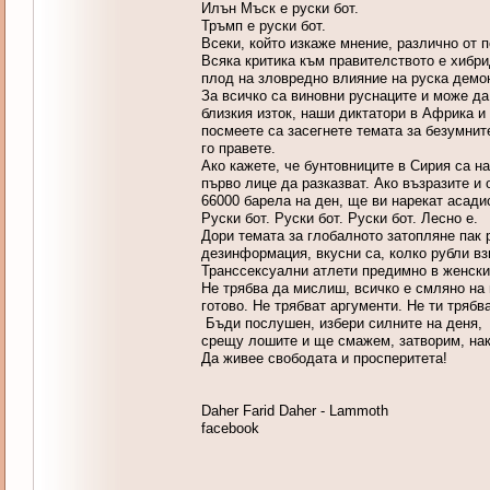
Илън Мъск е руски бот.
Тръмп е руски бот.
Всеки, който изкаже мнение, различно от п
Всяка критика към правителството е хибр
плод на зловредно влияние на руска демо
За всичко са виновни руснаците и може да
близкия изток, наши диктатори в Африка и 
посмеете са засегнете темата за безумнит
го правете.
Ако кажете, че бунтовниците в Сирия са на
първо лице да разказват. Ако възразите и 
66000 барела на ден, ще ви нарекат асадис
Руски бот. Руски бот. Руски бот. Лесно е.
Дори темата за глобалното затопляне пак 
дезинформация, вкусни са, колко рубли вз
Транссексуални атлети предимно в женския
Не трябва да мислиш, всичко е смляно на 
готово. Не трябват аргументи. Не ти тряб
Бъди послушен, избери силните на деня, с
срещу лошите и ще смажем, затворим, нак
Да живее свободата и просперитета!
Daher Farid Daher - Lammoth
facebook