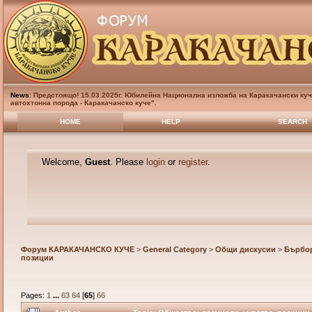
News
:
Предстоящо! 15.03.2025г. Юбилейна Национална изложба на Каракачански куч
автохтонна порода - Каракачанско куче".
HOME
HELP
SEARCH
Welcome,
Guest
. Please
login
or
register
.
Форум КАРАКАЧАНСКО КУЧЕ
>
General Category
>
Общи дискусии
>
Бърбор
позиции
Pages:
1
...
63
64
[
65
]
66