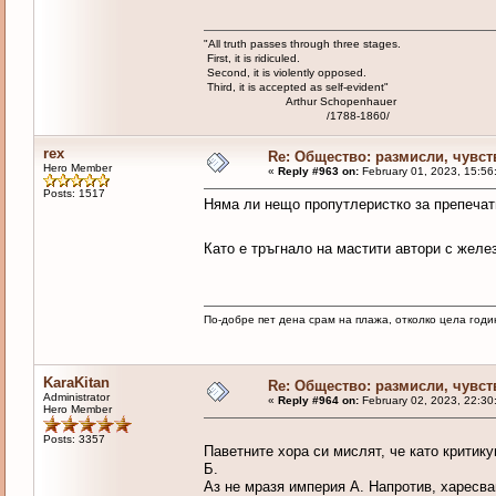
"All truth passes through three stages.
First, it is ridiculed.
Second, it is violently opposed.
Third, it is accepted as self-evident"
Arthur Schopenhauer
/1788-1860/
rex
Re: Общество: размисли, чувст
Hero Member
«
Reply #963 on:
February 01, 2023, 15:56
Posts: 1517
Няма ли нещо пропутлеристко за препеча
Като е тръгнало на мастити автори с желе
По-добре пет дена срам на плажа, отколко цела годи
KaraKitan
Re: Общество: размисли, чувст
Administrator
«
Reply #964 on:
February 02, 2023, 22:30
Hero Member
Posts: 3357
Паветните хора си мислят, че като критик
Б.
Аз не мразя империя А. Напротив, харесва