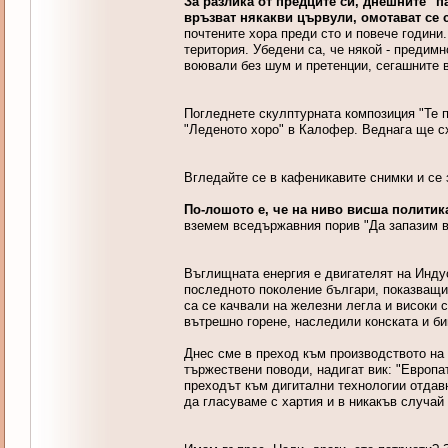
За разлика от предците си, днешните "п
връзват някакви цървули, омотават се 
почтените хора преди сто и повече години
територия. Убедени са, че някой - предимн
воювали без шум и претенции, сегашните в
Погледнете скулптурната композиция "Те п
"Леденото хоро" в Калофер. Веднага ще с
Вгледайте се в кафеникавите снимки и се з
По-лошото е, че на ниво висша политик
вземем вседържавния порив "Да запазим в
Въглищната енергия е двигателят на Индус
последното поколение българи, показващи с
са се качвали на железни легла и високи 
вътрешно горене, наследили конската и би
Днес сме в преход към производството на е
тържествени поводи, надигат вик: "Европат
преходът към дигитални технологии отдав
да гласуваме с хартия и в никакъв случай