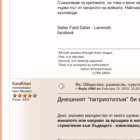
Съжалявам за критиките, но това е вече н
първи път от началото на войната. Най-нак
кукловоди.
Daher Farid Daher - Lammoth
facebook
"All truth passes through three stages.
First, it is ridiculed.
Second, it is violently opposed.
Third, it is accepted as self-evident"
Arthur Schopenhauer
/1788-1860/
KaraKitan
Re: Общество: размисли, чувст
Administrator
«
Reply #968 on:
February 13, 2023, 13:26
Hero Member
Днешният "патриотизъм" би 
Posts: 3357
Днес значимо малцинство от много шумни
миналото или направо за връщане в не
стремление към бъдещето - извисяване,