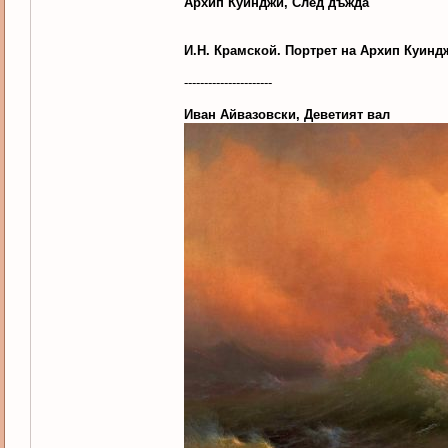
Архип Куинджи, След дъжда
И.Н. Крамской. Портрет на Архип Куинд
----------------------
Иван Айвазовски, Деветият вал