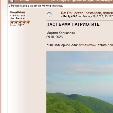
Author
Topic: Общество: размисли, чувства, позиции 
0 Members and 1 Guest are viewing this topic.
KaraKitan
Re: Общество: размисли, чувст
Administrator
«
Reply #960 on:
January 18, 2023, 13:17:
Hero Member
ПАСТЪРМА ПАТРИОТИТЕ
Posts: 3357
Мартин Карбовски
09.01.2023
линк към оригинала:
https://www.lentata.com