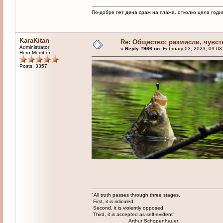
По-добре пет дена срам на плажа, отколко цела годи
KaraKitan
Re: Общество: размисли, чувст
Administrator
«
Reply #966 on:
February 03, 2023, 09:03
Hero Member
Posts: 3357
"All truth passes through three stages.
First, it is ridiculed.
Second, it is violently opposed.
Third, it is accepted as self-evident"
Arthur Schopenhauer