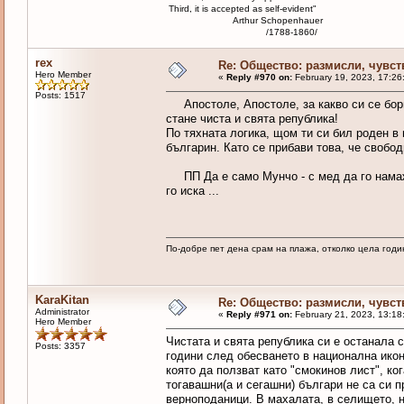
Third, it is accepted as self-evident"
Arthur Schopenhauer
/1788-1860/
rex
Re: Общество: размисли, чувст
Hero Member
«
Reply #970 on:
February 19, 2023, 17:26
Posts: 1517
Апостоле, Апостоле, за какво си се борил
стане чиста и свята република!
По тяхната логика, щом ти си бил роден в
българин. Като се прибави това, че свобод
ПП Да е само Мунчо - с мед да го намаже
го иска ...
По-добре пет дена срам на плажа, отколко цела годи
KaraKitan
Re: Общество: размисли, чувст
Administrator
«
Reply #971 on:
February 21, 2023, 13:18
Hero Member
Чистата и свята република си е останала 
Posts: 3357
години след обесването в национална икона
която да ползват като "смокинов лист", к
тогавашни(а и сегашни) българи не са си 
верноподаници. В махалата, в селището, н