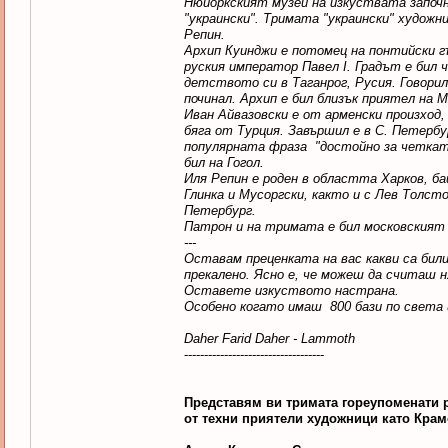
Нюйоркският музей на изкуствата започна
"украински". Тримата "украински" художн
Репин.
Архип Куинджи е потомец на понтийски гъ
руския император Павел I. Градът е бил
детството си в Таганрог, Русия. Говорил
починал. Архип е бил близък приятел на 
Иван Айвазовски е от арменски произход
бяга от Турция. Завършил е в С. Петерб
популярната фраза "достойно за четката
бил на Гогол.
Иля Репин е роден в областта Харков, б
Глинка и Мусоргски, както и с Лев Толст
Петербург.
Патрон и на тримата е бил московският
---
Оставам преценката на вас какви са били
прекалено. Ясно е, че можеш да считаш ня
Оставете изкуството настрана.
Особено когато имаш 800 бази по света 
Daher Farid Daher - Lammoth
-----------------------------------
Представям ви тримата гореупоменати 
от техни приятели художници като Крам