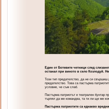
Един от Ботевите четници след слизанет
останал при виното в село Козлодуй. Н
Този тип предателство, да не си свършиш р
предателство. Това са пастърма патриотит
условие, че съм слаб.
Пастърма патриотът е театрален бунтар пре
търпял да ме командва, та ти ли ще ме к
Пастърма патриотите са еднакво вредни 