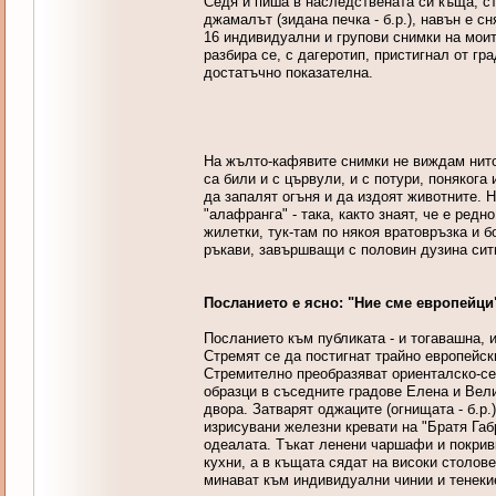
Седя и пиша в наследствената си къща, с
джамалът (зидана печка - б.р.), навън е с
16 индивидуални и групови снимки на моит
разбира се, с дагеротип, пристигнал от гр
достатъчно показателна.
На жълто-кафявите снимки не виждам нито 
са били и с цървули, и с потури, понякога
да запалят огъня и да издоят животните. 
"алафранга" - така, както знаят, че е ред
жилетки, тук-там по някоя вратовръзка и 
ръкави, завършващи с половин дузина сит
Посланието е ясно: "Ние сме европейци
Посланието към публиката - и тогавашна, и
Стремят се да постигнат трайно европейски
Стремително преобразяват ориенталско-се
образци в съседните градове Елена и Вели
двора. Затварят оджаците (огнищата - б.р.
изрисувани железни кревати на "Братя Габр
одеалата. Тъкат ленени чаршафи и покривк
кухни, а в къщата сядат на високи столов
минават към индивидуални чинии и тенеки