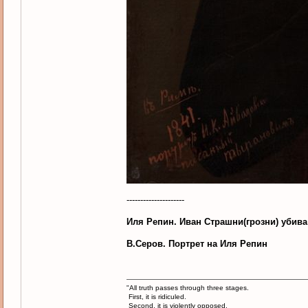
---------------------
Иля Репин. Иван Страшни(грозни) убива
В.Серов. Портрет на Иля Репин
"All truth passes through three stages.
First, it is ridiculed.
Second, it is violently opposed.