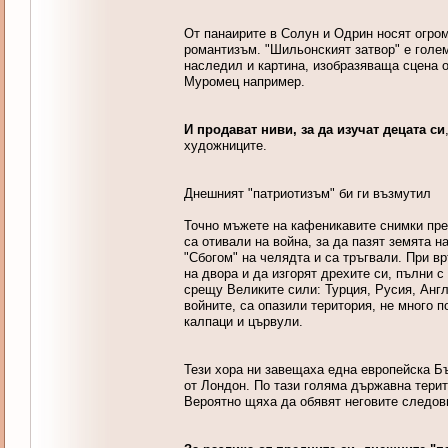
От панаирите в Солун и Одрин носят огромн
романтизъм. "Шильонският затвор" е голем
наследил и картина, изобразяваща сцена о
Муромец например.
И продават ниви, за да изучат децата си
художниците.
Днешният "патриотизъм" би ги възмутил
Точно мъжете на кафеникавите снимки пред
са отивали на война, за да пазят земята н
"Сбогом" на челядта и са тръгвали. При в
на двора и да изгорят дрехите си, пълни 
срещу Великите сили: Турция, Русия, Анг
войните, са опазили територия, не много 
калпаци и цървули.
Тези хора ни завещаха една европейска Бъ
от Лондон. По тази голяма държавна тери
Вероятно щяха да обявят неговите следовн