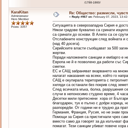
/1788-1860/
KaraKitan
Re: Общество: размисли, чувст
Administrator
«
Reply #967 on:
February 07, 2023, 13:42
Hero Member
Ситуацията в северозападна Сирия е доста
Posts: 3357
Някои градове буквално са сринати изцяло
са сринати до основи. В Алепо са се срути
Отслабените конструкции след войната и с
(над 40 досега).
Сирийските власти съобщават за 500 загин
жертви.
Поради наложените санкции и ембарго е не
Европа не й е позволено да работи със Си
сметки.
ЕС и САЩ забраняват вкарването на множе
налагат наказания на всеки, който го напра
САЩ е окупирала територията с петролните
хиляди са останали без покрив след земет
След всичката мъка, болка, разрушения сег
случи в непоносимо студено време, 4 часа
Десетки мили притеснени хора от България
благодарен, тук е пълно с добри хорица, н
разпоредби. От години ни е трудно да пра
Германия, Франция, Русия, но не знам пр
Помощи за Сирия са пристигнали чрез сам
вместо само да говорят за да излъчват ф
помагат. Тези санкции убиват повече хора