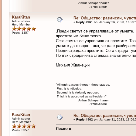
Arthur Schopenhauer
/1788-1860/
KaraKitan
Re: Общество: размисли, чувст
Administrator
«
Reply #961 on:
January 26, 2023, 16:25:
Hero Member
„Преди светът се управляваше от умните. 
Posts: 3357
простите им беше тежко.
Сега светът се управлява от простите. То
умните да говорят така, че да е разбираем
Преди страдаха простите. Сега страдат ум
Но пък страданията станаха значително по
Михаил Жванецки
"All truth passes through three stages.
First, it is ridiculed.
Second, it is violently opposed.
Third, it is accepted as self-evident"
Arthur Schopenhauer
/1788-1860/
KaraKitan
Re: Общество: размисли, чувст
Administrator
«
Reply #962 on:
January 31, 2023, 13:59:
Hero Member
Лесно е
Posts: 3357