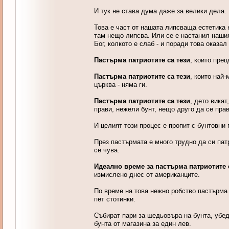
И тук не става дума даже за велики дела.
Това е част от нашата липсваща естетика н
там нещо липсва. Или се е настанил нашия 
Бог, колкото е слаб - и поради това оказа
Пастърма патриотите са тези
, които пре
Пастърма патриотите са тези
, които най-
църква - няма ги.
Пастърма патриотите са тези
, дето вика
прави, нежели бунт, нещо друго да се пра
И целият този процес е пропит с бунтовни 
През пастърмата е много трудно да си патр
се чува.
Идеално време за пастърма патриотите 
измислено днес от американците.
По време на това нежно робство пастърма 
пет стотинки.
Събират пари за шедьовъра на бунта, убед
бунта от магазина за един лев.