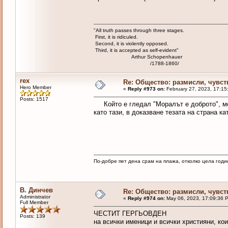
"All truth passes through three stages.
First, it is ridiculed.
Second, it is violently opposed.
Third, it is accepted as self-evident"
Arthur Schopenhauer
/1788-1860/
rex
Re: Общество: размисли, чувст
Hero Member
«
Reply #973 on:
February 27, 2023, 17:15
Posts: 1517
Който е гледал "Моралът е доброто", мож
като тази, в доказване тезата на страна кат
По-добре пет дена срам на плажа, отколко цела годи
В. Динчев
Re: Общество: размисли, чувст
Administrator
«
Reply #974 on:
May 06, 2023, 17:09:36 
Full Member
ЧЕСТИТ ГЕРГЬОВДЕН
Posts: 139
на всички именици и всички християни, кои