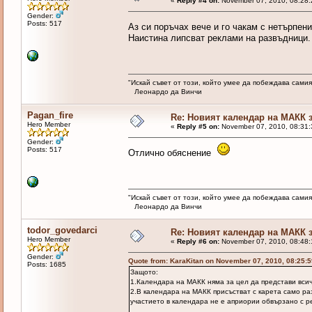
«
Reply #4 on:
November 07, 2010, 08:28:
Gender:
Posts: 517
Аз си поръчах вече и го чакам с нетърпен
Наистина липсват реклами на развъдници.
"Искай съвет от този, който умее да побеждава самия
Леонардо да Винчи
Pagan_fire
Re: Новият календар на МАКК з
Hero Member
«
Reply #5 on:
November 07, 2010, 08:31:
Gender:
Posts: 517
Отлично обяснение
"Искай съвет от този, който умее да побеждава самия
Леонардо да Винчи
todor_govedarci
Re: Новият календар на МАКК з
Hero Member
«
Reply #6 on:
November 07, 2010, 08:48:
Gender:
Quote from: KaraKitan on November 07, 2010, 08:25:
Posts: 1685
Защото:
1.Календара на МАКК няма за цел да представи вси
2.В календара на МАКК присъстват с карета само ра
участието в календара не е априории обвързано с р