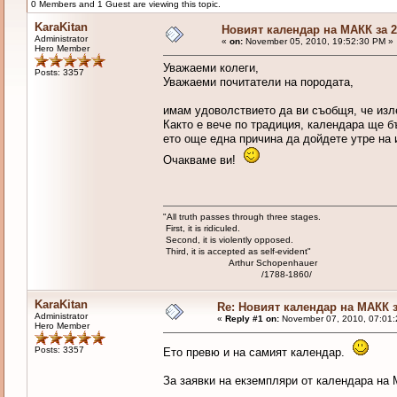
0 Members and 1 Guest are viewing this topic.
KaraKitan
Новият календар на МАКК за 2
Administrator
«
on:
November 05, 2010, 19:52:30 PM »
Hero Member
Уважаеми колеги,
Posts: 3357
Уважаеми почитатели на породата,
имам удоволствието да ви съобщя, че из
Както е вече по традиция, календара ще б
ето още една причина да дойдете утре на
Очакваме ви!
"All truth passes through three stages.
First, it is ridiculed.
Second, it is violently opposed.
Third, it is accepted as self-evident"
Arthur Schopenhauer
/1788-1860/
KaraKitan
Re: Новият календар на МАКК з
Administrator
«
Reply #1 on:
November 07, 2010, 07:01:
Hero Member
Posts: 3357
Ето превю и на самият календар.
За заявки на екземпляри от календара на 