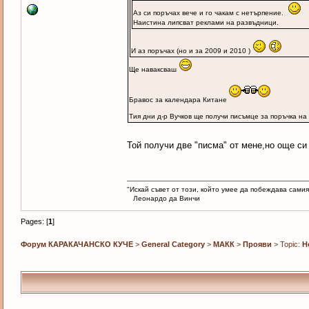
Аз си поръчах вече и го чакам с нетърпение.
Наистина липсват реклами на развъдници.
И аз поръчах (но и за 2009 и 2010 )
Ще наваксваш
Бравос за календара Китане
Тия дни д-р Вучков ще получи писъмце за поръчка н
Той получи две "писма" от мене,но още 
"Искай съвет от този, който умее да побеждава самия
Леонардо да Винчи
Pages: [
1
]
Форум КАРАКАЧАНСКО КУЧЕ
>
General Category
>
МАКК
>
Прояви
> Topic:
Н