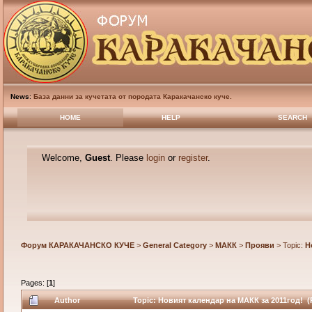
News
:
База данни за кучетата от породата Каракачанско куче.
HOME
HELP
SEARCH
Welcome,
Guest
. Please
login
or
register
.
Форум КАРАКАЧАНСКО КУЧЕ
>
General Category
>
МАКК
>
Прояви
> Topic:
Н
Pages: [
1
]
Author
Topic: Новият календар на МАКК за 2011год! (