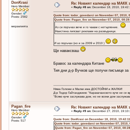
DonKrasi
Re: Новият календар на МАКК з
Hero Member
«
Reply #8 on:
December 18, 2010, 19:42:
Gender:
Quote from: todor_govedarci on November 07, 2010, 
Posts: 2582
Quote from: Pagan_fire on November 07, 2010, 08:28
мераклията
Аз си поръчах вече и го чакам с нетърпение.
Наистина липсват реклами на развъдници.
И аз поръчах (но и за 2009 и 2010 )
Ще наваксваш
Бравос за календара Китане
Тия дни д-р Вучков ще получи писъмце за
Няма Големи и Малки има ДОСТОЙНИ и ЖАЛКИ!
Д-р Тодор Гайтанджиев: "Каракачанското куче не се 
"Всяко куче заслужава дом, но не всеки дом заслужава 
Pagan_fire
Re: Новият календар на МАКК з
Hero Member
«
Reply #9 on:
December 27, 2010, 19:10:
Gender:
Quote from: DonKrasi on December 18, 2010, 19:42:1
Posts: 517
Quote from: todor_govedarci on November 07, 2010,
Quote from: Pagan_fire on November 07, 2010, 08:2