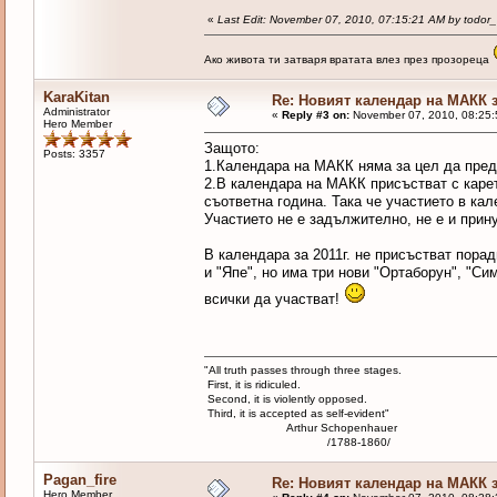
«
Last Edit: November 07, 2010, 07:15:21 AM by todor
Ако живота ти затваря вратата влез през прозореца
KaraKitan
Re: Новият календар на МАКК з
Administrator
«
Reply #3 on:
November 07, 2010, 08:25:
Hero Member
Защото:
Posts: 3357
1.Календара на МАКК няма за цел да пред
2.В календара на МАКК присъстват с каре
съответна година. Така че участието в ка
Участието не е задължително, не е и прин
В календара за 2011г. не присъстват порад
и "Япе", но има три нови "Ортаборун", "С
всички да участват!
"All truth passes through three stages.
First, it is ridiculed.
Second, it is violently opposed.
Third, it is accepted as self-evident"
Arthur Schopenhauer
/1788-1860/
Pagan_fire
Re: Новият календар на МАКК з
Hero Member