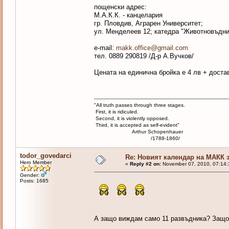
пощенски адрес:
М.А.К.К. - канцелария
гр. Пловдив, Аграрен Университет;
ул. Менделеев 12; катедра "Животновъдни
e-mail:
makk.office@gmail.com
тел. 0889 290819 /Д-р А.Вучков/
Цената на единична бройка е 4 лв + доста
"All truth passes through three stages.
First, it is ridiculed.
Second, it is violently opposed.
Third, it is accepted as self-evident"
Arthur Schopenhauer
/1788-1860/
todor_govedarci
Re: Новият календар на МАКК з
Hero Member
«
Reply #2 on:
November 07, 2010, 07:14:
Gender:
Posts: 1685
А защо виждам само 11 развъдника? Защо