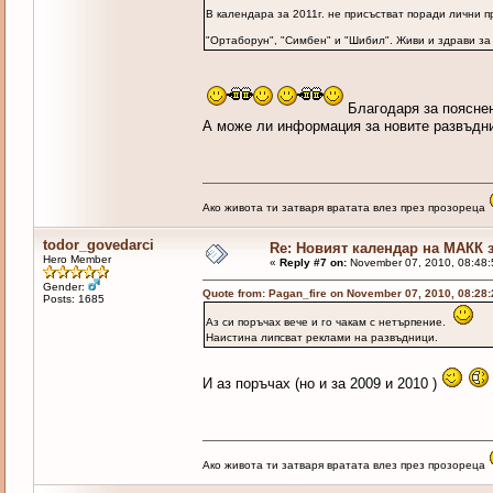
В календара за 2011г. не присъстват поради лични пр
"Ортаборун", "Симбен" и "Шибил". Живи и здрави за
Благодаря за пояснен
А може ли информация за новите развъдн
Ако живота ти затваря вратата влез през прозореца
todor_govedarci
Re: Новият календар на МАКК з
Hero Member
«
Reply #7 on:
November 07, 2010, 08:48:
Gender:
Quote from: Pagan_fire on November 07, 2010, 08:28
Posts: 1685
Аз си поръчах вече и го чакам с нетърпение.
Наистина липсват реклами на развъдници.
И аз поръчах (но и за 2009 и 2010 )
Ако живота ти затваря вратата влез през прозореца