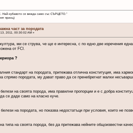
. Най-хубавото се вижда само със СЪРЦЕТО."
ринц)
важна част за породата
13, 2011, 00:30:02 AM »
култура, ми се струва, че ще е интересна, с по едно две изречения едн
ложена от FCI.
териора ?
еалния стандарт на породата, притежава отлична конституция, има харм
 спрямо породата, му дават право да се пренебрегнат малки несъварше
 белези на своята порода, има правилни пропорции и е с добра конституц
да се даде само на класно куче.
белези на породата, но показва недостатъци при условия, които не позво
 на типа на своята порода, без да притежава нейните общоизвестни качес