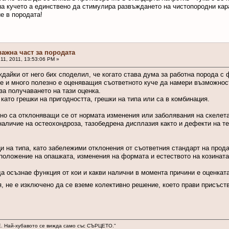
на кучето а единствено да стимулира развъждането на чистопородни кар
е в породата!
важна част за породата
11, 2011, 13:53:06 PM »
ждайки от него бих споделил, че когато става дума за работна порода с
е и много полезно е оценяващия съответното куче да намери възможнос
за получаването на тази оценка.
ато грешки на пригодността, грешки на типа или са в комбинация.
но са отклоняващи се от нормата изменения или заболявания на скелет
наличие на остеохондроза, тазобедрена дисплазия както и дефекти на те
и на типа, като забележими отклонения от съответния стандарт на прод
положение на опашката, изменения на формата и естеството на козината
а осъзнае функция от кои и какви налични в момента причини е оценката
я, не е изключено да се вземе колективно решение, което прави присъ
. Най-хубавото се вижда само със СЪРЦЕТО."