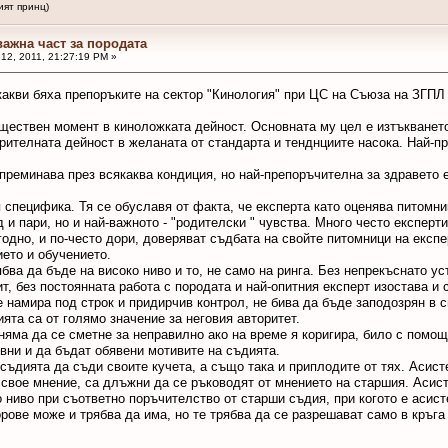
ринц)
важна част за породата
12, 2011, 21:27:19 PM »
акви бяха препоръките на сектор "Кинология" при ЦС на Съюза на ЗГПЛ 
ществен момент в киноложката дейност. Основната му цел е изтъкването
рителната дейност в желаната от стандарта и тенднциите насока. Най-п
преминава през всякаква кондиция, но най-препоръчителна за здравето 
специфика. Тя се обуславя от факта, че експерта като оценява питомни
д и пари, но и най-важното - "родителски " чувства. Много често експерт
одно, и по-често дори, доверяват съдбата на свойте питомници на експе
ието и обучението.
ябва да бъде на високо ниво и то, не само на ринга. Без непрекъснато 
т, без постоянната работа с породата и най-опитния експерт изостава и 
е намира под строк и придирчив контрол, не бива да бъде заподозрян в
ята са от голямо значение за неговия авторитет.
няма да се сметне за неправилно ако на време я коригира, било с помощ
вни и да бъдат обявени мотивите на съдията.
съдията да съди своите кучета, а също така и приплодите от тях. Асист
 свое мнение, са длъжни да се ръководят от мнението на старшия. Асист
 ниво при съответно поръчителство от старши съдия, при когото е асис
ове може и трябва да има, но те трябва да се разрешават само в кръга н