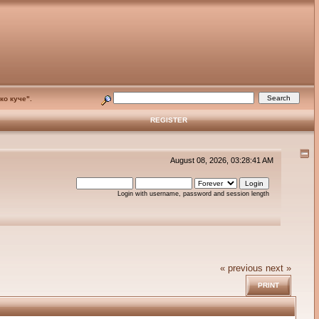
ко куче".
REGISTER
August 08, 2026, 03:28:41 AM
Login with username, password and session length
« previous
next »
PRINT