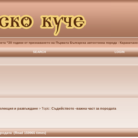
ета "20 години от признаването на Първата Българска автохтонна порода - Каракачанс
SEARCH
LOGIN
елекция и развъждане
> Topic:
Съдийството -важна част за породата
родата (Read 159965 times)