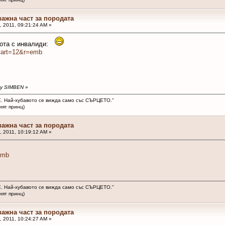
важна част за породата
 2011, 09:21:24 AM »
бота с инвалиди:
start=12&r=emb
 by SIMBEN
»
. Най-хубавото се вижда само със СЪРЦЕТО."
ринц)
важна част за породата
 2011, 10:19:12 AM »
emb
. Най-хубавото се вижда само със СЪРЦЕТО."
ринц)
важна част за породата
 2011, 10:24:27 AM »