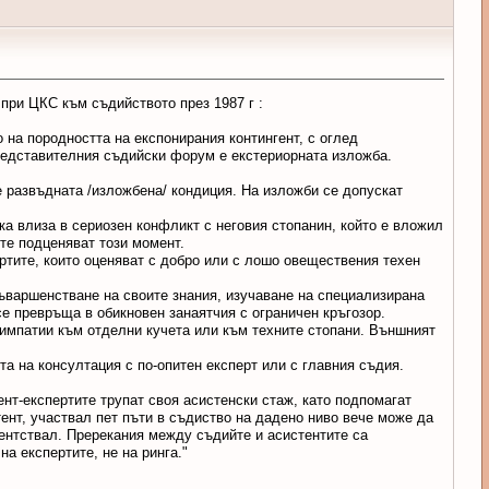
при ЦКС към съдийството през 1987 г :
 на породността на експонирания контингент, с оглед
редставителния съдийски форум е екстериорната изложба.
е развъдната /изложбена/ кондиция. На изложби се допускат
ка влиза в сериозен конфликт с неговия стопанин, който е вложил
ите подценяват този момент.
ртите, които оценяват с добро или с лошо овеществения техен
усъваршенстване на своите знания, изучаване на специализирана
се превръща в обикновен занаятчия с ограничен кръгозор.
 симпатии към отделни кучета или към техните стопани. Външният
та на консултация с по-опитен експерт или с главния съдия.
ент-експертите трупат своя асистенски стаж, като подпомагат
ент, участвал пет пъти в съдиство на дадено ниво вече може да
тентствал. Пререкания между съдийте и асистентите са
а експертите, не на ринга."