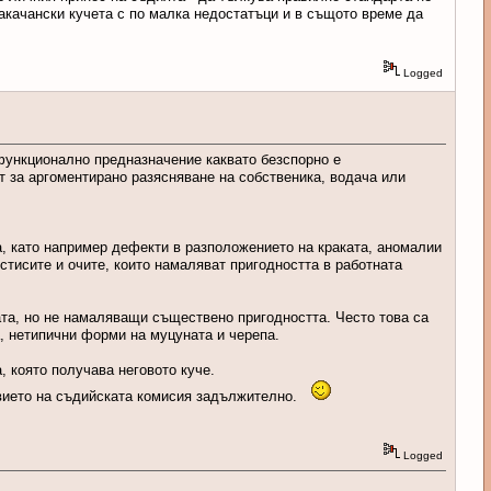
акачански кучета с по малка недостатъци и в същото време да
Logged
 функционално предназначение каквато безспорно е
т за аргоментирано разясняване на собственика, водача или
а, като например дефекти в разположението на краката, аномалии
стисите и очите, които намаляват пригодността в работната
ата, но не намаляващи съществено пригодността. Често това са
, нетипични форми на муцуната и черепа.
, която получава неговото куче.
ствието на съдийската комисия задължително.
Logged