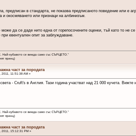
ипа, предписан в стандарта, не показва предписаното поведение или е аг
а и окосмяването или признаци на албинизъм.
не може да се даде нито една от горепосочените оценки, тъй като то не 
 при евентуален опит за заблуждаване.
. Най-хубавото се вижда само със СЪРЦЕТО."
ринц)
важна част за породата
 2011, 11:51:38 AM »
света - Cruft's в Англия. Тази година участват над 21 000 кучета. Вижт
. Най-хубавото се вижда само със СЪРЦЕТО."
ринц)
важна част за породата
 2011, 15:12:31 PM »