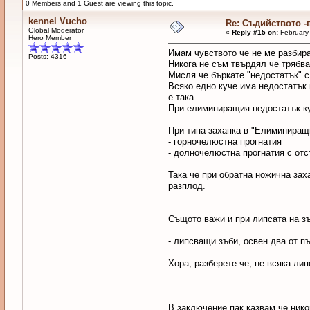
0 Members and 1 Guest are viewing this topic.
kennel Vucho
Re: Съдийството -
Global Moderator
«
Reply #15 on:
February 
Hero Member
Имам чувството че не ме разбира
Posts: 4316
Никога не съм твърдял че трябва
Мисля че бъркате "недостатък" с
Всяко едно куче има недостатък 
е така.
При елиминиращия недостатък ку
При типа захапка в "Елиминиращ
- горночелюстна прогнатия
- долночелюстна прогнатия с от
Така че при обратна ножична зах
разплод.
Същото важи и при липсата на з
- липсващи зъби, освен два от пъ
Хора, разберете че, не всяка лип
В заключение пак казвам че нико