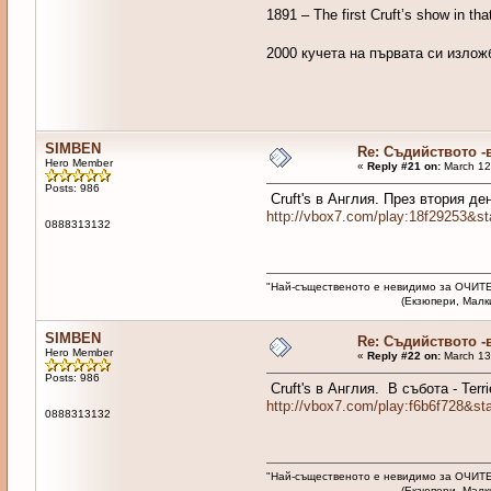
1891 – The first Cruft’s show in tha
2000 кучета на първата си излож
SIMBEN
Re: Съдийството -
Hero Member
«
Reply #21 on:
March 12
Posts: 986
Cruft's в Англия. През втория де
http://vbox7.com/play:18f29253&s
0888313132
"Най-същественото е невидимо за ОЧИТЕ
(Екзюпери, Малкият п
SIMBEN
Re: Съдийството -
Hero Member
«
Reply #22 on:
March 13
Posts: 986
Cruft's в Англия. В събота - Terri
http://vbox7.com/play:f6b6f728&s
0888313132
"Най-същественото е невидимо за ОЧИТЕ
(Екзюпери, Малкият п