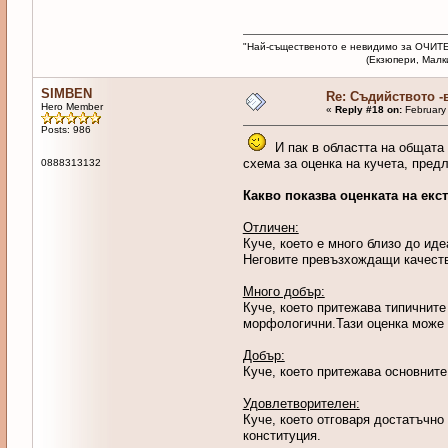
"Най-същественото е невидимо за ОЧИТЕ
(Екзюпери, Малкият п
SIMBEN
Re: Съдийството -
Hero Member
«
Reply #18 on:
February 
Posts: 986
И пак в областта на общата 
схема за оценка на кучета, пред
0888313132
Какво показва оценката на екс
Отличен:
Куче, което е много близо до ид
Неговите превъзхождащи качества
Много добър:
Куче, което притежава типичните
морфологични.Тази оценка може 
Добър:
Куче, което притежава основните 
Удовлетворителен:
Куче, което отговаря достатъчно
конституция.