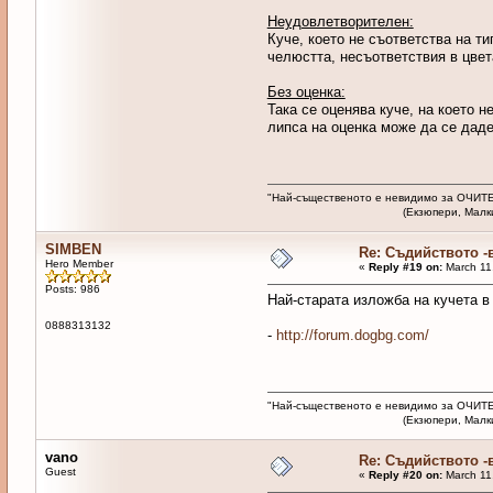
Неудовлетворителен:
Куче, което не съответства на т
челюстта, несъответствия в цвет
Без оценка:
Така се оценява куче, на което 
липса на оценка може да се даде
"Най-същественото е невидимо за ОЧИТЕ
(Екзюпери, Малкият п
SIMBEN
Re: Съдийството -
Hero Member
«
Reply #19 on:
March 11,
Posts: 986
Най-старата изложба на кучета в 
0888313132
-
http://forum.dogbg.com/
"Най-същественото е невидимо за ОЧИТЕ
(Екзюпери, Малкият п
vano
Re: Съдийството -
Guest
«
Reply #20 on:
March 11,