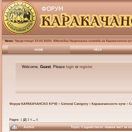
News
:
Предстоящо! 15.03.2025г. Юбилейна Национална изложба на Каракачански куч
HOME
HELP
Welcome,
Guest
. Please
login
or
register
.
Форум КАРАКАЧАНСКО КУЧЕ
>
General Category
>
Каракачанското куче
>
С
Pages:
1
[
2
]
3
4
...
6
Author
Topic: Съдийството -важна част за по