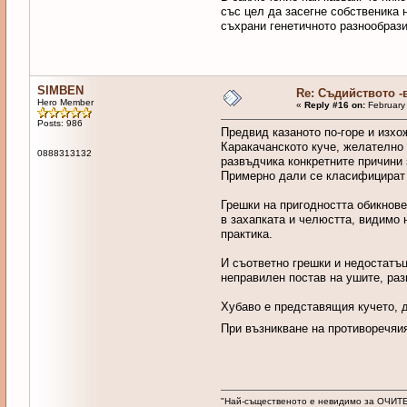
със цел да засегне собственика 
съхрани генетичното разнообрази
SIMBEN
Re: Съдийството -
Hero Member
«
Reply #16 on:
February 
Posts: 986
Предвид казаното по-горе и изхо
Каракачанското куче, желателно 
0888313132
развъдчика конкретните причини 
Примерно дали се класифицират к
Грешки на пригодността обикнове
в захапката и челюстта, видимо 
практика.
И съответно грешки и недостатъц
неправилен постав на ушите, раз
Хубаво е представящия кучето, д
При възникване на противоречяи
"Най-същественото е невидимо за ОЧИТЕ