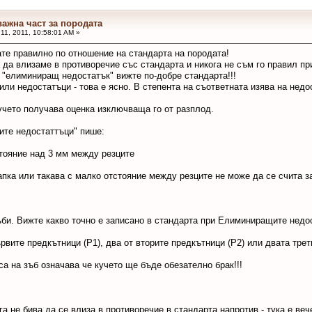
важна част за породата
11, 2011, 10:58:01 AM »
те правилно по отношение на стандарта на породата!
 да влизаме в противоречие със стандарта и никога не съм го правил п
 "елиминиращ недостатък" вижте по-добре стандарта!!!
или недостатъци - това е ясно. В степента на съответната изява на недо
чето получава оценка изключваща го от разплод.
ите недостаттъци" пише:
стояние над 3 мм между резците
апка или такава с малко отстояние между резците не може да се счита 
ъби. Вижте какво точно е записано в стандарта при Елиминиращите недо
рвите предкътници (Р1), два от вторите предкътници (Р2) или двата трет
са на зъб означава че кучето ще бъде обезателно брак!!!
га не бива да се влиза в противоречие в стандарта напротив - тука е ве