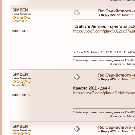
SIMBEN
Re: Съдийството -
Hero Member
«
Reply #23 on:
March 21,
Posts: 986
Cruft's в Англия,
- кучета за ра
http://vbox7.com/play:b012cc37&
0888313132
«
Last Edit: March 21, 2011, 09:24:11 AM
"Най-същественото е невидимо за ОЧИТЕ
(Екзюпери, Малкият п
SIMBEN
Re: Съдийството -
Hero Member
«
Reply #24 on:
March 21,
Posts: 986
Крафтс 2011
- ден 4
http://vbox7.com/play:cf1cfebf&r=
0888313132
"Най-същественото е невидимо за ОЧИТЕ
(Екзюпери, Малкият п
SIMBEN
Re: Съдийството -
Hero Member
«
Reply #25 on:
March 21,