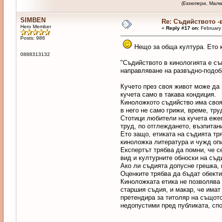
(Екзюпери, Малкият п
SIMBEN
Re: Съдийството -
Hero Member
«
Reply #17 on:
February 
Posts: 986
Нещо за обща култура. Ето к
0888313132
"Съдийството в кинологията е съ
направляване на развъдно-подоб
Кучето през своя живот може да 
кучета само в такава кондиция.
Киноложкото съдийство има своя 
в него не само грижи, време, тру
Стотици любители на кучета ежег
труд, по отглеждането, възпитан
Ето защо, етиката на съдията тр
киноложка литература и чужд опи
Експертът трябва да помни, че с
вид и културните обноски на съди
Ако ли съдията допусне грешка, 
Оценките трябва да бъдат обекти
Киноложката етика не позволява 
старшия съдия, и макар, че имат
претендира за титоляр на същото
недопустими пред публиката, спор