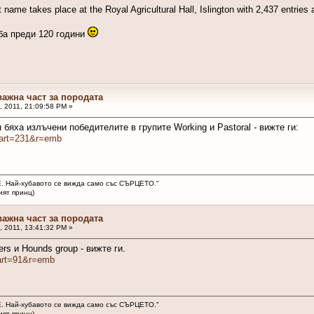
t name takes place at the Royal Agricultural Hall, Islington with 2,437 entries
ба преди 120 години
важна част за породата
, 2011, 21:09:58 PM »
н бяха излъчени победителите в групите Working и Pastoral - вижте ги:
tart=231&r=emb
. Най-хубавото се вижда само със СЪРЦЕТО."
ринц)
важна част за породата
, 2011, 13:41:32 PM »
ers и Hounds group - вижте ги.
tart=91&r=emb
. Най-хубавото се вижда само със СЪРЦЕТО."
ринц)