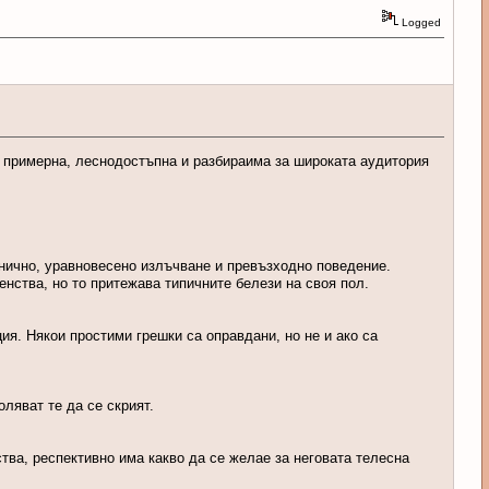
Logged
а примерна, леснодостъпна и разбираима за широката аудитория
онично, уравновесено излъчване и превъзходно поведение.
нства, но то притежава типичните белези на своя пол.
ия. Някои простими грешки са оправдани, но не и ако са
ляват те да се скрият.
тва, респективно има какво да се желае за неговата телесна