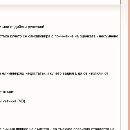
ри мои съдийски решения!
стъка кучето се санкционира с понижение на оценката - несъмнено
за елиминиращ недостатък и кучето ваднага да се изключи от
статъци:
и кътника (М3)
че личния принос на съдията - да тълкува правилно стандарта не