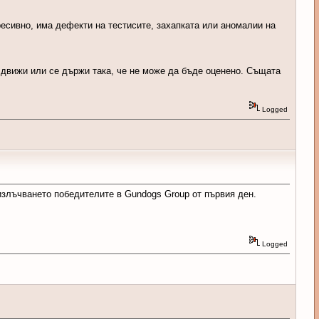
ресивно, има дефекти на тестисите, захапката или аномалии на
се движи или се държи така, че не може да бъде оценено. Същата
Logged
е излъчването победителите в Gundogs Group от първия ден.
Logged