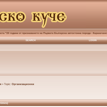
ета "20 години от признаването на Първата Българска автохтонна порода - Каракачанс
SEARCH
LOGIN
я
> Topic:
Организационни
times)