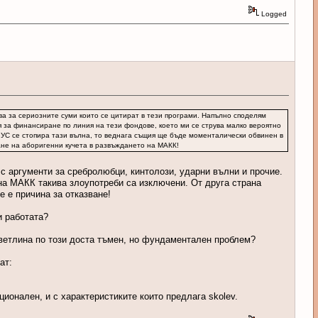
Logged
ава за сериозните суми които се цитират в тези програми. Напълно споделям
я за финансиране по линия на тези фондове, което ми се струва малко вероятно
 УС се стопира тази вълна, то веднага същия ще бъде моменталически обвинен в
ване на аборигенни кучета в развъждането на МАКК!
с аргументи за сребролюбци, кинтолози, ударни вълни и прочие.
 на МАКК такива злоупотреби са изключени. От друга страна
е е причина за отказване!
и работата?
светлина по този доста тъмен, но фундаментален проблем?
ат:
ционален, и с характеристиките които предлага skolev.