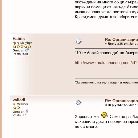
обсъждани на много общи събрани
парични помощи от някъде.Атила 
имаш основание да поставиш дум
Краси,имаш думата за аборигенит
Habits
Re: Организаци
Hero Member
«
Reply #36 on:
June 
Gender:
"10-те божий заповеди" на Амери
Posts: 520
http://www.karakachandog.com/id1
"За величието на една нация и моралния
valiadi
Re: Организаци
Jr. Member
«
Reply #37 on:
June 
Gender:
Posts: 77
Харесват ми
! Само не разби
съхранило доста породи овчарски
не са много.