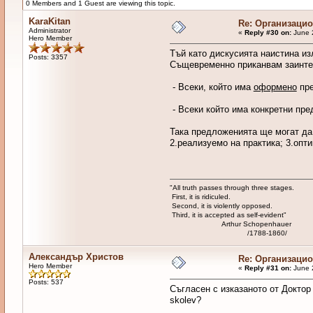
0 Members and 1 Guest are viewing this topic.
KaraKitan
Re: Организаци
Administrator
«
Reply #30 on:
June 2
Hero Member
Тъй като дискусията наистина из
Posts: 3357
Същевременно приканвам заинтер
- Всеки, който има
оформено
пре
- Всеки който има конкретни пре
Така предложенията ще могат да 
2.реализуемо на практика; 3.опт
"All truth passes through three stages.
First, it is ridiculed.
Second, it is violently opposed.
Third, it is accepted as self-evident"
Arthur Schopenhauer
/1788-1860/
Александър Христов
Re: Организаци
Hero Member
«
Reply #31 on:
June 2
Posts: 537
Съгласен с изказаното от Доктор
skolev?