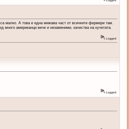
Logged
 са малко. А това е една мижава част от всичките фермери там.
ред много американци вече и незаменими, качества на кучетата.
Logged
Logged