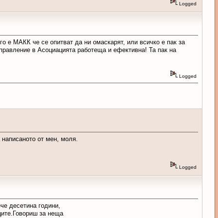
Logged
о е МАКК че се опитват да ни омаскарят, или всичко е пак за
правление в Асоциацията работеща и ефективна! Та пак на
Logged
 написаното от мен, моля.
Logged
че десетина години,
ците.Говориш за неща