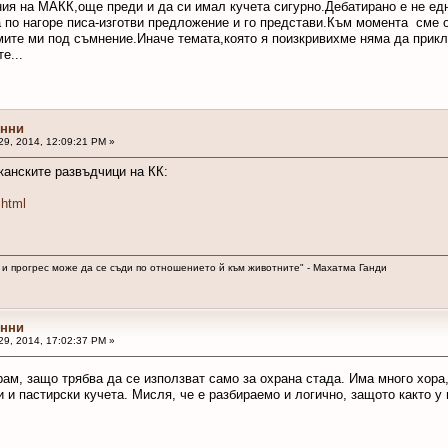
я на МАКК,още преди и да си имал кучета сигурно.Дебатирано е не едн
по нагоре писа-изготви предложение и го представи.Към момента сме о
ите ми под съмнение.Иначе темата,която я поизкривихме няма да прикл
е...
онни
29, 2014, 12:09:21 PM »
канските развъдчици на КК:
.html
 и прогрес може да се съди по отношението й към животните" - Махатма Ганди
онни
29, 2014, 17:02:37 PM »
рам, защо трябва да се използват само за охрана стада. Има много хора
 и пастирски кучета. Мисля, че е разбираемо и логично, защото както у 