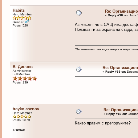
Habits
Re: Организаци
Hero Member
«
Reply #38 on:
June 3
Gender:
Аз мисля, че в САЩ има доста фе
Posts: 520
Ползват ги за охрана на стада, з
"За величието на една нация и моралния
В. Динчев
Re: Организацио
Administrator
«
Reply #39 on:
Decembe
Full Member
Posts: 139
trayko.asenov
Re: Организацио
Hero Member
«
Reply #40 on:
January
Posts: 2879
Какво правим с препоръките?
ТОРЛАК