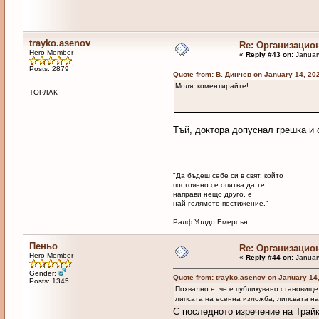
trayko.asenov
Re: Организацио
Hero Member
«
Reply #43 on:
January
Posts: 2879
Quote from: В. Динчев on January 14, 20
Моля, коментирайте!
ТОРЛАК
Тъй, доктора допуснал грешка и с
"Да бъдеш себе си в свят, който
постоянно се опитва да те
направи нещо друго, е
най-голямото постижение."
Ралф Уолдо Емерсън
Пеньо
Re: Организацио
Hero Member
«
Reply #44 on:
January
Gender:
Quote from: trayko.asenov on January 14
Posts: 1345
Похвално е, че е публикувано становище
липсата на есенна изложба, липсвата на
С последното изречение на Трайк