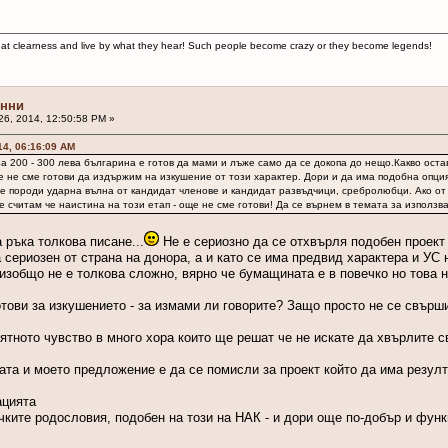
reat clearness and live by what they hear! Such people become crazy or they become legends!
онни
26, 2014, 12:50:58 PM »
14, 06:16:09 AM
за 200 - 300 лева българина е готов да мами и лъже само да се докопа до нещо.Какво ост
е не сме готови да издържим на изкушение от този характер. Дори и да има подобна опци
се породи ударна вълна от кандидат членове и кандидат развъдчици, сребролюбци. Ако от
е считам че наистина на този етап - още не сме готови! Да се върнем в темата за използ
а ръка толкова писане...
Не е сериозно да се отхвърля подобен проект 
а сериозен от страна на донора, а и като се има предвид характера и УС
изобщо не е толкова сложно, вярно че бумащината е в повечко но това н
готови за изкушението - за измами ли говорите? Защо просто не се свърш
ятното чувство в много хора които ще решат че не искате да хвърлите 
мата и моето предложение е да се помисли за проект който да има резулт
ацията
ичките родословия, подобен на този на НАК - и дори още по-добър и функ