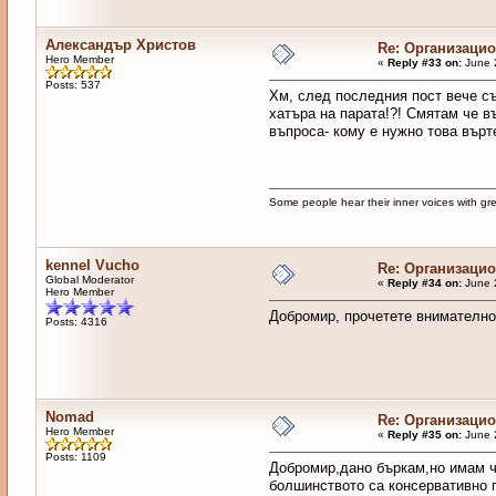
Александър Христов
Re: Организаци
Hero Member
«
Reply #33 on:
June 
Posts: 537
Хм, след последния пост вече съ
хатъра на парата!?! Смятам че в
въпроса- кому е нужно това върт
Some people hear their inner voices with g
kennel Vucho
Re: Организаци
Global Moderator
«
Reply #34 on:
June 
Hero Member
Добромир, прочетете внимателно 
Posts: 4316
Nomad
Re: Организаци
Hero Member
«
Reply #35 on:
June 
Posts: 1109
Добромир,дано бъркам,но имам ч
болшинството са консервативно п