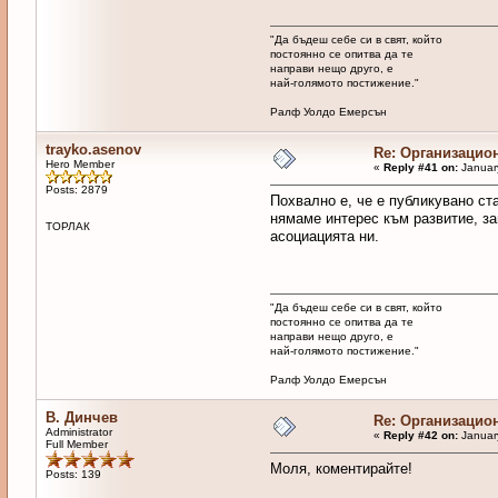
"Да бъдеш себе си в свят, който
постоянно се опитва да те
направи нещо друго, е
най-голямото постижение."
Ралф Уолдо Емерсън
trayko.asenov
Re: Организацио
Hero Member
«
Reply #41 on:
January
Posts: 2879
Похвално е, че е публикувано ст
нямаме интерес към развитие, за
ТОРЛАК
асоциацията ни.
"Да бъдеш себе си в свят, който
постоянно се опитва да те
направи нещо друго, е
най-голямото постижение."
Ралф Уолдо Емерсън
В. Динчев
Re: Организацио
Administrator
«
Reply #42 on:
January
Full Member
Моля, коментирайте!
Posts: 139