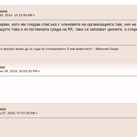
онни
0, 2014, 10:15:46 AM »
рми, като им гледам списъка с членовете на организацията там, хич не
ащото това е естествената среда на КК, така се запазват ценните, а спо
 и прогрес може да се съди по отношението й към животните" - Махатма Ганди
нни
r 26, 2019, 20:03:33 PM »
нни
 07, 2020, 07:07:28 AM »