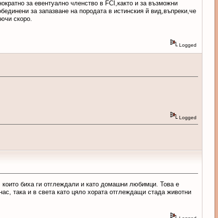
ократно за евентуално членство в FCI,както и за възможни
бединени за запазване на породата в истинския й вид,въпреки,че
ючи скоро.
Logged
Logged
, които биха ги отглеждали и като домашни любимци. Това е
нас, така и в света като цяло хората отглеждащи стада животни