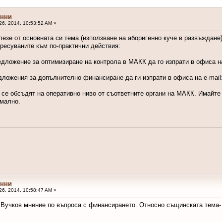
онни
6, 2014, 10:53:52 AM »
лезе от основната си тема (използване на аборигенно куче в развъждане
есуваните към по-практични действия:
дложение за оптимизиране на контрола в МАКК да го изпрати в офиса на
дложения за допълнително финансиране да ги изпрати в офиса на e-mail
се обсъдят на оперативно ниво от съответните органи на МАКК. Имайте 
имално.
онни
6, 2014, 10:58:47 AM »
 Вучков мнение по въпроса с финансирането. Относно същинската тема-