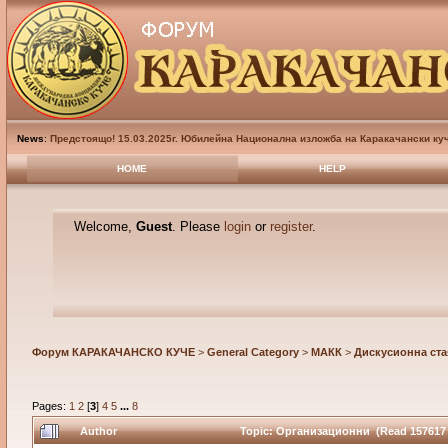
News
:
Предстоящо! 15.03.2025г. Юбилейна Национална изложба на Каракачански куч
HOME
HELP
Welcome,
Guest
. Please
login
or
register
.
Форум КАРАКАЧАНСКО КУЧЕ
>
General Category
>
МАКК
>
Дискусионна ста
Pages:
1
2
[
3
]
4
5
...
8
Author
Topic: Организационни (Read 157617 