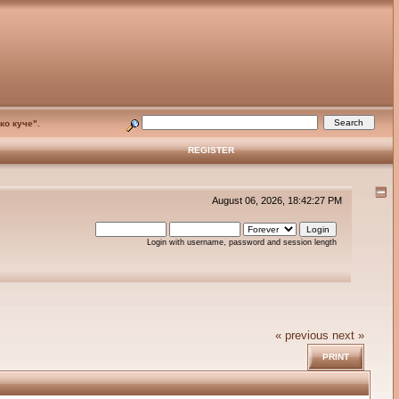
ко куче".
REGISTER
August 06, 2026, 18:42:27 PM
Login with username, password and session length
« previous
next »
PRINT