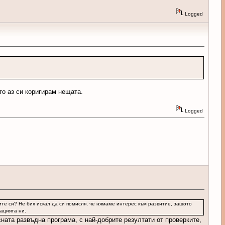
Logged
то аз си коригирам нещата.
Logged
те си? Не бих искал да си помисля, че нямаме интерес към развитие, защото
ацията ни.
ната развъдна програма, с най-добрите резултати от проверките,