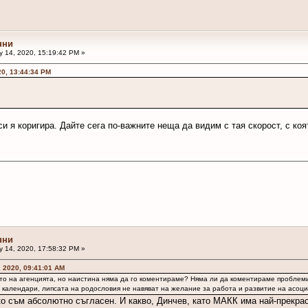
нни
 14, 2020, 15:19:42 PM »
20, 13:44:34 PM
и я коригира. Дайте сега по-важните неща да видим с тая скорост, с коя
нни
 14, 2020, 17:58:32 PM »
, 2020, 09:41:01 AM
то на агенцията, но наистина няма да го коментираме? Няма ли да коментираме проблеми
 календари, липсата на родословия не навяват на желание за работа и развитие на асоци
о съм абсолютно съгласен. И какво, Динчев, като МАКК има най-прекрас