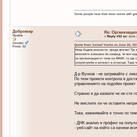
Some people hear their inner voices with g
Добромир
Re: Организаци
Newbie
«
Reply #32 on:
June 
Gender:
Quote from: kennel Vucho on June 26, 20
Posts: 32
Нека бъдем реалисти, преди всичко! Тук 
мнението изказано по напред, че все ощ
за организация от типа на МАКК, то ще 
злоупотреби и алчност и егоизъм. Така ч
Д-р Вучков - не затривайте с лек
По тези проекти контрола е дост
управлението на подобeн проект 
Странно е да казвате че не сте 
Не мислите ли че оставяте непри
Това, извинявайте e точно по те
- ДНК анализ и профил на попул
- уеб-сайт на който са качени вс