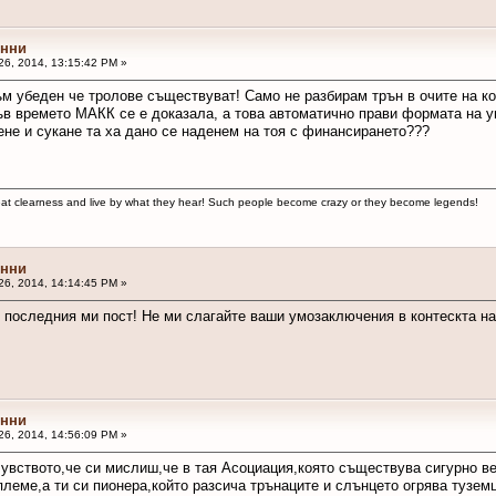
онни
26, 2014, 13:15:42 PM »
м убеден че тролове съществуват! Само не разбирам трън в очите на ког
ъв времето МАКК се е доказала, а това автоматично прави формата на у
ене и сукане та ха дано се наденем на тоя с финансирането???
reat clearness and live by what they hear! Such people become crazy or they become legends!
онни
26, 2014, 14:14:45 PM »
последния ми пост! Не ми слагайте ваши умозаключения в контескта на
онни
26, 2014, 14:56:09 PM »
увството,че си мислиш,че в тая Асоциация,която съществува сигурно ве
леме,а ти си пионера,който разсича трънаците и слънцето огрява тузем