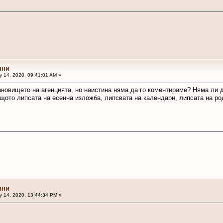
нни
 14, 2020, 09:41:01 AM »
ановището на агенцията, но наистина няма да го коментираме? Няма ли 
щото липсата на есенна изложба, липсвата на календари, липсата на ро
нни
 14, 2020, 13:44:34 PM »