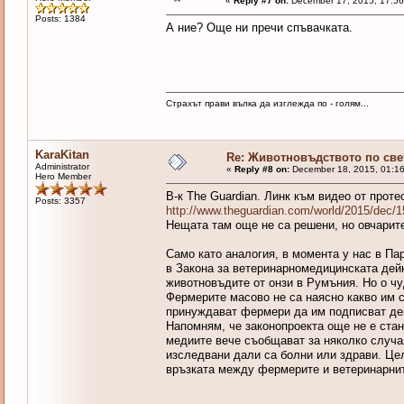
«
Reply #7 on:
December 17, 2015, 17:56
Posts: 1384
А ние? Още ни пречи спъвачката.
Страхът прави вълка да изглежда по - голям...
KaraKitan
Re: Животновъдството по све
Administrator
«
Reply #8 on:
December 18, 2015, 01:16
Hero Member
В-к The Guardian. Линк към видео от проте
Posts: 3357
http://www.theguardian.com/world/2015/dec/
Нещата там още не са решени, но овчари
Само като аналогия, в момента у нас в Па
в Закона за ветеринарномедицинската дейн
животновъдите от онзи в Румъния. Но о ч
Фермерите масово не са наясно какво им 
принуждават фермери да им подписват дек
Напомням, че законопроекта още не е стан
медиите вече съобщават за няколко случа
изследвани дали са болни или здрави. Цел
връзката между фермерите и ветеринарнит