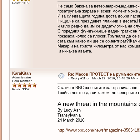
Posts: 1109
Не само Закона за ветеринарно-медицинск
позатрупана жарава и всеки момент може 
И за следващата година доста добри пасищ
Нищо,че са през девет планини в десета.
и било редно да им се дадат-логика на сл
С поредния фъндък-беше даден гратисен п
показаха колко са плоски.Тръгнали да се з
сега към какво ли ще се ориентират?!Ками
Макар и на триста километра от нас комши
и никаква аванта.
KaraKitan
Re: Масов ПРОТЕСТ на румънските 
Administrator
«
Reply #11 on:
March 29, 2016, 10:48:26 AM »
Hero Member
Статия в BBC за опитите за ограничаване 
Posts: 3357
Трябва честно да си кажем, че северните н
A new threat in the mountains 
By Lucy Ash
Transylvania
24 March 2016
http://www.bbc.com/news/magazine-3583418