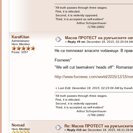
"All truth passes through three stages.
First, it is ridiculed.
Second, it is violently opposed.
Third, it is accepted as self-evident"
Arthur Schopenhauer
/1788-1860/
KaraKitan
Масов ПРОТЕСТ на румънските овча
Administrator
«
Reply #9 on:
December 18, 2015, 02:20:04 AM
Hero Member
Не си поплюват власите чобанещи. В прав 
Posts: 3357
Foxnews"
"We will cut lawmakers' heads off": Romania
http://www.foxnews.com/world/2015/12/15/roma
«
Last Edit: December 18, 2015, 02:23:06 AM by KaraK
"All truth passes through three stages.
First, it is ridiculed.
Second, it is violently opposed.
Third, it is accepted as self-evident"
Arthur Schopenhauer
/1788-1860/
Nomad
Re: Масов ПРОТЕСТ на румънските 
Hero Member
«
Reply #10 on:
December 18, 2015, 06:21:29 A