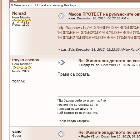
0 Members and 1 Guest are viewing this topic.
Nomad
Масов ПРОТЕСТ на румънските овча
Hero Member
«
on:
December 16, 2015, 06:22:33 AM »
Posts: 1109
http://agnews.bg/%D0%BD%D0%B0%D
%D0%BE%D0%B2%D1%87%D0%B0%D1%
%D0%B2-%D0%BF%D0%B0%D1%80%D0
«
Last Edit: December 18, 2015, 02:22:26 AM by KaraK
trayko.asenov
Re: Животновъдството по све
Hero Member
«
Reply #1 on:
December 16, 2015, 07:01
Posts: 2879
Прави са хората.
ТОРЛАК
"Да бъдеш себе си в свят, който
постоянно се опитва да те
направи нещо друго, е
най-голямото постижение."
Ралф Уолдо Емерсън
vano
Re: Животновъдството по све
Guest
«
Reply #2 on:
December 16, 2015, 07:26