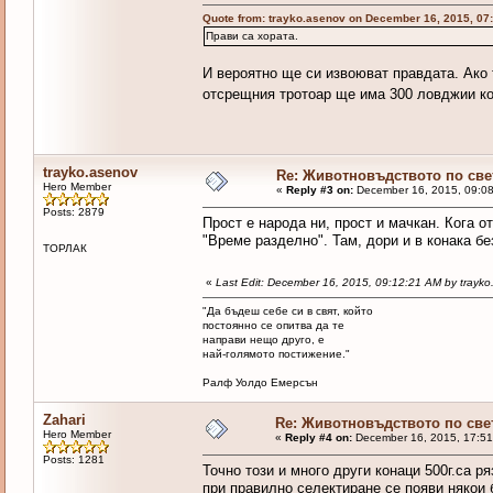
Quote from: trayko.asenov on December 16, 2015, 07
Прави са хората.
И вероятно ще си извоюват правдата. Ако 
отсрещния тротоар ще има 300 ловджии к
trayko.asenov
Re: Животновъдството по све
Hero Member
«
Reply #3 on:
December 16, 2015, 09:08
Posts: 2879
Прост е народа ни, прост и мачкан. Кога о
"Време разделно". Там, дори и в конака бе
ТОРЛАК
«
Last Edit: December 16, 2015, 09:12:21 AM by trayk
"Да бъдеш себе си в свят, който
постоянно се опитва да те
направи нещо друго, е
най-голямото постижение."
Ралф Уолдо Емерсън
Zahari
Re: Животновъдството по све
Hero Member
«
Reply #4 on:
December 16, 2015, 17:51
Posts: 1281
Точно този и много други конаци 500г.са 
при правилно селектиране се появи някои б