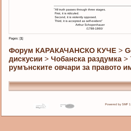
"All truth passes through three stages.
First, it is ridiculed.
Second, it is violently opposed.
Third, it is accepted as self-evident"
Arthur Schopenhauer
/1788-1860/
Pages: [
1
]
Форум КАРАКАЧАНСКО КУЧЕ
>
G
дискусии
>
Чобанска раздумка
> 
румънските овчари за правото им
Powered by SMF 1