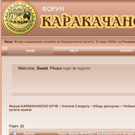
News
:
Втора национална изложба на Каракачански кучета, 31 март 2024г. гр.Пловди
HOME
HELP
SEARCH
Welcome,
Guest
. Please
login
or
register
.
Форум КАРАКАЧАНСКО КУЧЕ
>
General Category
>
Общи дискусии
>
Чобанс
кучета пазачи
Pages: [
1
]
Author
Topic: Масов ПРОТЕСТ на румънските овчари з