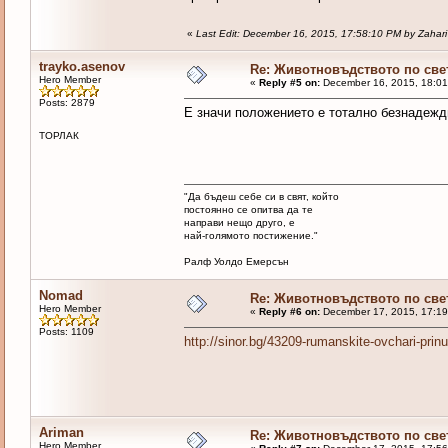
«
Last Edit: December 16, 2015, 17:58:10 PM by Zahari
trayko.asenov
Re: Животновъдството по све
Hero Member
«
Reply #5 on:
December 16, 2015, 18:01
Posts: 2879
Е значи положението е тотално безнадежд
ТОРЛАК
"Да бъдеш себе си в свят, който
постоянно се опитва да те
направи нещо друго, е
най-голямото постижение."
Ралф Уолдо Емерсън
Nomad
Re: Животновъдството по све
Hero Member
«
Reply #6 on:
December 17, 2015, 17:19
Posts: 1109
http://sinor.bg/43209-rumanskite-ovchari-prin
Ariman
Re: Животновъдството по све
Hero Member