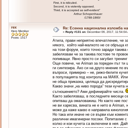
First, it is ridiculed.
Second, it is violently opposed.
Third, it is accepted as self-evident"
Arthur Schopenhauer
/1788-1860/
rex
Re: Есенна национална изложба на 
Hero Member
«
Reply #131 on:
December 06, 2017, 11:54:04
Posts: 1517
Атила, прави неприятно впечатление, че з
някого, който най-малкото не се обръща к
на този форум, които точно заради такива
забелязвам че за такива постове те прово
попиващи. Явно просто си загубил тренинг 
Още повече, че Ariman за пореден път ти 
ги синтезира. Ако си на друго мнение по 
въпроси, примерно – не, рижо-белите кучет
в популацията под контрола на МАКК. Или
не обща приказка, целяща да дискредитира
Какво значи „на ниво порода” тези кучета 
сътношението? Ами дефинирайте числа.
Както забелязваш, в последните месеци се
опитваш да омаловажиш. Но както ние пост
не ви харесва, вината не е нито в Ariman, 
може да каже какво е направила кинологият
Но така или иначе не се върви към комент
различни имагинерни посоки. Попитахме с
колко и кои кучета са включени в нея. Да