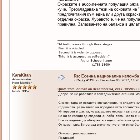
Окраските в аборигенната популация бяха 
куче. Преобладаваха тези на основата на "
предпочитания към една или друга окраска
отделна окраска. Хубавото е, че на попул
правилна. Запазването на баланса в цялат
"All truth passes through three stages.
First, it is ridiculed.
Second, it is violently opposed.
Third, it is accepted as self-evident"
Arthur Schopenhauer
/1788-1860/
KaraKitan
Re: Есенна национална изложба
Administrator
«
Reply #124 on:
December 05, 2017, 14:20
Hero Member
Quote from: Ariman on December 04, 2017, 19:28:23 
Posts: 3357
Добре, че не работите в осведомителна агенция. Из
С коментара си оставяте впечатление, че следите ку
годишното развитието на породата като абсолютен 
Интересен е фактът, че разделяте експертизата на „
не би се свенил да сподели „онлайн” това, което е 
Все се надявах да обвържете в едно работещо цяло
От коментара Ви остава впечатлението, че рижо-бели
Отново с разочарование,
Поздрави!