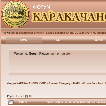
News
:
Втора национална изложба на Каракачански кучета, 31 март 2024г. гр.Пловди
HOME
HELP
SEARCH
Welcome,
Guest
. Please
login
or
register
.
Форум КАРАКАЧАНСКО КУЧЕ
>
General Category
>
МАКК
>
Изложби
> Topic:
Pages:
1
...
7
8
[
9
]
10
Author
Topic: Есенна национална изложба на Каракача