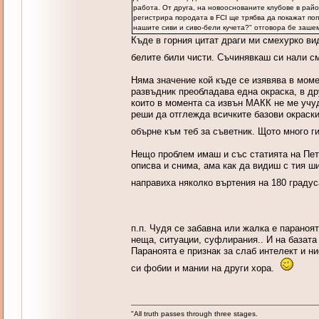
работа. От друга, на новооснованите клубове в рай
регистрира породата в FCI ще трябва да покажат по
нашите сиви и сиво-бели кучета?" отговора бе зашем
Къде в горния цитат драги ми смехурко в
белите били чисти. Съчинявкаш си нали 
Няма значение кой къде се изявява в моме
развъдник преобладава една окраска, в др
които в момента са извън МАКК не ме учуд
реши да отглежда всичките базови окраск
обърне към теб за съветник. Щото много 
Нещо проблем имаш и със статията на Пете
описва и снима, ама как да видиш с тия ши
направиха няколко въртения на 180 граду
п.п. Чудя се забавна или жалка е параноя
неща, ситуации, суфлирания.. И на базата
Параноята е признак за слаб интелект и н
си фобии и мании на други хора.
"All truth passes through three stages.