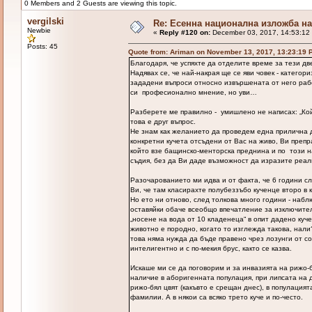
0 Members and 2 Guests are viewing this topic.
vergilski
Re: Есенна национална изложба на 
Newbie
«
Reply #120 on:
December 03, 2017, 14:53:12
Posts: 45
Quote from: Ariman on November 13, 2017, 13:23:19 
Благодаря, че успяхте да отделите време за тези д
Надявах се, че най-накрая ще се яви човек - категор
зададени въпроси относно извършената от него рабо
си професионално мнение, но уви…
Разберете ме правилно - умишлено не написах: „Кой 
това е друг въпрос.
Не знам как желанието да проведем една прилична д
конкретни кучета отсъдени от Вас на живо, Ви преп
който взе бащинско-менторска преднина и по този н
съдия, без да Ви даде възможност да изразите реал
Разочарованието ми идва и от факта, че 6 години 
Ви, че там класирахте полубеззъбо кученце второ в к
Но ето ни отново, след толкова много години - наб
оставяйки обаче всеобщо впечатление за изключител
„носене на вода от 10 кладенеца“ в опит дадено куч
животно е породно, когато то изглежда такова, нали
това няма нужда да бъде правено чрез лозунги от со
интелигентно и с по-мекия брус, както се казва.
Искаше ми се да поговорим и за инвазията на рижо-б
наличие в аборигенната популация, при липсата на 
рижо-бял цвят (какъвто е срещан днес), в популация
фамилии. А в някои са всяко трето куче и по-често.