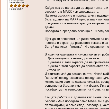
«
Reply #134 on:
December 06, 2017, 17:38:52
Hero Member
Хайде пак се налага да връщам лентата и 
Posts: 3357
окраските в МАКК към днешна дата.
На тема окраските в породата има издаден
базата данни на МАКК присъства и популац
специалност е елементарно да направиш мо
данни.
Породата е пределно ясно що е. И популац
Щях да ти повярвам, че рижо-белите са са
честота и страст да развивате темата и за
За туй написах - "плитко". И е сравнително
В края на краищата я изясни какъв е проб
Да е унищожила някоя друга- не е.
Кучетата с тази окраска да не притежават
Кучета с тази окраска да притежават свъ
- и това не.
И стигаме май до разковничето. Някой май
"бръмчи" срещу окраската срещу развъдчик
контестация още на самата изложба, срещ
решение на база аргументи и факти. Има д
постфактум по телефоните, на 4 очи, на ш
Същата работа и с драмите как линия, по 
Serious? Ама породата само МАКК ли я дъ
от мокаджии(но само след "развода"), как
ли не се упражнява да си съчинява истории