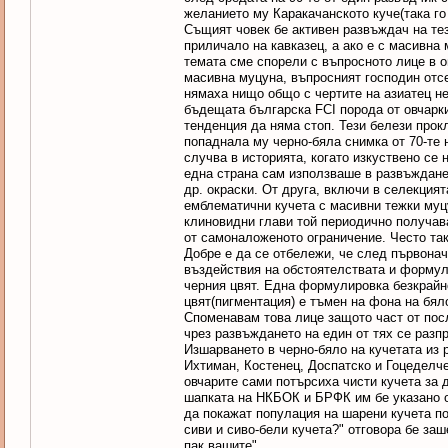
желанието му Каракачанското куче(така го
Същият човек бе активен развъждач на тез
приличало на кавказец, а ако е с масивна
темата сме спорели с въпросното лице в о
масивна муцуна, въпросният господин отсеч
нямаха нищо общо с чертите на азиатец не
бъдещата българска FCI порода от овчарки
тенденция да няма стоп. Тези белези прок
попаднала му черно-бяла снимка от 70-те н
случва в историята, когато изкуствено се 
една страна сам използваше в развъждане 
др. окраски. От друга, включи в селекцият
емблематични кучета с масивни тежки муц
клиновидни глави той периодично получав
от самоналоженото ограничение. Често та
Добре е да се отбележи, че след първона
въздействия на обстоятелствата и формул
черния цвят. Една формулировка безкрайн
цвят(пигментация) е тъмен на фона на бял
Споменавам това лице защото част от посл
чрез развъждането на един от тях се разпр
Изшарването в черно-бяло на кучетата из р
Ихтиман, Костенец, Доспатско и Гоцеделче
овчарите сами потърсиха чисти кучета за 
шапката на НКБОК и БРФК им бе указано о
да покажат популация на шарени кучета п
сиви и сиво-бели кучета?" отговора бе заш
пак вашите".