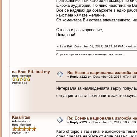
притеснение, тъй като един експерт не би
широка аудитория. Но явно наистина не Ви 
Все се надявах да обвържете в едно рабо
наистина нямате желание.
От коментара Ви остава впечатлението, че 
Отново с разочарование,
Поздрави!
«
Last Edit: December 04, 2017, 19:29:26 PM by Arima
Страхът прави вълка да изглежда по - голям...
na Brad Pit- brat my
Re: Есенна национална изложба на 
Hero Member
«
Reply #122 on:
December 05, 2017, 07:44:15
Posts: 683
Интервала за наблюденията върху популац
ситуацията на съвременните заинтересува
KaraKitan
Re: Есенна национална изложба на 
Administrator
«
Reply #123 on:
December 05, 2017, 10:25:39
Hero Member
Като offtopic в тази иначе изложбена тем
Posts: 3357
след средата на 90-те от един развъдчик 