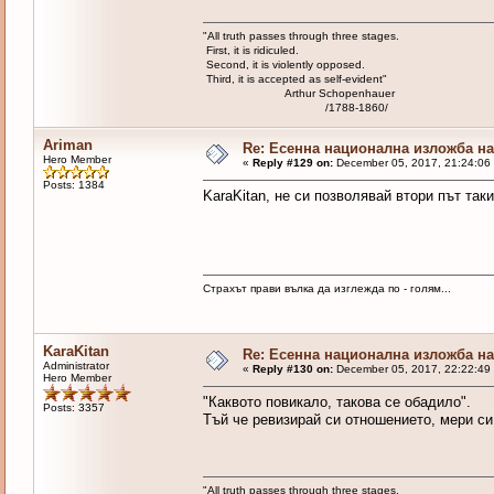
"All truth passes through three stages.
First, it is ridiculed.
Second, it is violently opposed.
Third, it is accepted as self-evident"
Arthur Schopenhauer
/1788-1860/
Ariman
Re: Есенна национална изложба на 
Hero Member
«
Reply #129 on:
December 05, 2017, 21:24:06
Posts: 1384
KaraKitan, не си позволявай втори път та
Страхът прави вълка да изглежда по - голям...
KaraKitan
Re: Есенна национална изложба на 
Administrator
«
Reply #130 on:
December 05, 2017, 22:22:49
Hero Member
"Каквото повикало, такова се обадило".
Posts: 3357
Тъй че ревизирай си отношението, мери с
"All truth passes through three stages.