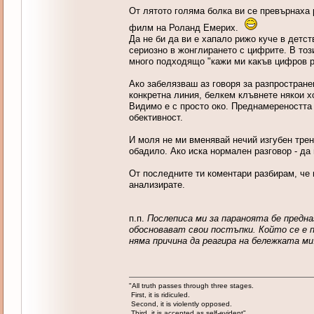
От лятото голяма болка ви се превърнаха 
филм на Роланд Емерих.
Да не би да ви е хапало рижо куче в детст
сериозно в жонглирането с цифрите. В то
много подходящо "кажи ми какъв цифров ре
Ако забелязваш аз говоря за разпростране
конкретна линия, белкем клъвнете някои хо
Видимо е с просто око. Преднамереността н
обективност.
И моля не ми вменявай нечий изгубен трен
обадило. Ако иска нормален разговор - да в
От последните ти коментари разбирам, че 
анализирате.
п.п.
Послеписа ми за параноята бе предна
обосновават свои постъпки. Който се е по
няма причина да реагира на бележката ми
"All truth passes through three stages.
First, it is ridiculed.
Second, it is violently opposed.
Third, it is accepted as self-evident"