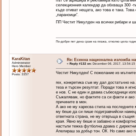
път се афишира и рекламира като флагмен 
селекционния календар да обхваща 300 -ти
къде отиват нещата, ако това е така. Това
„параноици”.
ПП Честит Никулден на всички рибари и ша
По-добре пет дена срам на плажа, отколко цела годи
KaraKitan
Re: Есенна национална изложба на 
Administrator
«
Reply #132 on:
December 06, 2017, 13:54:15
Hero Member
Честит Никулден! С пожелание из мътните 
Posts: 3357
rex, конкретика съм му дал достатъчно на 
теза и търсен резултат. Поради това я игн
е нов. С не един и двама събеседници изпо
Съжалявам, но фактите са си факти и ако 
причините в мен.
А ако не му харесва стила на последните 
му беше да си пише подигравчийски намец
ответната страна, не му отвръща в същия 
края. Явно му беше и забавно и комфортно
настъпи тежка футболна драма с директни
Апелираш за добър тон. ОК. Но само ако п