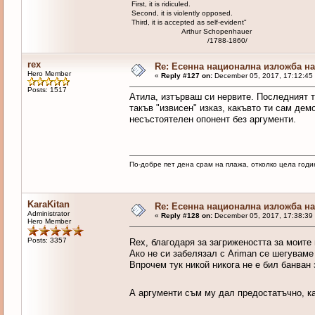
First, it is ridiculed.
Second, it is violently opposed.
Third, it is accepted as self-evident"
Arthur Schopenhauer
/1788-1860/
rex
Re: Есенна национална изложба на 
Hero Member
«
Reply #127 on:
December 05, 2017, 17:12:45
Posts: 1517
Атила, изтърваш си нервите. Последният т
такъв "извисен" изказ, какъвто ти сам де
несъстоятелен опонент без аргументи.
По-добре пет дена срам на плажа, отколко цела годи
KaraKitan
Re: Есенна национална изложба на 
Administrator
«
Reply #128 on:
December 05, 2017, 17:38:39
Hero Member
Posts: 3357
Rex, благодаря за загрижеността за моите
Ако не си забелязал с Ariman се шегуваме
Впрочем тук никой никога не е бил банван
А аргументи съм му дал предостатъчно, к