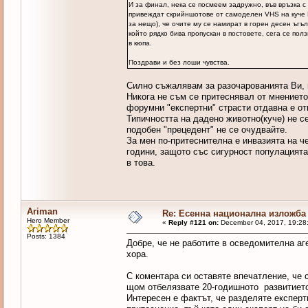
И за финал, нека се посмеем задружно, във връзка с
привеждат скрийншотове от самоделен VHS на куче 
за нещо), че очите му се намират в горен десен ъгъ
който рядко бива пропускан в постовете, сега се по
в кюпа.
Поздрави и без лоши чувства.
Силно съжалявам за разочарованията Ви, н
Никога не съм се притеснявал от мнението 
форумни "експертни" страсти отдавна е от
Типичността на дадено животно(куче) не с
подобен "прецедент" не се очудвайте.
За мен по-притеснителна е инвазията на ч
години, защото със сигурност популацията
в това.
Ariman
Re: Есенна национална изложба
Hero Member
«
Reply #121 on:
December 04, 2017, 19:28
Posts: 1384
Добре, че не работите в осведомителна аг
хора.
С коментара си оставяте впечатление, че 
щом отбелязвате 20-годишното развитието
Интересен е фактът, че разделяте експерти