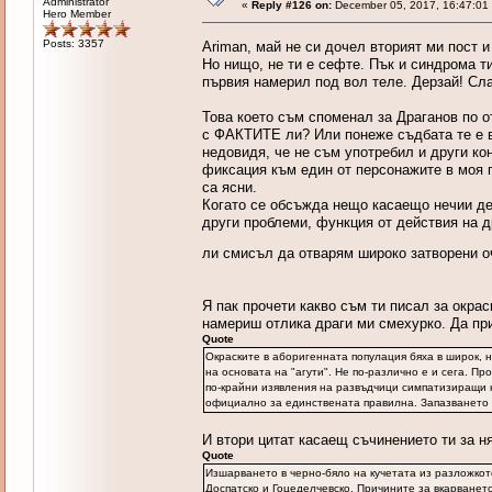
Administrator
«
Reply #126 on:
December 05, 2017, 16:47:01
Hero Member
Posts: 3357
Аriman, май не си дочел вторият ми пост 
Но нищо, не ти е сефте. Пък и синдрома т
първия намерил под вол теле. Дерзай! Сла
Това което съм споменал за Драганов по о
с ФАКТИТЕ ли? Или понеже съдбата те е вя
недовидя, че не съм употребил и други ко
фиксация към един от персонажите в моя 
са ясни.
Когато се обсъжда нещо касаещо нечии дей
други проблеми, функция от действия на д
ли смисъл да отварям широко затворени 
Я пак прочети какво съм ти писал за окрас
намериш отлика драги ми смехурко. Да пр
Quote
Окраските в аборигенната популация бяха в широк, 
на основата на "агути". Не по-различно е и сега. П
по-крайни изявления на развъдчици симпатизиращи н
официално за единствената правилна. Запазването н
И втори цитат касаещ съчинението ти за н
Quote
Изшарването в черно-бяло на кучетата из разложкото
Доспатско и Гоцеделчевско. Причините за вкарването