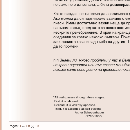
не само не е изчезнала, а била доминирал
Както виждаш не ти преча да анализираш д
Ако можем да си партнираме взаимно с ек
пиеси. Имам достатъчно важни неща да пр
напъвам свръх, след като за всяко постиж
нескрито пренебрежение. В края на краища
обединиш за кратко няколко българи. Покаж
злословията казани зад гърба на другия. 
да го промени.
п.п
Знаеш ли, много проблеми у нас в Бъл
на краен оценител или пък главен менид
покаже като поне равно на цялостно позн
"All truth passes through three stages.
First, it is ridiculed.
Second, it is violently opposed.
Third, it is accepted as self-evident"
Arthur Schopenhauer
/1788-1860/
Pages:
1
...
7
8
[
9
]
10