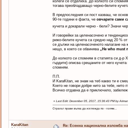
колеги се отделиха. До колкото си спомня
тогава преобладаващо черно-белите кучет
В предпоследния си пост казваш, че основ
90-те години е факта, че
овчарите сами с
кучета и докарали черно - бели? Значи чер
И говорейки за целенасочено и тенденциоз
рижо-белите кучета са средно над 20 % от
се дължи на целенасоченото налагане на 
нещо, в което се обвинява
„He who must 
До колкото си спомням в статията си д-р 
гърдите) описва срещаните от него кучета 
спомням.
П.П.
И KaraKitan, не знам на теб какво ти е с
Което не говори добре нито за тебе, нито п
Всичко отдавна да е приключило, забележи 
«
Last Edit: December 05, 2017, 15:36:43 PM by Arima
Страхът прави вълка да изглежда по - голям...
KaraKitan
Re: Есенна национална изложба на 