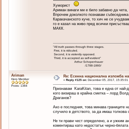
Хуморист
Ариман винаги ми е било забавно да чета, 
Впрочем доколкото познавам събеседника В
Каракачанското куче, то хич не се учудвам
го е казал на живо пред всички присъства
МАКК.
"All truth passes through three stages.
First, it is ridiculed.
Second, it is violently opposed.
Third, it is accepted as self-evident"
Arthur Schopenhauer
/1788-1860/
Ariman
Re: Есенна национална изложба на 
Hero Member
«
Reply #125 on:
December 05, 2017, 15:35:01
Posts: 1384
Признавам KaraKitan, това е една от най-
кого визираш в крайна сметка – лорд Волд
Драганов?
Ако е последния, това минава границите н
случило в детството, за да имаш толкова 
Не ти прави чест определено, а и ужким ан
коментираш като недостатък черно-бялата 