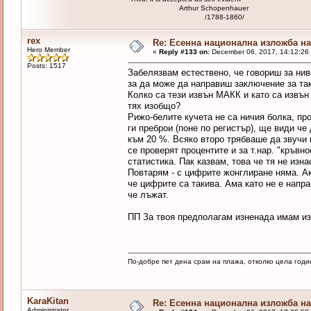
Arthur Schopenhauer
/1788-1860/
rex
Re: Есенна национална изложба на 
Hero Member
«
Reply #133 on:
December 06, 2017, 14:12:26
Posts: 1517
Забелязвам естествено, че говориш за ниво
за да може да направиш заключение за так
Колко са тези извън МАКК и като са извън
тях изобщо?
Рижо-белите кучета не са ничия болка, про
ги преброи (поне по регистър), ще види ч
към 20 %. Всяко второ трябваше да звучи к
се проверят процентите и за т.нар. "кръвн
статистика. Пак казвам, това че тя не изна
Повтарям - с цифрите жонглиране няма. А
че цифрите са такива. Ама като не е напра
че лъжат.
ПП За твоя предполагам изненада имам из
По-добре пет дена срам на плажа, отколко цела годи
KaraKitan
Re: Есенна национална изложба на 
Administrator