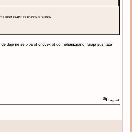
та,носи се,или го влачим с гачове.
i de daje ne se pipa ot chovek ot do mehanizirano ,furaja sushtata
Logged