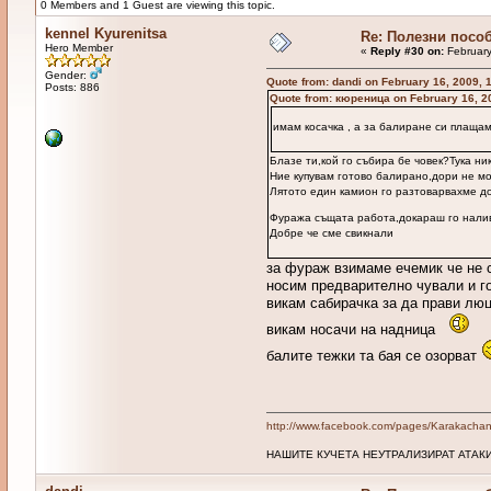
0 Members and 1 Guest are viewing this topic.
kennel Kyurenitsa
Re: Полезни посо
Hero Member
«
Reply #30 on:
February
Gender:
Quote from: dandi on February 16, 2009, 
Posts: 886
Quote from: кюреница on February 16, 2
имам косачка , а за балиране си плаща
Блазе ти,кой го събира бе човек?Тука н
Ние купувам готово балирано,дори не мо
Лятото един камион го разтоварвахме до 
Фуража същата работа,докараш го налив
Добре че сме свикнали
за фураж взимаме ечемик че не с
носим предварително чували и го
викам сабирачка за да прави люц
викам носачи на надница
балите тежки та бая се озорват
http://www.facebook.com/pages/Karakacha
НАШИТЕ КУЧЕТА НЕУТРАЛИЗИРАТ АТАКИ