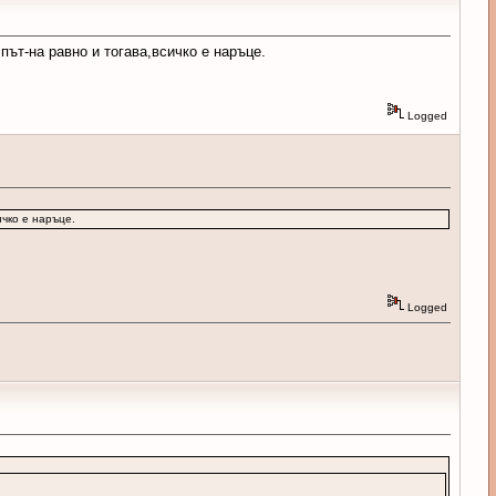
ът-на равно и тогава,всичко е наръце.
Logged
чко е наръце.
Logged