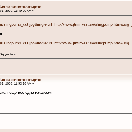
бия за животновъдите
01, 2009, 11:49:29 AM »
/bilder/slingpump_cut.jpg&imgrefurl=http://www.jtminvest.se/slingp
иа
/bilder/slingpump_cut.jpg&imgrefurl=http://www.jtminvest.se/slingp
M by petko
»
бия за животновъдите
01, 2009, 11:53:19 AM »
ама нещо все една изкарвам