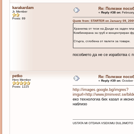
karakardam
Re: Полезни посо
Jr. Member
«
Reply #38 on:
February
Posts: 89
Quote from: STARTER on January 09, 200
Хранилка от тези на Дънди на заден пл
Комбинирана за груб и концентриран фу
Стърга, сглобена от палети за товари.
пособието да не се изработва с
petko
Re: Полезни посо
Hero Member
«
Reply #39 on:
October 
Posts: 1225
http://images.google.bg/imgres?
imgurl=http://www.jtminvest.se
еко технологиа бих казал и икон
наблизо
USTATA MI OTDAVA VSEKIMU DULJIMOTO