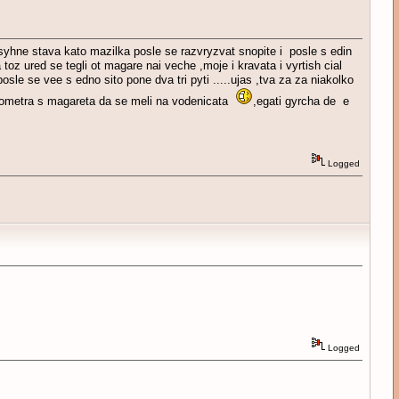
syhne stava kato mazilka posle se razvryzvat snopite i posle s edin
oz ured se tegli ot magare nai veche ,moje i kravata i vyrtish cial
sle se vee s edno sito pone dva tri pyti .....ujas ,tva za za niakolko
kilometra s magareta da se meli na vodenicata
,egati gyrcha de e
Logged
Logged