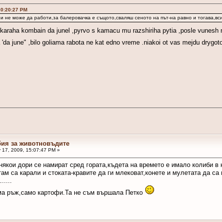
20:20:27 PM
и не може да работи,за балеровачка е същото,сваляш сеното на път-на равно и тогава,вси
araha kombain da junel ,pyrvo s kamacu mu razshiriha pytia ,posle vunesh na
'da june" ,bilo goliama rabota ne kat edno vreme .niakoi ot vas mejdu drygot
бия за животновъдите
 17, 2009, 15:07:47 PM »
някои дори се намират сред гората,къдета на времето е имало колиби в 
ам са карали и стоката-кравите да ги млековат,конете и мулетата да са 
....
яма ръж,само картофи.Та не съм вършала Петко