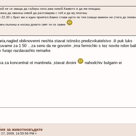
икой не се хваща да събира сено,ама никой.Каквото и да им плащаш.
жеш да хванеш някой да разтоварва с теб и да му платиш.
22.30 с брат ми и един приятел,бавно става щото по тия сокаци камион не стига до плевня
ен,пълниш и носиш докато свят ти се завие
ia,nagled obiknovenni neshta stavat istinsko predizvikatelstvo .ili puk luks
p[uvame za 1 50 ...za seno da ne govorim ,ima fermichki s tez novite rolon bal
yv furajo razdavashto remarke
ka za koncentrat ot mantinela ,stavat dvoini
nahodchiv bulgarin ei
бия за животновъдите
 17, 2009, 14:55:56 PM »