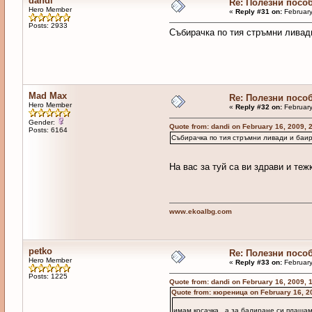
dandi
Re: Полезни посо
Hero Member
«
Reply #31 on:
February
Posts: 2933
Събирачка по тия стръмни ливади
Mad Max
Re: Полезни посо
Hero Member
«
Reply #32 on:
February
Gender:
Quote from: dandi on February 16, 2009, 
Posts: 6164
Събирачка по тия стръмни ливади и баир
На вас за туй са ви здрави и теж
www.ekoalbg.com
petko
Re: Полезни посо
Hero Member
«
Reply #33 on:
February
Posts: 1225
Quote from: dandi on February 16, 2009, 
Quote from: кюреница on February 16, 2
имам косачка , а за балиране си плаща