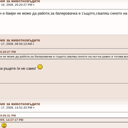
бия за животновъдите
 16, 2009, 20:20:27 PM »
 и баири не може да работи,за балеровачка е същото,сваляш сеното на п
бия за животновъдите
 17, 2009, 06:54:13 AM »
20:20:27 PM
и не може да работи,за балеровачка е същото,сваляш сеното на път-на равно и тогава,вси
ки ръцете /и не само/
бия за животновъдите
 17, 2009, 14:51:33 PM »
19:00:31 PM
009, 14:27:17 PM
м