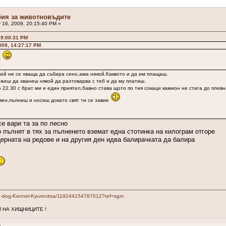
бия за животновъдите
 16, 2009, 20:15:40 PM »
19:00:31 PM
009, 14:27:17 PM
м
икой не се хваща да събира сено,ама никой.Каквото и да им плащаш.
жеш да хванеш някой да разтоварва с теб и да му платиш.
22.30 с брат ми и един приятел,бавно става щото по тия сокаци камион не стига до плевня
ен,пълниш и носиш докато свят ти се завие
е вари та за по лесно
 пълнят в тях за пълненето вземат една стотинка на килограм отгоре
ерната на редове и на другия ден идва балирачката да балира
n-dog-Kennel-Kyurenitsa/119244154787012?ref=sgm
 НА ХИЩНИЦИТЕ !