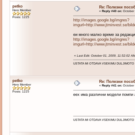
petko
Re: Полезни посо
Hero Member
«
Reply #40 on:
October 
Posts: 1225
http://images.google.bg/imgres?
imgurl=http://www.jtminvest.se
еи много малко време за редакц
http://images.google.bg/imgres?
imgurl=http://www.jtminvest.se
«
Last Edit: October 01, 2009, 11:52:02 A
USTATA MI OTDAVA VSEKIMU DULJIMOTO
petko
Re: Полезни посо
Hero Member
«
Reply #41 on:
October 
Posts: 1225
еех има различни модели помпи 
USTATA MI OTDAVA VSEKIMU DULJIMOTO