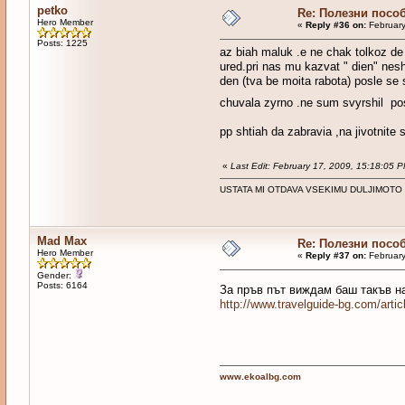
petko
Re: Полезни посо
Hero Member
«
Reply #36 on:
February
Posts: 1225
az biah maluk .e ne chak tolkoz de
ured.pri nas mu kazvat " dien" nesh
den (tva be moita rabota) posle se s
chuvala zyrno .ne sum svyrshil pos
pp shtiah da zabravia ,na jivotnite 
«
Last Edit: February 17, 2009, 15:18:05 
USTATA MI OTDAVA VSEKIMU DULJIMOTO
Mad Max
Re: Полезни посо
Hero Member
«
Reply #37 on:
February
Gender:
Posts: 6164
За пръв път виждам баш такъв 
http://www.travelguide-bg.com/artic
www.ekoalbg.com