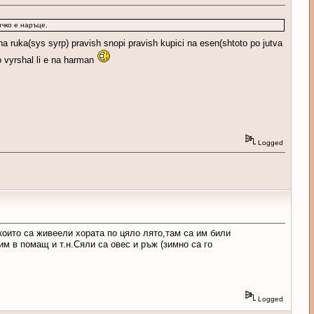
чко е наръце.
 ruka(sys syrp) pravish snopi pravish kupici na esen(shtoto po jutva
o vyrshal li e na harman
Logged
които са живеели хората по цяло лято,там са им били
им в помащ и т.н.Сяли са овес и ръж (зимно са го
Logged