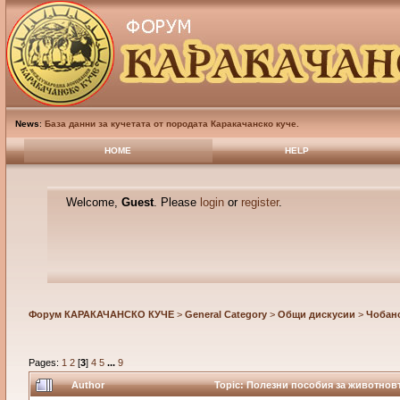
News
:
База данни за кучетата от породата Каракачанско куче.
HOME
HELP
Welcome,
Guest
. Please
login
or
register
.
Форум КАРАКАЧАНСКО КУЧЕ
>
General Category
>
Общи дискусии
>
Чобанс
Pages:
1
2
[
3
]
4
5
...
9
Author
Topic: Полезни пособия за животновъ