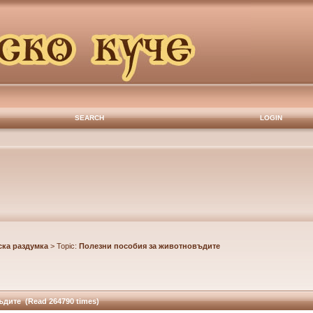
SEARCH
LOGIN
ка раздумка
> Topic:
Полезни пособия за животновъдите
дите (Read 264790 times)