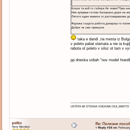
Блазе ти,кой го събира бе човек?Тука н
Ние купувам готово балирано,дори не мо
Лятото един камион го разтоварвахме до 
Фуража същата работа,докараш го налив
Добре че сме свикнали
taka e dandi ,na mesta iz Bulgar
v poleto paliat slamata a nie ia ku
rabota ot poleto v siloz ot tam v v
pp dneska vidiah "nov model hranil
USTATA MI OTDAVA VSEKIMU DULJIMOTO
petko
Re: Полезни посо
Hero Member
«
Reply #34 on:
February