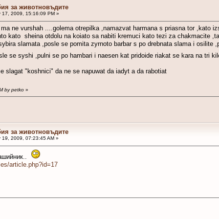
бия за животновъдите
 17, 2009, 15:16:09 PM »
 ma ne vurshah ....golema otrepilka ,namazvat harmana s priasna tor ,kato iz
to kato sheina otdolu na koiato sa nabiti kremuci kato tezi za chakmacite ,ta t
ybira slamata ,posle se pomita zyrnoto barbar s po drebnata slama i osilite ,po
le se syshi ,pulni se po hambari i naesen kat pridoide riakat se kara na tri 
se slagat "koshnici" da ne se napuwat da iadyt a da rabotiat
PM by petko
»
бия за животновъдите
 19, 2009, 07:23:45 AM »
нашийник..
les/article.php?id=17