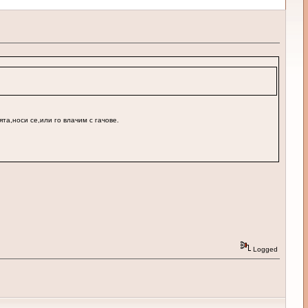
та,носи се,или го влачим с гачове.
Logged