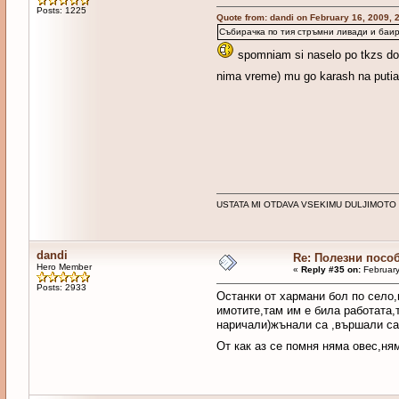
Posts: 1225
Quote from: dandi on February 16, 2009, 
Събирачка по тия стръмни ливади и баир
spomniam si naselo po tkzs dok
nima vreme) mu go karash na putia 
USTATA MI OTDAVA VSEKIMU DULJIMOTO
dandi
Re: Полезни посо
Hero Member
«
Reply #35 on:
February
Posts: 2933
Останки от хармани бол по село,
имотите,там им е била работата,т
наричали)жънали са ,вършали са..
От как аз се помня няма овес,н