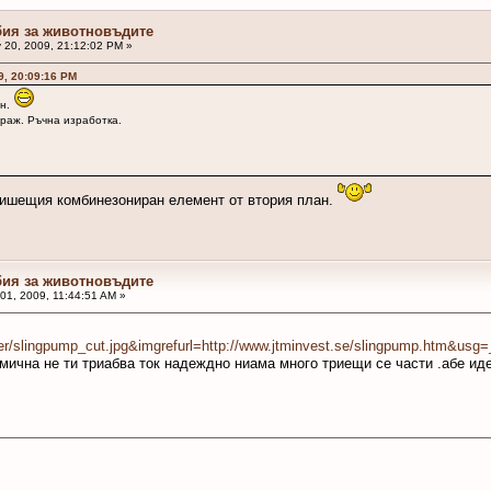
бия за животновъдите
 20, 2009, 21:12:02 PM »
9, 20:09:16 PM
ан.
раж. Ръчна изработка.
 пишещия комбинезониран елемент от втория план.
бия за животновъдите
01, 2009, 11:44:51 AM »
/bilder/slingpump_cut.jpg&imgrefurl=http://www.jtminvest.se/slingp
омична не ти триабва ток надеждно ниама много триещи се части .абе ид