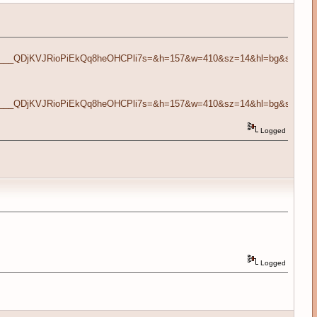
ump.htm&usg=___QDjKVJRioPiEkQq8heOHCPli7s=&h=157&w=410&sz=14&hl=b
ump.htm&usg=___QDjKVJRioPiEkQq8heOHCPli7s=&h=157&w=410&sz=14&hl=b
Logged
Logged