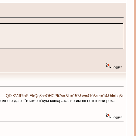
Logged
ump.htm&usg=___QDjKVJRioPiEkQq8heOHCPli7s=&h=157&w=410&sz=14&hl=b
еално е да го "вържеш"кум кошарата ако имаш поток или река
Logged