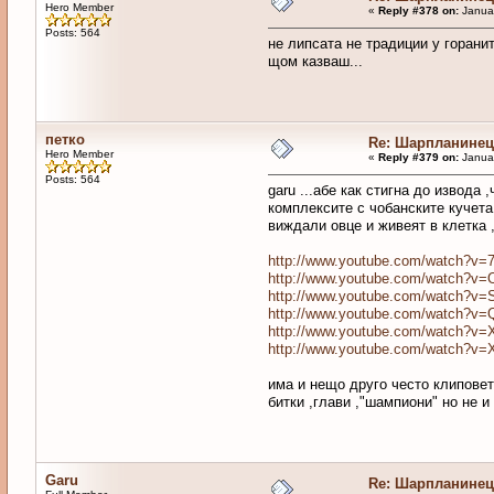
Hero Member
«
Reply #378 on:
Januar
Posts: 564
не липсата не традиции у горани
щом казваш...
петко
Re: Шарпланинец
Hero Member
«
Reply #379 on:
Januar
Posts: 564
garu ...абе как стигна до извода
комплексите с чобанските кучета 
виждали овце и живеят в клетка 
http://www.youtube.com/watch?v
http://www.youtube.com/watch?v
http://www.youtube.com/watch?v
http://www.youtube.com/watch?
http://www.youtube.com/watch?v
http://www.youtube.com/watch?v
има и нещо друго често клиповет
битки ,глави ,"шампиони" но не 
Garu
Re: Шарпланинец