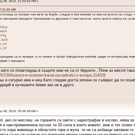
y 08, 2014, 21:54:03 PM »
07:31:22 AM
 рестелица се ползват наи вече за борби ,гледам и бая клипове си има на кучета със стада 
и смесваики породите тренираики ги друсаики и така нататък ,чиито кучета никога не са в
ShSyo
Am6cA
KF5g
LXzXI
7c_kY
7c_kY
срещаме са от кучкари ,а те снимат и пускат определени клипове ,рядко ги интересува пов
аваме с породата
о като се позагледаш в къщите маи не са от бедните...Поне аз мисля така
08/07/20/kosovo-e-osnoven-kanal-za-narkotici-v-evropa.214228
ък и сигурно има и кеш.Като гледам доста зяпачи се събират да се поза
иций в кучешките боеве ако не в друго.
y 09, 2014, 05:36:36 AM »
еб ,ако си мислиш ,че гораните са заети с наркотрафик в косово..няма за
я е наи-промененена пуснах ти 20 села в които живеят ,виж и тях освен 
сто хора живеещи в областите гора и жупа .те не са албанци запомни го 
рекса също се чудеше що помаците имали големи къщи на вместо да си и