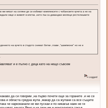
,по ми мязат на селяни де си избиват комплексите с чобанските кучета а не на
иждали овце и живеят в клетка ,нито пък са диванджи киопеци рестелишките
едението на кучето в стадото снимат битки ,глави ,"шампиони" но не и
.
бавляват и е пълно с деца като на нещо съвсем
Logged
 какаво да си говорим ,на първо почети още за гораните .и не се
това и областа средна жупа ,макар да са жупани са все същите
така че наркоканали не ми пускаи и по никакъв наин не ги
зъчават децата Явно и на тези им е манталитета такъв