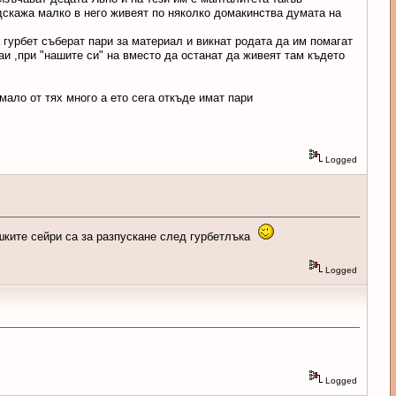
подскажа малко в него живеят по няколко домакинства думата на
а гурбет съберат пари за материал и викнат родата да им помагат
аи ,при "нашите си" на вместо да останат да живеят там където
мало от тях много а ето сега откъде имат пари
Logged
ешките сейри са за разпускане след гурбетлъка
Logged
Logged