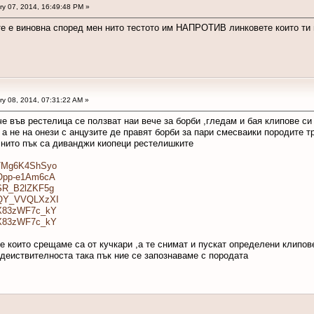
y 07, 2014, 16:49:48 PM »
те е виновна според мен нито тестото им НАПРОТИВ линковете които ти 
y 08, 2014, 07:31:22 AM »
 ,че във рестелица се ползват наи вече за борби ,гледам и бая клипове с
а не на онези с анцузите де правят борби за пари смесваики породите тр
,нито пък са диванджи киопеци рестелишките
=7Mg6K4ShSyo
=Opp-e1Am6cA
=SR_B2lZKF5g
v=QY_VVQLXzXI
=X83zWF7c_kY
=X83zWF7c_kY
е които срещаме са от кучкари ,а те снимат и пускат определени клипов
и деиствителноста така пък ние се запознаваме с породата