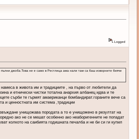
Logged
и пълни джоба.Това не е само в Рестлица ама нали там са баш изворните биячи
а намеса в живота им и традициите , на първо от любители да
оина и етнически чистки тотална анархия албанец идва и те
овцете сърби те гърмят амаериканци бомбандират.гораните вече са
ата и ценностната им система ,традиции
азвъждане унищожава породата а то е унищожено в резултат на
споредно ако не се мешат особенно ако неаборигенните не попадат
уват колкото на саибията годишната печалба и не би си ги купил