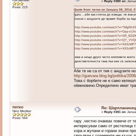
Full Member
«
Reply #380 on:
Januar
Posts: 215
Quote from: петко on January 08, 2014, 
garu ...абе как стигна до извода ,че във
онези с анцузите де правят борби за пар
http://www.youtube.com/watch?v=7Mg6K4
http://www.youtube.com/watch?v=Opp-e1
http://www.youtube.com/watch?v=SR_B2lZ
http://www.youtube.com/watch?v=QY_VVQ
http://www.youtube.com/watch?v=X83zWF
http://www.youtube.com/watch?v=X83zWF
има и нещо друго често клиповете които 
деиствителноста така пък ние се запозн
Абе те не са от тия с анцузите н
http://guevara.blog.bg/politika/20
Това с борбите не е само келешл
обикновено.Определено имат трад
петко
Re: Шарпланинец
Hero Member
«
Reply #381 on:
Januar
Posts: 564
гару ,честно очаквах повече от т
интересуваи само от рестелица т
хора и жупани и горани значи про
свръзваи с голеемите им къщи ,