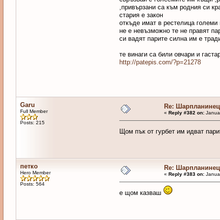
,привързани са към родния си кра
стария е закон
откъде имат в рестелица големи к
не е невъзможно те не правят пар
си вадят парите силна им е трад
те винаги са били овчари и гаст
http://patepis.com/?p=21278
Garu
Re: Шарпланинец
Full Member
«
Reply #382 on:
Januar
Posts: 215
Щом пък от гурбет им идват пари
петко
Re: Шарпланинец
Hero Member
«
Reply #383 on:
Januar
Posts: 564
е щом казваш