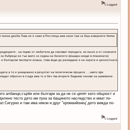
Logged
 и пълни джоба.Това не е само в Рестлица ама нали там са баш изворните биячи
традициите , на първо от любители да спасяват породата ,по късно и от сложните
 за бъбреци еи тъи както си седиш на бачилото (кошара неиде в планината)
 и български паспорти искаха ,това води до разпадане и на хората и ценностната
та а то е унищожено в резултат на политически процеси , ...както при
опадат обратно в стада ама то и без тва вторите бидеики синове на шампиони
то албанци,сърби или българи за да не се цепят като общност и
еделено тесто дето им пука за бащиното наследство и имат по-
ат.Сигурно и там има някои и друг "кроманйонец' дето вижда по-
Logged