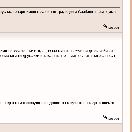
пуснах говори именно за силни традиции и бамбашка тесто ,ама
Logged
и има на кучета със стада ,по ми мязат на селяни де си избиват
енираики ги друсаики и така нататък ,чиито кучета никога не са
е ,рядко ги интересува поведението на кучето в стадото снимат
Logged