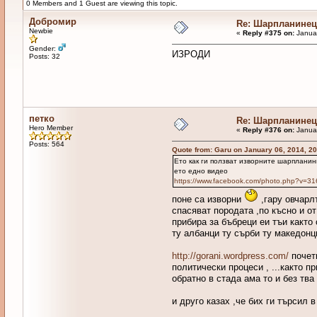
0 Members and 1 Guest are viewing this topic.
Добромир
Re: Шарпланинец
Newbie
«
Reply #375 on:
Januar
Gender:
ИЗРОДИ
Posts: 32
петко
Re: Шарпланинец
Hero Member
«
Reply #376 on:
Januar
Posts: 564
Quote from: Garu on January 06, 2014, 2
Ето как ги ползват изворните шарпланин
ето едно видео
https://www.facebook.com/photo.php?v=
поне са изворни
,гару овчарл
спасяват породата ,по късно и о
прибира за бъбреци еи тъи както
ту албанци ту сърби ту македонц
http://gorani.wordpress.com/
почети
политически процеси , ...както п
обратно в стада ама то и без тв
и друго казах ,че бих ги търсил 