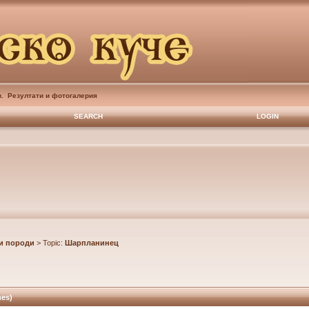
в. Резултати и фотогалерия
SEARCH
LOGIN
и породи
> Topic:
Шарпланинец
es)