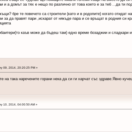
и и а домът за тях е нещо по различно от това което е за теб ...да ти 
ъщи? бре те повечето са строители (като и в родопите) когато отидат н
и за да правят пари ,искарат от някъде пара и се връщат в родния си кр
ицията
арбаитери(то каъв може да бъдеш там) едно време бозаджии и сладкари и
y 09, 2014, 20:20:25 PM »
те на така наречените горани нека да си ги харчат със здраве.Явно куч
y 10, 2014, 04:00:50 AM »