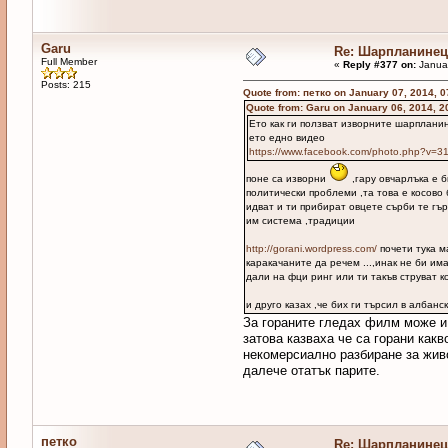
Garu
Re: Шарпланинец
Full Member
«
Reply #377 on:
Januar
Posts: 215
Quote from: петко on January 07, 2014, 
Quote from: Garu on January 06, 2014, 2
Ето как ги ползват изворните шарплани
ето едно видео
https://www.facebook.com/photo.php?v
поне са изворни
,гару овчарлъка е б
политически проблеми ,та това е косово
идват и ти прибират овцете сърби те гъ
им система ,традиции
http://gorani.wordpress.com/
почети тука м
каракачаните да речем ...,инак не би и
дали на фци ринг или ти такъв струват к
и друго казах ,че бих ги търсил в албанс
За гораните гледах филм може и 
затова казваха че са горани какв
некомерсиално разбиране за живо
далече отатък парите.
петко
Re: Шарпланинец