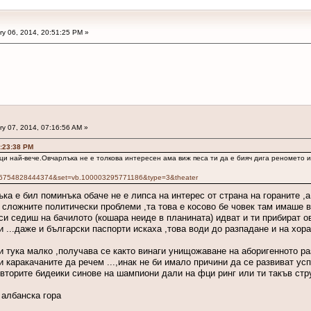
y 06, 2014, 20:51:25 PM »
y 07, 2014, 07:16:56 AM »
0:23:38 PM
ци най-вече.Овчарлъка не е толкова интересен ама виж песа ти да е бияч дига реномето 
316754828444374&set=vb.100003295771186&type=3&theater
ъка е бил поминъка обаче не е липса на интерес от страна на гораните ,
т сложните политически проблеми ,та това е косово бе човек там имаше в
 си седиш на бачилото (кошара неиде в планината) идват и ти прибират 
и ...даже и български паспорти искаха ,това води до разпадане и на хор
 тука малко ,получава се както винаги унищожаване на аборигенното р
ри каракачаните да речем ...,инак не би имало причини да се развиват у
а вторите бидеики синове на шампиони дали на фци ринг или ти такъв стр
в албанска гора