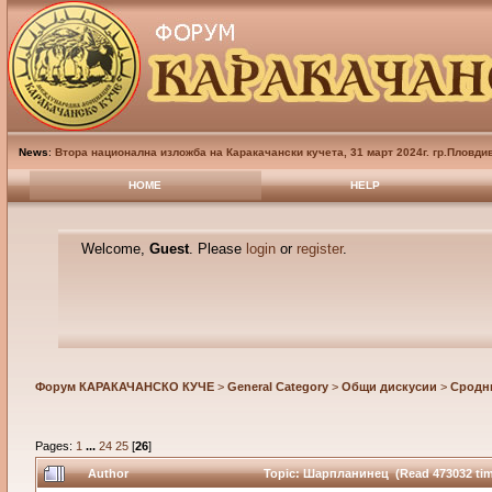
News
:
Втора национална изложба на Каракачански кучета, 31 март 2024г. гр.Пловди
HOME
HELP
Welcome,
Guest
. Please
login
or
register
.
Форум КАРАКАЧАНСКО КУЧЕ
>
General Category
>
Общи дискусии
>
Сродн
Pages:
1
...
24
25
[
26
]
Author
Topic: Шарпланинец (Read 473032 tim