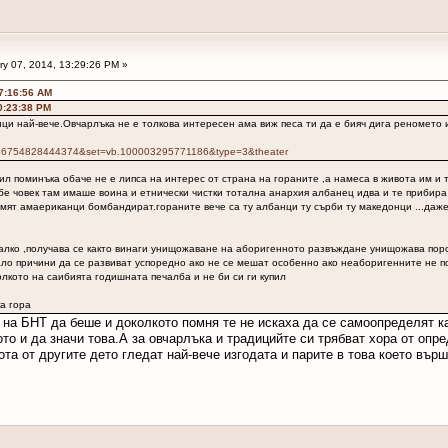
y 07, 2014, 13:29:26 PM »
07:16:56 AM
0:23:38 PM
нци най-вече.Овчарлъка не е толкова интересен ама виж песа ти да е бияч дига реномето
=316754828444374&set=vb.100003295771186&type=3&theater
ил поминъка обаче не е липса на интерес от страна на гораните ,а намеса в живота им и 
 бе човек там имаше воина и етнически чистки тотална анархия албанец идва и те прибира
рмят амаериканци бомбандират.гораните вече са ту албанци ту сърби ту македонци ...даже
алко ,получава се както винаги унищожаване на аборигенното развъждане унищожава порода
мало причини да се развиват успоредно ако не се мешат особенно ако неаборигенните не п
олкото на саибията годишната печалба и не би си ги купил
ка гора
на БНТ да беше и доколкото помня те не искаха да се самоопределят ка
ото и да значи това.А за овчарлъка и традицийте си трябват хора от опр
та от другите дето гледат най-вече изгодата и парите в това което върш